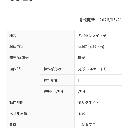
情報更新：2026/05/21
種類
押ボタンスイッチ
胴体形状
丸胴形(φ30mm)
照光/非照光
照光
操作部
操作部形状
丸形 フルガード形
操作部色
白
透明/不透明
透明
動作機能
オルタネイト
ベゼル材質
金属
負荷
一般負荷用