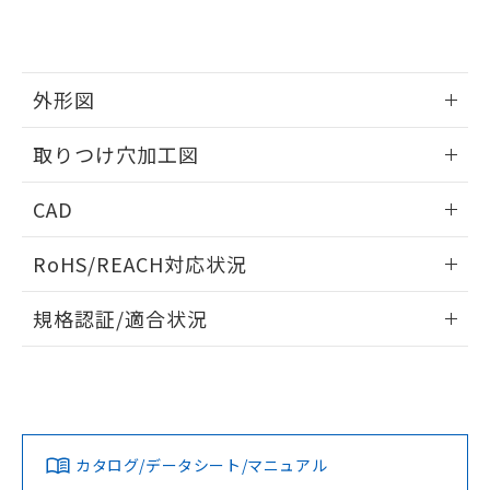
り、2022年1月12日より割愛しておりま
す。
外形図
情報更新：2026/05/21
取りつけ穴加工図
情報更新：2026/05/21
CAD
ログイン/会員登録いただくと、CADデータをダウンロー
RoHS/REACH対応状況
ドすることができます。
情報更新：2026/7/29
規格認証/適合状況
ログイン/会員登録
EU RoHS
注意事項・凡例
A30NL-MGA-TWA-G102-WAについての規格認証/適合状況に
ついては、「カスタマーサポートセンタ お客様相談室」また
は貴社担当オムロン営業員または販売店にお問い合わせくだ
対応状況
対応予定月
※1
※2
さい。
ダウンロードデータをご利用いただく前に、以下を必ずお読
みください。
カタログ/データシート/マニュアル
対応済み
ソフトウェアの使用条件
お問い合わせ