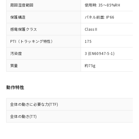
準値以下であることを示します。
該第三者に通知します。また当社は、
示しないようお願いします。
周囲湿度範囲
使用時: 35～85%RH
部品在庫の切り替え状況などにより、予定
「10」：通常の使用状況下において有害物
販売先および販売に係わる関係者が違
マイパーツ機能（部品リスト作成サー
空
受注生産機種、また在庫状況の
月が前後することがあります。
質が外部に漏えいし、環境に深刻な影響を
法に輸出するおそれがある場合は、取
ビス）をご利用いただくには、I-Web
保護構造
パネル前面: IP66
白
情報を公開していない機種
及ぼさない年数を意味します。
り引きをいたしません。
メンバーズにご登録されている必要が
「－」：未確認です。当社販売部門へお問
感電保護クラス
Class II
あります。
い合わせください。
お客様が当ウェブサイト上で当社にご
※3 非含有証明書ダウンロード
PTI（トラッキング特性）
175
登録された部品リストについて、当社
および当社の共同利用者が、当社の製
下記の非含有証明書をダウンロードするこ
汚染度
3 (EN60947-5-1)
品・サービスに関するお客様との取
とができます。
合意する
キャンセル
引・商談に必要な範囲で利用すること
質量
約75g
をご了承ください。
EU RoHS指令（10物質）の非含有証明書
※当社の共同利用者とは、
"個人情報
51物質の非含有証明書（当社基準）
の共同利用に関して"
の「1.共同利
※本証明書は発行日時点で非含有を証明す
動作特性
用者の範囲」に記載されている法人を
るもので、過去に遡って非含有を証明する
指します。
ものではありません。
全体の動きに必要な力(TTF)
また、RoHS指令のフタル酸エステル類４
物質の対応では、対応完了までの期間は出
全体の動き(TT)
荷製品に未対応品が混在することから備考
欄に対応日を記載しておりました。
既に当社にて対応品への在庫切替を完了
していることから、特段のことがない限