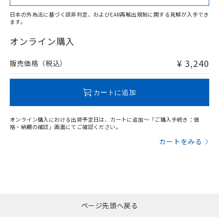
日本の外為法に基づく該非判定、およびEAR再輸出規制に関する見解が入手でき
ます。
"対応済み"や非含有の記載がされた商品であっても、流通
在庫等で未対応品が混在する可能性があります。
オンライン購入
非含有品が必要な際は、弊社営業部門もしくは販売店へお
問い合わせください。
¥ 3,240
販売価格（税込）
この製品のRoHS/REACH対応状況ページへ
カートに追加
オンライン購入における出荷予定日は、カートに追加～「ご購入手続き：価
格・納期の確認」画面にてご確認ください。
カートをみる
ページ先頭へ戻る