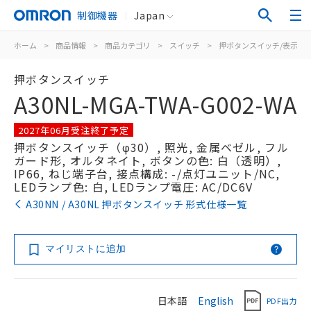
制御機器
Japan
ホーム
>
商品情報
>
商品カテゴリ
>
スイッチ
>
押ボタンスイッチ/表示灯
押ボタンスイッチ
A30NL-MGA-TWA-G002-WA
2027年06月受注終了予定
押ボタンスイッチ（φ30）, 照光, 金属ベゼル, フル
ガード形, オルタネイト, ボタンの色: 白（透明）,
IP66, ねじ端子台, 接点構成: -/点灯ユニット/NC,
LEDランプ色: 白, LEDランプ電圧: AC/DC6V
A30NN / A30NL 押ボタンスイッチ 形式仕様一覧
マイリストに追加
日本語
English
PDF出力