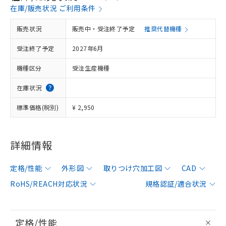
在庫/販売状況 ご利用条件
販売状況
販売中・受注終了予定
推奨代替機種
受注終了予定
2027年6月
機種区分
受注生産機種
在庫状況
標準価格(税別)
¥ 2,950
詳細情報
定格/性能
外形図
取りつけ穴加工図
CAD
RoHS/REACH対応状況
規格認証/適合状況
定格/性能