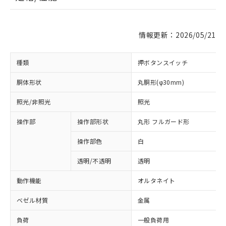
情報更新：2026/05/21
種類
押ボタンスイッチ
胴体形状
丸胴形(φ30mm)
照光/非照光
照光
操作部
操作部形状
丸形 フルガード形
操作部色
白
透明/不透明
透明
動作機能
オルタネイト
ベゼル材質
金属
負荷
一般負荷用