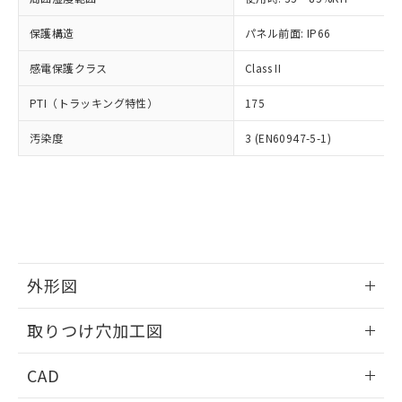
お客様が当ウェブサイト上で当社にご
※3 非含有証明書ダウンロード
登録された部品リストについて、当社
保護構造
パネル前面: IP66
および当社の共同利用者が、当社の製
下記の非含有証明書をダウンロードするこ
品・サービスに関するお客様との取
感電保護クラス
Class II
とができます。
合意する
キャンセル
引・商談に必要な範囲で利用すること
をご了承ください。
PTI（トラッキング特性）
175
EU RoHS指令（10物質）の非含有証明書
※当社の共同利用者とは、
"個人情報
51物質の非含有証明書（当社基準）
の共同利用に関して"
の「1.共同利
汚染度
3 (EN60947-5-1)
※本証明書は発行日時点で非含有を証明す
用者の範囲」に記載されている法人を
るもので、過去に遡って非含有を証明する
指します。
ものではありません。
また、RoHS指令のフタル酸エステル類４
物質の対応では、対応完了までの期間は出
荷製品に未対応品が混在することから備考
欄に対応日を記載しておりました。
既に当社にて対応品への在庫切替を完了
外形図
していることから、特段のことがない限
情報更新：2026/05/21
り、2022年1月12日より割愛しておりま
取りつけ穴加工図
す。
情報更新：2026/05/21
CAD