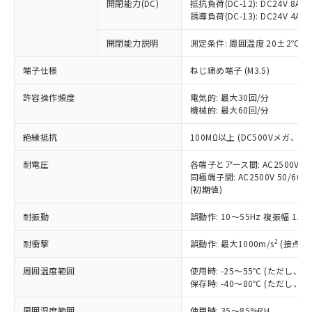
基準値を超えていることを示します。
いたものが、含有品と判明した場合などや
開閉能力(DC)
抵抗負荷(DC-12): DC24V 8A/DC
当社は、これら貴社製品のうち、外国
ことをご了承ください。
「－」：未確認です。当社販売部門へお問
誘導負荷(DC-13): DC24V 4A/DC
むを得ず変更することがあります。
為替および外国貿易法に定める商品
在庫状況および標準価格照会結果は、
い合わせください。
（以下｢規制貨物等」という）を輸出
記載している更新日時点での社内デー
開閉能力説明
測定条件: 周囲温度 20±2℃、
*EU RoHS指令（10物質）：
または国外への提供する場合は、日本
記
タに基づき作成されるものであり、閲
説明
鉛(Pb) 1000ppm以下、 水銀(Hg) 1000ppm以下、 カド
*中国RoHS10物質の基準値 (GB/T26572)：
国政府の輸出許可(または役務取引許
号
覧された時点での実際の在庫および標
ミウム(Cd) 100ppm以下、
Pb(鉛) :1000ppm、 Hg(水銀) : 1000ppm、 Cd(カドミウ
端子仕様
ねじ締め端子 (M3.5)
可)を取得するなどの必要な手続きを
六価クロム(Cr(Ⅵ)) 1000ppm以下、ポリ臭化ビフェニル
ム) : 100ppm、
準価格とは異なる場合があることをご
類(PBB) 1000ppm以下、ポリ臭化ジフェニルエーテル類
Cr(Ⅵ)(六価クロム) : 1000ppm、 PBBs(ポリ臭化ビフェ
とります。
了承ください。
許容操作頻度
電気的: 最大30回/分
(PBDE) 1000ppm以下、フタル酸ビス(2-エチルヘキシ
○
一定数以上の在庫あり
ニル類) : 1000ppm、 PBDEs(ポリ臭化ジフェニルエーテ
当社は規制貨物を破棄する場合は、完
ル) (DEHP)(別名：DOP) 1000ppm以下、フタル酸ブチ
機械的: 最大60回/分
正式な納期状況および標準価格はお客
ル類) : 1000ppm、
ルベンジル（BBP） 1000ppm以下、フタル酸ジブチル
全に破砕するなど、違法に輸出されな
DBP(フタル酸ジブチル) : 1000ppm、 DIBP(フタル酸ジ
様のお取引先、またはお客様担当のオ
（DBP） 1000ppm以下、フタル酸ジイソブチル
イソブチル) : 1000ppm、 BBP(フタル酸ブチルベンジ
△
一定数には満たないが在庫あり
いよう必要な手段を講じます。
絶縁抵抗
100MΩ以上 (DC500Vメガ、
ムロン制御機器販売店・当社販売員に
(DIBP) 1000ppm以下
ル) : 1000ppm、
当社は貴社製品を、核兵器、ミサイ
但し、RoHS指令で産業用監視および制御機器に対する
DEHP(フタル酸ビス(2-エチルヘキシル)) : 1000ppm
ご相談ください。
適用除外項目は除く。
耐電圧
各端子とアース間: AC2500V 50/
ル、化学兵器、生物兵器またはその他
－
在庫なし(最新の在庫状況につ
オムロン制御機器販売店や当社販売拠
フタル酸エステル類の４物質については閾値を超える意
同極端子間: AC2500V 50/60
武器並びにこれらの製造装置等に一切
いては、お客様のお取引先、ま
図的な使用がないことを確認しています。
点は「
販売ネットワーク
」をご確認
(初期値)
※2 環境保護使用期限
使用いたしません。
たはお客様担当のオムロン制御
ください。
当社は、貴社製品を第三者に販売する
機器販売店・当社販売員にご確
在庫状況および標準価格結果を当社の
耐振動
誤動作: 10～55Hz 複振幅 1.
※2 対応予定月
「ｅ」：有害物質（10物質）のすべてが基
場合は、上記1、2および3の内容を当
認ください)
事前の承諾なく第三者に漏洩または開
準値以下であることを示します。
該第三者に通知します。また当社は、
示しないようお願いします。
2
耐衝撃
誤動作: 最大1000m/s
(接点開
部品在庫の切り替え状況などにより、予定
「10」：通常の使用状況下において有害物
販売先および販売に係わる関係者が違
マイパーツ機能（部品リスト作成サー
空
受注生産機種、また在庫状況の
月が前後することがあります。
質が外部に漏えいし、環境に深刻な影響を
法に輸出するおそれがある場合は、取
周囲温度範囲
使用時: -25～55℃ (ただし
ビス）をご利用いただくには、I-Web
白
情報を公開していない機種
及ぼさない年数を意味します。
り引きをいたしません。
保存時: -40～80℃ (ただし
メンバーズにご登録されている必要が
「－」：未確認です。当社販売部門へお問
あります。
い合わせください。
周囲湿度範囲
使用時: 35～85%RH