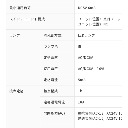
最小適用負荷
DC5V 6mA
スイッチユニット構成
ユニット位置2: 点灯ユニット
ユニット位置3: NC
※1 対応状況
ランプ
照光部方式
LEDランプ
対応済み：EU RoHS指令（10物質）の
非含有に対応した製品が提供可能な商品で
ランプ色
白
す。
対応予定：EU RoHS指令（10物質）の非含
定格電圧
AC/DC6V
ご利用条件
有に対応した製品に切り替える予定のある
使用電圧
AC/DC6V±10%
商品です。
対応予定なし：EU RoHS指令（10物質）の
以下の条件をお読みいただき、同意のうえ
定格電流
5mA
非含有に非対応の商品で、対応品を出す予
ご利用ください。
定はありません。
接点定格
接点構成
1b
調査・確認中：EU RoHS指令（10物質）の
本サービスは、当社制御機器事業取扱
※1 中国RoHS○×表
非含有の対応状況を調査中または確認中の
商品の当社在庫状況および標準価格
定格通電電流
10A
商品です。
(税抜)を提供させていただくもので
「○」：最大均質材料含有率が中国RoHSの
非該当品：ライセンス料など無形物で、有
開閉能力(AC)
抵抗負荷(AC-12): AC24V 10A/A
す。
基準値以下であることを示します。
害物質有無と関係のない商品です。
誘導負荷(AC-15): AC24V 10A/AC
当社制御機器事業取扱商品の中には、
「×」：最大均質材料含有率が中国RoHSの
仕入先様の事情により、非含有部品として
本サービスの対象外となる商品もある