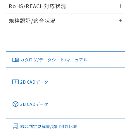
ログイン/会員登録いただくと、CADデータをダウンロー
RoHS/REACH対応状況
ドすることができます。
情報更新：2026/7/29
規格認証/適合状況
ログイン/会員登録
EU RoHS
注意事項・凡例
A30NL-MGA-TWA-G002-WAについての規格認証/適合状況に
ついては、「カスタマーサポートセンタ お客様相談室」また
は貴社担当オムロン営業員または販売店にお問い合わせくだ
対応状況
対応予定月
※1
※2
さい。
ダウンロードデータをご利用いただく前に、以下を必ずお読
みください。
カタログ/データシート/マニュアル
対応済み
ソフトウェアの使用条件
お問い合わせ
中国 RoHS
注意事項・凡例
2D CADデータ
中国 RoHS表
※1 ※2
3D CADデータ
Pb
Hg
Cd
Cr(VI)
該非判定見解書/項目別対比表
X
O
O
O