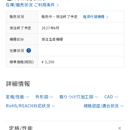
在庫/販売状況 ご利用条件
販売状況
販売中・受注終了予定
推奨代替機種
受注終了予定
2027年6月
機種区分
受注生産機種
在庫状況
標準価格(税別)
¥ 3,250
詳細情報
定格/性能
外形図
取りつけ穴加工図
CAD
RoHS/REACH対応状況
規格認証/適合状況
定格/性能