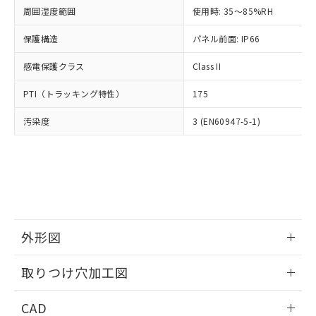
い合わせください。
お客様が当ウェブサイト上で当社にご
周囲湿度範囲
使用時: 35～85%RH
※3 非含有証明書ダウンロード
登録された部品リストについて、当社
保護構造
パネル前面: IP66
および当社の共同利用者が、当社の製
下記の非含有証明書をダウンロードするこ
品・サービスに関するお客様との取
とができます。
感電保護クラス
Class II
合意する
キャンセル
引・商談に必要な範囲で利用すること
をご了承ください。
EU RoHS指令（10物質）の非含有証明書
PTI（トラッキング特性）
175
※当社の共同利用者とは、
"個人情報
51物質の非含有証明書（当社基準）
の共同利用に関して"
の「1.共同利
汚染度
3 (EN60947-5-1)
※本証明書は発行日時点で非含有を証明す
用者の範囲」に記載されている法人を
るもので、過去に遡って非含有を証明する
指します。
ものではありません。
また、RoHS指令のフタル酸エステル類４
物質の対応では、対応完了までの期間は出
荷製品に未対応品が混在することから備考
欄に対応日を記載しておりました。
既に当社にて対応品への在庫切替を完了
外形図
していることから、特段のことがない限
り、2022年1月12日より割愛しておりま
情報更新：2026/05/21
取りつけ穴加工図
す。
情報更新：2026/05/21
CAD