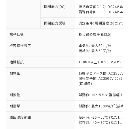
本サービスの対象外となる商品もある
基準値を超えていることを示します。
いたものが、含有品と判明した場合などや
当社は、これら貴社製品のうち、外国
ことをご了承ください。
開閉能力(DC)
抵抗負荷(DC-12): DC24V 8A/DC
「－」：未確認です。当社販売部門へお問
むを得ず変更することがあります。
為替および外国貿易法に定める商品
誘導負荷(DC-13): DC24V 4A/DC
在庫状況および標準価格照会結果は、
い合わせください。
（以下｢規制貨物等」という）を輸出
記載している更新日時点での社内デー
*EU RoHS指令（10物質）：
または国外への提供する場合は、日本
開閉能力説明
測定条件: 周囲温度 20±2℃、
記
タに基づき作成されるものであり、閲
説明
鉛(Pb) 1000ppm以下、 水銀(Hg) 1000ppm以下、 カド
*中国RoHS10物質の基準値 (GB/T26572)：
国政府の輸出許可(または役務取引許
号
覧された時点での実際の在庫および標
ミウム(Cd) 100ppm以下、
Pb(鉛) :1000ppm、 Hg(水銀) : 1000ppm、 Cd(カドミウ
端子仕様
ねじ締め端子 (M3.5)
可)を取得するなどの必要な手続きを
六価クロム(Cr(Ⅵ)) 1000ppm以下、ポリ臭化ビフェニル
ム) : 100ppm、
準価格とは異なる場合があることをご
類(PBB) 1000ppm以下、ポリ臭化ジフェニルエーテル類
Cr(Ⅵ)(六価クロム) : 1000ppm、 PBBs(ポリ臭化ビフェ
とります。
了承ください。
(PBDE) 1000ppm以下、フタル酸ビス(2-エチルヘキシ
○
一定数以上の在庫あり
ニル類) : 1000ppm、 PBDEs(ポリ臭化ジフェニルエーテ
許容操作頻度
電気的: 最大30回/分
当社は規制貨物を破棄する場合は、完
ル) (DEHP)(別名：DOP) 1000ppm以下、フタル酸ブチ
正式な納期状況および標準価格はお客
ル類) : 1000ppm、
機械的: 最大60回/分
ルベンジル（BBP） 1000ppm以下、フタル酸ジブチル
全に破砕するなど、違法に輸出されな
DBP(フタル酸ジブチル) : 1000ppm、 DIBP(フタル酸ジ
様のお取引先、またはお客様担当のオ
（DBP） 1000ppm以下、フタル酸ジイソブチル
イソブチル) : 1000ppm、 BBP(フタル酸ブチルベンジ
△
一定数には満たないが在庫あり
いよう必要な手段を講じます。
ムロン制御機器販売店・当社販売員に
(DIBP) 1000ppm以下
ル) : 1000ppm、
絶縁抵抗
100MΩ以上 (DC500Vメガ、
当社は貴社製品を、核兵器、ミサイ
但し、RoHS指令で産業用監視および制御機器に対する
DEHP(フタル酸ビス(2-エチルヘキシル)) : 1000ppm
ご相談ください。
適用除外項目は除く。
ル、化学兵器、生物兵器またはその他
－
在庫なし(最新の在庫状況につ
オムロン制御機器販売店や当社販売拠
耐電圧
各端子とアース間: AC2500V 50/
フタル酸エステル類の４物質については閾値を超える意
武器並びにこれらの製造装置等に一切
いては、お客様のお取引先、ま
図的な使用がないことを確認しています。
同極端子間: AC2500V 50/60
点は「
販売ネットワーク
」をご確認
※2 環境保護使用期限
使用いたしません。
(初期値)
たはお客様担当のオムロン制御
ください。
当社は、貴社製品を第三者に販売する
機器販売店・当社販売員にご確
在庫状況および標準価格結果を当社の
※2 対応予定月
「ｅ」：有害物質（10物質）のすべてが基
耐振動
誤動作: 10～55Hz 複振幅 1.
場合は、上記1、2および3の内容を当
認ください)
事前の承諾なく第三者に漏洩または開
準値以下であることを示します。
該第三者に通知します。また当社は、
示しないようお願いします。
2
耐衝撃
誤動作: 最大1000m/s
(接点開
部品在庫の切り替え状況などにより、予定
「10」：通常の使用状況下において有害物
販売先および販売に係わる関係者が違
マイパーツ機能（部品リスト作成サー
空
受注生産機種、また在庫状況の
月が前後することがあります。
質が外部に漏えいし、環境に深刻な影響を
法に輸出するおそれがある場合は、取
ビス）をご利用いただくには、I-Web
白
情報を公開していない機種
周囲温度範囲
使用時: -25～55℃ (ただし
及ぼさない年数を意味します。
り引きをいたしません。
メンバーズにご登録されている必要が
保存時: -40～80℃ (ただし
「－」：未確認です。当社販売部門へお問
あります。