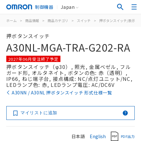
制御機器
Japan
ホーム
>
商品情報
>
商品カテゴリ
>
スイッチ
>
押ボタンスイッチ/表示灯
押ボタンスイッチ
A30NL-MGA-TRA-G202-RA
2027年06月受注終了予定
押ボタンスイッチ（φ30）, 照光, 金属ベゼル, フル
ガード形, オルタネイト, ボタンの色: 赤（透明）,
IP66, ねじ端子台, 接点構成: NC/点灯ユニット/NC,
LEDランプ色: 赤, LEDランプ電圧: AC/DC6V
A30NN / A30NL 押ボタンスイッチ 形式仕様一覧
マイリストに追加
日本語
English
PDF出力