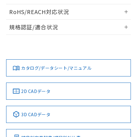
ログイン/会員登録いただくと、CADデータをダウンロー
RoHS/REACH対応状況
ドすることができます。
情報更新：2026/7/29
規格認証/適合状況
ログイン/会員登録
EU RoHS
注意事項・凡例
A30NL-MGA-TRA-G202-RAについての規格認証/適合状況に
ついては、「カスタマーサポートセンタ お客様相談室」また
は貴社担当オムロン営業員または販売店にお問い合わせくだ
対応状況
対応予定月
※1
※2
さい。
ダウンロードデータをご利用いただく前に、以下を必ずお読
みください。
カタログ/データシート/マニュアル
対応済み
ソフトウェアの使用条件
お問い合わせ
中国 RoHS
注意事項・凡例
2D CADデータ
中国 RoHS表
※1 ※2
3D CADデータ
Pb
Hg
Cd
Cr(VI)