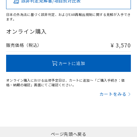
該非判定見解書/項目別対比表
X
O
O
O
日本の外為法に基づく該非判定、およびEAR再輸出規制に関する見解が入手でき
ます。
"対応済み"や非含有の記載がされた商品であっても、流通
在庫等で未対応品が混在する可能性があります。
オンライン購入
非含有品が必要な際は、弊社営業部門もしくは販売店へお
問い合わせください。
¥ 3,570
販売価格（税込）
この製品のRoHS/REACH対応状況ページへ
カートに追加
オンライン購入における出荷予定日は、カートに追加～「ご購入手続き：価
格・納期の確認」画面にてご確認ください。
カートをみる
ページ先頭へ戻る