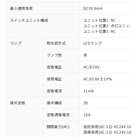
最小適用負荷
DC5V 6mA
スイッチユニット構成
ユニット位置1: NC
ユニット位置2: 点灯ユニット
※1 対応状況
ユニット位置3: NC
ランプ
照光部方式
LEDランプ
対応済み：EU RoHS指令（10物質）の
非含有に対応した製品が提供可能な商品で
ランプ色
赤
す。
対応予定：EU RoHS指令（10物質）の非含
定格電圧
AC/DC6V
ご利用条件
有に対応した製品に切り替える予定のある
商品です。
使用電圧
AC/DC6V±10%
対応予定なし：EU RoHS指令（10物質）の
以下の条件をお読みいただき、同意のうえ
非含有に非対応の商品で、対応品を出す予
定格電流
11mA
ご利用ください。
定はありません。
調査・確認中：EU RoHS指令（10物質）の
接点定格
接点構成
2b
本サービスは、当社制御機器事業取扱
※1 中国RoHS○×表
非含有の対応状況を調査中または確認中の
商品の当社在庫状況および標準価格
定格通電電流
10A
商品です。
(税抜)を提供させていただくもので
「○」：最大均質材料含有率が中国RoHSの
非該当品：ライセンス料など無形物で、有
す。
開閉能力(AC)
抵抗負荷(AC-12): AC24V 10A/A
基準値以下であることを示します。
害物質有無と関係のない商品です。
当社制御機器事業取扱商品の中には、
誘導負荷(AC-15): AC24V 10A/AC
「×」：最大均質材料含有率が中国RoHSの
仕入先様の事情により、非含有部品として