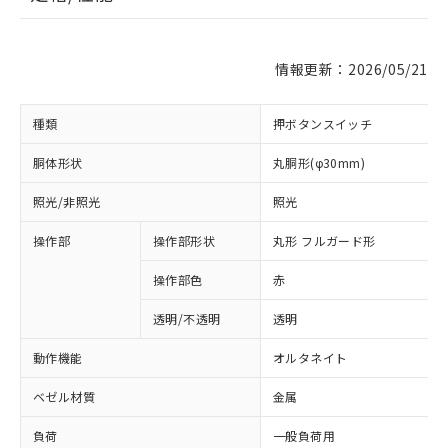
情報更新：2026/05/21
種類
押ボタンスイッチ
胴体形状
丸胴形(φ30mm)
照光/非照光
照光
操作部
操作部形状
丸形 フルガード形
操作部色
赤
透明/不透明
透明
動作機能
オルタネイト
ベゼル材質
金属
負荷
一般負荷用