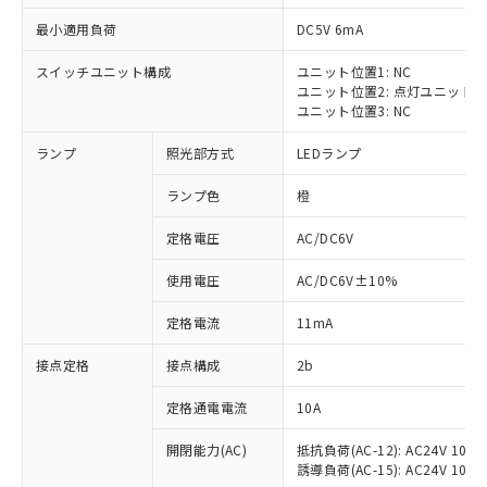
最小適用負荷
DC5V 6mA
スイッチユニット構成
ユニット位置1: NC
ユニット位置2: 点灯ユニット
※1 対応状況
ユニット位置3: NC
ランプ
照光部方式
LEDランプ
対応済み：EU RoHS指令（10物質）の
非含有に対応した製品が提供可能な商品で
ランプ色
橙
す。
対応予定：EU RoHS指令（10物質）の非含
定格電圧
AC/DC6V
ご利用条件
有に対応した製品に切り替える予定のある
商品です。
使用電圧
AC/DC6V±10%
対応予定なし：EU RoHS指令（10物質）の
以下の条件をお読みいただき、同意のうえ
非含有に非対応の商品で、対応品を出す予
定格電流
11mA
ご利用ください。
定はありません。
調査・確認中：EU RoHS指令（10物質）の
接点定格
接点構成
2b
本サービスは、当社制御機器事業取扱
※1 中国RoHS○×表
非含有の対応状況を調査中または確認中の
商品の当社在庫状況および標準価格
定格通電電流
10A
商品です。
(税抜)を提供させていただくもので
「○」：最大均質材料含有率が中国RoHSの
非該当品：ライセンス料など無形物で、有
す。
開閉能力(AC)
抵抗負荷(AC-12): AC24V 10A/A
基準値以下であることを示します。
害物質有無と関係のない商品です。
当社制御機器事業取扱商品の中には、
誘導負荷(AC-15): AC24V 10A/AC
「×」：最大均質材料含有率が中国RoHSの
仕入先様の事情により、非含有部品として