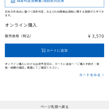
該非判定見解書/項目別対比表
X
O
O
O
日本の外為法に基づく該非判定、およびEAR再輸出規制に関する見解が入手でき
ます。
"対応済み"や非含有の記載がされた商品であっても、流通
在庫等で未対応品が混在する可能性があります。
オンライン購入
非含有品が必要な際は、弊社営業部門もしくは販売店へお
問い合わせください。
¥ 3,570
販売価格（税込）
この製品のRoHS/REACH対応状況ページへ
カートに追加
オンライン購入における出荷予定日は、カートに追加～「ご購入手続き：価
格・納期の確認」画面にてご確認ください。
カートをみる
ページ先頭へ戻る