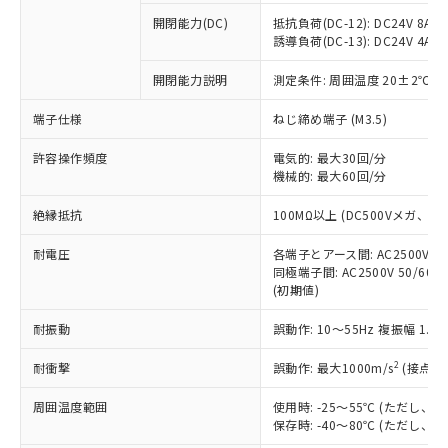
本サービスの対象外となる商品もある
基準値を超えていることを示します。
いたものが、含有品と判明した場合などや
当社は、これら貴社製品のうち、外国
ことをご了承ください。
開閉能力(DC)
抵抗負荷(DC-12): DC24V 8A/DC
「－」：未確認です。当社販売部門へお問
むを得ず変更することがあります。
為替および外国貿易法に定める商品
誘導負荷(DC-13): DC24V 4A/DC
在庫状況および標準価格照会結果は、
い合わせください。
（以下｢規制貨物等」という）を輸出
記載している更新日時点での社内デー
*EU RoHS指令（10物質）：
または国外への提供する場合は、日本
開閉能力説明
測定条件: 周囲温度 20±2℃、
記
タに基づき作成されるものであり、閲
説明
鉛(Pb) 1000ppm以下、 水銀(Hg) 1000ppm以下、 カド
*中国RoHS10物質の基準値 (GB/T26572)：
国政府の輸出許可(または役務取引許
号
覧された時点での実際の在庫および標
ミウム(Cd) 100ppm以下、
Pb(鉛) :1000ppm、 Hg(水銀) : 1000ppm、 Cd(カドミウ
端子仕様
ねじ締め端子 (M3.5)
可)を取得するなどの必要な手続きを
六価クロム(Cr(Ⅵ)) 1000ppm以下、ポリ臭化ビフェニル
ム) : 100ppm、
準価格とは異なる場合があることをご
類(PBB) 1000ppm以下、ポリ臭化ジフェニルエーテル類
Cr(Ⅵ)(六価クロム) : 1000ppm、 PBBs(ポリ臭化ビフェ
とります。
了承ください。
(PBDE) 1000ppm以下、フタル酸ビス(2-エチルヘキシ
○
一定数以上の在庫あり
ニル類) : 1000ppm、 PBDEs(ポリ臭化ジフェニルエーテ
許容操作頻度
電気的: 最大30回/分
当社は規制貨物を破棄する場合は、完
ル) (DEHP)(別名：DOP) 1000ppm以下、フタル酸ブチ
正式な納期状況および標準価格はお客
ル類) : 1000ppm、
機械的: 最大60回/分
ルベンジル（BBP） 1000ppm以下、フタル酸ジブチル
全に破砕するなど、違法に輸出されな
DBP(フタル酸ジブチル) : 1000ppm、 DIBP(フタル酸ジ
様のお取引先、またはお客様担当のオ
（DBP） 1000ppm以下、フタル酸ジイソブチル
イソブチル) : 1000ppm、 BBP(フタル酸ブチルベンジ
△
一定数には満たないが在庫あり
いよう必要な手段を講じます。
ムロン制御機器販売店・当社販売員に
(DIBP) 1000ppm以下
ル) : 1000ppm、
絶縁抵抗
100MΩ以上 (DC500Vメガ、
当社は貴社製品を、核兵器、ミサイ
但し、RoHS指令で産業用監視および制御機器に対する
DEHP(フタル酸ビス(2-エチルヘキシル)) : 1000ppm
ご相談ください。
適用除外項目は除く。
ル、化学兵器、生物兵器またはその他
－
在庫なし(最新の在庫状況につ
オムロン制御機器販売店や当社販売拠
耐電圧
各端子とアース間: AC2500V 50/
フタル酸エステル類の４物質については閾値を超える意
武器並びにこれらの製造装置等に一切
いては、お客様のお取引先、ま
図的な使用がないことを確認しています。
同極端子間: AC2500V 50/60
点は「
販売ネットワーク
」をご確認
※2 環境保護使用期限
使用いたしません。
(初期値)
たはお客様担当のオムロン制御
ください。
当社は、貴社製品を第三者に販売する
機器販売店・当社販売員にご確
在庫状況および標準価格結果を当社の
※2 対応予定月
「ｅ」：有害物質（10物質）のすべてが基
耐振動
誤動作: 10～55Hz 複振幅 1.
場合は、上記1、2および3の内容を当
認ください)
事前の承諾なく第三者に漏洩または開
準値以下であることを示します。
該第三者に通知します。また当社は、
示しないようお願いします。
2
耐衝撃
誤動作: 最大1000m/s
(接点開
部品在庫の切り替え状況などにより、予定
「10」：通常の使用状況下において有害物
販売先および販売に係わる関係者が違
マイパーツ機能（部品リスト作成サー
空
受注生産機種、また在庫状況の
月が前後することがあります。
質が外部に漏えいし、環境に深刻な影響を
法に輸出するおそれがある場合は、取
ビス）をご利用いただくには、I-Web
白
情報を公開していない機種
周囲温度範囲
使用時: -25～55℃ (ただし
及ぼさない年数を意味します。
り引きをいたしません。
メンバーズにご登録されている必要が
保存時: -40～80℃ (ただし
「－」：未確認です。当社販売部門へお問
あります。