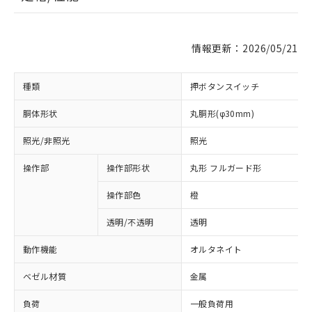
情報更新：2026/05/21
種類
押ボタンスイッチ
胴体形状
丸胴形(φ30mm)
照光/非照光
照光
操作部
操作部形状
丸形 フルガード形
操作部色
橙
透明/不透明
透明
動作機能
オルタネイト
ベゼル材質
金属
負荷
一般負荷用