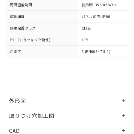
い合わせください。
お客様が当ウェブサイト上で当社にご
周囲湿度範囲
使用時: 35～85%RH
※3 非含有証明書ダウンロード
登録された部品リストについて、当社
保護構造
パネル前面: IP66
および当社の共同利用者が、当社の製
下記の非含有証明書をダウンロードするこ
品・サービスに関するお客様との取
とができます。
感電保護クラス
Class II
合意する
キャンセル
引・商談に必要な範囲で利用すること
をご了承ください。
EU RoHS指令（10物質）の非含有証明書
PTI（トラッキング特性）
175
※当社の共同利用者とは、
"個人情報
51物質の非含有証明書（当社基準）
の共同利用に関して"
の「1.共同利
汚染度
3 (EN60947-5-1)
※本証明書は発行日時点で非含有を証明す
用者の範囲」に記載されている法人を
るもので、過去に遡って非含有を証明する
指します。
ものではありません。
また、RoHS指令のフタル酸エステル類４
物質の対応では、対応完了までの期間は出
荷製品に未対応品が混在することから備考
欄に対応日を記載しておりました。
既に当社にて対応品への在庫切替を完了
外形図
していることから、特段のことがない限
り、2022年1月12日より割愛しておりま
情報更新：2026/05/21
取りつけ穴加工図
す。
情報更新：2026/05/21
CAD