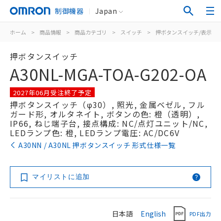
制御機器
Japan
ホーム
>
商品情報
>
商品カテゴリ
>
スイッチ
>
押ボタンスイッチ/表示灯
押ボタンスイッチ
A30NL-MGA-TOA-G202-OA
2027年06月受注終了予定
押ボタンスイッチ（φ30）, 照光, 金属ベゼル, フル
ガード形, オルタネイト, ボタンの色: 橙（透明）,
IP66, ねじ端子台, 接点構成: NC/点灯ユニット/NC,
LEDランプ色: 橙, LEDランプ電圧: AC/DC6V
A30NN / A30NL 押ボタンスイッチ 形式仕様一覧
マイリストに追加
日本語
English
PDF出力