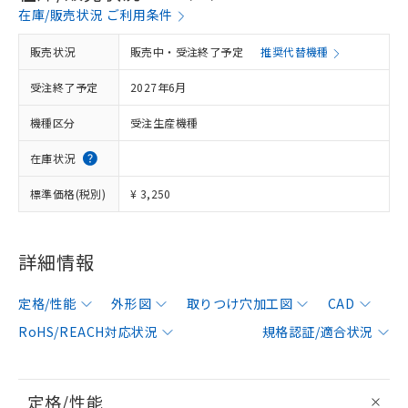
在庫/販売状況 ご利用条件
販売状況
販売中・受注終了予定
推奨代替機種
受注終了予定
2027年6月
機種区分
受注生産機種
在庫状況
標準価格(税別)
¥ 3,250
詳細情報
定格/性能
外形図
取りつけ穴加工図
CAD
RoHS/REACH対応状況
規格認証/適合状況
定格/性能