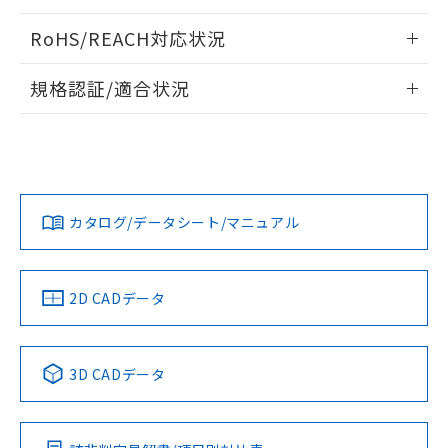
ログイン/会員登録いただくと、CADデータをダウンロー
RoHS/REACH対応状況
ドすることができます。
情報更新：2026/7/29
規格認証/適合状況
ログイン/会員登録
EU RoHS
注意事項・凡例
A30NL-MGA-TOA-G202-OAについての規格認証/適合状況に
ついては、「カスタマーサポートセンタ お客様相談室」また
は貴社担当オムロン営業員または販売店にお問い合わせくだ
対応状況
対応予定月
※1
※2
さい。
ダウンロードデータをご利用いただく前に、以下を必ずお読
みください。
カタログ/データシート/マニュアル
対応済み
ソフトウェアの使用条件
お問い合わせ
中国 RoHS
注意事項・凡例
2D CADデータ
中国 RoHS表
※1 ※2
3D CADデータ
Pb
Hg
Cd
Cr(VI)