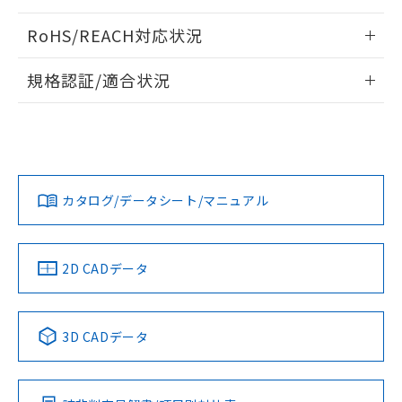
ログイン/会員登録いただくと、CADデータをダウンロー
RoHS/REACH対応状況
ドすることができます。
情報更新：
規格認証/適合状況
ログイン/会員登録
EU RoHS
注意事項・凡例
A30NL-MGA-TGA-P002-GAについての規格認証/適合状況に
ついては、「カスタマーサポートセンタ お客様相談室」また
は貴社担当オムロン営業員または販売店にお問い合わせくだ
対応状況
対応予定月
※1
※2
さい。
ダウンロードデータをご利用いただく前に、以下を必ずお読
みください。
カタログ/データシート/マニュアル
対応済み
ソフトウェアの使用条件
お問い合わせ
中国 RoHS
注意事項・凡例
2D CADデータ
中国 RoHS表
※1 ※2
3D CADデータ
Pb
Hg
Cd
Cr(VI)