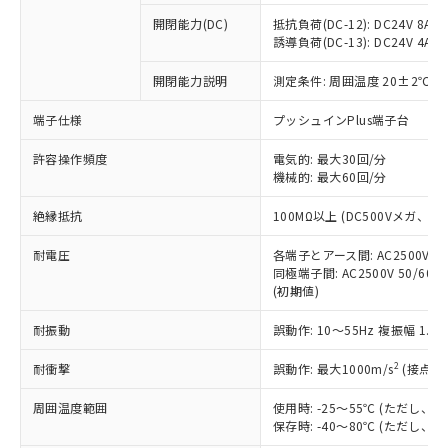
本サービスの対象外となる商品もある
基準値を超えていることを示します。
いたものが、含有品と判明した場合などや
当社は、これら貴社製品のうち、外国
ことをご了承ください。
開閉能力(DC)
抵抗負荷(DC-12): DC24V 8A/DC
「－」：未確認です。当社販売部門へお問
むを得ず変更することがあります。
為替および外国貿易法に定める商品
誘導負荷(DC-13): DC24V 4A/DC
在庫状況および標準価格照会結果は、
い合わせください。
（以下｢規制貨物等」という）を輸出
記載している更新日時点での社内デー
*EU RoHS指令（10物質）：
または国外への提供する場合は、日本
開閉能力説明
測定条件: 周囲温度 20±2℃、
記
タに基づき作成されるものであり、閲
説明
鉛(Pb) 1000ppm以下、 水銀(Hg) 1000ppm以下、 カド
*中国RoHS10物質の基準値 (GB/T26572)：
国政府の輸出許可(または役務取引許
号
覧された時点での実際の在庫および標
ミウム(Cd) 100ppm以下、
Pb(鉛) :1000ppm、 Hg(水銀) : 1000ppm、 Cd(カドミウ
端子仕様
プッシュインPlus端子台
可)を取得するなどの必要な手続きを
六価クロム(Cr(Ⅵ)) 1000ppm以下、ポリ臭化ビフェニル
ム) : 100ppm、
準価格とは異なる場合があることをご
類(PBB) 1000ppm以下、ポリ臭化ジフェニルエーテル類
Cr(Ⅵ)(六価クロム) : 1000ppm、 PBBs(ポリ臭化ビフェ
とります。
了承ください。
(PBDE) 1000ppm以下、フタル酸ビス(2-エチルヘキシ
○
一定数以上の在庫あり
ニル類) : 1000ppm、 PBDEs(ポリ臭化ジフェニルエーテ
許容操作頻度
電気的: 最大30回/分
当社は規制貨物を破棄する場合は、完
ル) (DEHP)(別名：DOP) 1000ppm以下、フタル酸ブチ
正式な納期状況および標準価格はお客
ル類) : 1000ppm、
機械的: 最大60回/分
ルベンジル（BBP） 1000ppm以下、フタル酸ジブチル
全に破砕するなど、違法に輸出されな
DBP(フタル酸ジブチル) : 1000ppm、 DIBP(フタル酸ジ
様のお取引先、またはお客様担当のオ
（DBP） 1000ppm以下、フタル酸ジイソブチル
イソブチル) : 1000ppm、 BBP(フタル酸ブチルベンジ
△
一定数には満たないが在庫あり
いよう必要な手段を講じます。
ムロン制御機器販売店・当社販売員に
(DIBP) 1000ppm以下
ル) : 1000ppm、
絶縁抵抗
100MΩ以上 (DC500Vメガ、
当社は貴社製品を、核兵器、ミサイ
但し、RoHS指令で産業用監視および制御機器に対する
DEHP(フタル酸ビス(2-エチルヘキシル)) : 1000ppm
ご相談ください。
適用除外項目は除く。
ル、化学兵器、生物兵器またはその他
－
在庫なし(最新の在庫状況につ
オムロン制御機器販売店や当社販売拠
耐電圧
各端子とアース間: AC2500V 50/
フタル酸エステル類の４物質については閾値を超える意
武器並びにこれらの製造装置等に一切
いては、お客様のお取引先、ま
図的な使用がないことを確認しています。
同極端子間: AC2500V 50/60
点は「
販売ネットワーク
」をご確認
※2 環境保護使用期限
使用いたしません。
(初期値)
たはお客様担当のオムロン制御
ください。
当社は、貴社製品を第三者に販売する
機器販売店・当社販売員にご確
在庫状況および標準価格結果を当社の
※2 対応予定月
「ｅ」：有害物質（10物質）のすべてが基
耐振動
誤動作: 10～55Hz 複振幅 1.
場合は、上記1、2および3の内容を当
認ください)
事前の承諾なく第三者に漏洩または開
準値以下であることを示します。
該第三者に通知します。また当社は、
示しないようお願いします。
2
耐衝撃
誤動作: 最大1000m/s
(接点開
部品在庫の切り替え状況などにより、予定
「10」：通常の使用状況下において有害物
販売先および販売に係わる関係者が違
マイパーツ機能（部品リスト作成サー
空
受注生産機種、また在庫状況の
月が前後することがあります。
質が外部に漏えいし、環境に深刻な影響を
法に輸出するおそれがある場合は、取
ビス）をご利用いただくには、I-Web
白
情報を公開していない機種
周囲温度範囲
使用時: -25～55℃ (ただし
及ぼさない年数を意味します。
り引きをいたしません。
メンバーズにご登録されている必要が
保存時: -40～80℃ (ただし
「－」：未確認です。当社販売部門へお問
あります。