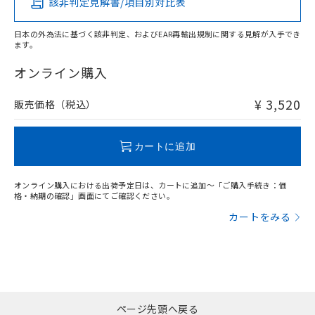
該非判定見解書/項目別対比表
X
O
O
O
日本の外為法に基づく該非判定、およびEAR再輸出規制に関する見解が入手でき
ます。
"対応済み"や非含有の記載がされた商品であっても、流通
在庫等で未対応品が混在する可能性があります。
オンライン購入
非含有品が必要な際は、弊社営業部門もしくは販売店へお
問い合わせください。
¥ 3,520
販売価格（税込）
この製品のRoHS/REACH対応状況ページへ
カートに追加
オンライン購入における出荷予定日は、カートに追加～「ご購入手続き：価
格・納期の確認」画面にてご確認ください。
カートをみる
ページ先頭へ戻る