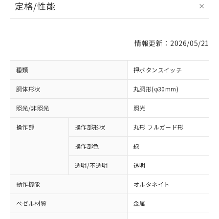
定格/性能
情報更新：2026/05/21
種類
押ボタンスイッチ
胴体形状
丸胴形(φ30mm)
照光/非照光
照光
操作部
操作部形状
丸形 フルガード形
操作部色
緑
透明/不透明
透明
動作機能
オルタネイト
ベゼル材質
金属