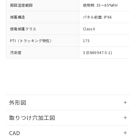
い合わせください。
お客様が当ウェブサイト上で当社にご
周囲湿度範囲
使用時: 35～85%RH
※3 非含有証明書ダウンロード
登録された部品リストについて、当社
保護構造
パネル前面: IP66
および当社の共同利用者が、当社の製
下記の非含有証明書をダウンロードするこ
品・サービスに関するお客様との取
とができます。
感電保護クラス
Class II
合意する
キャンセル
引・商談に必要な範囲で利用すること
をご了承ください。
EU RoHS指令（10物質）の非含有証明書
PTI（トラッキング特性）
175
※当社の共同利用者とは、
"個人情報
51物質の非含有証明書（当社基準）
の共同利用に関して"
の「1.共同利
汚染度
3 (EN60947-5-1)
※本証明書は発行日時点で非含有を証明す
用者の範囲」に記載されている法人を
るもので、過去に遡って非含有を証明する
指します。
ものではありません。
また、RoHS指令のフタル酸エステル類４
物質の対応では、対応完了までの期間は出
荷製品に未対応品が混在することから備考
欄に対応日を記載しておりました。
既に当社にて対応品への在庫切替を完了
外形図
していることから、特段のことがない限
り、2022年1月12日より割愛しておりま
情報更新：2026/05/21
取りつけ穴加工図
す。
情報更新：2026/05/21
CAD