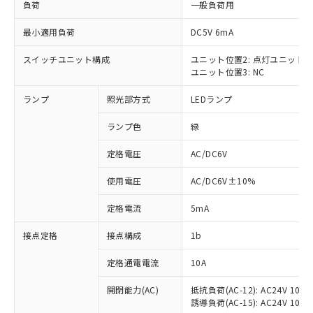
負荷
一般負荷用
最小適用負荷
DC5V 6mA
スイッチユニット構成
ユニット位置2: 点灯ユニット
※1 対応状況
ユニット位置3: NC
ランプ
照光部方式
LEDランプ
対応済み：EU RoHS指令（10物質）の
非含有に対応した製品が提供可能な商品で
ランプ色
緑
す。
対応予定：EU RoHS指令（10物質）の非含
定格電圧
AC/DC6V
ご利用条件
有に対応した製品に切り替える予定のある
商品です。
使用電圧
AC/DC6V±10%
対応予定なし：EU RoHS指令（10物質）の
以下の条件をお読みいただき、同意のうえ
非含有に非対応の商品で、対応品を出す予
定格電流
5mA
ご利用ください。
定はありません。
調査・確認中：EU RoHS指令（10物質）の
接点定格
接点構成
1b
本サービスは、当社制御機器事業取扱
※1 中国RoHS○×表
非含有の対応状況を調査中または確認中の
商品の当社在庫状況および標準価格
商品です。
定格通電電流
10A
(税抜)を提供させていただくもので
「○」：最大均質材料含有率が中国RoHSの
非該当品：ライセンス料など無形物で、有
す。
基準値以下であることを示します。
開閉能力(AC)
抵抗負荷(AC-12): AC24V 10A/A
害物質有無と関係のない商品です。
当社制御機器事業取扱商品の中には、
誘導負荷(AC-15): AC24V 10A/AC
「×」：最大均質材料含有率が中国RoHSの
仕入先様の事情により、非含有部品として