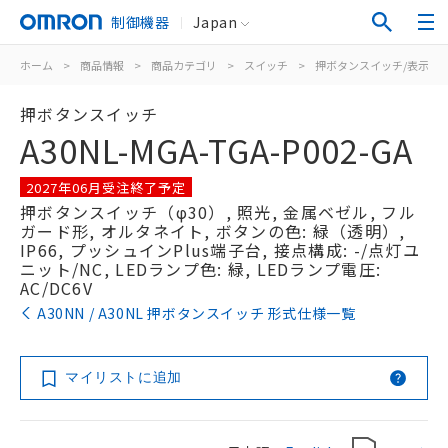
制御機器
Japan
ホーム
>
商品情報
>
商品カテゴリ
>
スイッチ
>
押ボタンスイッチ/表示灯
押ボタンスイッチ
A30NL-MGA-TGA-P002-GA
2027年06月受注終了予定
押ボタンスイッチ（φ30）, 照光, 金属ベゼル, フル
ガード形, オルタネイト, ボタンの色: 緑（透明）,
IP66, プッシュインPlus端子台, 接点構成: -/点灯ユ
ニット/NC, LEDランプ色: 緑, LEDランプ電圧:
AC/DC6V
A30NN / A30NL 押ボタンスイッチ 形式仕様一覧
マイリストに追加