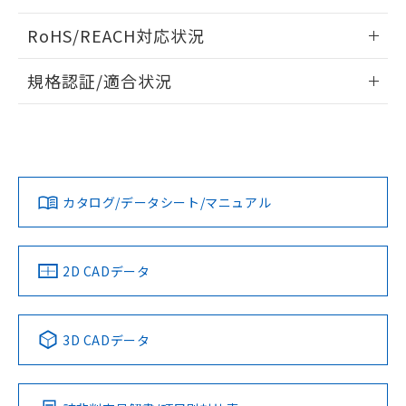
ログイン/会員登録いただくと、CADデータをダウンロー
RoHS/REACH対応状況
ドすることができます。
情報更新：2026/7/29
規格認証/適合状況
ログイン/会員登録
EU RoHS
注意事項・凡例
A30NL-MGA-TAA-P002-AAについての規格認証/適合状況に
ついては、「カスタマーサポートセンタ お客様相談室」また
は貴社担当オムロン営業員または販売店にお問い合わせくだ
対応状況
対応予定月
※1
※2
さい。
ダウンロードデータをご利用いただく前に、以下を必ずお読
みください。
カタログ/データシート/マニュアル
対応済み
ソフトウェアの使用条件
お問い合わせ
中国 RoHS
注意事項・凡例
2D CADデータ
中国 RoHS表
※1 ※2
3D CADデータ
Pb
Hg
Cd
Cr(VI)