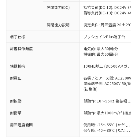
本サービスの対象外となる商品もある
基準値を超えていることを示します。
いたものが、含有品と判明した場合などや
当社は、これら貴社製品のうち、外国
ことをご了承ください。
開閉能力(DC)
抵抗負荷(DC-12): DC24V 8A/DC
「－」：未確認です。当社販売部門へお問
むを得ず変更することがあります。
為替および外国貿易法に定める商品
誘導負荷(DC-13): DC24V 4A/DC
在庫状況および標準価格照会結果は、
い合わせください。
（以下｢規制貨物等」という）を輸出
記載している更新日時点での社内デー
*EU RoHS指令（10物質）：
または国外への提供する場合は、日本
開閉能力説明
測定条件: 周囲温度 20±2℃、
記
タに基づき作成されるものであり、閲
説明
鉛(Pb) 1000ppm以下、 水銀(Hg) 1000ppm以下、 カド
*中国RoHS10物質の基準値 (GB/T26572)：
国政府の輸出許可(または役務取引許
号
覧された時点での実際の在庫および標
ミウム(Cd) 100ppm以下、
Pb(鉛) :1000ppm、 Hg(水銀) : 1000ppm、 Cd(カドミウ
端子仕様
プッシュインPlus端子台
可)を取得するなどの必要な手続きを
六価クロム(Cr(Ⅵ)) 1000ppm以下、ポリ臭化ビフェニル
ム) : 100ppm、
準価格とは異なる場合があることをご
類(PBB) 1000ppm以下、ポリ臭化ジフェニルエーテル類
Cr(Ⅵ)(六価クロム) : 1000ppm、 PBBs(ポリ臭化ビフェ
とります。
了承ください。
(PBDE) 1000ppm以下、フタル酸ビス(2-エチルヘキシ
○
一定数以上の在庫あり
ニル類) : 1000ppm、 PBDEs(ポリ臭化ジフェニルエーテ
許容操作頻度
電気的: 最大30回/分
当社は規制貨物を破棄する場合は、完
ル) (DEHP)(別名：DOP) 1000ppm以下、フタル酸ブチ
正式な納期状況および標準価格はお客
ル類) : 1000ppm、
機械的: 最大60回/分
ルベンジル（BBP） 1000ppm以下、フタル酸ジブチル
全に破砕するなど、違法に輸出されな
DBP(フタル酸ジブチル) : 1000ppm、 DIBP(フタル酸ジ
様のお取引先、またはお客様担当のオ
（DBP） 1000ppm以下、フタル酸ジイソブチル
イソブチル) : 1000ppm、 BBP(フタル酸ブチルベンジ
△
一定数には満たないが在庫あり
いよう必要な手段を講じます。
ムロン制御機器販売店・当社販売員に
(DIBP) 1000ppm以下
ル) : 1000ppm、
絶縁抵抗
100MΩ以上 (DC500Vメガ、
当社は貴社製品を、核兵器、ミサイ
但し、RoHS指令で産業用監視および制御機器に対する
DEHP(フタル酸ビス(2-エチルヘキシル)) : 1000ppm
ご相談ください。
適用除外項目は除く。
ル、化学兵器、生物兵器またはその他
－
在庫なし(最新の在庫状況につ
オムロン制御機器販売店や当社販売拠
耐電圧
各端子とアース間: AC2500V 50/
フタル酸エステル類の４物質については閾値を超える意
武器並びにこれらの製造装置等に一切
いては、お客様のお取引先、ま
図的な使用がないことを確認しています。
同極端子間: AC2500V 50/60
点は「
販売ネットワーク
」をご確認
※2 環境保護使用期限
使用いたしません。
(初期値)
たはお客様担当のオムロン制御
ください。
当社は、貴社製品を第三者に販売する
機器販売店・当社販売員にご確
在庫状況および標準価格結果を当社の
※2 対応予定月
「ｅ」：有害物質（10物質）のすべてが基
耐振動
誤動作: 10～55Hz 複振幅 1.
場合は、上記1、2および3の内容を当
認ください)
事前の承諾なく第三者に漏洩または開
準値以下であることを示します。
該第三者に通知します。また当社は、
示しないようお願いします。
2
耐衝撃
誤動作: 最大1000m/s
(接点開
部品在庫の切り替え状況などにより、予定
「10」：通常の使用状況下において有害物
販売先および販売に係わる関係者が違
マイパーツ機能（部品リスト作成サー
空
受注生産機種、また在庫状況の
月が前後することがあります。
質が外部に漏えいし、環境に深刻な影響を
法に輸出するおそれがある場合は、取
ビス）をご利用いただくには、I-Web
白
情報を公開していない機種
周囲温度範囲
使用時: -25～55℃ (ただし
及ぼさない年数を意味します。
り引きをいたしません。
メンバーズにご登録されている必要が
保存時: -40～80℃ (ただし
「－」：未確認です。当社販売部門へお問
あります。