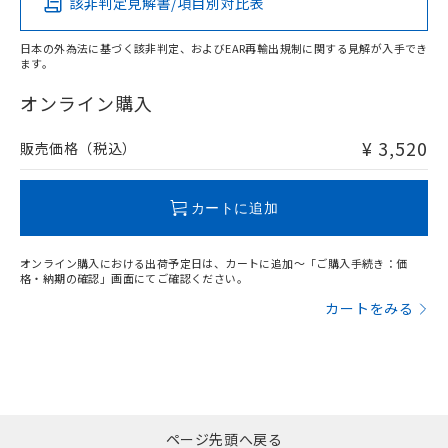
該非判定見解書/項目別対比表
X
O
O
O
日本の外為法に基づく該非判定、およびEAR再輸出規制に関する見解が入手でき
ます。
"対応済み"や非含有の記載がされた商品であっても、流通
在庫等で未対応品が混在する可能性があります。
オンライン購入
非含有品が必要な際は、弊社営業部門もしくは販売店へお
問い合わせください。
¥ 3,520
販売価格（税込）
この製品のRoHS/REACH対応状況ページへ
カートに追加
オンライン購入における出荷予定日は、カートに追加～「ご購入手続き：価
格・納期の確認」画面にてご確認ください。
カートをみる
ページ先頭へ戻る