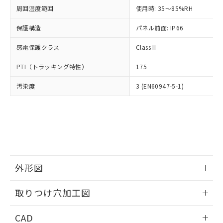
い合わせください。
お客様が当ウェブサイト上で当社にご
周囲湿度範囲
使用時: 35～85%RH
※3 非含有証明書ダウンロード
登録された部品リストについて、当社
保護構造
パネル前面: IP66
および当社の共同利用者が、当社の製
下記の非含有証明書をダウンロードするこ
品・サービスに関するお客様との取
とができます。
感電保護クラス
Class II
合意する
キャンセル
引・商談に必要な範囲で利用すること
をご了承ください。
EU RoHS指令（10物質）の非含有証明書
PTI（トラッキング特性）
175
※当社の共同利用者とは、
"個人情報
51物質の非含有証明書（当社基準）
の共同利用に関して"
の「1.共同利
汚染度
3 (EN60947-5-1)
※本証明書は発行日時点で非含有を証明す
用者の範囲」に記載されている法人を
るもので、過去に遡って非含有を証明する
指します。
ものではありません。
また、RoHS指令のフタル酸エステル類４
物質の対応では、対応完了までの期間は出
荷製品に未対応品が混在することから備考
欄に対応日を記載しておりました。
既に当社にて対応品への在庫切替を完了
外形図
していることから、特段のことがない限
り、2022年1月12日より割愛しておりま
情報更新：2026/05/21
取りつけ穴加工図
す。
情報更新：2026/05/21
CAD