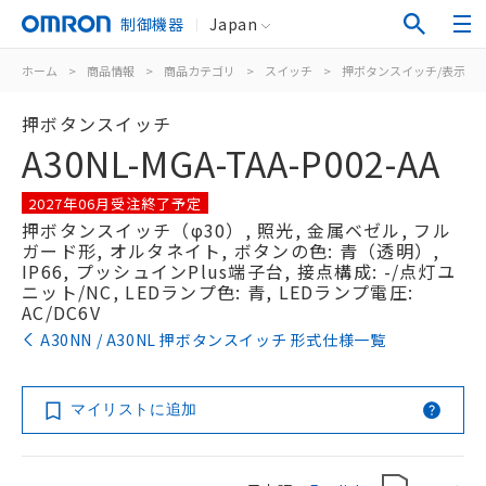
制御機器
Japan
ホーム
>
商品情報
>
商品カテゴリ
>
スイッチ
>
押ボタンスイッチ/表示灯
押ボタンスイッチ
A30NL-MGA-TAA-P002-AA
2027年06月受注終了予定
押ボタンスイッチ（φ30）, 照光, 金属ベゼル, フル
ガード形, オルタネイト, ボタンの色: 青（透明）,
IP66, プッシュインPlus端子台, 接点構成: -/点灯ユ
ニット/NC, LEDランプ色: 青, LEDランプ電圧:
AC/DC6V
A30NN / A30NL 押ボタンスイッチ 形式仕様一覧
マイリストに追加