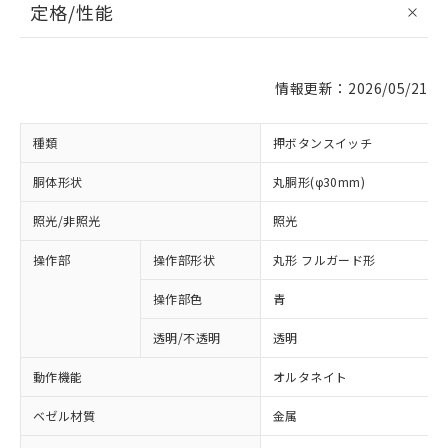
定格/性能
情報更新：2026/05/21
種類
押ボタンスイッチ
胴体形状
丸胴形(φ30mm)
照光/非照光
照光
操作部
操作部形状
丸形 フルガード形
操作部色
青
透明/不透明
透明
動作機能
オルタネイト
ベゼル材質
金属