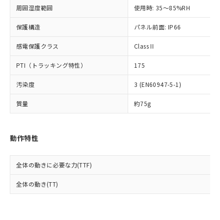
準値以下であることを示します。
該第三者に通知します。また当社は、
示しないようお願いします。
周囲湿度範囲
使用時: 35～85%RH
部品在庫の切り替え状況などにより、予定
「10」：通常の使用状況下において有害物
販売先および販売に係わる関係者が違
マイパーツ機能（部品リスト作成サー
空
受注生産機種、また在庫状況の
月が前後することがあります。
質が外部に漏えいし、環境に深刻な影響を
法に輸出するおそれがある場合は、取
ビス）をご利用いただくには、I-Web
保護構造
パネル前面: IP66
白
情報を公開していない機種
及ぼさない年数を意味します。
り引きをいたしません。
メンバーズにご登録されている必要が
「－」：未確認です。当社販売部門へお問
感電保護クラス
Class II
あります。
い合わせください。
お客様が当ウェブサイト上で当社にご
※3 非含有証明書ダウンロード
PTI（トラッキング特性）
175
登録された部品リストについて、当社
および当社の共同利用者が、当社の製
下記の非含有証明書をダウンロードするこ
汚染度
3 (EN60947-5-1)
品・サービスに関するお客様との取
とができます。
合意する
キャンセル
引・商談に必要な範囲で利用すること
質量
約75g
をご了承ください。
EU RoHS指令（10物質）の非含有証明書
※当社の共同利用者とは、
"個人情報
51物質の非含有証明書（当社基準）
の共同利用に関して"
の「1.共同利
※本証明書は発行日時点で非含有を証明す
動作特性
用者の範囲」に記載されている法人を
るもので、過去に遡って非含有を証明する
指します。
ものではありません。
全体の動きに必要な力(TTF)
また、RoHS指令のフタル酸エステル類４
物質の対応では、対応完了までの期間は出
全体の動き(TT)
荷製品に未対応品が混在することから備考
欄に対応日を記載しておりました。
既に当社にて対応品への在庫切替を完了
していることから、特段のことがない限