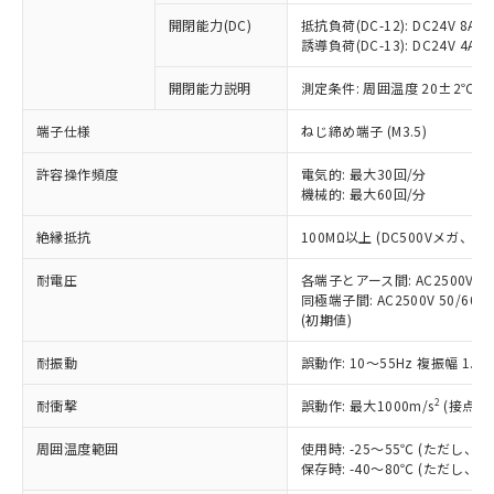
※1 中国RoHS○×表
非含有の対応状況を調査中または確認中の
商品の当社在庫状況および標準価格
開閉能力(DC)
抵抗負荷(DC-12): DC24V 8A/DC
商品です。
(税抜)を提供させていただくもので
誘導負荷(DC-13): DC24V 4A/DC
「○」：最大均質材料含有率が中国RoHSの
非該当品：ライセンス料など無形物で、有
す。
基準値以下であることを示します。
害物質有無と関係のない商品です。
開閉能力説明
測定条件: 周囲温度 20±2℃、
当社制御機器事業取扱商品の中には、
「×」：最大均質材料含有率が中国RoHSの
仕入先様の事情により、非含有部品として
本サービスの対象外となる商品もある
基準値を超えていることを示します。
いたものが、含有品と判明した場合などや
当社は、これら貴社製品のうち、外国
端子仕様
ねじ締め端子 (M3.5)
ことをご了承ください。
「－」：未確認です。当社販売部門へお問
むを得ず変更することがあります。
為替および外国貿易法に定める商品
在庫状況および標準価格照会結果は、
い合わせください。
許容操作頻度
電気的: 最大30回/分
（以下｢規制貨物等」という）を輸出
記載している更新日時点での社内デー
機械的: 最大60回/分
*EU RoHS指令（10物質）：
または国外への提供する場合は、日本
記
タに基づき作成されるものであり、閲
説明
鉛(Pb) 1000ppm以下、 水銀(Hg) 1000ppm以下、 カド
*中国RoHS10物質の基準値 (GB/T26572)：
国政府の輸出許可(または役務取引許
号
覧された時点での実際の在庫および標
ミウム(Cd) 100ppm以下、
Pb(鉛) :1000ppm、 Hg(水銀) : 1000ppm、 Cd(カドミウ
絶縁抵抗
100MΩ以上 (DC500Vメガ、
可)を取得するなどの必要な手続きを
六価クロム(Cr(Ⅵ)) 1000ppm以下、ポリ臭化ビフェニル
ム) : 100ppm、
準価格とは異なる場合があることをご
類(PBB) 1000ppm以下、ポリ臭化ジフェニルエーテル類
Cr(Ⅵ)(六価クロム) : 1000ppm、 PBBs(ポリ臭化ビフェ
とります。
了承ください。
(PBDE) 1000ppm以下、フタル酸ビス(2-エチルヘキシ
耐電圧
各端子とアース間: AC2500V 50/
○
一定数以上の在庫あり
ニル類) : 1000ppm、 PBDEs(ポリ臭化ジフェニルエーテ
当社は規制貨物を破棄する場合は、完
ル) (DEHP)(別名：DOP) 1000ppm以下、フタル酸ブチ
正式な納期状況および標準価格はお客
ル類) : 1000ppm、
同極端子間: AC2500V 50/60
ルベンジル（BBP） 1000ppm以下、フタル酸ジブチル
全に破砕するなど、違法に輸出されな
DBP(フタル酸ジブチル) : 1000ppm、 DIBP(フタル酸ジ
(初期値)
様のお取引先、またはお客様担当のオ
（DBP） 1000ppm以下、フタル酸ジイソブチル
イソブチル) : 1000ppm、 BBP(フタル酸ブチルベンジ
△
一定数には満たないが在庫あり
いよう必要な手段を講じます。
ムロン制御機器販売店・当社販売員に
(DIBP) 1000ppm以下
ル) : 1000ppm、
当社は貴社製品を、核兵器、ミサイ
但し、RoHS指令で産業用監視および制御機器に対する
耐振動
誤動作: 10～55Hz 複振幅 1.
DEHP(フタル酸ビス(2-エチルヘキシル)) : 1000ppm
ご相談ください。
適用除外項目は除く。
ル、化学兵器、生物兵器またはその他
－
在庫なし(最新の在庫状況につ
オムロン制御機器販売店や当社販売拠
フタル酸エステル類の４物質については閾値を超える意
2
耐衝撃
誤動作: 最大1000m/s
(接点開
武器並びにこれらの製造装置等に一切
いては、お客様のお取引先、ま
図的な使用がないことを確認しています。
点は「
販売ネットワーク
」をご確認
※2 環境保護使用期限
使用いたしません。
たはお客様担当のオムロン制御
ください。
周囲温度範囲
使用時: -25～55℃ (ただし
当社は、貴社製品を第三者に販売する
機器販売店・当社販売員にご確
在庫状況および標準価格結果を当社の
保存時: -40～80℃ (ただし
※2 対応予定月
「ｅ」：有害物質（10物質）のすべてが基
場合は、上記1、2および3の内容を当
認ください)
事前の承諾なく第三者に漏洩または開