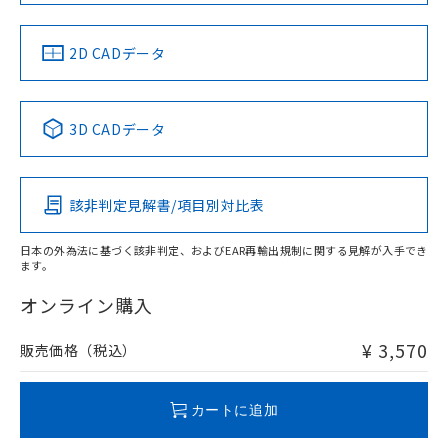
中国 RoHS
注意事項・凡例
2D CADデータ
中国 RoHS表
※1 ※2
3D CADデータ
Pb
Hg
Cd
Cr(VI)
該非判定見解書/項目別対比表
X
O
O
O
日本の外為法に基づく該非判定、およびEAR再輸出規制に関する見解が入手でき
ます。
"対応済み"や非含有の記載がされた商品であっても、流通
在庫等で未対応品が混在する可能性があります。
オンライン購入
非含有品が必要な際は、弊社営業部門もしくは販売店へお
問い合わせください。
¥ 3,570
販売価格（税込）
この製品のRoHS/REACH対応状況ページへ
カートに追加