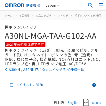
制御機器
Japan
ホーム
>
商品情報
>
商品カテゴリ
>
スイッチ
>
押ボタンスイッチ/表示灯
押ボタンスイッチ
A30NL-MGA-TAA-G102-AA
2027年06月受注終了予定
押ボタンスイッチ（φ30）, 照光, 金属ベゼル, フル
ガード形, オルタネイト, ボタンの色: 青（透明）,
IP66, ねじ端子台, 接点構成: NO/点灯ユニット/NC,
LEDランプ色: 青, LEDランプ電圧: AC/DC6V
A30NN / A30NL 押ボタンスイッチ 形式仕様一覧
マイリストに追加
日本語
English
PDF出力