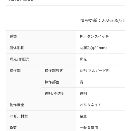
情報更新：2026/05/21
種類
押ボタンスイッチ
胴体形状
丸胴形(φ30mm)
照光/非照光
照光
操作部
操作部形状
丸形 フルガード形
操作部色
青
透明/不透明
透明
動作機能
オルタネイト
ベゼル材質
金属
負荷
一般負荷用