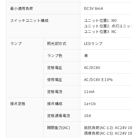
最小適用負荷
DC5V 6mA
スイッチユニット構成
ユニット位置1: NO
ユニット位置2: 点灯ユニット
ユニット位置3: NC
ランプ
照光部方式
LEDランプ
ランプ色
青
※1 対応状況
定格電圧
AC/DC6V
対応済み：EU RoHS指令（10物質）の
使用電圧
AC/DC6V±10%
非含有に対応した製品が提供可能な商品で
す。
定格電流
11mA
対応予定：EU RoHS指令（10物質）の非含
ご利用条件
有に対応した製品に切り替える予定のある
接点定格
接点構成
1a+1b
商品です。
対応予定なし：EU RoHS指令（10物質）の
定格通電電流
10A
以下の条件をお読みいただき、同意のうえ
非含有に非対応の商品で、対応品を出す予
ご利用ください。
定はありません。
開閉能力(AC)
抵抗負荷(AC-12): AC24V 10A/A
誘導負荷(AC-15): AC24V 10A/AC
調査・確認中：EU RoHS指令（10物質）の
本サービスは、当社制御機器事業取扱