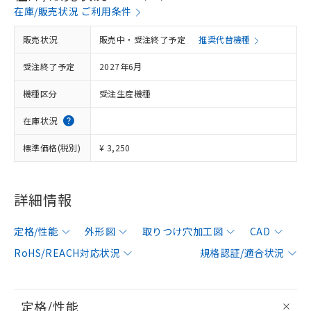
在庫/販売状況 ご利用条件
販売状況
販売中・受注終了予定
推奨代替機種
受注終了予定
2027年6月
機種区分
受注生産機種
在庫状況
標準価格(税別)
¥ 3,250
詳細情報
定格/性能
外形図
取りつけ穴加工図
CAD
RoHS/REACH対応状況
規格認証/適合状況
定格/性能