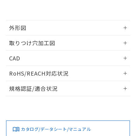
り、2022年1月12日より割愛しておりま
す。
外形図
情報更新：2026/05/21
取りつけ穴加工図
情報更新：2026/05/21
CAD
ログイン/会員登録いただくと、CADデータをダウンロー
RoHS/REACH対応状況
ドすることができます。
情報更新：2026/7/29
規格認証/適合状況
ログイン/会員登録
EU RoHS
注意事項・凡例
A30NL-MGA-TAA-G102-AAについての規格認証/適合状況に
ついては、「カスタマーサポートセンタ お客様相談室」また
は貴社担当オムロン営業員または販売店にお問い合わせくだ
対応状況
対応予定月
※1
※2
さい。
ダウンロードデータをご利用いただく前に、以下を必ずお読
みください。
カタログ/データシート/マニュアル
対応済み
ソフトウェアの使用条件
お問い合わせ