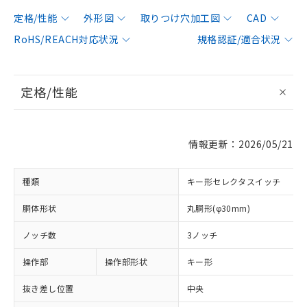
定格/性能
外形図
取りつけ穴加工図
CAD
RoHS/REACH対応状況
規格認証/適合状況
定格/性能
情報更新：2026/05/21
種類
キー形セレクタスイッチ
胴体形状
丸胴形(φ30mm)
ノッチ数
3ノッチ
操作部
操作部形状
キー形
抜き差し位置
中央