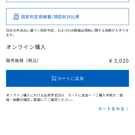
Pb
Hg
Cd
Cr(VI)
該非判定見解書/項目別対比表
X
O
O
O
日本の外為法に基づく該非判定、およびEAR再輸出規制に関する見解が入手でき
ます。
"対応済み"や非含有の記載がされた商品であっても、流通
在庫等で未対応品が混在する可能性があります。
オンライン購入
非含有品が必要な際は、弊社営業部門もしくは販売店へお
問い合わせください。
¥ 3,020
販売価格（税込）
この製品のRoHS/REACH対応状況ページへ
カートに追加
オンライン購入における出荷予定日は、カートに追加～「ご購入手続き：価
格・納期の確認」画面にてご確認ください。
カートをみる