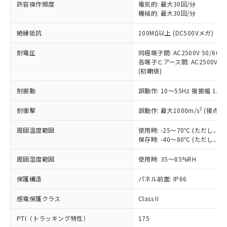
許容操作頻度
電気的: 最大30回/分
対応予定：EU RoHS指令（10物質）の非含
ご利用条件
機械的: 最大30回/分
有に対応した製品に切り替える予定のある
商品です。
絶縁抵抗
100MΩ以上 (DC500Vメガ)
対応予定なし：EU RoHS指令（10物質）の
以下の条件をお読みいただき、同意のうえ
非含有に非対応の商品で、対応品を出す予
耐電圧
同極端子間: AC2500V 50/60Hz
ご利用ください。
定はありません。
各端子とアース間: AC2500V 50/
調査・確認中：EU RoHS指令（10物質）の
(初期値)
本サービスは、当社制御機器事業取扱
※1 中国RoHS○×表
非含有の対応状況を調査中または確認中の
商品の当社在庫状況および標準価格
商品です。
耐振動
誤動作: 10～55Hz 複振幅 1.
(税抜)を提供させていただくもので
「○」：最大均質材料含有率が中国RoHSの
非該当品：ライセンス料など無形物で、有
す。
基準値以下であることを示します。
2
耐衝撃
誤動作: 最大1000m/s
(接点開
害物質有無と関係のない商品です。
当社制御機器事業取扱商品の中には、
「×」：最大均質材料含有率が中国RoHSの
仕入先様の事情により、非含有部品として
本サービスの対象外となる商品もある
周囲温度範囲
使用時: -25～70℃ (ただし
基準値を超えていることを示します。
いたものが、含有品と判明した場合などや
当社は、これら貴社製品のうち、外国
ことをご了承ください。
保存時: -40～80℃ (ただし
「－」：未確認です。当社販売部門へお問
むを得ず変更することがあります。
為替および外国貿易法に定める商品
在庫状況および標準価格照会結果は、
い合わせください。
（以下｢規制貨物等」という）を輸出
周囲湿度範囲
記載している更新日時点での社内デー
使用時: 35～85%RH
*EU RoHS指令（10物質）：
または国外への提供する場合は、日本
記
タに基づき作成されるものであり、閲
説明
鉛(Pb) 1000ppm以下、 水銀(Hg) 1000ppm以下、 カド
*中国RoHS10物質の基準値 (GB/T26572)：
国政府の輸出許可(または役務取引許
保護構造
パネル前面: IP66
号
覧された時点での実際の在庫および標
ミウム(Cd) 100ppm以下、
Pb(鉛) :1000ppm、 Hg(水銀) : 1000ppm、 Cd(カドミウ
可)を取得するなどの必要な手続きを
六価クロム(Cr(Ⅵ)) 1000ppm以下、ポリ臭化ビフェニル
ム) : 100ppm、
準価格とは異なる場合があることをご
類(PBB) 1000ppm以下、ポリ臭化ジフェニルエーテル類
Cr(Ⅵ)(六価クロム) : 1000ppm、 PBBs(ポリ臭化ビフェ
感電保護クラス
とります。
Class II
了承ください。
(PBDE) 1000ppm以下、フタル酸ビス(2-エチルヘキシ
○
一定数以上の在庫あり
ニル類) : 1000ppm、 PBDEs(ポリ臭化ジフェニルエーテ
当社は規制貨物を破棄する場合は、完
ル) (DEHP)(別名：DOP) 1000ppm以下、フタル酸ブチ
正式な納期状況および標準価格はお客
ル類) : 1000ppm、
PTI（トラッキング特性）
175
ルベンジル（BBP） 1000ppm以下、フタル酸ジブチル
全に破砕するなど、違法に輸出されな
DBP(フタル酸ジブチル) : 1000ppm、 DIBP(フタル酸ジ
様のお取引先、またはお客様担当のオ
（DBP） 1000ppm以下、フタル酸ジイソブチル