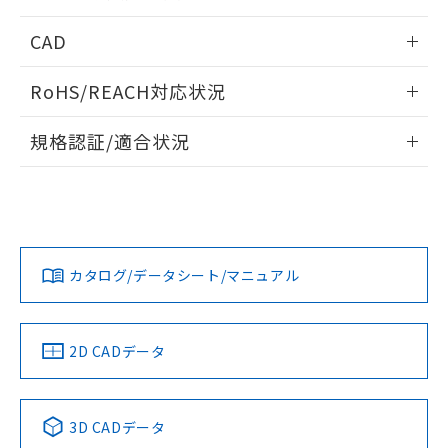
指します。
ものではありません。
情報更新：2026/05/21
CAD
また、RoHS指令のフタル酸エステル類４
物質の対応では、対応完了までの期間は出
ログイン/会員登録いただくと、CADデータをダウンロー
荷製品に未対応品が混在することから備考
RoHS/REACH対応状況
ドすることができます。
欄に対応日を記載しておりました。
既に当社にて対応品への在庫切替を完了
情報更新：2026/7/29
規格認証/適合状況
していることから、特段のことがない限
り、2022年1月12日より割愛しておりま
ログイン/会員登録
EU RoHS
注意事項・凡例
A30NK-3MR-01DA-P102についての規格認証/適合状況につ
す。
いては、「カスタマーサポートセンタ お客様相談室」または
貴社担当オムロン営業員または販売店にお問い合わせくださ
対応状況
対応予定月
※1
※2
い。
ダウンロードデータをご利用いただく前に、以下を必ずお読
みください。
カタログ/データシート/マニュアル
対応済み
ソフトウェアの使用条件
お問い合わせ
中国 RoHS
注意事項・凡例
2D CADデータ
中国 RoHS表
※1 ※2
3D CADデータ