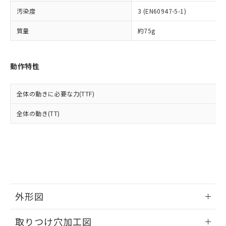
イソブチル) : 1000ppm、 BBP(フタル酸ブチルベンジ
△
一定数には満たないが在庫あり
いよう必要な手段を講じます。
ムロン制御機器販売店・当社販売員に
(DIBP) 1000ppm以下
ル) : 1000ppm、
汚染度
3 (EN60947-5-1)
当社は貴社製品を、核兵器、ミサイ
但し、RoHS指令で産業用監視および制御機器に対する
DEHP(フタル酸ビス(2-エチルヘキシル)) : 1000ppm
ご相談ください。
適用除外項目は除く。
ル、化学兵器、生物兵器またはその他
－
在庫なし(最新の在庫状況につ
オムロン制御機器販売店や当社販売拠
フタル酸エステル類の４物質については閾値を超える意
質量
約75g
武器並びにこれらの製造装置等に一切
いては、お客様のお取引先、ま
図的な使用がないことを確認しています。
点は「
販売ネットワーク
」をご確認
※2 環境保護使用期限
使用いたしません。
たはお客様担当のオムロン制御
ください。
当社は、貴社製品を第三者に販売する
機器販売店・当社販売員にご確
在庫状況および標準価格結果を当社の
※2 対応予定月
動作特性
「ｅ」：有害物質（10物質）のすべてが基
場合は、上記1、2および3の内容を当
認ください)
事前の承諾なく第三者に漏洩または開
準値以下であることを示します。
該第三者に通知します。また当社は、
示しないようお願いします。
部品在庫の切り替え状況などにより、予定
「10」：通常の使用状況下において有害物
販売先および販売に係わる関係者が違
マイパーツ機能（部品リスト作成サー
空
受注生産機種、また在庫状況の
全体の動きに必要な力(TTF)
月が前後することがあります。
質が外部に漏えいし、環境に深刻な影響を
法に輸出するおそれがある場合は、取
ビス）をご利用いただくには、I-Web
白
情報を公開していない機種
及ぼさない年数を意味します。
り引きをいたしません。
メンバーズにご登録されている必要が
全体の動き(TT)
「－」：未確認です。当社販売部門へお問
あります。
い合わせください。
お客様が当ウェブサイト上で当社にご
※3 非含有証明書ダウンロード
登録された部品リストについて、当社
および当社の共同利用者が、当社の製
下記の非含有証明書をダウンロードするこ
品・サービスに関するお客様との取
とができます。
合意する
キャンセル
引・商談に必要な範囲で利用すること
をご了承ください。
EU RoHS指令（10物質）の非含有証明書
外形図
※当社の共同利用者とは、
"個人情報
51物質の非含有証明書（当社基準）
の共同利用に関して"
の「1.共同利
情報更新：2026/05/21
※本証明書は発行日時点で非含有を証明す
用者の範囲」に記載されている法人を
取りつけ穴加工図
るもので、過去に遡って非含有を証明する