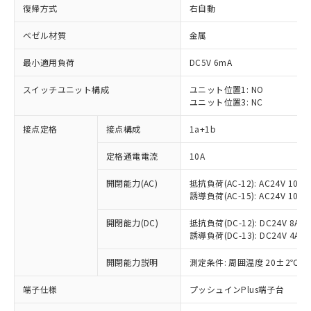
復帰方式
右自動
ベゼル材質
金属
最小適用負荷
DC5V 6mA
スイッチユニット構成
ユニット位置1: NO
ユニット位置3: NC
接点定格
接点構成
1a+1b
定格通電電流
10A
開閉能力(AC)
抵抗負荷(AC-12): AC24V 10A/A
誘導負荷(AC-15): AC24V 10A/AC
開閉能力(DC)
抵抗負荷(DC-12): DC24V 8A/DC
誘導負荷(DC-13): DC24V 4A/DC
※1 対応状況
開閉能力説明
測定条件: 周囲温度 20±2℃、
対応済み：EU RoHS指令（10物質）の
非含有に対応した製品が提供可能な商品で
端子仕様
プッシュインPlus端子台
す。