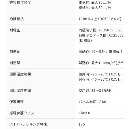
ご利用ください。
許容操作頻度
電気的: 最大30回/分
定はありません。
機械的: 最大30回/分
調査・確認中：EU RoHS指令（10物質）の
本サービスは、当社制御機器事業取扱
※1 中国RoHS○×表
非含有の対応状況を調査中または確認中の
絶縁抵抗
100MΩ以上 (DC500Vメガ)
商品の当社在庫状況および標準価格
商品です。
(税抜)を提供させていただくもので
「○」：最大均質材料含有率が中国RoHSの
非該当品：ライセンス料など無形物で、有
耐電圧
同極端子間: AC2500V 50/60Hz
す。
基準値以下であることを示します。
害物質有無と関係のない商品です。
各端子とアース間: AC2500V 50/
当社制御機器事業取扱商品の中には、
「×」：最大均質材料含有率が中国RoHSの
仕入先様の事情により、非含有部品として
(初期値)
本サービスの対象外となる商品もある
基準値を超えていることを示します。
いたものが、含有品と判明した場合などや
当社は、これら貴社製品のうち、外国
ことをご了承ください。
「－」：未確認です。当社販売部門へお問
耐振動
誤動作: 10～55Hz 複振幅 1.
むを得ず変更することがあります。
為替および外国貿易法に定める商品
在庫状況および標準価格照会結果は、
い合わせください。
（以下｢規制貨物等」という）を輸出
記載している更新日時点での社内デー
2
耐衝撃
誤動作: 最大1000m/s
(接点開
*EU RoHS指令（10物質）：
または国外への提供する場合は、日本
記
タに基づき作成されるものであり、閲
説明
鉛(Pb) 1000ppm以下、 水銀(Hg) 1000ppm以下、 カド
*中国RoHS10物質の基準値 (GB/T26572)：
国政府の輸出許可(または役務取引許
号
覧された時点での実際の在庫および標
ミウム(Cd) 100ppm以下、
周囲温度範囲
使用時: -25～70℃ (ただし
Pb(鉛) :1000ppm、 Hg(水銀) : 1000ppm、 Cd(カドミウ
可)を取得するなどの必要な手続きを
六価クロム(Cr(Ⅵ)) 1000ppm以下、ポリ臭化ビフェニル
ム) : 100ppm、
保存時: -40～80℃ (ただし
準価格とは異なる場合があることをご
類(PBB) 1000ppm以下、ポリ臭化ジフェニルエーテル類
Cr(Ⅵ)(六価クロム) : 1000ppm、 PBBs(ポリ臭化ビフェ
とります。
了承ください。
(PBDE) 1000ppm以下、フタル酸ビス(2-エチルヘキシ
○
一定数以上の在庫あり
ニル類) : 1000ppm、 PBDEs(ポリ臭化ジフェニルエーテ
当社は規制貨物を破棄する場合は、完
周囲湿度範囲
使用時: 35～85%RH
ル) (DEHP)(別名：DOP) 1000ppm以下、フタル酸ブチ
正式な納期状況および標準価格はお客
ル類) : 1000ppm、
ルベンジル（BBP） 1000ppm以下、フタル酸ジブチル
全に破砕するなど、違法に輸出されな
DBP(フタル酸ジブチル) : 1000ppm、 DIBP(フタル酸ジ
様のお取引先、またはお客様担当のオ
（DBP） 1000ppm以下、フタル酸ジイソブチル
イソブチル) : 1000ppm、 BBP(フタル酸ブチルベンジ
△
一定数には満たないが在庫あり
保護構造
パネル前面: IP66
いよう必要な手段を講じます。
ムロン制御機器販売店・当社販売員に
(DIBP) 1000ppm以下
ル) : 1000ppm、
当社は貴社製品を、核兵器、ミサイ
但し、RoHS指令で産業用監視および制御機器に対する
DEHP(フタル酸ビス(2-エチルヘキシル)) : 1000ppm
ご相談ください。
適用除外項目は除く。
感電保護クラス
Class II
ル、化学兵器、生物兵器またはその他
－
在庫なし(最新の在庫状況につ
オムロン制御機器販売店や当社販売拠
フタル酸エステル類の４物質については閾値を超える意
武器並びにこれらの製造装置等に一切
いては、お客様のお取引先、ま
図的な使用がないことを確認しています。
点は「
販売ネットワーク
」をご確認
PTI（トラッキング特性）
175
※2 環境保護使用期限
使用いたしません。
たはお客様担当のオムロン制御
ください。