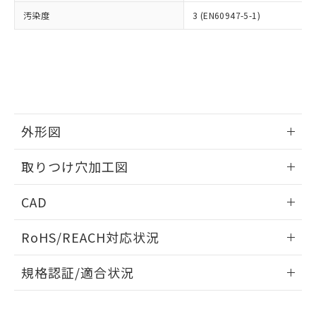
当社は、貴社製品を第三者に販売する
機器販売店・当社販売員にご確
在庫状況および標準価格結果を当社の
汚染度
3 (EN60947-5-1)
※2 対応予定月
「ｅ」：有害物質（10物質）のすべてが基
場合は、上記1、2および3の内容を当
認ください)
事前の承諾なく第三者に漏洩または開
準値以下であることを示します。
該第三者に通知します。また当社は、
示しないようお願いします。
部品在庫の切り替え状況などにより、予定
「10」：通常の使用状況下において有害物
販売先および販売に係わる関係者が違
マイパーツ機能（部品リスト作成サー
空
受注生産機種、また在庫状況の
月が前後することがあります。
質が外部に漏えいし、環境に深刻な影響を
法に輸出するおそれがある場合は、取
ビス）をご利用いただくには、I-Web
白
情報を公開していない機種
及ぼさない年数を意味します。
り引きをいたしません。
メンバーズにご登録されている必要が
「－」：未確認です。当社販売部門へお問
あります。
い合わせください。
お客様が当ウェブサイト上で当社にご
※3 非含有証明書ダウンロード
外形図
登録された部品リストについて、当社
および当社の共同利用者が、当社の製
下記の非含有証明書をダウンロードするこ
情報更新：2026/05/21
品・サービスに関するお客様との取
取りつけ穴加工図
とができます。
合意する
キャンセル
引・商談に必要な範囲で利用すること
をご了承ください。
情報更新：2026/05/21
EU RoHS指令（10物質）の非含有証明書
CAD
※当社の共同利用者とは、
"個人情報
51物質の非含有証明書（当社基準）
の共同利用に関して"
の「1.共同利
ログイン/会員登録いただくと、CADデータをダウンロー
※本証明書は発行日時点で非含有を証明す
用者の範囲」に記載されている法人を
RoHS/REACH対応状況
ドすることができます。
るもので、過去に遡って非含有を証明する
指します。
ものではありません。
情報更新：2026/7/29
規格認証/適合状況
また、RoHS指令のフタル酸エステル類４
物質の対応では、対応完了までの期間は出
ログイン/会員登録
EU RoHS
注意事項・凡例
A30NK-3MR-01DA-P101についての規格認証/適合状況につ
荷製品に未対応品が混在することから備考
いては、「カスタマーサポートセンタ お客様相談室」または