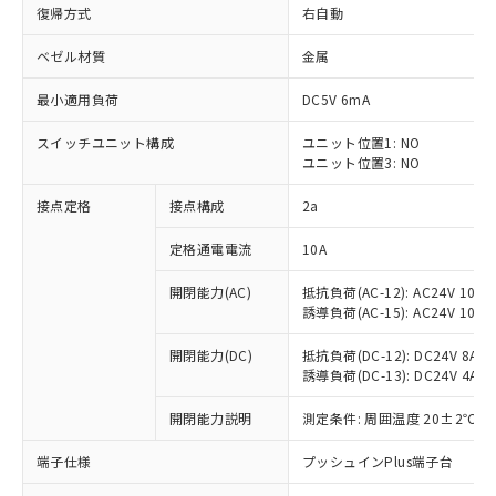
復帰方式
右自動
ベゼル材質
金属
最小適用負荷
DC5V 6mA
スイッチユニット構成
ユニット位置1: NO
ユニット位置3: NO
接点定格
接点構成
2a
定格通電電流
10A
※1 対応状況
開閉能力(AC)
抵抗負荷(AC-12): AC24V 10A/A
誘導負荷(AC-15): AC24V 10A/AC
対応済み：EU RoHS指令（10物質）の
非含有に対応した製品が提供可能な商品で
開閉能力(DC)
抵抗負荷(DC-12): DC24V 8A/DC
す。
誘導負荷(DC-13): DC24V 4A/DC
対応予定：EU RoHS指令（10物質）の非含
ご利用条件
有に対応した製品に切り替える予定のある
開閉能力説明
測定条件: 周囲温度 20±2℃、
商品です。
端子仕様
プッシュインPlus端子台
対応予定なし：EU RoHS指令（10物質）の
以下の条件をお読みいただき、同意のうえ
非含有に非対応の商品で、対応品を出す予