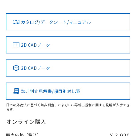
欄に対応日を記載しておりました。
貴社担当オムロン営業員または販売店にお問い合わせくださ
既に当社にて対応品への在庫切替を完了
対応状況
対応予定月
※1
※2
い。
ダウンロードデータをご利用いただく前に、以下を必ずお読
していることから、特段のことがない限
みください。
り、2022年1月12日より割愛しておりま
カタログ/データシート/マニュアル
対応済み
ソフトウェアの使用条件
す。
お問い合わせ
中国 RoHS
注意事項・凡例
2D CADデータ
中国 RoHS表
※1 ※2
3D CADデータ
Pb
Hg
Cd
Cr(VI)
該非判定見解書/項目別対比表
X
O
O
O
日本の外為法に基づく該非判定、およびEAR再輸出規制に関する見解が入手でき
ます。
"対応済み"や非含有の記載がされた商品であっても、流通
在庫等で未対応品が混在する可能性があります。
オンライン購入
非含有品が必要な際は、弊社営業部門もしくは販売店へお
問い合わせください。
¥ 3,020
販売価格（税込）