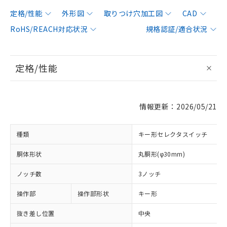
定格/性能
外形図
取りつけ穴加工図
CAD
RoHS/REACH対応状況
規格認証/適合状況
定格/性能
情報更新：2026/05/21
種類
キー形セレクタスイッチ
胴体形状
丸胴形(φ30mm)
ノッチ数
3ノッチ
操作部
操作部形状
キー形
抜き差し位置
中央