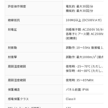
非含有に非対応の商品で、対応品を出す予
ご利用ください。
定はありません。
許容操作頻度
電気的: 最大30回/分
調査・確認中：EU RoHS指令（10物質）の
機械的: 最大30回/分
本サービスは、当社制御機器事業取扱
※1 中国RoHS○×表
非含有の対応状況を調査中または確認中の
商品の当社在庫状況および標準価格
絶縁抵抗
100MΩ以上 (DC500Vメガ)
商品です。
(税抜)を提供させていただくもので
「○」：最大均質材料含有率が中国RoHSの
非該当品：ライセンス料など無形物で、有
す。
耐電圧
同極端子間: AC2500V 50/60Hz
基準値以下であることを示します。
害物質有無と関係のない商品です。
当社制御機器事業取扱商品の中には、
各端子とアース間: AC2500V 50/
「×」：最大均質材料含有率が中国RoHSの
仕入先様の事情により、非含有部品として
(初期値)
本サービスの対象外となる商品もある
基準値を超えていることを示します。
いたものが、含有品と判明した場合などや
当社は、これら貴社製品のうち、外国
ことをご了承ください。
「－」：未確認です。当社販売部門へお問
むを得ず変更することがあります。
為替および外国貿易法に定める商品
耐振動
誤動作: 10～55Hz 複振幅 1.
在庫状況および標準価格照会結果は、
い合わせください。
（以下｢規制貨物等」という）を輸出
記載している更新日時点での社内デー
*EU RoHS指令（10物質）：
2
耐衝撃
誤動作: 最大1000m/s
(接点開
または国外への提供する場合は、日本
記
タに基づき作成されるものであり、閲
説明
鉛(Pb) 1000ppm以下、 水銀(Hg) 1000ppm以下、 カド
*中国RoHS10物質の基準値 (GB/T26572)：
国政府の輸出許可(または役務取引許
号
覧された時点での実際の在庫および標
ミウム(Cd) 100ppm以下、
Pb(鉛) :1000ppm、 Hg(水銀) : 1000ppm、 Cd(カドミウ
周囲温度範囲
使用時: -25～70℃ (ただし
可)を取得するなどの必要な手続きを
六価クロム(Cr(Ⅵ)) 1000ppm以下、ポリ臭化ビフェニル
ム) : 100ppm、
準価格とは異なる場合があることをご
保存時: -40～80℃ (ただし
類(PBB) 1000ppm以下、ポリ臭化ジフェニルエーテル類
Cr(Ⅵ)(六価クロム) : 1000ppm、 PBBs(ポリ臭化ビフェ
とります。
了承ください。
(PBDE) 1000ppm以下、フタル酸ビス(2-エチルヘキシ
○
一定数以上の在庫あり
ニル類) : 1000ppm、 PBDEs(ポリ臭化ジフェニルエーテ
当社は規制貨物を破棄する場合は、完
ル) (DEHP)(別名：DOP) 1000ppm以下、フタル酸ブチ
正式な納期状況および標準価格はお客
ル類) : 1000ppm、
周囲湿度範囲
使用時: 35～85%RH
ルベンジル（BBP） 1000ppm以下、フタル酸ジブチル
全に破砕するなど、違法に輸出されな
DBP(フタル酸ジブチル) : 1000ppm、 DIBP(フタル酸ジ
様のお取引先、またはお客様担当のオ
（DBP） 1000ppm以下、フタル酸ジイソブチル
イソブチル) : 1000ppm、 BBP(フタル酸ブチルベンジ
△
一定数には満たないが在庫あり
いよう必要な手段を講じます。
ムロン制御機器販売店・当社販売員に
(DIBP) 1000ppm以下
保護構造
パネル前面: IP66
ル) : 1000ppm、
当社は貴社製品を、核兵器、ミサイ
但し、RoHS指令で産業用監視および制御機器に対する
DEHP(フタル酸ビス(2-エチルヘキシル)) : 1000ppm
ご相談ください。
適用除外項目は除く。
ル、化学兵器、生物兵器またはその他
－
在庫なし(最新の在庫状況につ
感電保護クラス
Class II
オムロン制御機器販売店や当社販売拠
フタル酸エステル類の４物質については閾値を超える意
武器並びにこれらの製造装置等に一切
いては、お客様のお取引先、ま
図的な使用がないことを確認しています。
点は「
販売ネットワーク
」をご確認
※2 環境保護使用期限
使用いたしません。