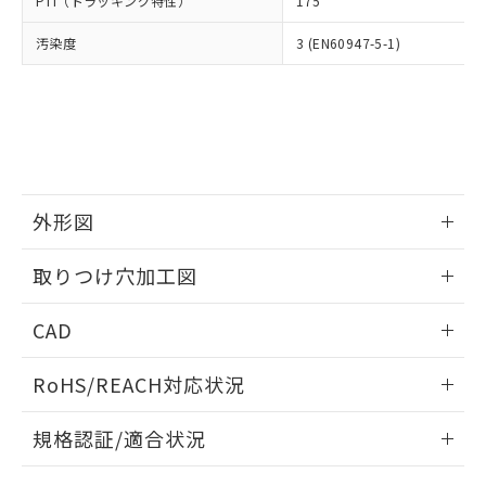
PTI（トラッキング特性）
175
たはお客様担当のオムロン制御
ください。
当社は、貴社製品を第三者に販売する
機器販売店・当社販売員にご確
在庫状況および標準価格結果を当社の
※2 対応予定月
「ｅ」：有害物質（10物質）のすべてが基
汚染度
3 (EN60947-5-1)
場合は、上記1、2および3の内容を当
認ください)
事前の承諾なく第三者に漏洩または開
準値以下であることを示します。
該第三者に通知します。また当社は、
示しないようお願いします。
部品在庫の切り替え状況などにより、予定
「10」：通常の使用状況下において有害物
販売先および販売に係わる関係者が違
マイパーツ機能（部品リスト作成サー
空
受注生産機種、また在庫状況の
月が前後することがあります。
質が外部に漏えいし、環境に深刻な影響を
法に輸出するおそれがある場合は、取
ビス）をご利用いただくには、I-Web
白
情報を公開していない機種
及ぼさない年数を意味します。
り引きをいたしません。
メンバーズにご登録されている必要が
「－」：未確認です。当社販売部門へお問
あります。
い合わせください。
お客様が当ウェブサイト上で当社にご
※3 非含有証明書ダウンロード
登録された部品リストについて、当社
外形図
および当社の共同利用者が、当社の製
下記の非含有証明書をダウンロードするこ
品・サービスに関するお客様との取
情報更新：2026/05/21
とができます。
取りつけ穴加工図
合意する
キャンセル
引・商談に必要な範囲で利用すること
をご了承ください。
情報更新：2026/05/21
EU RoHS指令（10物質）の非含有証明書
※当社の共同利用者とは、
"個人情報
CAD
51物質の非含有証明書（当社基準）
の共同利用に関して"
の「1.共同利
※本証明書は発行日時点で非含有を証明す
ログイン/会員登録いただくと、CADデータをダウンロー
用者の範囲」に記載されている法人を
RoHS/REACH対応状況
るもので、過去に遡って非含有を証明する
ドすることができます。
指します。
ものではありません。
情報更新：2026/7/29
また、RoHS指令のフタル酸エステル類４
規格認証/適合状況
物質の対応では、対応完了までの期間は出
ログイン/会員登録
EU RoHS
注意事項・凡例
荷製品に未対応品が混在することから備考
A30NK-3MR-01DA-G212についての規格認証/適合状況につ