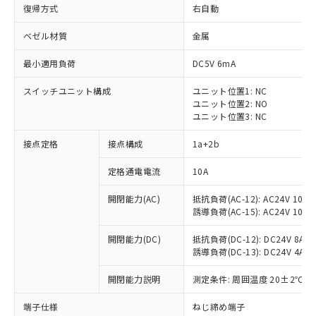
復帰方式
右自動
ベゼル材質
金属
最小適用負荷
DC5V 6mA
スイッチユニット構成
ユニット位置1: NC
ユニット位置2: NO
ユニット位置3: NC
接点定格
接点構成
1a+2b
定格通電電流
10A
※1 対応状況
開閉能力(AC)
抵抗負荷(AC-12): AC24V 10A/A
誘導負荷(AC-15): AC24V 10A/AC
対応済み：EU RoHS指令（10物質）の
非含有に対応した製品が提供可能な商品で
開閉能力(DC)
抵抗負荷(DC-12): DC24V 8A/DC
す。
誘導負荷(DC-13): DC24V 4A/DC
対応予定：EU RoHS指令（10物質）の非含
ご利用条件
有に対応した製品に切り替える予定のある
開閉能力説明
測定条件: 周囲温度 20±2℃、
商品です。
対応予定なし：EU RoHS指令（10物質）の
端子仕様
ねじ締め端子
以下の条件をお読みいただき、同意のうえ