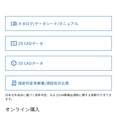
欄に対応日を記載しておりました。
いては、「カスタマーサポートセンタ お客様相談室」または
既に当社にて対応品への在庫切替を完了
貴社担当オムロン営業員または販売店にお問い合わせくださ
対応状況
対応予定月
※1
※2
していることから、特段のことがない限
い。
ダウンロードデータをご利用いただく前に、以下を必ずお読
り、2022年1月12日より割愛しておりま
みください。
カタログ/データシート/マニュアル
対応済み
す。
ソフトウェアの使用条件
お問い合わせ
中国 RoHS
注意事項・凡例
2D CADデータ
中国 RoHS表
※1 ※2
3D CADデータ
Pb
Hg
Cd
Cr(VI)
該非判定見解書/項目別対比表
X
O
O
O
日本の外為法に基づく該非判定、およびEAR再輸出規制に関する見解が入手でき
ます。
"対応済み"や非含有の記載がされた商品であっても、流通
在庫等で未対応品が混在する可能性があります。
オンライン購入
非含有品が必要な際は、弊社営業部門もしくは販売店へお