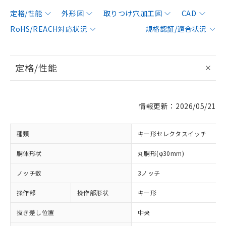
定格/性能
外形図
取りつけ穴加工図
CAD
RoHS/REACH対応状況
規格認証/適合状況
定格/性能
情報更新：2026/05/21
種類
キー形セレクタスイッチ
胴体形状
丸胴形(φ30mm)
ノッチ数
3ノッチ
操作部
操作部形状
キー形
抜き差し位置
中央