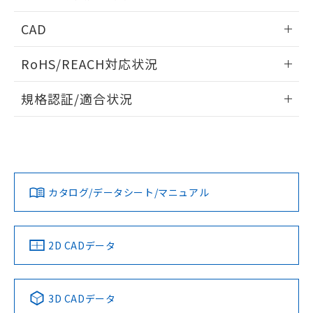
指します。
ものではありません。
情報更新：2026/05/21
CAD
また、RoHS指令のフタル酸エステル類４
物質の対応では、対応完了までの期間は出
ログイン/会員登録いただくと、CADデータをダウンロー
荷製品に未対応品が混在することから備考
RoHS/REACH対応状況
ドすることができます。
欄に対応日を記載しておりました。
既に当社にて対応品への在庫切替を完了
情報更新：2026/7/29
規格認証/適合状況
していることから、特段のことがない限
り、2022年1月12日より割愛しておりま
ログイン/会員登録
EU RoHS
注意事項・凡例
A30NK-3MR-01DA-G120についての規格認証/適合状況につ
す。
いては、「カスタマーサポートセンタ お客様相談室」または
貴社担当オムロン営業員または販売店にお問い合わせくださ
対応状況
対応予定月
※1
※2
い。
ダウンロードデータをご利用いただく前に、以下を必ずお読
みください。
カタログ/データシート/マニュアル
対応済み
ソフトウェアの使用条件
お問い合わせ
中国 RoHS
注意事項・凡例
2D CADデータ
中国 RoHS表
※1 ※2
3D CADデータ