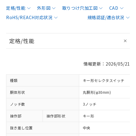
定格/性能
外形図
取りつけ穴加工図
CAD
RoHS/REACH対応状況
規格認証/適合状況
定格/性能
情報更新：2026/05/21
種類
キー形セレクタスイッチ
胴体形状
丸胴形(φ30mm)
ノッチ数
3ノッチ
操作部
操作部形状
キー形
抜き差し位置
中央