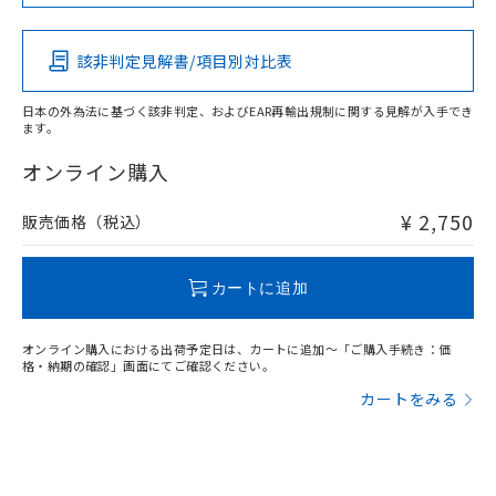
Pb
Hg
Cd
Cr(VI)
該非判定見解書/項目別対比表
X
O
O
O
日本の外為法に基づく該非判定、およびEAR再輸出規制に関する見解が入手でき
ます。
"対応済み"や非含有の記載がされた商品であっても、流通
在庫等で未対応品が混在する可能性があります。
オンライン購入
非含有品が必要な際は、弊社営業部門もしくは販売店へお
問い合わせください。
¥ 2,750
販売価格（税込）
この製品のRoHS/REACH対応状況ページへ
カートに追加
オンライン購入における出荷予定日は、カートに追加～「ご購入手続き：価
格・納期の確認」画面にてご確認ください。
カートをみる