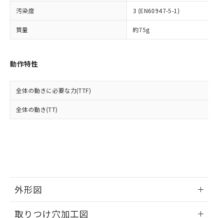
イソブチル) : 1000ppm、 BBP(フタル酸ブチルベンジ
△
一定数には満たないが在庫あり
いよう必要な手段を講じます。
ムロン制御機器販売店・当社販売員に
(DIBP) 1000ppm以下
ル) : 1000ppm、
汚染度
3 (EN60947-5-1)
当社は貴社製品を、核兵器、ミサイ
但し、RoHS指令で産業用監視および制御機器に対する
DEHP(フタル酸ビス(2-エチルヘキシル)) : 1000ppm
ご相談ください。
適用除外項目は除く。
ル、化学兵器、生物兵器またはその他
－
在庫なし(最新の在庫状況につ
オムロン制御機器販売店や当社販売拠
フタル酸エステル類の４物質については閾値を超える意
質量
約75g
武器並びにこれらの製造装置等に一切
いては、お客様のお取引先、ま
図的な使用がないことを確認しています。
点は「
販売ネットワーク
」をご確認
※2 環境保護使用期限
使用いたしません。
たはお客様担当のオムロン制御
ください。
当社は、貴社製品を第三者に販売する
機器販売店・当社販売員にご確
在庫状況および標準価格結果を当社の
※2 対応予定月
動作特性
「ｅ」：有害物質（10物質）のすべてが基
場合は、上記1、2および3の内容を当
認ください)
事前の承諾なく第三者に漏洩または開
準値以下であることを示します。
該第三者に通知します。また当社は、
示しないようお願いします。
部品在庫の切り替え状況などにより、予定
「10」：通常の使用状況下において有害物
販売先および販売に係わる関係者が違
マイパーツ機能（部品リスト作成サー
空
受注生産機種、また在庫状況の
全体の動きに必要な力(TTF)
月が前後することがあります。
質が外部に漏えいし、環境に深刻な影響を
法に輸出するおそれがある場合は、取
ビス）をご利用いただくには、I-Web
白
情報を公開していない機種
及ぼさない年数を意味します。
り引きをいたしません。
メンバーズにご登録されている必要が
全体の動き(TT)
「－」：未確認です。当社販売部門へお問
あります。
い合わせください。
お客様が当ウェブサイト上で当社にご
※3 非含有証明書ダウンロード
登録された部品リストについて、当社
および当社の共同利用者が、当社の製
下記の非含有証明書をダウンロードするこ
品・サービスに関するお客様との取
とができます。
合意する
キャンセル
引・商談に必要な範囲で利用すること
をご了承ください。
EU RoHS指令（10物質）の非含有証明書
外形図
※当社の共同利用者とは、
"個人情報
51物質の非含有証明書（当社基準）
の共同利用に関して"
の「1.共同利
情報更新：2026/05/21
※本証明書は発行日時点で非含有を証明す
用者の範囲」に記載されている法人を
取りつけ穴加工図
るもので、過去に遡って非含有を証明する