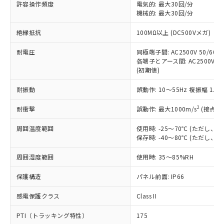
許容操作頻度
電気的: 最大30回/分
対応予定：EU RoHS指令（10物質）の非含
ご利用条件
機械的: 最大30回/分
有に対応した製品に切り替える予定のある
商品です。
絶縁抵抗
100MΩ以上 (DC500Vメガ)
対応予定なし：EU RoHS指令（10物質）の
以下の条件をお読みいただき、同意のうえ
非含有に非対応の商品で、対応品を出す予
耐電圧
同極端子間: AC2500V 50/60Hz
ご利用ください。
定はありません。
各端子とアース間: AC2500V 50/
調査・確認中：EU RoHS指令（10物質）の
(初期値)
本サービスは、当社制御機器事業取扱
※1 中国RoHS○×表
非含有の対応状況を調査中または確認中の
商品の当社在庫状況および標準価格
商品です。
耐振動
誤動作: 10～55Hz 複振幅 1.
(税抜)を提供させていただくもので
「○」：最大均質材料含有率が中国RoHSの
非該当品：ライセンス料など無形物で、有
す。
基準値以下であることを示します。
2
耐衝撃
誤動作: 最大1000m/s
(接点開
害物質有無と関係のない商品です。
当社制御機器事業取扱商品の中には、
「×」：最大均質材料含有率が中国RoHSの
仕入先様の事情により、非含有部品として
本サービスの対象外となる商品もある
周囲温度範囲
使用時: -25～70℃ (ただし
基準値を超えていることを示します。
いたものが、含有品と判明した場合などや
当社は、これら貴社製品のうち、外国
ことをご了承ください。
保存時: -40～80℃ (ただし
「－」：未確認です。当社販売部門へお問
むを得ず変更することがあります。
為替および外国貿易法に定める商品
在庫状況および標準価格照会結果は、
い合わせください。
（以下｢規制貨物等」という）を輸出
周囲湿度範囲
記載している更新日時点での社内デー
使用時: 35～85%RH
*EU RoHS指令（10物質）：
または国外への提供する場合は、日本
記
タに基づき作成されるものであり、閲
説明
鉛(Pb) 1000ppm以下、 水銀(Hg) 1000ppm以下、 カド
*中国RoHS10物質の基準値 (GB/T26572)：
国政府の輸出許可(または役務取引許
保護構造
パネル前面: IP66
号
覧された時点での実際の在庫および標
ミウム(Cd) 100ppm以下、
Pb(鉛) :1000ppm、 Hg(水銀) : 1000ppm、 Cd(カドミウ
可)を取得するなどの必要な手続きを
六価クロム(Cr(Ⅵ)) 1000ppm以下、ポリ臭化ビフェニル
ム) : 100ppm、
準価格とは異なる場合があることをご
類(PBB) 1000ppm以下、ポリ臭化ジフェニルエーテル類
Cr(Ⅵ)(六価クロム) : 1000ppm、 PBBs(ポリ臭化ビフェ
感電保護クラス
とります。
Class II
了承ください。
(PBDE) 1000ppm以下、フタル酸ビス(2-エチルヘキシ
○
一定数以上の在庫あり
ニル類) : 1000ppm、 PBDEs(ポリ臭化ジフェニルエーテ
当社は規制貨物を破棄する場合は、完
ル) (DEHP)(別名：DOP) 1000ppm以下、フタル酸ブチ
正式な納期状況および標準価格はお客
ル類) : 1000ppm、
PTI（トラッキング特性）
175
ルベンジル（BBP） 1000ppm以下、フタル酸ジブチル
全に破砕するなど、違法に輸出されな
DBP(フタル酸ジブチル) : 1000ppm、 DIBP(フタル酸ジ
様のお取引先、またはお客様担当のオ
（DBP） 1000ppm以下、フタル酸ジイソブチル