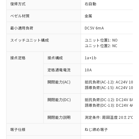
復帰方式
右自動
ベゼル材質
金属
最小適用負荷
DC5V 6mA
スイッチユニット構成
ユニット位置1: NO
ユニット位置2: NC
接点定格
接点構成
1a+1b
定格通電電流
10A
開閉能力(AC)
抵抗負荷(AC-12): AC24V 10A/A
誘導負荷(AC-15): AC24V 10A/AC
開閉能力(DC)
抵抗負荷(DC-12): DC24V 8A/DC
誘導負荷(DC-13): DC24V 4A/DC
※1 対応状況
開閉能力説明
測定条件: 周囲温度 20±2℃、
対応済み：EU RoHS指令（10物質）の
非含有に対応した製品が提供可能な商品で
端子仕様
ねじ締め端子
す。