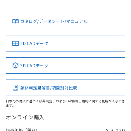
欄に対応日を記載しておりました。
貴社担当オムロン営業員または販売店にお問い合わせくださ
既に当社にて対応品への在庫切替を完了
対応状況
対応予定月
※1
※2
い。
ダウンロードデータをご利用いただく前に、以下を必ずお読
していることから、特段のことがない限
みください。
り、2022年1月12日より割愛しておりま
カタログ/データシート/マニュアル
対応済み
ソフトウェアの使用条件
す。
お問い合わせ
中国 RoHS
注意事項・凡例
2D CADデータ
中国 RoHS表
※1 ※2
3D CADデータ
Pb
Hg
Cd
Cr(VI)
該非判定見解書/項目別対比表
X
O
O
O
日本の外為法に基づく該非判定、およびEAR再輸出規制に関する見解が入手でき
ます。
"対応済み"や非含有の記載がされた商品であっても、流通
在庫等で未対応品が混在する可能性があります。
オンライン購入
非含有品が必要な際は、弊社営業部門もしくは販売店へお
問い合わせください。
¥ 3,020
販売価格（税込）