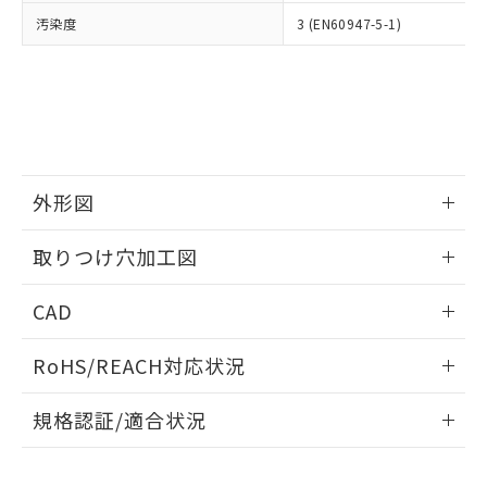
当社は、貴社製品を第三者に販売する
機器販売店・当社販売員にご確
在庫状況および標準価格結果を当社の
汚染度
3 (EN60947-5-1)
※2 対応予定月
「ｅ」：有害物質（10物質）のすべてが基
場合は、上記1、2および3の内容を当
認ください)
事前の承諾なく第三者に漏洩または開
準値以下であることを示します。
該第三者に通知します。また当社は、
示しないようお願いします。
部品在庫の切り替え状況などにより、予定
「10」：通常の使用状況下において有害物
販売先および販売に係わる関係者が違
マイパーツ機能（部品リスト作成サー
空
受注生産機種、また在庫状況の
月が前後することがあります。
質が外部に漏えいし、環境に深刻な影響を
法に輸出するおそれがある場合は、取
ビス）をご利用いただくには、I-Web
白
情報を公開していない機種
及ぼさない年数を意味します。
り引きをいたしません。
メンバーズにご登録されている必要が
「－」：未確認です。当社販売部門へお問
あります。
い合わせください。
お客様が当ウェブサイト上で当社にご
※3 非含有証明書ダウンロード
外形図
登録された部品リストについて、当社
および当社の共同利用者が、当社の製
下記の非含有証明書をダウンロードするこ
情報更新：2026/05/21
品・サービスに関するお客様との取
取りつけ穴加工図
とができます。
合意する
キャンセル
引・商談に必要な範囲で利用すること
をご了承ください。
情報更新：2026/05/21
EU RoHS指令（10物質）の非含有証明書
CAD
※当社の共同利用者とは、
"個人情報
51物質の非含有証明書（当社基準）
の共同利用に関して"
の「1.共同利
ログイン/会員登録いただくと、CADデータをダウンロー
※本証明書は発行日時点で非含有を証明す
用者の範囲」に記載されている法人を
RoHS/REACH対応状況
ドすることができます。
るもので、過去に遡って非含有を証明する
指します。
ものではありません。
情報更新：2026/7/29
規格認証/適合状況
また、RoHS指令のフタル酸エステル類４
物質の対応では、対応完了までの期間は出
ログイン/会員登録
EU RoHS
注意事項・凡例
A30NK-3MR-01CA-P202についての規格認証/適合状況につ
荷製品に未対応品が混在することから備考
いては、「カスタマーサポートセンタ お客様相談室」または