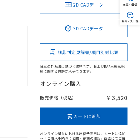
2D CADデータ
在庫・価格
無料テスト機
3D CADデータ
該非判定見解書/項目別対比表
日本の外為法に基づく該非判定、およびEAR再輸出規
制に関する見解が入手できます。
オンライン購入
¥ 3,520
販売価格（税込）
カートに追加
オンライン購入における出荷予定日は、カートに追加
～「ご購入手続き：価格・納期の確認」画面にてご確