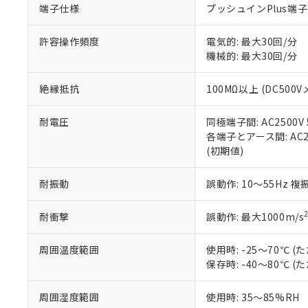
端子仕様
プッシュインPlus端
当社販売員に
※2 対応予定月
△
一定数に
当社は、貴社
オムロン制御
また当社は、
※2 環境保護使
在庫状況およ
部品在庫の切り替
たしません。
許容操作頻度
電気的: 最大30回/分
－
在庫なし
す。
機械的: 最大30回/分
「ｅ」：有害物質
機器販売
マイパーツ機
「10」：通常の
ている必要が
味します。
絶縁抵抗
100MΩ以上 (DC500V
空
受注生産
お客様が当ウ
※3 非含有証明
「－」：未確認で
白
が、当社の製
耐電圧
同極端子間: AC2500V 5
さい。
下記の非含有証明
各端子とアース間: AC250
※当社の共同
(初期値)
いる法人を指
EU RoHS指令（
51物質の非含有証
耐振動
誤動作: 10～55Hz 複
※本証明書は発行
また、RoHS指
混在することから
耐衝撃
誤動作: 最大1000m/s
既に当社にて対応
り割愛しておりま
周囲温度範囲
使用時: -25～70℃
保存時: -40～80℃
周囲湿度範囲
使用時: 35～85%RH