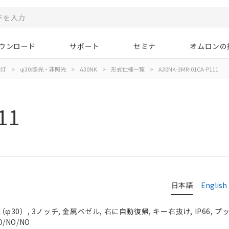
ウンロード
サポート
セミナ
オムロンの
示灯
>
φ30:照光・非照光
>
A30NK
>
形式仕様一覧
>
A30NK-3MR-01CA-P111
11
日本語
English
0）, 3ノッチ, 金属ベゼル, 右に自動復帰, キー右抜け, IP66, 
O/NO/NO