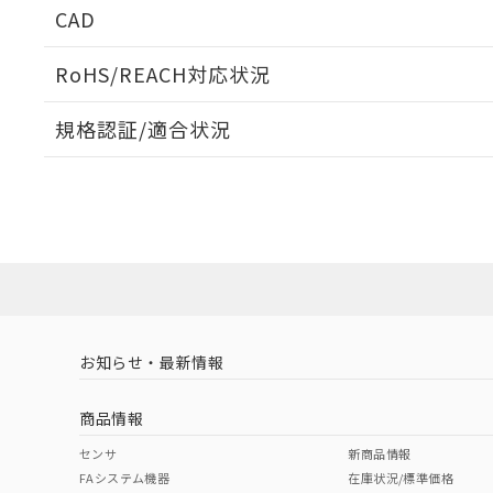
CAD
ログイン/会員登録いただくと、CADデータをダウンロ
RoHS/REACH対応状況
規格認証/適合状況
EU RoHS
注意事項・凡例
A30NK-3MR-01CA-P111についての規格認証/適合
員または販売店にお問い合わせください。
ダウンロードデータをご利用いただく前に、以下を必ずお読
対応状況
対応予定月
※1
※2
ソフトウェアの使用条件
対応済み
お知らせ・最新情報
中国 RoHS
注意事項・凡例
商品情報
中国 RoHS表
※1 ※2
センサ
新商品情報
FAシステム機器
在庫状況/標準価格