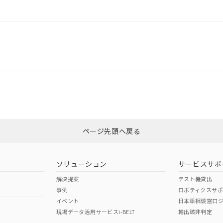
情報更新：2
ードすることができます。
情報更新：
ログイン/会員登録
状況については、「カスタマーサポートセンタ お客様相談室」または貴社担
みください。
非含有証明書
※3
ページ先頭へ戻る
ダウンロードはこちら
ソリューション
サービスサポ
解決提案
テスト機貸出
事例
ロボティクスサ
イベント
日本語相談窓口
現場データ活用サービスi-BELT
輸出該非判定