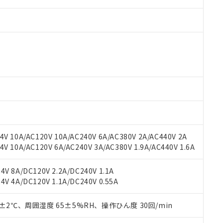
 RoHS指令（10物質）の非含有に対応した製品が提供可能な商品です
oHS指令（10物質）の非含有に対応した製品に切り替える予定のある
 RoHS指令（10物質）の非含有に非対応の商品で、対応品を出す予
 RoHS指令（10物質）の非含有の対応状況を調査中または確認中の
ンス料など無形物で、有害物質有無と関係のない商品です。
○×表
より、非含有部品としていたものが、含有品と判明した場合などやむ
V 10A/AC120V 10A/AC240V 6A/AC380V 2A/AC440V 2A
みいただき、同意のうえご利用ください。
材料含有率が中国RoHSの基準値以下であることを示します。
 10A/AC120V 6A/AC240V 3A/AC380V 1.9A/AC440V 1.6A
材料含有率が中国RoHSの基準値を超えていることを示します。
、当社制御機器事業取扱商品の当社在庫状況および標準価格(税抜)
ら貴社製品のうち、外国為替および外国貿易法に定める商品（以下｢
質）：
す。当社販売部門へお問い合わせください。
 水銀(Hg) 1000ppm以下、 カドミウム(Cd) 100ppm以下、
たは国外への提供する場合は、日本国政府の輸出許可(または役務取
V 8A/DC120V 2.2A/DC240V 1.1A
000ppm以下、ポリ臭化ビフェニル類(PBB) 1000ppm以下、ポリ臭化ジフェニルエーテル類(P
事業取扱商品の中には、本サービスの対象外となる商品もあること
手続きをとります。
V 4A/DC120V 1.1A/DC240V 0.55A
キシル) (DEHP)(別名：DOP) 1000ppm以下、フタル酸ブチルベンジル（BBP） 100
(GB/T26572)：
以下、フタル酸ジイソブチル (DIBP) 1000ppm以下
び標準価格照会結果は、記載している更新日時点での社内データに
物を破棄する場合は、完全に破砕するなど、違法に輸出されないよ
(水銀) : 1000ppm、 Cd(カドミウム) : 100ppm、
業用監視および制御機器に対する適用除外項目は除く。
覧された時点での実際の在庫および標準価格とは異なる場合がある
1000ppm、 PBBs(ポリ臭化ビフェニル類) : 1000ppm、 PBDEs(ポリ臭化ジフェニルエーテル類
物質については閾値を超える意図的な使用がないことを確認しています。
0±2℃、周囲湿度 65±5%RH、操作ひん度 30回/min
上の在庫あり
 1000ppm、 DIBP(フタル酸ジイソブチル) : 1000ppm、 BBP(フタル酸ブチルベンジル) :
品を、核兵器、ミサイル、化学兵器、生物兵器またはその他武器並
チルヘキシル)) : 1000ppm
況および標準価格はお客様のお取引先、またはお客様担当のオムロ
用いたしません。