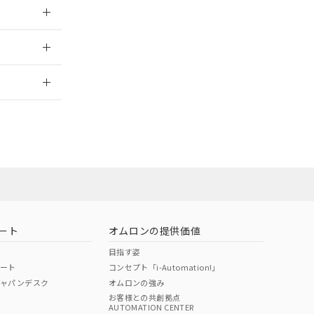
026/05/21
2026/7/29
当オムロン営業
お問い合わせ
ート
オムロンの提供価値
目指す姿
ポート
コンセプト「i-Automation!」
ジャパンデスク
オムロンの強み
お客様との共創拠点
AUTOMATION CENTER