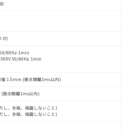
子台
ご相談ください。
は満たないが在庫あり
製品を第三者に販売する場合は、上記1、2および3の内容を当該第
機器販売店や当社販売拠点は「
販売ネットワーク
」をご確認くだ
販売先および販売に係わる関係者が違法に輸出するおそれがある場
用期限
び標準価格結果を当社の事前の承諾なく第三者に漏洩または開示し
え状況などにより、予定月が前後することがあります。
(最新の在庫状況については、お客様のお取引先、またはお客様担当
（10物質）のすべてが基準値以下であることを示します。
店・当社販売員にご確認ください)
能（部品リスト作成サービス）をご利用いただくには、I-Webメン
使用状況下において有害物質が外部に漏えいし、環境に深刻な影響を
あります。
メガ)
機種、また在庫状況の情報を公開していない機種
ェブサイト上で当社にご登録された部品リストについて、当社およ
書ダウンロード
す。当社販売部門へお問い合わせください。
品・サービスに関するお客様との取引・商談に必要な範囲で利用す
合意する
キャンセル
0/60Hz 1min
書をダウンロードすることができます。
0V 50/60Hz 1min
利用者とは、
"個人情報の共同利用に関して"
の「1.共同利用者の
します。
10物質）の非含有証明書
明書（当社基準）
振幅 1.5mm (接点開離1ms以内)
日時点で非含有を証明するもので、過去に遡って非含有を証明するも
令のフタル酸エステル類４物質の対応では、対応完了までの期間は出
備考欄に対応日を記載しておりました。
2
(接点開離1ms以内)
品への在庫切替を完了していることから、特段のことがない限り、20
す。
 (ただし、氷結、結露しないこと)
 (ただし、氷結、結露しないこと)