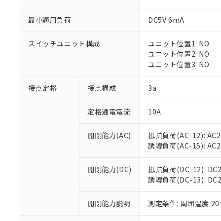
最小適用負荷
DC5V 6mA
スイッチユニット構成
ユニット位置1: NO
※1 対応状況
ユニット位置2: NO
ユニット位置3: NO
対応済み：EU
対応予定：EU R
接点定格
接点構成
3a
対応予定なし：EU
調査・確認中：EU
ご利用条件
定格通電電流
10A
非該当品：ライセ
※1 中国RoHS
仕入先様の事情に
開閉能力(AC)
抵抗負荷(AC-12): AC24
があります。
以下の条件をお読
「○」：最大均質
誘導負荷(AC-15): AC24V
「×」：最大均質
本サービスは
当社は、これ
*EU RoHS指令（10物
「－」：未確認で
鉛(Pb) 1000ppm以下、
くものです。
う）を輸出ま
開閉能力(DC)
抵抗負荷(DC-12): DC24
記
説明
六価クロム(Cr(Ⅵ)) 1
当社制御機器
などの必要な
誘導負荷(DC-13): DC24
フタル酸ビス(2-エチルヘ
号
*中国RoHS10物質の基準値 
ル（DBP） 1000ppm
在庫状況およ
当社は規制貨
Pb(鉛) :1000ppm、 Hg
但し、RoHS指令で産
のであり、閲
ます。
Cr(Ⅵ)(六価クロム) : 
フタル酸エステル類の４
開閉能力説明
測定条件: 周囲温度 2
○
一定数以
DBP(フタル酸ジブチル) :
い。
当社は貴社製
DEHP(フタル酸ビス(2-エ
正式な納期状
置等に一切使