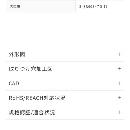
当社は、貴社製品を第三者に販売する
機器販売店・当社販売員にご確
在庫状況および標準価格結果を当社の
汚染度
3 (EN60947-5-1)
※2 対応予定月
「ｅ」：有害物質（10物質）のすべてが基
場合は、上記1、2および3の内容を当
認ください)
事前の承諾なく第三者に漏洩または開
準値以下であることを示します。
該第三者に通知します。また当社は、
示しないようお願いします。
部品在庫の切り替え状況などにより、予定
「10」：通常の使用状況下において有害物
販売先および販売に係わる関係者が違
マイパーツ機能（部品リスト作成サー
空
受注生産機種、また在庫状況の
月が前後することがあります。
質が外部に漏えいし、環境に深刻な影響を
法に輸出するおそれがある場合は、取
ビス）をご利用いただくには、I-Web
白
情報を公開していない機種
及ぼさない年数を意味します。
り引きをいたしません。
メンバーズにご登録されている必要が
「－」：未確認です。当社販売部門へお問
あります。
い合わせください。
お客様が当ウェブサイト上で当社にご
※3 非含有証明書ダウンロード
外形図
登録された部品リストについて、当社
および当社の共同利用者が、当社の製
下記の非含有証明書をダウンロードするこ
情報更新：2026/05/21
品・サービスに関するお客様との取
取りつけ穴加工図
とができます。
合意する
キャンセル
引・商談に必要な範囲で利用すること
をご了承ください。
情報更新：2026/05/21
EU RoHS指令（10物質）の非含有証明書
CAD
※当社の共同利用者とは、
"個人情報
51物質の非含有証明書（当社基準）
の共同利用に関して"
の「1.共同利
ログイン/会員登録いただくと、CADデータをダウンロー
※本証明書は発行日時点で非含有を証明す
用者の範囲」に記載されている法人を
RoHS/REACH対応状況
ドすることができます。
るもので、過去に遡って非含有を証明する
指します。
ものではありません。
情報更新：2026/7/29
規格認証/適合状況
また、RoHS指令のフタル酸エステル類４
物質の対応では、対応完了までの期間は出
ログイン/会員登録
EU RoHS
注意事項・凡例
A30NK-3MR-01CA-P022についての規格認証/適合状況につ
荷製品に未対応品が混在することから備考
いては、「カスタマーサポートセンタ お客様相談室」または