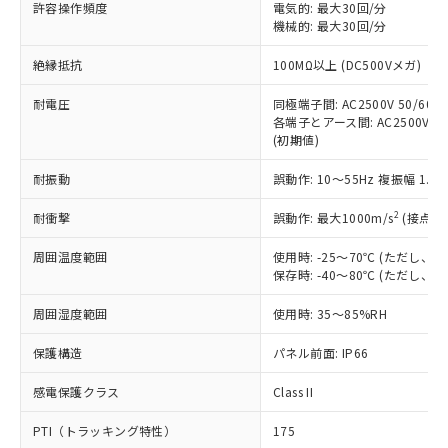
ご利用ください。
許容操作頻度
電気的: 最大30回/分
定はありません。
機械的: 最大30回/分
調査・確認中：EU RoHS指令（10物質）の
本サービスは、当社制御機器事業取扱
※1 中国RoHS○×表
非含有の対応状況を調査中または確認中の
絶縁抵抗
100MΩ以上 (DC500Vメガ)
商品の当社在庫状況および標準価格
商品です。
(税抜)を提供させていただくもので
「○」：最大均質材料含有率が中国RoHSの
非該当品：ライセンス料など無形物で、有
耐電圧
同極端子間: AC2500V 50/60Hz
す。
基準値以下であることを示します。
害物質有無と関係のない商品です。
各端子とアース間: AC2500V 50/
当社制御機器事業取扱商品の中には、
「×」：最大均質材料含有率が中国RoHSの
仕入先様の事情により、非含有部品として
(初期値)
本サービスの対象外となる商品もある
基準値を超えていることを示します。
いたものが、含有品と判明した場合などや
当社は、これら貴社製品のうち、外国
ことをご了承ください。
「－」：未確認です。当社販売部門へお問
耐振動
誤動作: 10～55Hz 複振幅 1.
むを得ず変更することがあります。
為替および外国貿易法に定める商品
在庫状況および標準価格照会結果は、
い合わせください。
（以下｢規制貨物等」という）を輸出
記載している更新日時点での社内デー
2
耐衝撃
誤動作: 最大1000m/s
(接点開
*EU RoHS指令（10物質）：
または国外への提供する場合は、日本
記
タに基づき作成されるものであり、閲
説明
鉛(Pb) 1000ppm以下、 水銀(Hg) 1000ppm以下、 カド
*中国RoHS10物質の基準値 (GB/T26572)：
国政府の輸出許可(または役務取引許
号
覧された時点での実際の在庫および標
ミウム(Cd) 100ppm以下、
周囲温度範囲
使用時: -25～70℃ (ただし
Pb(鉛) :1000ppm、 Hg(水銀) : 1000ppm、 Cd(カドミウ
可)を取得するなどの必要な手続きを
六価クロム(Cr(Ⅵ)) 1000ppm以下、ポリ臭化ビフェニル
ム) : 100ppm、
保存時: -40～80℃ (ただし
準価格とは異なる場合があることをご
類(PBB) 1000ppm以下、ポリ臭化ジフェニルエーテル類
Cr(Ⅵ)(六価クロム) : 1000ppm、 PBBs(ポリ臭化ビフェ
とります。
了承ください。
(PBDE) 1000ppm以下、フタル酸ビス(2-エチルヘキシ
○
一定数以上の在庫あり
ニル類) : 1000ppm、 PBDEs(ポリ臭化ジフェニルエーテ
当社は規制貨物を破棄する場合は、完
周囲湿度範囲
使用時: 35～85%RH
ル) (DEHP)(別名：DOP) 1000ppm以下、フタル酸ブチ
正式な納期状況および標準価格はお客
ル類) : 1000ppm、
ルベンジル（BBP） 1000ppm以下、フタル酸ジブチル
全に破砕するなど、違法に輸出されな
DBP(フタル酸ジブチル) : 1000ppm、 DIBP(フタル酸ジ
様のお取引先、またはお客様担当のオ
（DBP） 1000ppm以下、フタル酸ジイソブチル
イソブチル) : 1000ppm、 BBP(フタル酸ブチルベンジ
△
一定数には満たないが在庫あり
保護構造
パネル前面: IP66
いよう必要な手段を講じます。
ムロン制御機器販売店・当社販売員に
(DIBP) 1000ppm以下
ル) : 1000ppm、
当社は貴社製品を、核兵器、ミサイ
但し、RoHS指令で産業用監視および制御機器に対する
DEHP(フタル酸ビス(2-エチルヘキシル)) : 1000ppm
ご相談ください。
適用除外項目は除く。
感電保護クラス
Class II
ル、化学兵器、生物兵器またはその他
－
在庫なし(最新の在庫状況につ
オムロン制御機器販売店や当社販売拠
フタル酸エステル類の４物質については閾値を超える意
武器並びにこれらの製造装置等に一切
いては、お客様のお取引先、ま
図的な使用がないことを確認しています。
点は「
販売ネットワーク
」をご確認
PTI（トラッキング特性）
175
※2 環境保護使用期限
使用いたしません。
たはお客様担当のオムロン制御
ください。