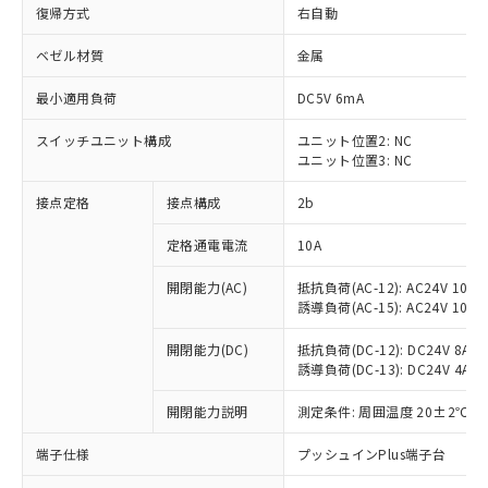
復帰方式
右自動
ベゼル材質
金属
最小適用負荷
DC5V 6mA
スイッチユニット構成
ユニット位置2: NC
ユニット位置3: NC
接点定格
接点構成
2b
定格通電電流
10A
※1 対応状況
開閉能力(AC)
抵抗負荷(AC-12): AC24V 10A/A
誘導負荷(AC-15): AC24V 10A/AC
対応済み：EU RoHS指令（10物質）の
非含有に対応した製品が提供可能な商品で
開閉能力(DC)
抵抗負荷(DC-12): DC24V 8A/DC
す。
誘導負荷(DC-13): DC24V 4A/DC
対応予定：EU RoHS指令（10物質）の非含
ご利用条件
有に対応した製品に切り替える予定のある
開閉能力説明
測定条件: 周囲温度 20±2℃、
商品です。
端子仕様
プッシュインPlus端子台
対応予定なし：EU RoHS指令（10物質）の
以下の条件をお読みいただき、同意のうえ
非含有に非対応の商品で、対応品を出す予