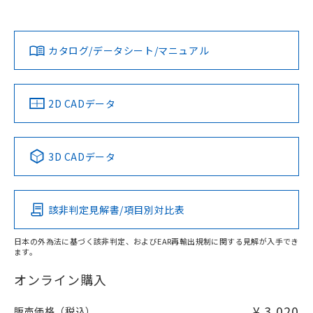
欄に対応日を記載しておりました。
貴社担当オムロン営業員または販売店にお問い合わせくださ
既に当社にて対応品への在庫切替を完了
対応状況
対応予定月
※1
※2
い。
ダウンロードデータをご利用いただく前に、以下を必ずお読
していることから、特段のことがない限
みください。
り、2022年1月12日より割愛しておりま
カタログ/データシート/マニュアル
対応済み
ソフトウェアの使用条件
す。
お問い合わせ
中国 RoHS
注意事項・凡例
2D CADデータ
中国 RoHS表
※1 ※2
3D CADデータ
Pb
Hg
Cd
Cr(VI)
該非判定見解書/項目別対比表
X
O
O
O
日本の外為法に基づく該非判定、およびEAR再輸出規制に関する見解が入手でき
ます。
"対応済み"や非含有の記載がされた商品であっても、流通
在庫等で未対応品が混在する可能性があります。
オンライン購入
非含有品が必要な際は、弊社営業部門もしくは販売店へお
問い合わせください。
¥ 3,020
販売価格（税込）