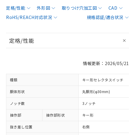
定格/性能
外形図
取りつけ穴加工図
CAD
RoHS/REACH対応状況
規格認証/適合状況
定格/性能
情報更新：2026/05/21
種類
キー形セレクタスイッチ
胴体形状
丸胴形(φ30mm)
ノッチ数
3ノッチ
操作部
操作部形状
キー形
抜き差し位置
右側