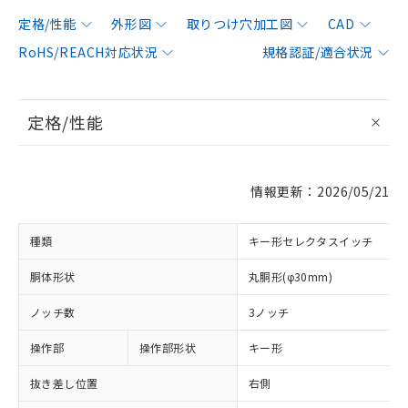
定格/性能
外形図
取りつけ穴加工図
CAD
RoHS/REACH対応状況
規格認証/適合状況
定格/性能
情報更新：2026/05/21
種類
キー形セレクタスイッチ
胴体形状
丸胴形(φ30mm)
ノッチ数
3ノッチ
操作部
操作部形状
キー形
抜き差し位置
右側