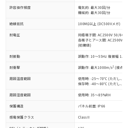
非含有に非対応の商品で、対応品を出す予
ご利用ください。
定はありません。
許容操作頻度
電気的: 最大30回/分
調査・確認中：EU RoHS指令（10物質）の
機械的: 最大30回/分
本サービスは、当社制御機器事業取扱
※1 中国RoHS○×表
非含有の対応状況を調査中または確認中の
商品の当社在庫状況および標準価格
絶縁抵抗
100MΩ以上 (DC500Vメガ)
商品です。
(税抜)を提供させていただくもので
「○」：最大均質材料含有率が中国RoHSの
非該当品：ライセンス料など無形物で、有
す。
耐電圧
同極端子間: AC2500V 50/60Hz
基準値以下であることを示します。
害物質有無と関係のない商品です。
当社制御機器事業取扱商品の中には、
各端子とアース間: AC2500V 50/
「×」：最大均質材料含有率が中国RoHSの
仕入先様の事情により、非含有部品として
(初期値)
本サービスの対象外となる商品もある
基準値を超えていることを示します。
いたものが、含有品と判明した場合などや
当社は、これら貴社製品のうち、外国
ことをご了承ください。
「－」：未確認です。当社販売部門へお問
むを得ず変更することがあります。
為替および外国貿易法に定める商品
耐振動
誤動作: 10～55Hz 複振幅 1.
在庫状況および標準価格照会結果は、
い合わせください。
（以下｢規制貨物等」という）を輸出
記載している更新日時点での社内デー
*EU RoHS指令（10物質）：
2
耐衝撃
誤動作: 最大1000m/s
(接点開
または国外への提供する場合は、日本
記
タに基づき作成されるものであり、閲
説明
鉛(Pb) 1000ppm以下、 水銀(Hg) 1000ppm以下、 カド
*中国RoHS10物質の基準値 (GB/T26572)：
国政府の輸出許可(または役務取引許
号
覧された時点での実際の在庫および標
ミウム(Cd) 100ppm以下、
Pb(鉛) :1000ppm、 Hg(水銀) : 1000ppm、 Cd(カドミウ
周囲温度範囲
使用時: -25～70℃ (ただし
可)を取得するなどの必要な手続きを
六価クロム(Cr(Ⅵ)) 1000ppm以下、ポリ臭化ビフェニル
ム) : 100ppm、
準価格とは異なる場合があることをご
保存時: -40～80℃ (ただし
類(PBB) 1000ppm以下、ポリ臭化ジフェニルエーテル類
Cr(Ⅵ)(六価クロム) : 1000ppm、 PBBs(ポリ臭化ビフェ
とります。
了承ください。
(PBDE) 1000ppm以下、フタル酸ビス(2-エチルヘキシ
○
一定数以上の在庫あり
ニル類) : 1000ppm、 PBDEs(ポリ臭化ジフェニルエーテ
当社は規制貨物を破棄する場合は、完
ル) (DEHP)(別名：DOP) 1000ppm以下、フタル酸ブチ
正式な納期状況および標準価格はお客
ル類) : 1000ppm、
周囲湿度範囲
使用時: 35～85%RH
ルベンジル（BBP） 1000ppm以下、フタル酸ジブチル
全に破砕するなど、違法に輸出されな
DBP(フタル酸ジブチル) : 1000ppm、 DIBP(フタル酸ジ
様のお取引先、またはお客様担当のオ
（DBP） 1000ppm以下、フタル酸ジイソブチル
イソブチル) : 1000ppm、 BBP(フタル酸ブチルベンジ
△
一定数には満たないが在庫あり
いよう必要な手段を講じます。
ムロン制御機器販売店・当社販売員に
(DIBP) 1000ppm以下
保護構造
パネル前面: IP66
ル) : 1000ppm、
当社は貴社製品を、核兵器、ミサイ
但し、RoHS指令で産業用監視および制御機器に対する
DEHP(フタル酸ビス(2-エチルヘキシル)) : 1000ppm
ご相談ください。
適用除外項目は除く。
ル、化学兵器、生物兵器またはその他
－
在庫なし(最新の在庫状況につ
感電保護クラス
Class II
オムロン制御機器販売店や当社販売拠
フタル酸エステル類の４物質については閾値を超える意
武器並びにこれらの製造装置等に一切
いては、お客様のお取引先、ま
図的な使用がないことを確認しています。
点は「
販売ネットワーク
」をご確認
※2 環境保護使用期限
使用いたしません。