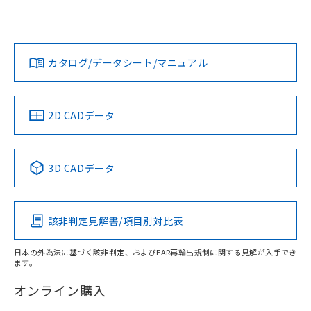
欄に対応日を記載しておりました。
いては、「カスタマーサポートセンタ お客様相談室」または
既に当社にて対応品への在庫切替を完了
貴社担当オムロン営業員または販売店にお問い合わせくださ
対応状況
対応予定月
※1
※2
していることから、特段のことがない限
い。
ダウンロードデータをご利用いただく前に、以下を必ずお読
り、2022年1月12日より割愛しておりま
みください。
カタログ/データシート/マニュアル
対応済み
す。
ソフトウェアの使用条件
お問い合わせ
中国 RoHS
注意事項・凡例
2D CADデータ
中国 RoHS表
※1 ※2
3D CADデータ
Pb
Hg
Cd
Cr(VI)
該非判定見解書/項目別対比表
X
O
O
O
日本の外為法に基づく該非判定、およびEAR再輸出規制に関する見解が入手でき
ます。
"対応済み"や非含有の記載がされた商品であっても、流通
在庫等で未対応品が混在する可能性があります。
オンライン購入
非含有品が必要な際は、弊社営業部門もしくは販売店へお