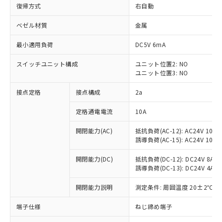
復帰方式
右自動
ベゼル材質
金属
最小適用負荷
DC5V 6mA
スイッチユニット構成
ユニット位置2: NO
ユニット位置3: NO
接点定格
接点構成
2a
定格通電電流
10A
※1 対応状況
開閉能力(AC)
抵抗負荷(AC-12): AC24V 10A/A
誘導負荷(AC-15): AC24V 10A/AC
対応済み：EU RoHS指令（10物質）の
非含有に対応した製品が提供可能な商品で
開閉能力(DC)
抵抗負荷(DC-12): DC24V 8A/DC
す。
誘導負荷(DC-13): DC24V 4A/DC
対応予定：EU RoHS指令（10物質）の非含
ご利用条件
有に対応した製品に切り替える予定のある
開閉能力説明
測定条件: 周囲温度 20±2℃、
商品です。
端子仕様
ねじ締め端子
対応予定なし：EU RoHS指令（10物質）の
以下の条件をお読みいただき、同意のうえ
非含有に非対応の商品で、対応品を出す予