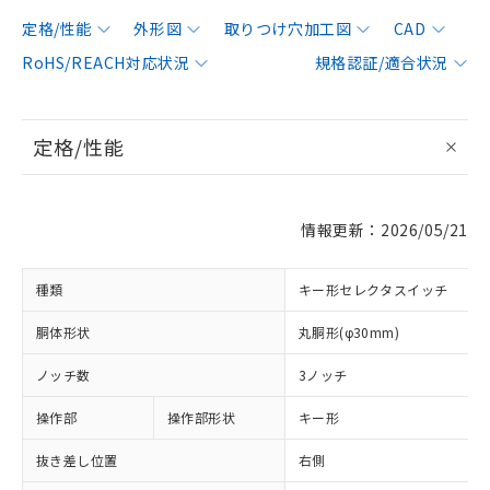
定格/性能
外形図
取りつけ穴加工図
CAD
RoHS/REACH対応状況
規格認証/適合状況
定格/性能
情報更新：2026/05/21
種類
キー形セレクタスイッチ
胴体形状
丸胴形(φ30mm)
ノッチ数
3ノッチ
操作部
操作部形状
キー形
抜き差し位置
右側