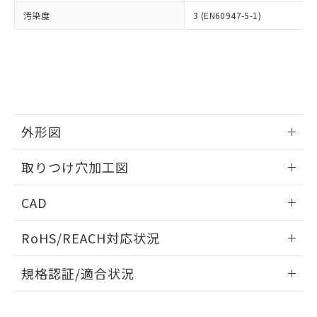
当社は、貴社製品を第三者に販売する
機器販売店・当社販売員にご確
在庫状況および標準価格結果を当社の
汚染度
3 (EN60947-5-1)
※2 対応予定月
「ｅ」：有害物質（10物質）のすべてが基
場合は、上記1、2および3の内容を当
認ください)
事前の承諾なく第三者に漏洩または開
準値以下であることを示します。
該第三者に通知します。また当社は、
示しないようお願いします。
部品在庫の切り替え状況などにより、予定
「10」：通常の使用状況下において有害物
販売先および販売に係わる関係者が違
マイパーツ機能（部品リスト作成サー
空
受注生産機種、また在庫状況の
月が前後することがあります。
質が外部に漏えいし、環境に深刻な影響を
法に輸出するおそれがある場合は、取
ビス）をご利用いただくには、I-Web
白
情報を公開していない機種
及ぼさない年数を意味します。
り引きをいたしません。
メンバーズにご登録されている必要が
「－」：未確認です。当社販売部門へお問
あります。
い合わせください。
お客様が当ウェブサイト上で当社にご
※3 非含有証明書ダウンロード
外形図
登録された部品リストについて、当社
および当社の共同利用者が、当社の製
下記の非含有証明書をダウンロードするこ
情報更新：2026/05/21
品・サービスに関するお客様との取
取りつけ穴加工図
とができます。
合意する
キャンセル
引・商談に必要な範囲で利用すること
をご了承ください。
情報更新：2026/05/21
EU RoHS指令（10物質）の非含有証明書
CAD
※当社の共同利用者とは、
"個人情報
51物質の非含有証明書（当社基準）
の共同利用に関して"
の「1.共同利
ログイン/会員登録いただくと、CADデータをダウンロー
※本証明書は発行日時点で非含有を証明す
用者の範囲」に記載されている法人を
RoHS/REACH対応状況
ドすることができます。
るもので、過去に遡って非含有を証明する
指します。
ものではありません。
情報更新：2026/7/29
規格認証/適合状況
また、RoHS指令のフタル酸エステル類４
物質の対応では、対応完了までの期間は出
ログイン/会員登録
EU RoHS
注意事項・凡例
A30NK-3MR-01CA-G011についての規格認証/適合状況につ
荷製品に未対応品が混在することから備考
いては、「カスタマーサポートセンタ お客様相談室」または