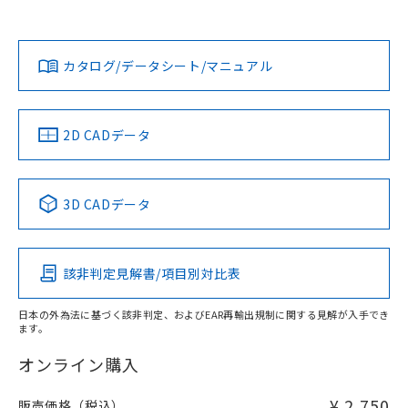
欄に対応日を記載しておりました。
貴社担当オムロン営業員または販売店にお問い合わせくださ
既に当社にて対応品への在庫切替を完了
対応状況
対応予定月
※1
※2
い。
ダウンロードデータをご利用いただく前に、以下を必ずお読
していることから、特段のことがない限
みください。
り、2022年1月12日より割愛しておりま
カタログ/データシート/マニュアル
対応済み
ソフトウェアの使用条件
す。
お問い合わせ
中国 RoHS
注意事項・凡例
2D CADデータ
中国 RoHS表
※1 ※2
3D CADデータ
Pb
Hg
Cd
Cr(VI)
該非判定見解書/項目別対比表
X
O
O
O
日本の外為法に基づく該非判定、およびEAR再輸出規制に関する見解が入手でき
ます。
"対応済み"や非含有の記載がされた商品であっても、流通
在庫等で未対応品が混在する可能性があります。
オンライン購入
非含有品が必要な際は、弊社営業部門もしくは販売店へお
問い合わせください。
¥ 2,750
販売価格（税込）