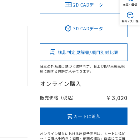
2D CADデータ
在庫・価格
無料テスト機
3D CADデータ
該非判定見解書/項目別対比表
日本の外為法に基づく該非判定、およびEAR再輸出規
制に関する見解が入手できます。
オンライン購入
¥ 3,020
販売価格（税込）
カートに追加
オンライン購入における出荷予定日は、カートに追加
～「ご購入手続き：価格・納期の確認」画面にてご確