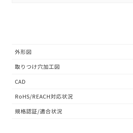
外形図
取りつけ穴加工図
CAD
ログイン/会員登録いただくと、CADデータをダウンロ
RoHS/REACH対応状況
規格認証/適合状況
EU RoHS
注意事項・凡例
A30NK-3MM-01GA-P120についての規格認証/適合
員または販売店にお問い合わせください。