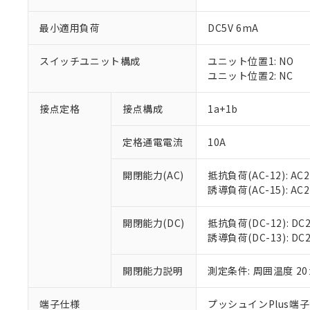
最小適用負荷
DC5V 6mA
スイッチユニット構成
ユニット位置1: NO
ユニット位置2: NC
接点定格
接点構成
1a+1b
定格通電電流
10A
※1 対応状況
開閉能力(AC)
抵抗負荷(AC-12): AC24
誘導負荷(AC-15): AC24V
対応済み：EU
対応予定：EU R
対応予定なし：EU
開閉能力(DC)
抵抗負荷(DC-12): DC24
調査・確認中：EU
誘導負荷(DC-13): DC24
ご利用条件
非該当品：ライセ
※1 中国RoHS
仕入先様の事情に
開閉能力説明
測定条件: 周囲温度 2
があります。
以下の条件をお読
「○」：最大均質
「×」：最大均質
端子仕様
プッシュインPlus端
本サービスは
当社は、これ
*EU RoHS指令（10物