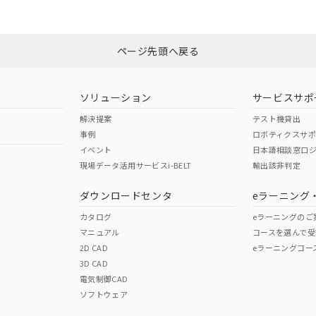
みください。
非含有証明書
※3
ページ先頭へ戻る
ダウンロードはこちら
ソリューション
サービスサポ
解決提案
テスト機貸出
事例
ロボティクスサ
イベント
日本語相談窓口
現場データ活用サービスi-BELT
輸出該非判定
I)
PBBs
PBDEs
DBP
ダウンロードセンタ
eラーニング
カタログ
eラーニングのご
マニュアル
コースを選んで受
O
O
O
2D CAD
eラーニングコー
3D CAD
電気制御CAD
在庫等で未対応品が混在する可能性があります。
ソフトウェア
問い合わせください。