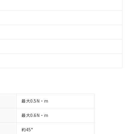
品への在庫切替を完了していることから、特段のことがない限り、20
す。
最大0.5N・m
最大0.6N・m
約45°