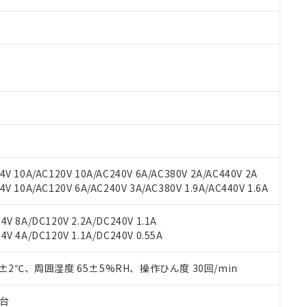
V 10A/AC120V 10A/AC240V 6A/AC380V 2A/AC440V 2A
 10A/AC120V 6A/AC240V 3A/AC380V 1.9A/AC440V 1.6A
 RoHS指令（10物質）の非含有に対応した製品が提供可能な商品です
oHS指令（10物質）の非含有に対応した製品に切り替える予定のある
 RoHS指令（10物質）の非含有に非対応の商品で、対応品を出す予
V 8A/DC120V 2.2A/DC240V 1.1A
 RoHS指令（10物質）の非含有の対応状況を調査中または確認中の
V 4A/DC120V 1.1A/DC240V 0.55A
ンス料など無形物で、有害物質有無と関係のない商品です。
○×表
より、非含有部品としていたものが、含有品と判明した場合などやむ
0±2℃、周囲湿度 65±5%RH、操作ひん度 30回/min
みいただき、同意のうえご利用ください。
材料含有率が中国RoHSの基準値以下であることを示します。
材料含有率が中国RoHSの基準値を超えていることを示します。
子台
、当社制御機器事業取扱商品の当社在庫状況および標準価格(税抜)
ら貴社製品のうち、外国為替および外国貿易法に定める商品（以下｢
質）：