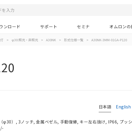
ウンロード
サポート
セミナ
オムロンの
示灯
>
φ30:照光・非照光
>
A30NK
>
形式仕様一覧
>
A30NK-3MM-01GA-P120
120
日本語
English
0）, 3ノッチ, 金属ベゼル, 手動復帰, キー左右抜け, IP66, プッシ
/-