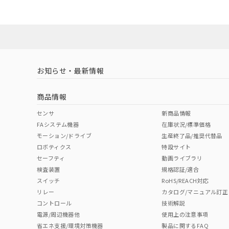
ダウンロードデータをご利用いただく前に、以下を必ずお読
対応状況
対応予定月
※1
※2
ソフトウェアの使用条件
対応済み
お知らせ・最新情報
中国 RoHS
注意事項・凡例
商品情報
中国 RoHS表
※1 ※2
センサ
新商品情報
FAシステム機器
在庫状況/標準価格
Pb
Hg
Cd
Cr(V
モーション/ドライブ
生産終了品/推奨代替品
ロボティクス
特設サイト
セーフティ
動画ライブラリ
検査装置
規格認証/適合
X
O
O
O
スイッチ
RoHS/REACH対応
リレー
カタログ/マニュアル訂正
コントロール
技術解説
"対応済み"や非含有の記載がされた商品であっても、流通
電源/周辺機器他
使用上の注意事項
非含有品が必要な際は、弊社営業部門もしくは販売店へお
省エネ支援/環境対策機器
製品に関するFAQ