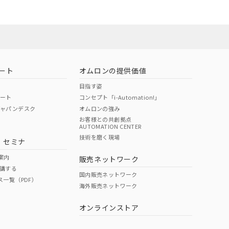
お問い合わせ
ート
オムロンの提供価値
目指す姿
ポート
コンセプト「i-Automation!」
ジャパンデスク
オムロンの強み
お客様との共創拠点
AUTOMATION CENTER
DIBP
BBP
DEHP
環境保護
技術を磨く現場
・セミナ
使用期限
案内
販売ネットワーク
講する
O
O
O
10
国内販売ネットワーク
ス一覧（PDF）
海外販売ネットワーク
オンラインストア