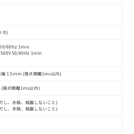
す。当社販売部門へお問い合わせください。
 水銀(Hg) 1000ppm以下、 カドミウム(Cd) 100ppm以下、
たは国外への提供する場合は、日本国政府の輸出許可(または役務取
000ppm以下、ポリ臭化ビフェニル類(PBB) 1000ppm以下、ポリ臭化ジフェニルエーテル類(P
事業取扱商品の中には、本サービスの対象外となる商品もあること
手続きをとります。
キシル) (DEHP)(別名：DOP) 1000ppm以下、フタル酸ブチルベンジル（BBP） 100
(GB/T26572)：
以下、フタル酸ジイソブチル (DIBP) 1000ppm以下
び標準価格照会結果は、記載している更新日時点での社内データに
物を破棄する場合は、完全に破砕するなど、違法に輸出されないよ
(水銀) : 1000ppm、 Cd(カドミウム) : 100ppm、
業用監視および制御機器に対する適用除外項目は除く。
覧された時点での実際の在庫および標準価格とは異なる場合がある
1000ppm、 PBBs(ポリ臭化ビフェニル類) : 1000ppm、 PBDEs(ポリ臭化ジフェニルエーテル類
物質については閾値を超える意図的な使用がないことを確認しています。
上の在庫あり
 1000ppm、 DIBP(フタル酸ジイソブチル) : 1000ppm、 BBP(フタル酸ブチルベンジル) :
品を、核兵器、ミサイル、化学兵器、生物兵器またはその他武器並
メガ)
チルヘキシル)) : 1000ppm
況および標準価格はお客様のお取引先、またはお客様担当のオムロ
用いたしません。
ご相談ください。
は満たないが在庫あり
製品を第三者に販売する場合は、上記1、2および3の内容を当該第
0/60Hz 1min
機器販売店や当社販売拠点は「
販売ネットワーク
」をご確認くだ
販売先および販売に係わる関係者が違法に輸出するおそれがある場
用期限
0V 50/60Hz 1min
び標準価格結果を当社の事前の承諾なく第三者に漏洩または開示し
え状況などにより、予定月が前後することがあります。
(最新の在庫状況については、お客様のお取引先、またはお客様担当
（10物質）のすべてが基準値以下であることを示します。
店・当社販売員にご確認ください)
能（部品リスト作成サービス）をご利用いただくには、I-Webメン
使用状況下において有害物質が外部に漏えいし、環境に深刻な影響を
振幅 1.5mm (接点開離1ms以内)
あります。
機種、また在庫状況の情報を公開していない機種
ェブサイト上で当社にご登録された部品リストについて、当社およ
書ダウンロード
す。当社販売部門へお問い合わせください。
品・サービスに関するお客様との取引・商談に必要な範囲で利用す
2
(接点開離1ms以内)
合意する
キャンセル
書をダウンロードすることができます。
利用者とは、
"個人情報の共同利用に関して"
の「1.共同利用者の
 (ただし、氷結、結露しないこと)
します。
10物質）の非含有証明書
 (ただし、氷結、結露しないこと)
明書（当社基準）
日時点で非含有を証明するもので、過去に遡って非含有を証明するも
令のフタル酸エステル類４物質の対応では、対応完了までの期間は出
備考欄に対応日を記載しておりました。