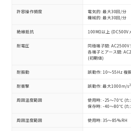
「－」：未確認で
鉛(Pb) 1000ppm以下、
くものです。
う）を輸出ま
記
説明
六価クロム(Cr(Ⅵ)) 1
許容操作頻度
電気的: 最大30回/分
当社制御機器
などの必要な
フタル酸ビス(2-エチルヘ
号
*中国RoHS10物質の基準値 
ル（DBP） 1000ppm
機械的: 最大30回/分
在庫状況およ
当社は規制貨
Pb(鉛) :1000ppm、 Hg
但し、RoHS指令で産
のであり、閲
ます。
Cr(Ⅵ)(六価クロム) : 
フタル酸エステル類の４
○
一定数以
DBP(フタル酸ジブチル) :
い。
当社は貴社製
絶縁抵抗
100MΩ以上 (DC500V
DEHP(フタル酸ビス(2-エ
正式な納期状
置等に一切使
当社販売員に
※2 対応予定月
△
一定数に
当社は、貴社
耐電圧
同極端子間: AC2500V 5
オムロン制御
また当社は、
※2 環境保護使
各端子とアース間: AC250
在庫状況およ
部品在庫の切り替
たしません。
－
在庫なし
(初期値)
す。
「ｅ」：有害物質
機器販売
マイパーツ機
「10」：通常の
耐振動
誤動作: 10～55Hz 複
ている必要が
味します。
空
受注生産
お客様が当ウ
※3 非含有証明
「－」：未確認で
白
が、当社の製
耐衝撃
誤動作: 最大1000m/s
さい。
下記の非含有証明
※当社の共同
周囲温度範囲
使用時: -25～70℃
いる法人を指
EU RoHS指令（
保存時: -40～80℃
51物質の非含有証
※本証明書は発行
周囲湿度範囲
使用時: 35～85%RH
また、RoHS指
混在することから