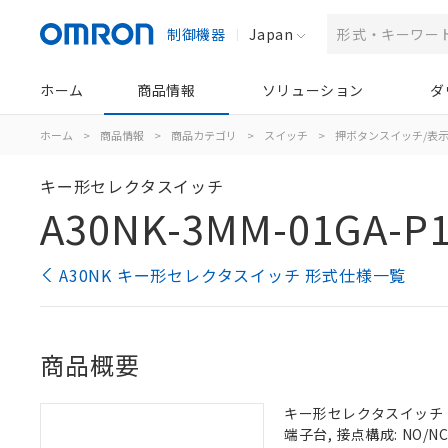
制御機器
Japan
ホーム
商品情報
ソリューション
ダ
ホーム
>
商品情報
>
商品カテゴリ
>
スイッチ
>
押ボタンスイッチ/表
キー形セレクタスイッチ
A30NK-3MM-01GA-P
A30NK キー形セレクタスイッチ 形式仕様一覧
商品概要
キー形セレクタスイッチ（φ3
端子台, 接点構成: NO/NC