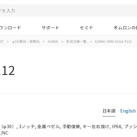
ウンロード
サポート
セミナ
オムロンの
示灯
>
φ30:照光・非照光
>
A30NK
>
形式仕様一覧
>
A30NK-3MM-01GA-P112
112
日本語
English
0）, 3ノッチ, 金属ベゼル, 手動復帰, キー左右抜け, IP66, プッシ
/NC