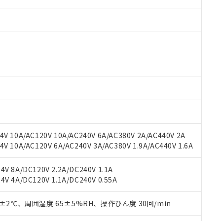
 RoHS指令（10物質）の非含有に対応した製品が提供可能な商品です
oHS指令（10物質）の非含有に対応した製品に切り替える予定のある
 RoHS指令（10物質）の非含有に非対応の商品で、対応品を出す予
 RoHS指令（10物質）の非含有の対応状況を調査中または確認中の
ンス料など無形物で、有害物質有無と関係のない商品です。
○×表
より、非含有部品としていたものが、含有品と判明した場合などやむ
V 10A/AC120V 10A/AC240V 6A/AC380V 2A/AC440V 2A
みいただき、同意のうえご利用ください。
材料含有率が中国RoHSの基準値以下であることを示します。
 10A/AC120V 6A/AC240V 3A/AC380V 1.9A/AC440V 1.6A
材料含有率が中国RoHSの基準値を超えていることを示します。
、当社制御機器事業取扱商品の当社在庫状況および標準価格(税抜)
ら貴社製品のうち、外国為替および外国貿易法に定める商品（以下｢
質）：
す。当社販売部門へお問い合わせください。
 水銀(Hg) 1000ppm以下、 カドミウム(Cd) 100ppm以下、
たは国外への提供する場合は、日本国政府の輸出許可(または役務取
V 8A/DC120V 2.2A/DC240V 1.1A
000ppm以下、ポリ臭化ビフェニル類(PBB) 1000ppm以下、ポリ臭化ジフェニルエーテル類(P
事業取扱商品の中には、本サービスの対象外となる商品もあること
手続きをとります。
V 4A/DC120V 1.1A/DC240V 0.55A
キシル) (DEHP)(別名：DOP) 1000ppm以下、フタル酸ブチルベンジル（BBP） 100
(GB/T26572)：
以下、フタル酸ジイソブチル (DIBP) 1000ppm以下
び標準価格照会結果は、記載している更新日時点での社内データに
物を破棄する場合は、完全に破砕するなど、違法に輸出されないよ
(水銀) : 1000ppm、 Cd(カドミウム) : 100ppm、
業用監視および制御機器に対する適用除外項目は除く。
覧された時点での実際の在庫および標準価格とは異なる場合がある
1000ppm、 PBBs(ポリ臭化ビフェニル類) : 1000ppm、 PBDEs(ポリ臭化ジフェニルエーテル類
物質については閾値を超える意図的な使用がないことを確認しています。
0±2℃、周囲湿度 65±5%RH、操作ひん度 30回/min
上の在庫あり
 1000ppm、 DIBP(フタル酸ジイソブチル) : 1000ppm、 BBP(フタル酸ブチルベンジル) :
品を、核兵器、ミサイル、化学兵器、生物兵器またはその他武器並
チルヘキシル)) : 1000ppm
況および標準価格はお客様のお取引先、またはお客様担当のオムロ
用いたしません。