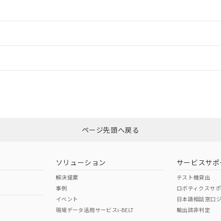
情報更新：2
ードすることができます。
情報更新：
ログイン/会員登録
状況については、「カスタマーサポートセンタ お客様相談室」または貴社担
みください。
非含有証明書
※3
ページ先頭へ戻る
ダウンロードはこちら
ソリューション
サービスサポ
解決提案
テスト機貸出
事例
ロボティクスサ
イベント
日本語相談窓口
現場データ活用サービスi-BELT
輸出該非判定