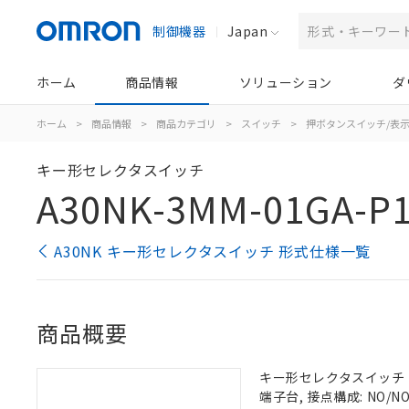
制御機器
Japan
ホーム
商品情報
ソリューション
ダ
ホーム
>
商品情報
>
商品カテゴリ
>
スイッチ
>
押ボタンスイッチ/表
キー形セレクタスイッチ
A30NK-3MM-01GA-P
A30NK キー形セレクタスイッチ 形式仕様一覧
商品概要
キー形セレクタスイッチ（φ3
端子台, 接点構成: NO/NO