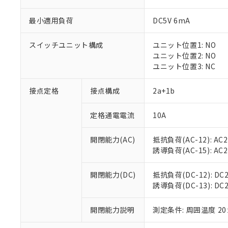
最小適用負荷
DC5V 6mA
スイッチユニット構成
ユニット位置1: NO
※1 対応状況
ユニット位置2: NO
ユニット位置3: NC
対応済み：EU
対応予定：EU R
接点定格
接点構成
2a+1b
対応予定なし：EU
調査・確認中：EU
ご利用条件
定格通電電流
10A
非該当品：ライセ
※1 中国RoHS
仕入先様の事情に
開閉能力(AC)
抵抗負荷(AC-12): AC24
があります。
以下の条件をお読
「○」：最大均質
誘導負荷(AC-15): AC24V
「×」：最大均質
本サービスは
当社は、これ
*EU RoHS指令（10物
「－」：未確認で
鉛(Pb) 1000ppm以下、
くものです。
う）を輸出ま
開閉能力(DC)
抵抗負荷(DC-12): DC24
記
説明
六価クロム(Cr(Ⅵ)) 1
当社制御機器
などの必要な
誘導負荷(DC-13): DC24
フタル酸ビス(2-エチルヘ
号
*中国RoHS10物質の基準値 
ル（DBP） 1000ppm
在庫状況およ
当社は規制貨
Pb(鉛) :1000ppm、 Hg
但し、RoHS指令で産
のであり、閲
ます。
Cr(Ⅵ)(六価クロム) : 
フタル酸エステル類の４
開閉能力説明
測定条件: 周囲温度 2
○
一定数以
DBP(フタル酸ジブチル) :
い。
当社は貴社製
DEHP(フタル酸ビス(2-エ
正式な納期状
置等に一切使