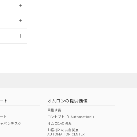
026/05/21
2026/7/29
当オムロン営業
お問い合わせ
ート
オムロンの提供価値
目指す姿
ポート
コンセプト「i-Automation!」
ジャパンデスク
オムロンの強み
お客様との共創拠点
AUTOMATION CENTER