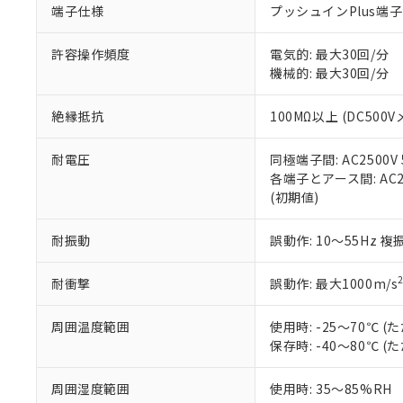
端子仕様
プッシュインPlus端
当社販売員に
※2 対応予定月
△
一定数に
当社は、貴社
オムロン制御
また当社は、
※2 環境保護使
在庫状況およ
部品在庫の切り替
たしません。
許容操作頻度
電気的: 最大30回/分
－
在庫なし
す。
機械的: 最大30回/分
「ｅ」：有害物質
機器販売
マイパーツ機
「10」：通常の
ている必要が
味します。
絶縁抵抗
100MΩ以上 (DC500V
空
受注生産
お客様が当ウ
※3 非含有証明
「－」：未確認で
白
が、当社の製
耐電圧
同極端子間: AC2500V 5
さい。
下記の非含有証明
各端子とアース間: AC250
※当社の共同
(初期値)
いる法人を指
EU RoHS指令（
51物質の非含有証
耐振動
誤動作: 10～55Hz 複
※本証明書は発行
また、RoHS指
混在することから
耐衝撃
誤動作: 最大1000m/s
既に当社にて対応
り割愛しておりま
周囲温度範囲
使用時: -25～70℃
保存時: -40～80℃
周囲湿度範囲
使用時: 35～85%RH