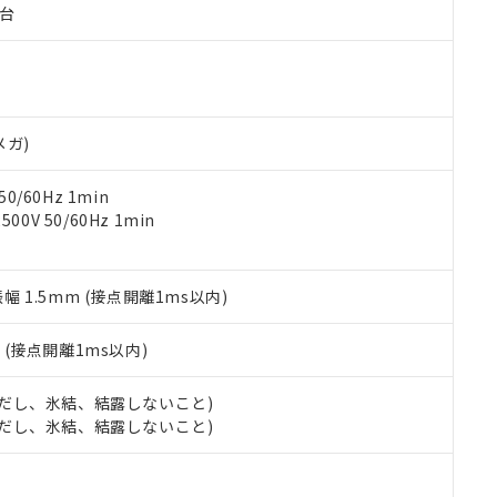
子台
ご相談ください。
は満たないが在庫あり
製品を第三者に販売する場合は、上記1、2および3の内容を当該第
機器販売店や当社販売拠点は「
販売ネットワーク
」をご確認くだ
販売先および販売に係わる関係者が違法に輸出するおそれがある場
用期限
び標準価格結果を当社の事前の承諾なく第三者に漏洩または開示し
え状況などにより、予定月が前後することがあります。
(最新の在庫状況については、お客様のお取引先、またはお客様担当
（10物質）のすべてが基準値以下であることを示します。
店・当社販売員にご確認ください)
能（部品リスト作成サービス）をご利用いただくには、I-Webメン
使用状況下において有害物質が外部に漏えいし、環境に深刻な影響を
あります。
メガ)
機種、また在庫状況の情報を公開していない機種
ェブサイト上で当社にご登録された部品リストについて、当社およ
書ダウンロード
す。当社販売部門へお問い合わせください。
品・サービスに関するお客様との取引・商談に必要な範囲で利用す
合意する
キャンセル
0/60Hz 1min
書をダウンロードすることができます。
0V 50/60Hz 1min
利用者とは、
"個人情報の共同利用に関して"
の「1.共同利用者の
します。
10物質）の非含有証明書
明書（当社基準）
振幅 1.5mm (接点開離1ms以内)
日時点で非含有を証明するもので、過去に遡って非含有を証明するも
令のフタル酸エステル類４物質の対応では、対応完了までの期間は出
備考欄に対応日を記載しておりました。
2
(接点開離1ms以内)
品への在庫切替を完了していることから、特段のことがない限り、20
す。
 (ただし、氷結、結露しないこと)
 (ただし、氷結、結露しないこと)