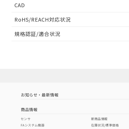
CAD
ログイン/会員登録いただくと、CADデータをダウンロ
RoHS/REACH対応状況
規格認証/適合状況
EU RoHS
注意事項・凡例
A30NK-3MM-01GA-P112についての規格認証/適合
員または販売店にお問い合わせください。
ダウンロードデータをご利用いただく前に、以下を必ずお読
対応状況
対応予定月
※1
※2
ソフトウェアの使用条件
対応済み
お知らせ・最新情報
中国 RoHS
注意事項・凡例
商品情報
中国 RoHS表
※1 ※2
センサ
新商品情報
FAシステム機器
在庫状況/標準価格