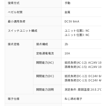
復帰方式
手動
ベゼル材質
金属
最小適用負荷
DC5V 6mA
スイッチユニット構成
ユニット位置1: NC
ユニット位置3: NC
接点定格
接点構成
2b
定格通電電流
10A
※1 対応状況
開閉能力(AC)
抵抗負荷(AC-12): AC24V 10A/A
誘導負荷(AC-15): AC24V 10A/AC
対応済み：EU RoHS指令（10物質）の
非含有に対応した製品が提供可能な商品で
開閉能力(DC)
抵抗負荷(DC-12): DC24V 8A/DC
す。
誘導負荷(DC-13): DC24V 4A/DC
対応予定：EU RoHS指令（10物質）の非含
ご利用条件
有に対応した製品に切り替える予定のある
開閉能力説明
測定条件: 周囲温度 20±2℃、
商品です。
端子仕様
ねじ締め端子
対応予定なし：EU RoHS指令（10物質）の
以下の条件をお読みいただき、同意のうえ
非含有に非対応の商品で、対応品を出す予