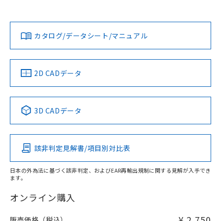
欄に対応日を記載しておりました。
貴社担当オムロン営業員または販売店にお問い合わせくださ
既に当社にて対応品への在庫切替を完了
対応状況
対応予定月
※1
※2
い。
ダウンロードデータをご利用いただく前に、以下を必ずお読
していることから、特段のことがない限
みください。
り、2022年1月12日より割愛しておりま
カタログ/データシート/マニュアル
対応済み
ソフトウェアの使用条件
す。
お問い合わせ
中国 RoHS
注意事項・凡例
2D CADデータ
中国 RoHS表
※1 ※2
3D CADデータ
Pb
Hg
Cd
Cr(VI)
該非判定見解書/項目別対比表
X
O
O
O
日本の外為法に基づく該非判定、およびEAR再輸出規制に関する見解が入手でき
ます。
"対応済み"や非含有の記載がされた商品であっても、流通
在庫等で未対応品が混在する可能性があります。
オンライン購入
非含有品が必要な際は、弊社営業部門もしくは販売店へお
問い合わせください。
¥ 2,750
販売価格（税込）