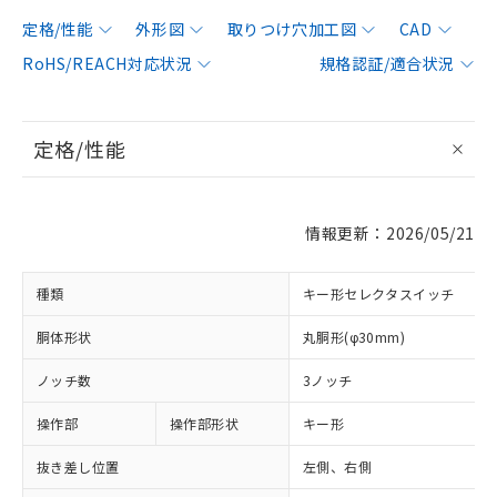
定格/性能
外形図
取りつけ穴加工図
CAD
RoHS/REACH対応状況
規格認証/適合状況
定格/性能
情報更新：2026/05/21
種類
キー形セレクタスイッチ
胴体形状
丸胴形(φ30mm)
ノッチ数
3ノッチ
操作部
操作部形状
キー形
抜き差し位置
左側、右側