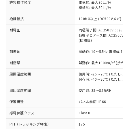
ご利用ください。
許容操作頻度
電気的: 最大30回/分
定はありません。
機械的: 最大30回/分
調査・確認中：EU RoHS指令（10物質）の
本サービスは、当社制御機器事業取扱
※1 中国RoHS○×表
非含有の対応状況を調査中または確認中の
絶縁抵抗
100MΩ以上 (DC500Vメガ)
商品の当社在庫状況および標準価格
商品です。
(税抜)を提供させていただくもので
「○」：最大均質材料含有率が中国RoHSの
非該当品：ライセンス料など無形物で、有
耐電圧
同極端子間: AC2500V 50/60Hz
す。
基準値以下であることを示します。
害物質有無と関係のない商品です。
各端子とアース間: AC2500V 50/
当社制御機器事業取扱商品の中には、
「×」：最大均質材料含有率が中国RoHSの
仕入先様の事情により、非含有部品として
(初期値)
本サービスの対象外となる商品もある
基準値を超えていることを示します。
いたものが、含有品と判明した場合などや
当社は、これら貴社製品のうち、外国
ことをご了承ください。
「－」：未確認です。当社販売部門へお問
耐振動
誤動作: 10～55Hz 複振幅 1.
むを得ず変更することがあります。
為替および外国貿易法に定める商品
在庫状況および標準価格照会結果は、
い合わせください。
（以下｢規制貨物等」という）を輸出
記載している更新日時点での社内デー
2
耐衝撃
誤動作: 最大1000m/s
(接点開
*EU RoHS指令（10物質）：
または国外への提供する場合は、日本
記
タに基づき作成されるものであり、閲
説明
鉛(Pb) 1000ppm以下、 水銀(Hg) 1000ppm以下、 カド
*中国RoHS10物質の基準値 (GB/T26572)：
国政府の輸出許可(または役務取引許
号
覧された時点での実際の在庫および標
ミウム(Cd) 100ppm以下、
周囲温度範囲
使用時: -25～70℃ (ただし
Pb(鉛) :1000ppm、 Hg(水銀) : 1000ppm、 Cd(カドミウ
可)を取得するなどの必要な手続きを
六価クロム(Cr(Ⅵ)) 1000ppm以下、ポリ臭化ビフェニル
ム) : 100ppm、
保存時: -40～80℃ (ただし
準価格とは異なる場合があることをご
類(PBB) 1000ppm以下、ポリ臭化ジフェニルエーテル類
Cr(Ⅵ)(六価クロム) : 1000ppm、 PBBs(ポリ臭化ビフェ
とります。
了承ください。
(PBDE) 1000ppm以下、フタル酸ビス(2-エチルヘキシ
○
一定数以上の在庫あり
ニル類) : 1000ppm、 PBDEs(ポリ臭化ジフェニルエーテ
当社は規制貨物を破棄する場合は、完
周囲湿度範囲
使用時: 35～85%RH
ル) (DEHP)(別名：DOP) 1000ppm以下、フタル酸ブチ
正式な納期状況および標準価格はお客
ル類) : 1000ppm、
ルベンジル（BBP） 1000ppm以下、フタル酸ジブチル
全に破砕するなど、違法に輸出されな
DBP(フタル酸ジブチル) : 1000ppm、 DIBP(フタル酸ジ
様のお取引先、またはお客様担当のオ
（DBP） 1000ppm以下、フタル酸ジイソブチル
イソブチル) : 1000ppm、 BBP(フタル酸ブチルベンジ
△
一定数には満たないが在庫あり
保護構造
パネル前面: IP66
いよう必要な手段を講じます。
ムロン制御機器販売店・当社販売員に
(DIBP) 1000ppm以下
ル) : 1000ppm、
当社は貴社製品を、核兵器、ミサイ
但し、RoHS指令で産業用監視および制御機器に対する
DEHP(フタル酸ビス(2-エチルヘキシル)) : 1000ppm
ご相談ください。
適用除外項目は除く。
感電保護クラス
Class II
ル、化学兵器、生物兵器またはその他
－
在庫なし(最新の在庫状況につ
オムロン制御機器販売店や当社販売拠
フタル酸エステル類の４物質については閾値を超える意
武器並びにこれらの製造装置等に一切
いては、お客様のお取引先、ま
図的な使用がないことを確認しています。
点は「
販売ネットワーク
」をご確認
PTI（トラッキング特性）
175
※2 環境保護使用期限
使用いたしません。
たはお客様担当のオムロン制御
ください。