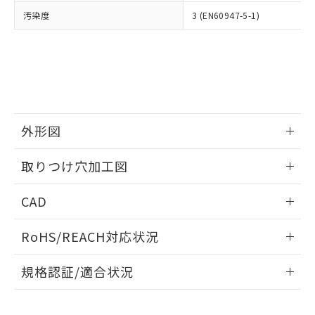
当社は、貴社製品を第三者に販売する
機器販売店・当社販売員にご確
在庫状況および標準価格結果を当社の
汚染度
3 (EN60947-5-1)
※2 対応予定月
「ｅ」：有害物質（10物質）のすべてが基
場合は、上記1、2および3の内容を当
認ください)
事前の承諾なく第三者に漏洩または開
準値以下であることを示します。
該第三者に通知します。また当社は、
示しないようお願いします。
部品在庫の切り替え状況などにより、予定
「10」：通常の使用状況下において有害物
販売先および販売に係わる関係者が違
マイパーツ機能（部品リスト作成サー
空
受注生産機種、また在庫状況の
月が前後することがあります。
質が外部に漏えいし、環境に深刻な影響を
法に輸出するおそれがある場合は、取
ビス）をご利用いただくには、I-Web
白
情報を公開していない機種
及ぼさない年数を意味します。
り引きをいたしません。
メンバーズにご登録されている必要が
「－」：未確認です。当社販売部門へお問
あります。
い合わせください。
お客様が当ウェブサイト上で当社にご
※3 非含有証明書ダウンロード
外形図
登録された部品リストについて、当社
および当社の共同利用者が、当社の製
下記の非含有証明書をダウンロードするこ
情報更新：2026/05/21
品・サービスに関するお客様との取
取りつけ穴加工図
とができます。
合意する
キャンセル
引・商談に必要な範囲で利用すること
をご了承ください。
情報更新：2026/05/21
EU RoHS指令（10物質）の非含有証明書
CAD
※当社の共同利用者とは、
"個人情報
51物質の非含有証明書（当社基準）
の共同利用に関して"
の「1.共同利
ログイン/会員登録いただくと、CADデータをダウンロー
※本証明書は発行日時点で非含有を証明す
用者の範囲」に記載されている法人を
RoHS/REACH対応状況
ドすることができます。
るもので、過去に遡って非含有を証明する
指します。
ものではありません。
情報更新：2026/7/29
規格認証/適合状況
また、RoHS指令のフタル酸エステル類４
物質の対応では、対応完了までの期間は出
ログイン/会員登録
EU RoHS
注意事項・凡例
A30NK-3MM-01GA-G202についての規格認証/適合状況につ
荷製品に未対応品が混在することから備考
いては、「カスタマーサポートセンタ お客様相談室」または