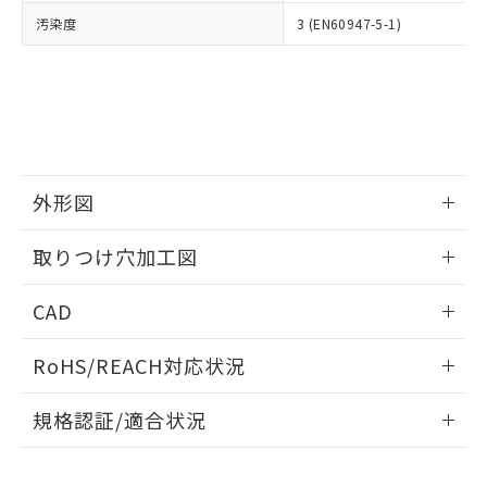
当社は、貴社製品を第三者に販売する
機器販売店・当社販売員にご確
在庫状況および標準価格結果を当社の
汚染度
3 (EN60947-5-1)
※2 対応予定月
「ｅ」：有害物質（10物質）のすべてが基
場合は、上記1、2および3の内容を当
認ください)
事前の承諾なく第三者に漏洩または開
準値以下であることを示します。
該第三者に通知します。また当社は、
示しないようお願いします。
部品在庫の切り替え状況などにより、予定
「10」：通常の使用状況下において有害物
販売先および販売に係わる関係者が違
マイパーツ機能（部品リスト作成サー
空
受注生産機種、また在庫状況の
月が前後することがあります。
質が外部に漏えいし、環境に深刻な影響を
法に輸出するおそれがある場合は、取
ビス）をご利用いただくには、I-Web
白
情報を公開していない機種
及ぼさない年数を意味します。
り引きをいたしません。
メンバーズにご登録されている必要が
「－」：未確認です。当社販売部門へお問
あります。
い合わせください。
お客様が当ウェブサイト上で当社にご
※3 非含有証明書ダウンロード
外形図
登録された部品リストについて、当社
および当社の共同利用者が、当社の製
下記の非含有証明書をダウンロードするこ
情報更新：2026/05/21
品・サービスに関するお客様との取
取りつけ穴加工図
とができます。
合意する
キャンセル
引・商談に必要な範囲で利用すること
をご了承ください。
情報更新：2026/05/21
EU RoHS指令（10物質）の非含有証明書
CAD
※当社の共同利用者とは、
"個人情報
51物質の非含有証明書（当社基準）
の共同利用に関して"
の「1.共同利
ログイン/会員登録いただくと、CADデータをダウンロー
※本証明書は発行日時点で非含有を証明す
用者の範囲」に記載されている法人を
RoHS/REACH対応状況
ドすることができます。
るもので、過去に遡って非含有を証明する
指します。
ものではありません。
情報更新：2026/7/29
規格認証/適合状況
また、RoHS指令のフタル酸エステル類４
物質の対応では、対応完了までの期間は出
ログイン/会員登録
EU RoHS
注意事項・凡例
A30NK-3MM-01GA-G011についての規格認証/適合状況につ
荷製品に未対応品が混在することから備考
いては、「カスタマーサポートセンタ お客様相談室」または