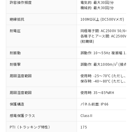
ご利用ください。
許容操作頻度
電気的: 最大30回/分
定はありません。
機械的: 最大30回/分
調査・確認中：EU RoHS指令（10物質）の
本サービスは、当社制御機器事業取扱
※1 中国RoHS○×表
非含有の対応状況を調査中または確認中の
絶縁抵抗
100MΩ以上 (DC500Vメガ)
商品の当社在庫状況および標準価格
商品です。
(税抜)を提供させていただくもので
「○」：最大均質材料含有率が中国RoHSの
非該当品：ライセンス料など無形物で、有
耐電圧
同極端子間: AC2500V 50/60Hz
す。
基準値以下であることを示します。
害物質有無と関係のない商品です。
各端子とアース間: AC2500V 50/
当社制御機器事業取扱商品の中には、
「×」：最大均質材料含有率が中国RoHSの
仕入先様の事情により、非含有部品として
(初期値)
本サービスの対象外となる商品もある
基準値を超えていることを示します。
いたものが、含有品と判明した場合などや
当社は、これら貴社製品のうち、外国
ことをご了承ください。
「－」：未確認です。当社販売部門へお問
耐振動
誤動作: 10～55Hz 複振幅 1.
むを得ず変更することがあります。
為替および外国貿易法に定める商品
在庫状況および標準価格照会結果は、
い合わせください。
（以下｢規制貨物等」という）を輸出
記載している更新日時点での社内デー
2
耐衝撃
誤動作: 最大1000m/s
(接点開
*EU RoHS指令（10物質）：
または国外への提供する場合は、日本
記
タに基づき作成されるものであり、閲
説明
鉛(Pb) 1000ppm以下、 水銀(Hg) 1000ppm以下、 カド
*中国RoHS10物質の基準値 (GB/T26572)：
国政府の輸出許可(または役務取引許
号
覧された時点での実際の在庫および標
ミウム(Cd) 100ppm以下、
周囲温度範囲
使用時: -25～70℃ (ただし
Pb(鉛) :1000ppm、 Hg(水銀) : 1000ppm、 Cd(カドミウ
可)を取得するなどの必要な手続きを
六価クロム(Cr(Ⅵ)) 1000ppm以下、ポリ臭化ビフェニル
ム) : 100ppm、
保存時: -40～80℃ (ただし
準価格とは異なる場合があることをご
類(PBB) 1000ppm以下、ポリ臭化ジフェニルエーテル類
Cr(Ⅵ)(六価クロム) : 1000ppm、 PBBs(ポリ臭化ビフェ
とります。
了承ください。
(PBDE) 1000ppm以下、フタル酸ビス(2-エチルヘキシ
○
一定数以上の在庫あり
ニル類) : 1000ppm、 PBDEs(ポリ臭化ジフェニルエーテ
当社は規制貨物を破棄する場合は、完
周囲湿度範囲
使用時: 35～85%RH
ル) (DEHP)(別名：DOP) 1000ppm以下、フタル酸ブチ
正式な納期状況および標準価格はお客
ル類) : 1000ppm、
ルベンジル（BBP） 1000ppm以下、フタル酸ジブチル
全に破砕するなど、違法に輸出されな
DBP(フタル酸ジブチル) : 1000ppm、 DIBP(フタル酸ジ
様のお取引先、またはお客様担当のオ
（DBP） 1000ppm以下、フタル酸ジイソブチル
イソブチル) : 1000ppm、 BBP(フタル酸ブチルベンジ
△
一定数には満たないが在庫あり
保護構造
パネル前面: IP66
いよう必要な手段を講じます。
ムロン制御機器販売店・当社販売員に
(DIBP) 1000ppm以下
ル) : 1000ppm、
当社は貴社製品を、核兵器、ミサイ
但し、RoHS指令で産業用監視および制御機器に対する
DEHP(フタル酸ビス(2-エチルヘキシル)) : 1000ppm
ご相談ください。
適用除外項目は除く。
感電保護クラス
Class II
ル、化学兵器、生物兵器またはその他
－
在庫なし(最新の在庫状況につ
オムロン制御機器販売店や当社販売拠
フタル酸エステル類の４物質については閾値を超える意
武器並びにこれらの製造装置等に一切
いては、お客様のお取引先、ま
図的な使用がないことを確認しています。
点は「
販売ネットワーク
」をご確認
PTI（トラッキング特性）
175
※2 環境保護使用期限
使用いたしません。
たはお客様担当のオムロン制御
ください。