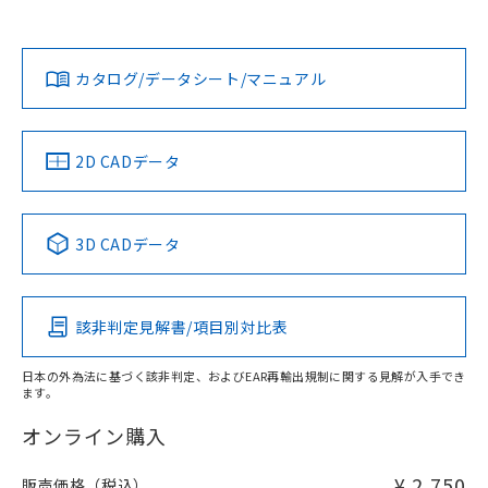
欄に対応日を記載しておりました。
貴社担当オムロン営業員または販売店にお問い合わせくださ
既に当社にて対応品への在庫切替を完了
対応状況
対応予定月
※1
※2
い。
ダウンロードデータをご利用いただく前に、以下を必ずお読
していることから、特段のことがない限
みください。
り、2022年1月12日より割愛しておりま
カタログ/データシート/マニュアル
対応済み
ソフトウェアの使用条件
す。
お問い合わせ
中国 RoHS
注意事項・凡例
2D CADデータ
中国 RoHS表
※1 ※2
3D CADデータ
Pb
Hg
Cd
Cr(VI)
該非判定見解書/項目別対比表
X
O
O
O
日本の外為法に基づく該非判定、およびEAR再輸出規制に関する見解が入手でき
ます。
"対応済み"や非含有の記載がされた商品であっても、流通
在庫等で未対応品が混在する可能性があります。
オンライン購入
非含有品が必要な際は、弊社営業部門もしくは販売店へお
問い合わせください。
¥ 2,750
販売価格（税込）