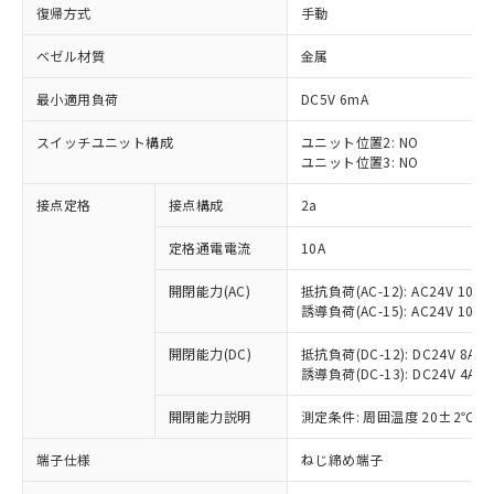
復帰方式
手動
ベゼル材質
金属
最小適用負荷
DC5V 6mA
スイッチユニット構成
ユニット位置2: NO
ユニット位置3: NO
接点定格
接点構成
2a
定格通電電流
10A
※1 対応状況
開閉能力(AC)
抵抗負荷(AC-12): AC24V 10A/A
誘導負荷(AC-15): AC24V 10A/AC
対応済み：EU RoHS指令（10物質）の
非含有に対応した製品が提供可能な商品で
開閉能力(DC)
抵抗負荷(DC-12): DC24V 8A/DC
す。
誘導負荷(DC-13): DC24V 4A/DC
対応予定：EU RoHS指令（10物質）の非含
ご利用条件
有に対応した製品に切り替える予定のある
開閉能力説明
測定条件: 周囲温度 20±2℃、
商品です。
端子仕様
ねじ締め端子
対応予定なし：EU RoHS指令（10物質）の
以下の条件をお読みいただき、同意のうえ
非含有に非対応の商品で、対応品を出す予