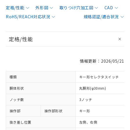
定格/性能
外形図
取りつけ穴加工図
CAD
RoHS/REACH対応状況
規格認証/適合状況
定格/性能
情報更新：2026/05/21
種類
キー形セレクタスイッチ
胴体形状
丸胴形(φ30mm)
ノッチ数
3ノッチ
操作部
操作部形状
キー形
抜き差し位置
左側、右側