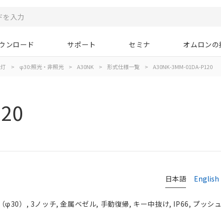
ウンロード
サポート
セミナ
オムロンの
示灯
>
φ30:照光・非照光
>
A30NK
>
形式仕様一覧
>
A30NK-3MM-01DA-P120
20
日本語
English
0）, 3ノッチ, 金属ベゼル, 手動復帰, キー中抜け, IP66, プッシュ