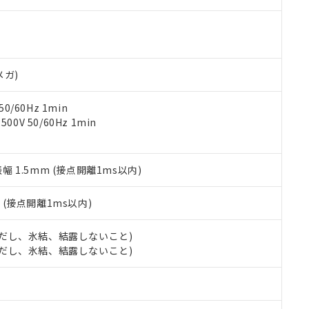
す。当社販売部門へお問い合わせください。
 水銀(Hg) 1000ppm以下、 カドミウム(Cd) 100ppm以下、
たは国外への提供する場合は、日本国政府の輸出許可(または役務取
000ppm以下、ポリ臭化ビフェニル類(PBB) 1000ppm以下、ポリ臭化ジフェニルエーテル類(P
事業取扱商品の中には、本サービスの対象外となる商品もあること
手続きをとります。
キシル) (DEHP)(別名：DOP) 1000ppm以下、フタル酸ブチルベンジル（BBP） 100
(GB/T26572)：
以下、フタル酸ジイソブチル (DIBP) 1000ppm以下
び標準価格照会結果は、記載している更新日時点での社内データに
物を破棄する場合は、完全に破砕するなど、違法に輸出されないよ
(水銀) : 1000ppm、 Cd(カドミウム) : 100ppm、
業用監視および制御機器に対する適用除外項目は除く。
覧された時点での実際の在庫および標準価格とは異なる場合がある
1000ppm、 PBBs(ポリ臭化ビフェニル類) : 1000ppm、 PBDEs(ポリ臭化ジフェニルエーテル類
物質については閾値を超える意図的な使用がないことを確認しています。
上の在庫あり
 1000ppm、 DIBP(フタル酸ジイソブチル) : 1000ppm、 BBP(フタル酸ブチルベンジル) :
品を、核兵器、ミサイル、化学兵器、生物兵器またはその他武器並
メガ)
チルヘキシル)) : 1000ppm
況および標準価格はお客様のお取引先、またはお客様担当のオムロ
用いたしません。
ご相談ください。
は満たないが在庫あり
製品を第三者に販売する場合は、上記1、2および3の内容を当該第
0/60Hz 1min
機器販売店や当社販売拠点は「
販売ネットワーク
」をご確認くだ
販売先および販売に係わる関係者が違法に輸出するおそれがある場
用期限
0V 50/60Hz 1min
び標準価格結果を当社の事前の承諾なく第三者に漏洩または開示し
え状況などにより、予定月が前後することがあります。
(最新の在庫状況については、お客様のお取引先、またはお客様担当
（10物質）のすべてが基準値以下であることを示します。
店・当社販売員にご確認ください)
能（部品リスト作成サービス）をご利用いただくには、I-Webメン
使用状況下において有害物質が外部に漏えいし、環境に深刻な影響を
振幅 1.5mm (接点開離1ms以内)
あります。
機種、また在庫状況の情報を公開していない機種
ェブサイト上で当社にご登録された部品リストについて、当社およ
書ダウンロード
す。当社販売部門へお問い合わせください。
品・サービスに関するお客様との取引・商談に必要な範囲で利用す
2
(接点開離1ms以内)
合意する
キャンセル
書をダウンロードすることができます。
利用者とは、
"個人情報の共同利用に関して"
の「1.共同利用者の
 (ただし、氷結、結露しないこと)
します。
10物質）の非含有証明書
 (ただし、氷結、結露しないこと)
明書（当社基準）
日時点で非含有を証明するもので、過去に遡って非含有を証明するも
令のフタル酸エステル類４物質の対応では、対応完了までの期間は出
備考欄に対応日を記載しておりました。