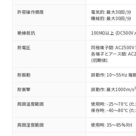
「－」：未確認で
鉛(Pb) 1000ppm以下、
くものです。
う）を輸出ま
記
説明
六価クロム(Cr(Ⅵ)) 1
許容操作頻度
電気的: 最大30回/分
当社制御機器
などの必要な
フタル酸ビス(2-エチルヘ
号
*中国RoHS10物質の基準値 
ル（DBP） 1000ppm
機械的: 最大30回/分
在庫状況およ
当社は規制貨
Pb(鉛) :1000ppm、 Hg
但し、RoHS指令で産
のであり、閲
ます。
Cr(Ⅵ)(六価クロム) : 
フタル酸エステル類の４
○
一定数以
DBP(フタル酸ジブチル) :
い。
当社は貴社製
絶縁抵抗
100MΩ以上 (DC500V
DEHP(フタル酸ビス(2-エ
正式な納期状
置等に一切使
当社販売員に
※2 対応予定月
△
一定数に
当社は、貴社
耐電圧
同極端子間: AC2500V 5
オムロン制御
また当社は、
※2 環境保護使
各端子とアース間: AC250
在庫状況およ
部品在庫の切り替
たしません。
－
在庫なし
(初期値)
す。
「ｅ」：有害物質
機器販売
マイパーツ機
「10」：通常の
耐振動
誤動作: 10～55Hz 複
ている必要が
味します。
空
受注生産
お客様が当ウ
※3 非含有証明
「－」：未確認で
白
が、当社の製
耐衝撃
誤動作: 最大1000m/s
さい。
下記の非含有証明
※当社の共同
周囲温度範囲
使用時: -25～70℃
いる法人を指
EU RoHS指令（
保存時: -40～80℃
51物質の非含有証
※本証明書は発行
周囲湿度範囲
使用時: 35～85%RH
また、RoHS指
混在することから