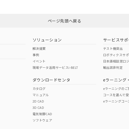
みください。
非含有証明書
※3
ページ先頭へ戻る
ダウンロードはこちら
ソリューション
サービスサポ
解決提案
テスト機貸出
事例
ロボティクスサ
イベント
日本語相談窓口
現場データ活用サービスi-BELT
輸出該非判定
I)
PBBs
PBDEs
DBP
ダウンロードセンタ
eラーニング
カタログ
eラーニングのご
マニュアル
コースを選んで受
O
O
O
2D CAD
eラーニングコー
3D CAD
電気制御CAD
在庫等で未対応品が混在する可能性があります。
ソフトウェア
問い合わせください。