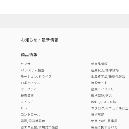
ダウンロードデータをご利用いただく前に、以下を必ずお読
対応状況
対応予定月
※1
※2
ソフトウェアの使用条件
対応済み
お知らせ・最新情報
中国 RoHS
注意事項・凡例
商品情報
中国 RoHS表
※1 ※2
センサ
新商品情報
FAシステム機器
在庫状況/標準価格
Pb
Hg
Cd
Cr(V
モーション/ドライブ
生産終了品/推奨代替品
ロボティクス
特設サイト
セーフティ
動画ライブラリ
検査装置
規格認証/適合
X
O
O
O
スイッチ
RoHS/REACH対応
リレー
カタログ/マニュアル訂正
コントロール
技術解説
"対応済み"や非含有の記載がされた商品であっても、流通
電源/周辺機器他
使用上の注意事項
非含有品が必要な際は、弊社営業部門もしくは販売店へお
省エネ支援/環境対策機器
製品に関するFAQ