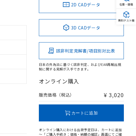
2D CADデータ
在庫・価格
無料テスト機
3D CADデータ
該非判定見解書/項目別対比表
日本の外為法に基づく該非判定、およびEAR再輸出規
制に関する見解が入手できます。
オンライン購入
¥ 3,020
販売価格（税込）
カートに追加
オンライン購入における出荷予定日は、カートに追加
～「ご購入手続き：価格・納期の確認」画面にてご確