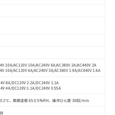
V 10A/AC120V 10A/AC240V 6A/AC380V 2A/AC440V 2A
 10A/AC120V 6A/AC240V 3A/AC380V 1.9A/AC440V 1.6A
 RoHS指令（10物質）の非含有に対応した製品が提供可能な商品です
oHS指令（10物質）の非含有に対応した製品に切り替える予定のある
 RoHS指令（10物質）の非含有に非対応の商品で、対応品を出す予
V 8A/DC120V 2.2A/DC240V 1.1A
 RoHS指令（10物質）の非含有の対応状況を調査中または確認中の
V 4A/DC120V 1.1A/DC240V 0.55A
ンス料など無形物で、有害物質有無と関係のない商品です。
○×表
より、非含有部品としていたものが、含有品と判明した場合などやむ
0±2℃、周囲湿度 65±5%RH、操作ひん度 30回/min
みいただき、同意のうえご利用ください。
材料含有率が中国RoHSの基準値以下であることを示します。
材料含有率が中国RoHSの基準値を超えていることを示します。
子台
、当社制御機器事業取扱商品の当社在庫状況および標準価格(税抜)
ら貴社製品のうち、外国為替および外国貿易法に定める商品（以下｢
質）：