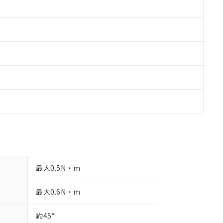
品への在庫切替を完了していることから、特段のことがない限り、20
す。
最大0.5N・m
最大0.6N・m
約45°