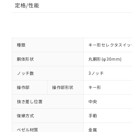
定格/性能
種類
キー形セレクタスイッ
胴体形状
丸胴形(φ30mm)
ノッチ数
3ノッチ
操作部
操作部形状
キー形
抜き差し位置
中央
復帰方式
手動
ベゼル材質
金属