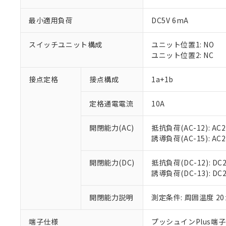
最小適用負荷
DC5V 6mA
スイッチユニット構成
ユニット位置1: NO
ユニット位置2: NC
接点定格
接点構成
1a+1b
定格通電電流
10A
※1 対応状況
開閉能力(AC)
抵抗負荷(AC-12): AC24
誘導負荷(AC-15): AC24V
対応済み：EU
対応予定：EU R
対応予定なし：EU
開閉能力(DC)
抵抗負荷(DC-12): DC24
調査・確認中：EU
誘導負荷(DC-13): DC24
ご利用条件
非該当品：ライセ
※1 中国RoHS
仕入先様の事情に
開閉能力説明
測定条件: 周囲温度 2
があります。
以下の条件をお読
「○」：最大均質
「×」：最大均質
端子仕様
プッシュインPlus端
本サービスは
当社は、これ
*EU RoHS指令（10物