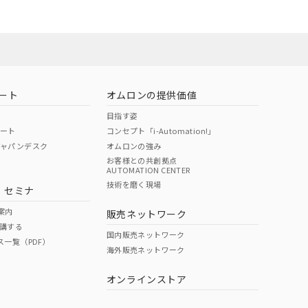
お問い合わせ
ート
オムロンの提供価値
目指す姿
ポート
コンセプト「i-Automation!」
ジャパンデスク
オムロンの強み
お客様との共創拠点
AUTOMATION CENTER
DIBP
BBP
DEHP
環境保護
技術を磨く現場
・セミナ
使用期限
案内
販売ネットワーク
講する
O
O
O
10
国内販売ネットワーク
ス一覧（PDF）
海外販売ネットワーク
オンラインストア