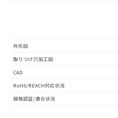
外形図
取りつけ穴加工図
CAD
ログイン/会員登録いただくと、CADデータをダウンロ
RoHS/REACH対応状況
規格認証/適合状況
EU RoHS
注意事項・凡例
A30NK-3MM-01DA-P120についての規格認証/適合
員または販売店にお問い合わせください。