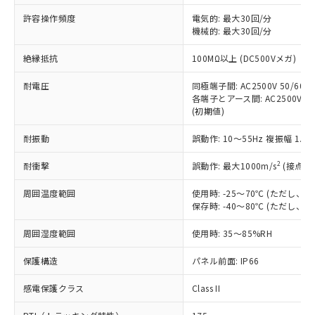
非含有に非対応の商品で、対応品を出す予
ご利用ください。
定はありません。
許容操作頻度
電気的: 最大30回/分
調査・確認中：EU RoHS指令（10物質）の
機械的: 最大30回/分
本サービスは、当社制御機器事業取扱
※1 中国RoHS○×表
非含有の対応状況を調査中または確認中の
商品の当社在庫状況および標準価格
絶縁抵抗
100MΩ以上 (DC500Vメガ)
商品です。
(税抜)を提供させていただくもので
「○」：最大均質材料含有率が中国RoHSの
非該当品：ライセンス料など無形物で、有
す。
耐電圧
同極端子間: AC2500V 50/60Hz
基準値以下であることを示します。
害物質有無と関係のない商品です。
当社制御機器事業取扱商品の中には、
各端子とアース間: AC2500V 50/
「×」：最大均質材料含有率が中国RoHSの
仕入先様の事情により、非含有部品として
(初期値)
本サービスの対象外となる商品もある
基準値を超えていることを示します。
いたものが、含有品と判明した場合などや
当社は、これら貴社製品のうち、外国
ことをご了承ください。
「－」：未確認です。当社販売部門へお問
むを得ず変更することがあります。
為替および外国貿易法に定める商品
耐振動
誤動作: 10～55Hz 複振幅 1.
在庫状況および標準価格照会結果は、
い合わせください。
（以下｢規制貨物等」という）を輸出
記載している更新日時点での社内デー
*EU RoHS指令（10物質）：
2
耐衝撃
誤動作: 最大1000m/s
(接点開
または国外への提供する場合は、日本
記
タに基づき作成されるものであり、閲
説明
鉛(Pb) 1000ppm以下、 水銀(Hg) 1000ppm以下、 カド
*中国RoHS10物質の基準値 (GB/T26572)：
国政府の輸出許可(または役務取引許
号
覧された時点での実際の在庫および標
ミウム(Cd) 100ppm以下、
Pb(鉛) :1000ppm、 Hg(水銀) : 1000ppm、 Cd(カドミウ
周囲温度範囲
使用時: -25～70℃ (ただし
可)を取得するなどの必要な手続きを
六価クロム(Cr(Ⅵ)) 1000ppm以下、ポリ臭化ビフェニル
ム) : 100ppm、
準価格とは異なる場合があることをご
保存時: -40～80℃ (ただし
類(PBB) 1000ppm以下、ポリ臭化ジフェニルエーテル類
Cr(Ⅵ)(六価クロム) : 1000ppm、 PBBs(ポリ臭化ビフェ
とります。
了承ください。
(PBDE) 1000ppm以下、フタル酸ビス(2-エチルヘキシ
○
一定数以上の在庫あり
ニル類) : 1000ppm、 PBDEs(ポリ臭化ジフェニルエーテ
当社は規制貨物を破棄する場合は、完
ル) (DEHP)(別名：DOP) 1000ppm以下、フタル酸ブチ
正式な納期状況および標準価格はお客
ル類) : 1000ppm、
周囲湿度範囲
使用時: 35～85%RH
ルベンジル（BBP） 1000ppm以下、フタル酸ジブチル
全に破砕するなど、違法に輸出されな
DBP(フタル酸ジブチル) : 1000ppm、 DIBP(フタル酸ジ
様のお取引先、またはお客様担当のオ
（DBP） 1000ppm以下、フタル酸ジイソブチル
イソブチル) : 1000ppm、 BBP(フタル酸ブチルベンジ
△
一定数には満たないが在庫あり
いよう必要な手段を講じます。
ムロン制御機器販売店・当社販売員に
(DIBP) 1000ppm以下
保護構造
パネル前面: IP66
ル) : 1000ppm、
当社は貴社製品を、核兵器、ミサイ
但し、RoHS指令で産業用監視および制御機器に対する
DEHP(フタル酸ビス(2-エチルヘキシル)) : 1000ppm
ご相談ください。
適用除外項目は除く。
ル、化学兵器、生物兵器またはその他
－
在庫なし(最新の在庫状況につ
感電保護クラス
Class II
オムロン制御機器販売店や当社販売拠
フタル酸エステル類の４物質については閾値を超える意
武器並びにこれらの製造装置等に一切
いては、お客様のお取引先、ま
図的な使用がないことを確認しています。
点は「
販売ネットワーク
」をご確認
※2 環境保護使用期限
使用いたしません。