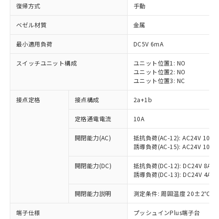
復帰方式
手動
ベゼル材質
金属
最小適用負荷
DC5V 6mA
スイッチユニット構成
ユニット位置1: NO
ユニット位置2: NO
ユニット位置3: NC
接点定格
接点構成
2a+1b
定格通電電流
10A
※1 対応状況
開閉能力(AC)
抵抗負荷(AC-12): AC24V 10A/A
誘導負荷(AC-15): AC24V 10A/AC
対応済み：EU RoHS指令（10物質）の
非含有に対応した製品が提供可能な商品で
開閉能力(DC)
抵抗負荷(DC-12): DC24V 8A/DC
す。
誘導負荷(DC-13): DC24V 4A/DC
対応予定：EU RoHS指令（10物質）の非含
ご利用条件
有に対応した製品に切り替える予定のある
開閉能力説明
測定条件: 周囲温度 20±2℃、
商品です。
対応予定なし：EU RoHS指令（10物質）の
端子仕様
プッシュインPlus端子台
以下の条件をお読みいただき、同意のうえ