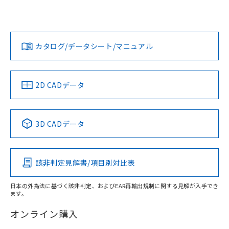
欄に対応日を記載しておりました。
いては、「カスタマーサポートセンタ お客様相談室」または
既に当社にて対応品への在庫切替を完了
貴社担当オムロン営業員または販売店にお問い合わせくださ
対応状況
対応予定月
※1
※2
していることから、特段のことがない限
い。
ダウンロードデータをご利用いただく前に、以下を必ずお読
り、2022年1月12日より割愛しておりま
みください。
カタログ/データシート/マニュアル
対応済み
す。
ソフトウェアの使用条件
お問い合わせ
中国 RoHS
注意事項・凡例
2D CADデータ
中国 RoHS表
※1 ※2
3D CADデータ
Pb
Hg
Cd
Cr(VI)
該非判定見解書/項目別対比表
X
O
O
O
日本の外為法に基づく該非判定、およびEAR再輸出規制に関する見解が入手でき
ます。
"対応済み"や非含有の記載がされた商品であっても、流通
在庫等で未対応品が混在する可能性があります。
オンライン購入
非含有品が必要な際は、弊社営業部門もしくは販売店へお