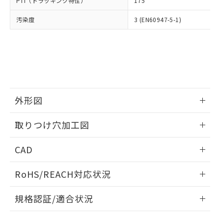
PTI（トラッキング特性）
175
たはお客様担当のオムロン制御
ください。
当社は、貴社製品を第三者に販売する
機器販売店・当社販売員にご確
在庫状況および標準価格結果を当社の
※2 対応予定月
「ｅ」：有害物質（10物質）のすべてが基
汚染度
3 (EN60947-5-1)
場合は、上記1、2および3の内容を当
認ください)
事前の承諾なく第三者に漏洩または開
準値以下であることを示します。
該第三者に通知します。また当社は、
示しないようお願いします。
部品在庫の切り替え状況などにより、予定
「10」：通常の使用状況下において有害物
販売先および販売に係わる関係者が違
マイパーツ機能（部品リスト作成サー
空
受注生産機種、また在庫状況の
月が前後することがあります。
質が外部に漏えいし、環境に深刻な影響を
法に輸出するおそれがある場合は、取
ビス）をご利用いただくには、I-Web
白
情報を公開していない機種
及ぼさない年数を意味します。
り引きをいたしません。
メンバーズにご登録されている必要が
「－」：未確認です。当社販売部門へお問
あります。
い合わせください。
お客様が当ウェブサイト上で当社にご
※3 非含有証明書ダウンロード
登録された部品リストについて、当社
外形図
および当社の共同利用者が、当社の製
下記の非含有証明書をダウンロードするこ
品・サービスに関するお客様との取
情報更新：2026/05/21
とができます。
取りつけ穴加工図
合意する
キャンセル
引・商談に必要な範囲で利用すること
をご了承ください。
情報更新：2026/05/21
EU RoHS指令（10物質）の非含有証明書
※当社の共同利用者とは、
"個人情報
CAD
51物質の非含有証明書（当社基準）
の共同利用に関して"
の「1.共同利
※本証明書は発行日時点で非含有を証明す
ログイン/会員登録いただくと、CADデータをダウンロー
用者の範囲」に記載されている法人を
RoHS/REACH対応状況
るもので、過去に遡って非含有を証明する
ドすることができます。
指します。
ものではありません。
情報更新：2026/7/29
また、RoHS指令のフタル酸エステル類４
規格認証/適合状況
物質の対応では、対応完了までの期間は出
ログイン/会員登録
EU RoHS
注意事項・凡例
荷製品に未対応品が混在することから備考
A30NK-3MM-01DA-P112についての規格認証/適合状況につ