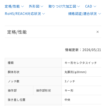
定格/性能
外形図
取りつけ穴加工図
CAD
RoHS/REACH対応状況
規格認証/適合状況
定格/性能
情報更新：2026/05/21
種類
キー形セレクタスイッチ
胴体形状
丸胴形(φ30mm)
ノッチ数
3ノッチ
操作部
操作部形状
キー形
抜き差し位置
中央