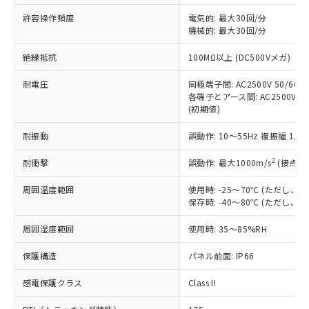
非含有に非対応の商品で、対応品を出す予
ご利用ください。
定はありません。
許容操作頻度
電気的: 最大30回/分
調査・確認中：EU RoHS指令（10物質）の
機械的: 最大30回/分
本サービスは、当社制御機器事業取扱
※1 中国RoHS○×表
非含有の対応状況を調査中または確認中の
商品の当社在庫状況および標準価格
絶縁抵抗
100MΩ以上 (DC500Vメガ)
商品です。
(税抜)を提供させていただくもので
「○」：最大均質材料含有率が中国RoHSの
非該当品：ライセンス料など無形物で、有
す。
耐電圧
同極端子間: AC2500V 50/60Hz
基準値以下であることを示します。
害物質有無と関係のない商品です。
当社制御機器事業取扱商品の中には、
各端子とアース間: AC2500V 50/
「×」：最大均質材料含有率が中国RoHSの
仕入先様の事情により、非含有部品として
(初期値)
本サービスの対象外となる商品もある
基準値を超えていることを示します。
いたものが、含有品と判明した場合などや
当社は、これら貴社製品のうち、外国
ことをご了承ください。
「－」：未確認です。当社販売部門へお問
むを得ず変更することがあります。
為替および外国貿易法に定める商品
耐振動
誤動作: 10～55Hz 複振幅 1.
在庫状況および標準価格照会結果は、
い合わせください。
（以下｢規制貨物等」という）を輸出
記載している更新日時点での社内デー
*EU RoHS指令（10物質）：
2
耐衝撃
誤動作: 最大1000m/s
(接点開
または国外への提供する場合は、日本
記
タに基づき作成されるものであり、閲
説明
鉛(Pb) 1000ppm以下、 水銀(Hg) 1000ppm以下、 カド
*中国RoHS10物質の基準値 (GB/T26572)：
国政府の輸出許可(または役務取引許
号
覧された時点での実際の在庫および標
ミウム(Cd) 100ppm以下、
Pb(鉛) :1000ppm、 Hg(水銀) : 1000ppm、 Cd(カドミウ
周囲温度範囲
使用時: -25～70℃ (ただし
可)を取得するなどの必要な手続きを
六価クロム(Cr(Ⅵ)) 1000ppm以下、ポリ臭化ビフェニル
ム) : 100ppm、
準価格とは異なる場合があることをご
保存時: -40～80℃ (ただし
類(PBB) 1000ppm以下、ポリ臭化ジフェニルエーテル類
Cr(Ⅵ)(六価クロム) : 1000ppm、 PBBs(ポリ臭化ビフェ
とります。
了承ください。
(PBDE) 1000ppm以下、フタル酸ビス(2-エチルヘキシ
○
一定数以上の在庫あり
ニル類) : 1000ppm、 PBDEs(ポリ臭化ジフェニルエーテ
当社は規制貨物を破棄する場合は、完
ル) (DEHP)(別名：DOP) 1000ppm以下、フタル酸ブチ
正式な納期状況および標準価格はお客
ル類) : 1000ppm、
周囲湿度範囲
使用時: 35～85%RH
ルベンジル（BBP） 1000ppm以下、フタル酸ジブチル
全に破砕するなど、違法に輸出されな
DBP(フタル酸ジブチル) : 1000ppm、 DIBP(フタル酸ジ
様のお取引先、またはお客様担当のオ
（DBP） 1000ppm以下、フタル酸ジイソブチル
イソブチル) : 1000ppm、 BBP(フタル酸ブチルベンジ
△
一定数には満たないが在庫あり
いよう必要な手段を講じます。
ムロン制御機器販売店・当社販売員に
(DIBP) 1000ppm以下
保護構造
パネル前面: IP66
ル) : 1000ppm、
当社は貴社製品を、核兵器、ミサイ
但し、RoHS指令で産業用監視および制御機器に対する
DEHP(フタル酸ビス(2-エチルヘキシル)) : 1000ppm
ご相談ください。
適用除外項目は除く。
ル、化学兵器、生物兵器またはその他
－
在庫なし(最新の在庫状況につ
感電保護クラス
Class II
オムロン制御機器販売店や当社販売拠
フタル酸エステル類の４物質については閾値を超える意
武器並びにこれらの製造装置等に一切
いては、お客様のお取引先、ま
図的な使用がないことを確認しています。
点は「
販売ネットワーク
」をご確認
※2 環境保護使用期限
使用いたしません。