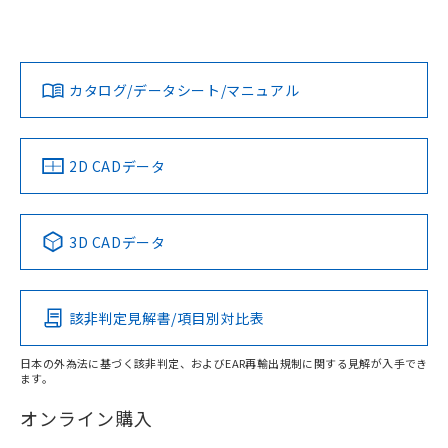
欄に対応日を記載しておりました。
いては、「カスタマーサポートセンタ お客様相談室」または
既に当社にて対応品への在庫切替を完了
貴社担当オムロン営業員または販売店にお問い合わせくださ
対応状況
対応予定月
※1
※2
していることから、特段のことがない限
い。
ダウンロードデータをご利用いただく前に、以下を必ずお読
り、2022年1月12日より割愛しておりま
みください。
カタログ/データシート/マニュアル
対応済み
す。
ソフトウェアの使用条件
お問い合わせ
中国 RoHS
注意事項・凡例
2D CADデータ
中国 RoHS表
※1 ※2
3D CADデータ
Pb
Hg
Cd
Cr(VI)
該非判定見解書/項目別対比表
X
O
O
O
日本の外為法に基づく該非判定、およびEAR再輸出規制に関する見解が入手でき
ます。
"対応済み"や非含有の記載がされた商品であっても、流通
在庫等で未対応品が混在する可能性があります。
オンライン購入
非含有品が必要な際は、弊社営業部門もしくは販売店へお