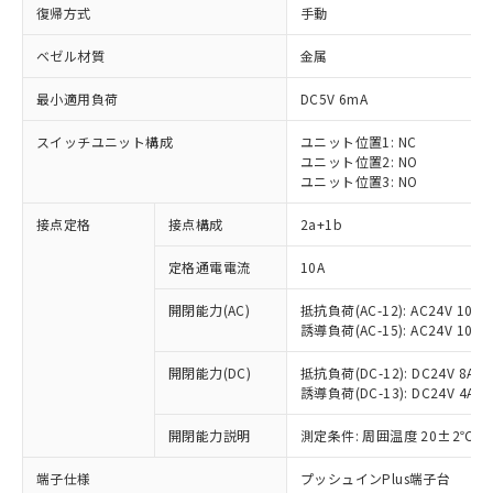
復帰方式
手動
ベゼル材質
金属
最小適用負荷
DC5V 6mA
スイッチユニット構成
ユニット位置1: NC
ユニット位置2: NO
ユニット位置3: NO
接点定格
接点構成
2a+1b
定格通電電流
10A
※1 対応状況
開閉能力(AC)
抵抗負荷(AC-12): AC24V 10A/A
誘導負荷(AC-15): AC24V 10A/AC
対応済み：EU RoHS指令（10物質）の
非含有に対応した製品が提供可能な商品で
開閉能力(DC)
抵抗負荷(DC-12): DC24V 8A/DC
す。
誘導負荷(DC-13): DC24V 4A/DC
対応予定：EU RoHS指令（10物質）の非含
ご利用条件
有に対応した製品に切り替える予定のある
開閉能力説明
測定条件: 周囲温度 20±2℃、
商品です。
対応予定なし：EU RoHS指令（10物質）の
端子仕様
プッシュインPlus端子台
以下の条件をお読みいただき、同意のうえ