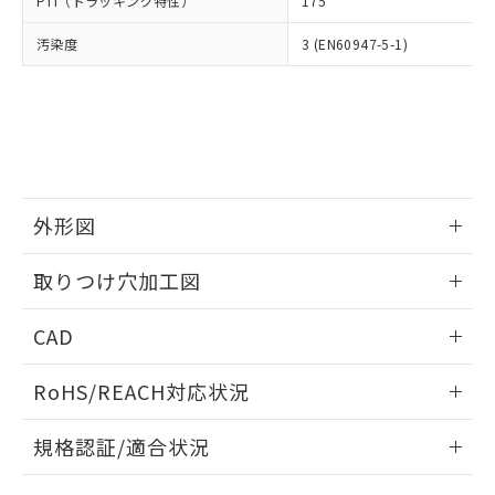
PTI（トラッキング特性）
175
たはお客様担当のオムロン制御
ください。
当社は、貴社製品を第三者に販売する
機器販売店・当社販売員にご確
在庫状況および標準価格結果を当社の
※2 対応予定月
「ｅ」：有害物質（10物質）のすべてが基
汚染度
3 (EN60947-5-1)
場合は、上記1、2および3の内容を当
認ください)
事前の承諾なく第三者に漏洩または開
準値以下であることを示します。
該第三者に通知します。また当社は、
示しないようお願いします。
部品在庫の切り替え状況などにより、予定
「10」：通常の使用状況下において有害物
販売先および販売に係わる関係者が違
マイパーツ機能（部品リスト作成サー
空
受注生産機種、また在庫状況の
月が前後することがあります。
質が外部に漏えいし、環境に深刻な影響を
法に輸出するおそれがある場合は、取
ビス）をご利用いただくには、I-Web
白
情報を公開していない機種
及ぼさない年数を意味します。
り引きをいたしません。
メンバーズにご登録されている必要が
「－」：未確認です。当社販売部門へお問
あります。
い合わせください。
お客様が当ウェブサイト上で当社にご
※3 非含有証明書ダウンロード
登録された部品リストについて、当社
外形図
および当社の共同利用者が、当社の製
下記の非含有証明書をダウンロードするこ
品・サービスに関するお客様との取
情報更新：2026/05/21
とができます。
取りつけ穴加工図
合意する
キャンセル
引・商談に必要な範囲で利用すること
をご了承ください。
情報更新：2026/05/21
EU RoHS指令（10物質）の非含有証明書
※当社の共同利用者とは、
"個人情報
CAD
51物質の非含有証明書（当社基準）
の共同利用に関して"
の「1.共同利
※本証明書は発行日時点で非含有を証明す
ログイン/会員登録いただくと、CADデータをダウンロー
用者の範囲」に記載されている法人を
RoHS/REACH対応状況
るもので、過去に遡って非含有を証明する
ドすることができます。
指します。
ものではありません。
情報更新：2026/7/29
また、RoHS指令のフタル酸エステル類４
規格認証/適合状況
物質の対応では、対応完了までの期間は出
ログイン/会員登録
EU RoHS
注意事項・凡例
荷製品に未対応品が混在することから備考
A30NK-3MM-01CA-P211についての規格認証/適合状況につ