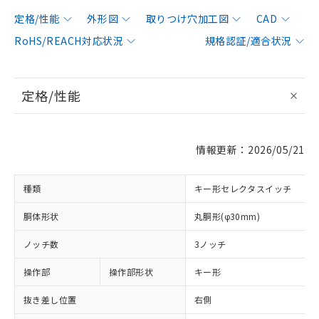
定格/性能
外形図
取りつけ穴加工図
CAD
RoHS/REACH対応状況
規格認証/適合状況
定格/性能
情報更新：2026/05/21
種類
キー形セレクタスイッチ
胴体形状
丸胴形(φ30mm)
ノッチ数
3ノッチ
操作部
操作部形状
キー形
抜き差し位置
右側