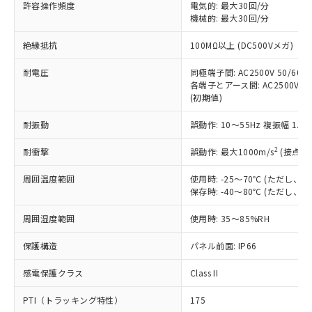
許容操作頻度
電気的: 最大30回/分
す。
機械的: 最大30回/分
対応予定：EU RoHS指令（10物質）の非含
ご利用条件
有に対応した製品に切り替える予定のある
絶縁抵抗
100MΩ以上 (DC500Vメガ)
商品です。
対応予定なし：EU RoHS指令（10物質）の
耐電圧
同極端子間: AC2500V 50/60Hz
以下の条件をお読みいただき、同意のうえ
非含有に非対応の商品で、対応品を出す予
各端子とアース間: AC2500V 50/
ご利用ください。
定はありません。
(初期値)
調査・確認中：EU RoHS指令（10物質）の
本サービスは、当社制御機器事業取扱
※1 中国RoHS○×表
非含有の対応状況を調査中または確認中の
耐振動
誤動作: 10～55Hz 複振幅 1.
商品の当社在庫状況および標準価格
商品です。
(税抜)を提供させていただくもので
「○」：最大均質材料含有率が中国RoHSの
2
耐衝撃
誤動作: 最大1000m/s
(接点開
非該当品：ライセンス料など無形物で、有
す。
基準値以下であることを示します。
害物質有無と関係のない商品です。
当社制御機器事業取扱商品の中には、
周囲温度範囲
使用時: -25～70℃ (ただし
「×」：最大均質材料含有率が中国RoHSの
仕入先様の事情により、非含有部品として
本サービスの対象外となる商品もある
保存時: -40～80℃ (ただし
基準値を超えていることを示します。
いたものが、含有品と判明した場合などや
当社は、これら貴社製品のうち、外国
ことをご了承ください。
「－」：未確認です。当社販売部門へお問
むを得ず変更することがあります。
為替および外国貿易法に定める商品
在庫状況および標準価格照会結果は、
周囲湿度範囲
使用時: 35～85%RH
い合わせください。
（以下｢規制貨物等」という）を輸出
記載している更新日時点での社内デー
*EU RoHS指令（10物質）：
または国外への提供する場合は、日本
保護構造
パネル前面: IP66
記
タに基づき作成されるものであり、閲
説明
鉛(Pb) 1000ppm以下、 水銀(Hg) 1000ppm以下、 カド
*中国RoHS10物質の基準値 (GB/T26572)：
国政府の輸出許可(または役務取引許
号
覧された時点での実際の在庫および標
ミウム(Cd) 100ppm以下、
Pb(鉛) :1000ppm、 Hg(水銀) : 1000ppm、 Cd(カドミウ
可)を取得するなどの必要な手続きを
六価クロム(Cr(Ⅵ)) 1000ppm以下、ポリ臭化ビフェニル
感電保護クラス
Class II
ム) : 100ppm、
準価格とは異なる場合があることをご
類(PBB) 1000ppm以下、ポリ臭化ジフェニルエーテル類
Cr(Ⅵ)(六価クロム) : 1000ppm、 PBBs(ポリ臭化ビフェ
とります。
了承ください。
(PBDE) 1000ppm以下、フタル酸ビス(2-エチルヘキシ
○
一定数以上の在庫あり
ニル類) : 1000ppm、 PBDEs(ポリ臭化ジフェニルエーテ
PTI（トラッキング特性）
175
当社は規制貨物を破棄する場合は、完
ル) (DEHP)(別名：DOP) 1000ppm以下、フタル酸ブチ
正式な納期状況および標準価格はお客
ル類) : 1000ppm、