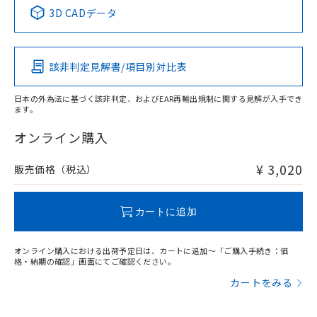
中国 RoHS表
※1 ※2
3D CADデータ
Pb
Hg
Cd
Cr(VI)
該非判定見解書/項目別対比表
X
O
O
O
日本の外為法に基づく該非判定、およびEAR再輸出規制に関する見解が入手でき
ます。
"対応済み"や非含有の記載がされた商品であっても、流通
在庫等で未対応品が混在する可能性があります。
オンライン購入
非含有品が必要な際は、弊社営業部門もしくは販売店へお
問い合わせください。
¥ 3,020
販売価格（税込）
この製品のRoHS/REACH対応状況ページへ
カートに追加
オンライン購入における出荷予定日は、カートに追加～「ご購入手続き：価
格・納期の確認」画面にてご確認ください。
カートをみる