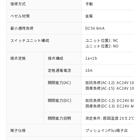
復帰方式
手動
ベゼル材質
金属
最小適用負荷
DC5V 6mA
スイッチユニット構成
ユニット位置1: NC
ユニット位置2: NO
接点定格
接点構成
1a+1b
定格通電電流
10A
開閉能力(AC)
抵抗負荷(AC-12): AC24V 10A/A
誘導負荷(AC-15): AC24V 10A/AC
開閉能力(DC)
抵抗負荷(DC-12): DC24V 8A/DC
誘導負荷(DC-13): DC24V 4A/DC
※1 対応状況
開閉能力説明
測定条件: 周囲温度 20±2℃、
対応済み：EU RoHS指令（10物質）の
端子仕様
プッシュインPlus端子台
非含有に対応した製品が提供可能な商品で