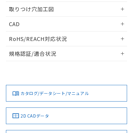
用者の範囲」に記載されている法人を
情報更新：2026/05/21
るもので、過去に遡って非含有を証明する
指します。
取りつけ穴加工図
ものではありません。
また、RoHS指令のフタル酸エステル類４
情報更新：2026/05/21
CAD
物質の対応では、対応完了までの期間は出
荷製品に未対応品が混在することから備考
ログイン/会員登録いただくと、CADデータをダウンロー
欄に対応日を記載しておりました。
RoHS/REACH対応状況
ドすることができます。
既に当社にて対応品への在庫切替を完了
していることから、特段のことがない限
情報更新：2026/7/29
規格認証/適合状況
り、2022年1月12日より割愛しておりま
す。
ログイン/会員登録
EU RoHS
注意事項・凡例
A30NK-3MM-01CA-P210についての規格認証/適合状況につ
いては、「カスタマーサポートセンタ お客様相談室」または
貴社担当オムロン営業員または販売店にお問い合わせくださ
対応状況
対応予定月
※1
※2
い。
ダウンロードデータをご利用いただく前に、以下を必ずお読
みください。
カタログ/データシート/マニュアル
対応済み
ソフトウェアの使用条件
お問い合わせ
中国 RoHS
注意事項・凡例
2D CADデータ