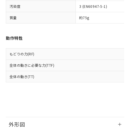
ルベンジル（BBP） 1000ppm以下、フタル酸ジブチル
全に破砕するなど、違法に輸出されな
DBP(フタル酸ジブチル) : 1000ppm、 DIBP(フタル酸ジ
様のお取引先、またはお客様担当のオ
（DBP） 1000ppm以下、フタル酸ジイソブチル
イソブチル) : 1000ppm、 BBP(フタル酸ブチルベンジ
汚染度
3 (EN60947-5-1)
△
一定数には満たないが在庫あり
いよう必要な手段を講じます。
ムロン制御機器販売店・当社販売員に
(DIBP) 1000ppm以下
ル) : 1000ppm、
当社は貴社製品を、核兵器、ミサイ
但し、RoHS指令で産業用監視および制御機器に対する
DEHP(フタル酸ビス(2-エチルヘキシル)) : 1000ppm
ご相談ください。
質量
約75g
適用除外項目は除く。
ル、化学兵器、生物兵器またはその他
－
在庫なし(最新の在庫状況につ
オムロン制御機器販売店や当社販売拠
フタル酸エステル類の４物質については閾値を超える意
武器並びにこれらの製造装置等に一切
いては、お客様のお取引先、ま
図的な使用がないことを確認しています。
点は「
販売ネットワーク
」をご確認
※2 環境保護使用期限
使用いたしません。
たはお客様担当のオムロン制御
ください。
動作特性
当社は、貴社製品を第三者に販売する
機器販売店・当社販売員にご確
在庫状況および標準価格結果を当社の
※2 対応予定月
「ｅ」：有害物質（10物質）のすべてが基
場合は、上記1、2および3の内容を当
認ください)
事前の承諾なく第三者に漏洩または開
準値以下であることを示します。
該第三者に通知します。また当社は、
示しないようお願いします。
もどりの力(RF)
部品在庫の切り替え状況などにより、予定
「10」：通常の使用状況下において有害物
販売先および販売に係わる関係者が違
マイパーツ機能（部品リスト作成サー
空
受注生産機種、また在庫状況の
月が前後することがあります。
質が外部に漏えいし、環境に深刻な影響を
法に輸出するおそれがある場合は、取
ビス）をご利用いただくには、I-Web
白
情報を公開していない機種
全体の動きに必要な力(TTF)
及ぼさない年数を意味します。
り引きをいたしません。
メンバーズにご登録されている必要が
「－」：未確認です。当社販売部門へお問
あります。
全体の動き(TT)
い合わせください。
お客様が当ウェブサイト上で当社にご
※3 非含有証明書ダウンロード
登録された部品リストについて、当社
および当社の共同利用者が、当社の製
下記の非含有証明書をダウンロードするこ
品・サービスに関するお客様との取
とができます。
合意する
キャンセル
引・商談に必要な範囲で利用すること
をご了承ください。
EU RoHS指令（10物質）の非含有証明書
※当社の共同利用者とは、
"個人情報
51物質の非含有証明書（当社基準）
外形図
の共同利用に関して"
の「1.共同利
※本証明書は発行日時点で非含有を証明す