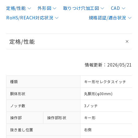
定格/性能
外形図
取りつけ穴加工図
CAD
RoHS/REACH対応状況
規格認証/適合状況
定格/性能
情報更新：2026/05/21
種類
キー形セレクタスイッチ
胴体形状
丸胴形(φ30mm)
ノッチ数
3ノッチ
操作部
操作部形状
キー形
抜き差し位置
右側