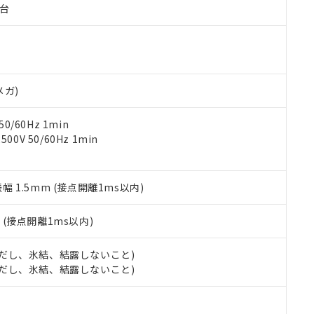
子台
ご相談ください。
は満たないが在庫あり
製品を第三者に販売する場合は、上記1、2および3の内容を当該第
機器販売店や当社販売拠点は「
販売ネットワーク
」をご確認くだ
販売先および販売に係わる関係者が違法に輸出するおそれがある場
用期限
び標準価格結果を当社の事前の承諾なく第三者に漏洩または開示し
え状況などにより、予定月が前後することがあります。
(最新の在庫状況については、お客様のお取引先、またはお客様担当
（10物質）のすべてが基準値以下であることを示します。
店・当社販売員にご確認ください)
能（部品リスト作成サービス）をご利用いただくには、I-Webメン
使用状況下において有害物質が外部に漏えいし、環境に深刻な影響を
あります。
メガ)
機種、また在庫状況の情報を公開していない機種
ェブサイト上で当社にご登録された部品リストについて、当社およ
書ダウンロード
す。当社販売部門へお問い合わせください。
品・サービスに関するお客様との取引・商談に必要な範囲で利用す
合意する
キャンセル
0/60Hz 1min
書をダウンロードすることができます。
0V 50/60Hz 1min
利用者とは、
"個人情報の共同利用に関して"
の「1.共同利用者の
します。
10物質）の非含有証明書
明書（当社基準）
振幅 1.5mm (接点開離1ms以内)
日時点で非含有を証明するもので、過去に遡って非含有を証明するも
令のフタル酸エステル類４物質の対応では、対応完了までの期間は出
備考欄に対応日を記載しておりました。
2
(接点開離1ms以内)
品への在庫切替を完了していることから、特段のことがない限り、20
す。
 (ただし、氷結、結露しないこと)
 (ただし、氷結、結露しないこと)