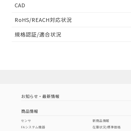
CAD
ログイン/会員登録いただくと、CADデータをダウンロ
RoHS/REACH対応状況
規格認証/適合状況
EU RoHS
注意事項・凡例
A30NK-3MM-01CA-P121についての規格認証/適合
員または販売店にお問い合わせください。
ダウンロードデータをご利用いただく前に、以下を必ずお読
対応状況
対応予定月
※1
※2
ソフトウェアの使用条件
対応済み
お知らせ・最新情報
中国 RoHS
注意事項・凡例
商品情報
中国 RoHS表
※1 ※2
センサ
新商品情報
FAシステム機器
在庫状況/標準価格