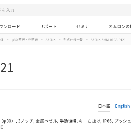
ウンロード
サポート
セミナ
オムロンの
示灯
>
φ30:照光・非照光
>
A30NK
>
形式仕様一覧
>
A30NK-3MM-01CA-P121
21
日本語
English
0）, 3ノッチ, 金属ベゼル, 手動復帰, キー右抜け, IP66, プッシュ
NO