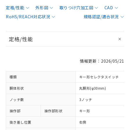
定格/性能
外形図
取りつけ穴加工図
CAD
RoHS/REACH対応状況
規格認証/適合状況
定格/性能
情報更新：2026/05/21
種類
キー形セレクタスイッチ
胴体形状
丸胴形(φ30mm)
ノッチ数
3ノッチ
操作部
操作部形状
キー形
抜き差し位置
右側