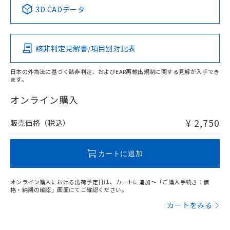
中国 RoHS表
※1 ※2
3D CADデータ
Pb
Hg
Cd
Cr(VI)
該非判定見解書/項目別対比表
X
O
O
O
日本の外為法に基づく該非判定、およびEAR再輸出規制に関する見解が入手でき
ます。
"対応済み"や非含有の記載がされた商品であっても、流通
在庫等で未対応品が混在する可能性があります。
オンライン購入
非含有品が必要な際は、弊社営業部門もしくは販売店へお
問い合わせください。
¥ 2,750
販売価格（税込）
この製品のRoHS/REACH対応状況ページへ
カートに追加
オンライン購入における出荷予定日は、カートに追加～「ご購入手続き：価
格・納期の確認」画面にてご確認ください。
カートをみる