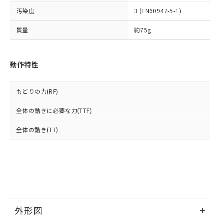
ルベンジル（BBP） 1000ppm以下、フタル酸ジブチル
全に破砕するなど、違法に輸出されな
DBP(フタル酸ジブチル) : 1000ppm、 DIBP(フタル酸ジ
様のお取引先、またはお客様担当のオ
（DBP） 1000ppm以下、フタル酸ジイソブチル
イソブチル) : 1000ppm、 BBP(フタル酸ブチルベンジ
汚染度
3 (EN60947-5-1)
△
一定数には満たないが在庫あり
いよう必要な手段を講じます。
ムロン制御機器販売店・当社販売員に
(DIBP) 1000ppm以下
ル) : 1000ppm、
当社は貴社製品を、核兵器、ミサイ
但し、RoHS指令で産業用監視および制御機器に対する
DEHP(フタル酸ビス(2-エチルヘキシル)) : 1000ppm
ご相談ください。
質量
約75g
適用除外項目は除く。
ル、化学兵器、生物兵器またはその他
－
在庫なし(最新の在庫状況につ
オムロン制御機器販売店や当社販売拠
フタル酸エステル類の４物質については閾値を超える意
武器並びにこれらの製造装置等に一切
いては、お客様のお取引先、ま
図的な使用がないことを確認しています。
点は「
販売ネットワーク
」をご確認
※2 環境保護使用期限
使用いたしません。
たはお客様担当のオムロン制御
ください。
動作特性
当社は、貴社製品を第三者に販売する
機器販売店・当社販売員にご確
在庫状況および標準価格結果を当社の
※2 対応予定月
「ｅ」：有害物質（10物質）のすべてが基
場合は、上記1、2および3の内容を当
認ください)
事前の承諾なく第三者に漏洩または開
準値以下であることを示します。
該第三者に通知します。また当社は、
示しないようお願いします。
もどりの力(RF)
部品在庫の切り替え状況などにより、予定
「10」：通常の使用状況下において有害物
販売先および販売に係わる関係者が違
マイパーツ機能（部品リスト作成サー
空
受注生産機種、また在庫状況の
月が前後することがあります。
質が外部に漏えいし、環境に深刻な影響を
法に輸出するおそれがある場合は、取
ビス）をご利用いただくには、I-Web
白
情報を公開していない機種
全体の動きに必要な力(TTF)
及ぼさない年数を意味します。
り引きをいたしません。
メンバーズにご登録されている必要が
「－」：未確認です。当社販売部門へお問
あります。
全体の動き(TT)
い合わせください。
お客様が当ウェブサイト上で当社にご
※3 非含有証明書ダウンロード
登録された部品リストについて、当社
および当社の共同利用者が、当社の製
下記の非含有証明書をダウンロードするこ
品・サービスに関するお客様との取
とができます。
合意する
キャンセル
引・商談に必要な範囲で利用すること
をご了承ください。
EU RoHS指令（10物質）の非含有証明書
※当社の共同利用者とは、
"個人情報
51物質の非含有証明書（当社基準）
外形図
の共同利用に関して"
の「1.共同利
※本証明書は発行日時点で非含有を証明す