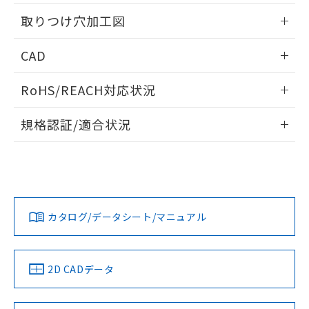
用者の範囲」に記載されている法人を
情報更新：2026/05/21
るもので、過去に遡って非含有を証明する
指します。
取りつけ穴加工図
ものではありません。
また、RoHS指令のフタル酸エステル類４
情報更新：2026/05/21
CAD
物質の対応では、対応完了までの期間は出
荷製品に未対応品が混在することから備考
ログイン/会員登録いただくと、CADデータをダウンロー
欄に対応日を記載しておりました。
RoHS/REACH対応状況
ドすることができます。
既に当社にて対応品への在庫切替を完了
していることから、特段のことがない限
情報更新：
規格認証/適合状況
り、2022年1月12日より割愛しておりま
す。
ログイン/会員登録
EU RoHS
注意事項・凡例
A30NK-3MM-01CA-G201についての規格認証/適合状況につ
いては、「カスタマーサポートセンタ お客様相談室」または
貴社担当オムロン営業員または販売店にお問い合わせくださ
対応状況
対応予定月
※1
※2
い。
ダウンロードデータをご利用いただく前に、以下を必ずお読
みください。
カタログ/データシート/マニュアル
対応済み
ソフトウェアの使用条件
お問い合わせ
中国 RoHS
注意事項・凡例
2D CADデータ