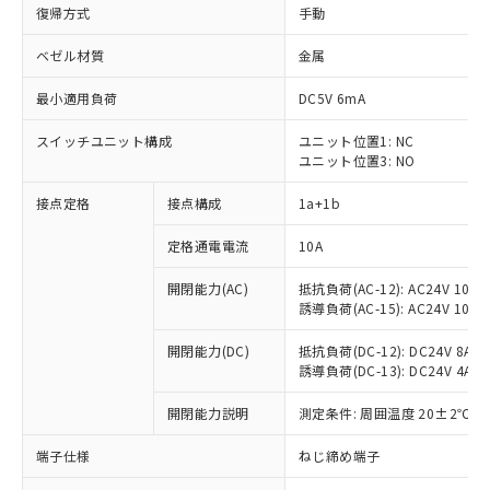
復帰方式
手動
ベゼル材質
金属
最小適用負荷
DC5V 6mA
スイッチユニット構成
ユニット位置1: NC
ユニット位置3: NO
接点定格
接点構成
1a+1b
定格通電電流
10A
開閉能力(AC)
抵抗負荷(AC-12): AC24V 10A/A
誘導負荷(AC-15): AC24V 10A/AC
開閉能力(DC)
抵抗負荷(DC-12): DC24V 8A/DC
誘導負荷(DC-13): DC24V 4A/DC
※1 対応状況
開閉能力説明
測定条件: 周囲温度 20±2℃、
対応済み：EU RoHS指令（10物質）の
端子仕様
ねじ締め端子
非含有に対応した製品が提供可能な商品で