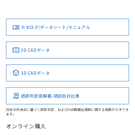
欄に対応日を記載しておりました。
いては、「カスタマーサポートセンタ お客様相談室」または
既に当社にて対応品への在庫切替を完了
貴社担当オムロン営業員または販売店にお問い合わせくださ
対応状況
対応予定月
※1
※2
していることから、特段のことがない限
い。
ダウンロードデータをご利用いただく前に、以下を必ずお読
り、2022年1月12日より割愛しておりま
みください。
カタログ/データシート/マニュアル
対応済み
す。
ソフトウェアの使用条件
お問い合わせ
中国 RoHS
注意事項・凡例
2D CADデータ
中国 RoHS表
※1 ※2
3D CADデータ
Pb
Hg
Cd
Cr(VI)
該非判定見解書/項目別対比表
X
O
O
O
日本の外為法に基づく該非判定、およびEAR再輸出規制に関する見解が入手でき
ます。
"対応済み"や非含有の記載がされた商品であっても、流通
在庫等で未対応品が混在する可能性があります。
オンライン購入
非含有品が必要な際は、弊社営業部門もしくは販売店へお