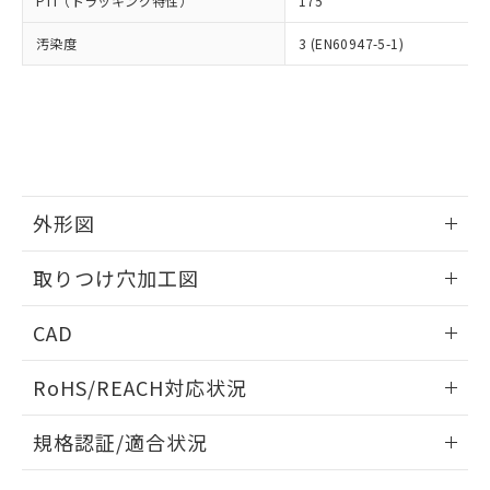
PTI（トラッキング特性）
175
たはお客様担当のオムロン制御
ください。
当社は、貴社製品を第三者に販売する
機器販売店・当社販売員にご確
在庫状況および標準価格結果を当社の
※2 対応予定月
「ｅ」：有害物質（10物質）のすべてが基
汚染度
3 (EN60947-5-1)
場合は、上記1、2および3の内容を当
認ください)
事前の承諾なく第三者に漏洩または開
準値以下であることを示します。
該第三者に通知します。また当社は、
示しないようお願いします。
部品在庫の切り替え状況などにより、予定
「10」：通常の使用状況下において有害物
販売先および販売に係わる関係者が違
マイパーツ機能（部品リスト作成サー
空
受注生産機種、また在庫状況の
月が前後することがあります。
質が外部に漏えいし、環境に深刻な影響を
法に輸出するおそれがある場合は、取
ビス）をご利用いただくには、I-Web
白
情報を公開していない機種
及ぼさない年数を意味します。
り引きをいたしません。
メンバーズにご登録されている必要が
「－」：未確認です。当社販売部門へお問
あります。
い合わせください。
お客様が当ウェブサイト上で当社にご
※3 非含有証明書ダウンロード
登録された部品リストについて、当社
外形図
および当社の共同利用者が、当社の製
下記の非含有証明書をダウンロードするこ
品・サービスに関するお客様との取
情報更新：2026/05/21
とができます。
取りつけ穴加工図
合意する
キャンセル
引・商談に必要な範囲で利用すること
をご了承ください。
情報更新：2026/05/21
EU RoHS指令（10物質）の非含有証明書
※当社の共同利用者とは、
"個人情報
CAD
51物質の非含有証明書（当社基準）
の共同利用に関して"
の「1.共同利
※本証明書は発行日時点で非含有を証明す
ログイン/会員登録いただくと、CADデータをダウンロー
用者の範囲」に記載されている法人を
RoHS/REACH対応状況
るもので、過去に遡って非含有を証明する
ドすることができます。
指します。
ものではありません。
情報更新：2026/7/29
また、RoHS指令のフタル酸エステル類４
規格認証/適合状況
物質の対応では、対応完了までの期間は出
ログイン/会員登録
EU RoHS
注意事項・凡例
荷製品に未対応品が混在することから備考
A30NK-3MM-01CA-G121についての規格認証/適合状況につ