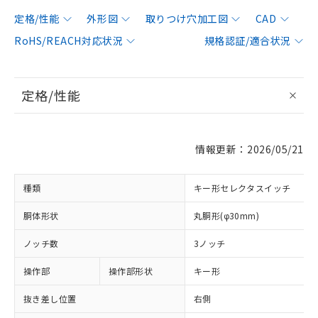
定格/性能
外形図
取りつけ穴加工図
CAD
RoHS/REACH対応状況
規格認証/適合状況
定格/性能
情報更新：2026/05/21
種類
キー形セレクタスイッチ
胴体形状
丸胴形(φ30mm)
ノッチ数
3ノッチ
操作部
操作部形状
キー形
抜き差し位置
右側