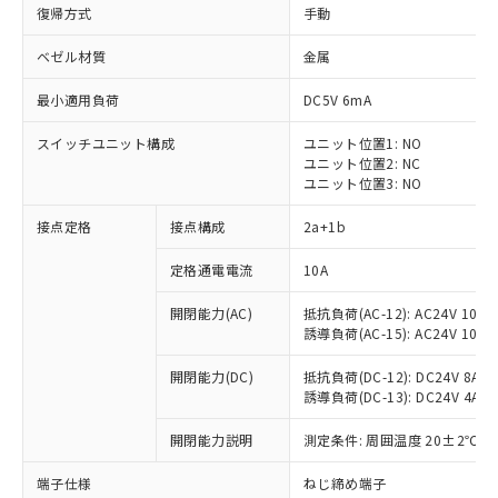
復帰方式
手動
ベゼル材質
金属
最小適用負荷
DC5V 6mA
スイッチユニット構成
ユニット位置1: NO
ユニット位置2: NC
ユニット位置3: NO
接点定格
接点構成
2a+1b
定格通電電流
10A
※1 対応状況
開閉能力(AC)
抵抗負荷(AC-12): AC24V 10A/A
誘導負荷(AC-15): AC24V 10A/AC
対応済み：EU RoHS指令（10物質）の
非含有に対応した製品が提供可能な商品で
開閉能力(DC)
抵抗負荷(DC-12): DC24V 8A/DC
す。
誘導負荷(DC-13): DC24V 4A/DC
対応予定：EU RoHS指令（10物質）の非含
ご利用条件
有に対応した製品に切り替える予定のある
開閉能力説明
測定条件: 周囲温度 20±2℃、
商品です。
対応予定なし：EU RoHS指令（10物質）の
端子仕様
ねじ締め端子
以下の条件をお読みいただき、同意のうえ