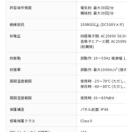
非含有に非対応の商品で、対応品を出す予
ご利用ください。
定はありません。
許容操作頻度
電気的: 最大30回/分
調査・確認中：EU RoHS指令（10物質）の
機械的: 最大30回/分
本サービスは、当社制御機器事業取扱
※1 中国RoHS○×表
非含有の対応状況を調査中または確認中の
商品の当社在庫状況および標準価格
絶縁抵抗
100MΩ以上 (DC500Vメガ)
商品です。
(税抜)を提供させていただくもので
「○」：最大均質材料含有率が中国RoHSの
非該当品：ライセンス料など無形物で、有
す。
耐電圧
同極端子間: AC2500V 50/60Hz
基準値以下であることを示します。
害物質有無と関係のない商品です。
当社制御機器事業取扱商品の中には、
各端子とアース間: AC2500V 50/
「×」：最大均質材料含有率が中国RoHSの
仕入先様の事情により、非含有部品として
(初期値)
本サービスの対象外となる商品もある
基準値を超えていることを示します。
いたものが、含有品と判明した場合などや
当社は、これら貴社製品のうち、外国
ことをご了承ください。
「－」：未確認です。当社販売部門へお問
むを得ず変更することがあります。
為替および外国貿易法に定める商品
耐振動
誤動作: 10～55Hz 複振幅 1.
在庫状況および標準価格照会結果は、
い合わせください。
（以下｢規制貨物等」という）を輸出
記載している更新日時点での社内デー
*EU RoHS指令（10物質）：
2
耐衝撃
誤動作: 最大1000m/s
(接点開
または国外への提供する場合は、日本
記
タに基づき作成されるものであり、閲
説明
鉛(Pb) 1000ppm以下、 水銀(Hg) 1000ppm以下、 カド
*中国RoHS10物質の基準値 (GB/T26572)：
国政府の輸出許可(または役務取引許
号
覧された時点での実際の在庫および標
ミウム(Cd) 100ppm以下、
Pb(鉛) :1000ppm、 Hg(水銀) : 1000ppm、 Cd(カドミウ
周囲温度範囲
使用時: -25～70℃ (ただし
可)を取得するなどの必要な手続きを
六価クロム(Cr(Ⅵ)) 1000ppm以下、ポリ臭化ビフェニル
ム) : 100ppm、
準価格とは異なる場合があることをご
保存時: -40～80℃ (ただし
類(PBB) 1000ppm以下、ポリ臭化ジフェニルエーテル類
Cr(Ⅵ)(六価クロム) : 1000ppm、 PBBs(ポリ臭化ビフェ
とります。
了承ください。
(PBDE) 1000ppm以下、フタル酸ビス(2-エチルヘキシ
○
一定数以上の在庫あり
ニル類) : 1000ppm、 PBDEs(ポリ臭化ジフェニルエーテ
当社は規制貨物を破棄する場合は、完
ル) (DEHP)(別名：DOP) 1000ppm以下、フタル酸ブチ
正式な納期状況および標準価格はお客
ル類) : 1000ppm、
周囲湿度範囲
使用時: 35～85%RH
ルベンジル（BBP） 1000ppm以下、フタル酸ジブチル
全に破砕するなど、違法に輸出されな
DBP(フタル酸ジブチル) : 1000ppm、 DIBP(フタル酸ジ
様のお取引先、またはお客様担当のオ
（DBP） 1000ppm以下、フタル酸ジイソブチル
イソブチル) : 1000ppm、 BBP(フタル酸ブチルベンジ
△
一定数には満たないが在庫あり
いよう必要な手段を講じます。
ムロン制御機器販売店・当社販売員に
(DIBP) 1000ppm以下
保護構造
パネル前面: IP66
ル) : 1000ppm、
当社は貴社製品を、核兵器、ミサイ
但し、RoHS指令で産業用監視および制御機器に対する
DEHP(フタル酸ビス(2-エチルヘキシル)) : 1000ppm
ご相談ください。
適用除外項目は除く。
ル、化学兵器、生物兵器またはその他
－
在庫なし(最新の在庫状況につ
感電保護クラス
Class II
オムロン制御機器販売店や当社販売拠
フタル酸エステル類の４物質については閾値を超える意
武器並びにこれらの製造装置等に一切
いては、お客様のお取引先、ま
図的な使用がないことを確認しています。
点は「
販売ネットワーク
」をご確認
※2 環境保護使用期限
使用いたしません。