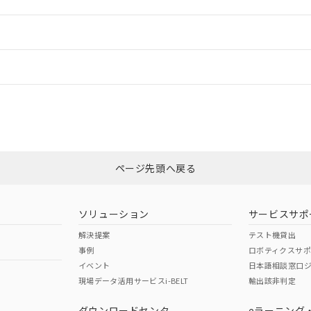
ードすることができます。
情報更新：
ログイン/会員登録
状況については、「カスタマーサポートセンタ お客様相談室」または貴社担
みください。
非含有証明書
※3
ページ先頭へ戻る
ダウンロードはこちら
ソリューション
サービスサポ
解決提案
テスト機貸出
事例
ロボティクスサ
イベント
日本語相談窓口
現場データ活用サービスi-BELT
輸出該非判定
I)
PBBs
PBDEs
DBP
ダウンロードセンタ
eラーニング