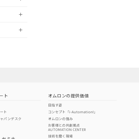
2026/7/29
当オムロン営業
お問い合わせ
ート
オムロンの提供価値
目指す姿
ポート
コンセプト「i-Automation!」
ジャパンデスク
オムロンの強み
お客様との共創拠点
AUTOMATION CENTER
DIBP
BBP
DEHP
環境保護
技術を磨く現場
・セミナ