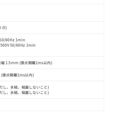
ご相談ください。
は満たないが在庫あり
製品を第三者に販売する場合は、上記1、2および3の内容を当該第
機器販売店や当社販売拠点は「
販売ネットワーク
」をご確認くだ
販売先および販売に係わる関係者が違法に輸出するおそれがある場
用期限
び標準価格結果を当社の事前の承諾なく第三者に漏洩または開示し
え状況などにより、予定月が前後することがあります。
(最新の在庫状況については、お客様のお取引先、またはお客様担当
（10物質）のすべてが基準値以下であることを示します。
店・当社販売員にご確認ください)
能（部品リスト作成サービス）をご利用いただくには、I-Webメン
使用状況下において有害物質が外部に漏えいし、環境に深刻な影響を
メガ)
あります。
機種、また在庫状況の情報を公開していない機種
ェブサイト上で当社にご登録された部品リストについて、当社およ
書ダウンロード
す。当社販売部門へお問い合わせください。
品・サービスに関するお客様との取引・商談に必要な範囲で利用す
0/60Hz 1min
合意する
キャンセル
書をダウンロードすることができます。
0V 50/60Hz 1min
利用者とは、
"個人情報の共同利用に関して"
の「1.共同利用者の
します。
10物質）の非含有証明書
明書（当社基準）
振幅 1.5mm (接点開離1ms以内)
日時点で非含有を証明するもので、過去に遡って非含有を証明するも
令のフタル酸エステル類４物質の対応では、対応完了までの期間は出
2
(接点開離1ms以内)
備考欄に対応日を記載しておりました。
品への在庫切替を完了していることから、特段のことがない限り、20
 (ただし、氷結、結露しないこと)
す。
 (ただし、氷結、結露しないこと)