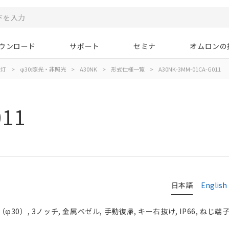
ウンロード
サポート
セミナ
オムロンの
示灯
>
φ30:照光・非照光
>
A30NK
>
形式仕様一覧
>
A30NK-3MM-01CA-G011
011
日本語
English
0）, 3ノッチ, 金属ベゼル, 手動復帰, キー右抜け, IP66, ねじ端子