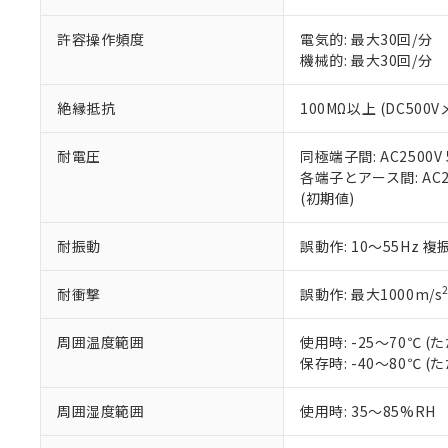
当社販売員に
※2 対応予定月
△
一定数に
当社は、貴社
オムロン制御
また当社は、
※2 環境保護使
許容操作頻度
電気的: 最大30回/分
在庫状況およ
部品在庫の切り替
たしません。
－
在庫なし
機械的: 最大30回/分
す。
「ｅ」：有害物質
機器販売
マイパーツ機
「10」：通常の
絶縁抵抗
100MΩ以上 (DC500V
ている必要が
味します。
空
受注生産
お客様が当ウ
※3 非含有証明
「－」：未確認で
白
が、当社の製
耐電圧
同極端子間: AC2500V 5
さい。
下記の非含有証明
各端子とアース間: AC250
※当社の共同
(初期値)
いる法人を指
EU RoHS指令（
51物質の非含有証
耐振動
誤動作: 10～55Hz 複
※本証明書は発行
また、RoHS指
耐衝撃
誤動作: 最大1000m/s
混在することから
既に当社にて対応
周囲温度範囲
使用時: -25～70℃
り割愛しておりま
保存時: -40～80℃
周囲湿度範囲
使用時: 35～85%RH