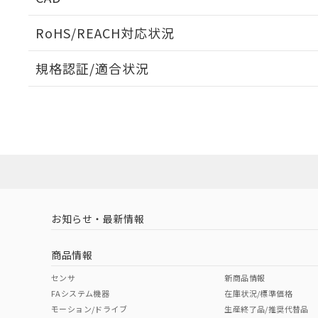
ログイン/会員登録いただくと、CADデータをダウンロ
RoHS/REACH対応状況
規格認証/適合状況
EU RoHS
注意事項・凡例
A30NK-3MM-01CA-G011についての規格認証/適合
員または販売店にお問い合わせください。
ダウンロードデータをご利用いただく前に、以下を必ずお読
対応状況
対応予定月
※1
※2
ソフトウェアの使用条件
対応済み
お知らせ・最新情報
中国 RoHS
注意事項・凡例
商品情報
中国 RoHS表
※1 ※2
センサ
新商品情報
FAシステム機器
在庫状況/標準価格
Pb
Hg
Cd
Cr(V
モーション/ドライブ
生産終了品/推奨代替品