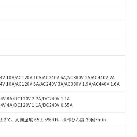
 RoHS指令（10物質）の非含有に対応した製品が提供可能な商品です
oHS指令（10物質）の非含有に対応した製品に切り替える予定のある
 RoHS指令（10物質）の非含有に非対応の商品で、対応品を出す予
 RoHS指令（10物質）の非含有の対応状況を調査中または確認中の
ンス料など無形物で、有害物質有無と関係のない商品です。
○×表
より、非含有部品としていたものが、含有品と判明した場合などやむ
V 10A/AC120V 10A/AC240V 6A/AC380V 2A/AC440V 2A
みいただき、同意のうえご利用ください。
 10A/AC120V 6A/AC240V 3A/AC380V 1.9A/AC440V 1.6A
材料含有率が中国RoHSの基準値以下であることを示します。
材料含有率が中国RoHSの基準値を超えていることを示します。
、当社制御機器事業取扱商品の当社在庫状況および標準価格(税抜)
ら貴社製品のうち、外国為替および外国貿易法に定める商品（以下｢
質）：
す。当社販売部門へお問い合わせください。
V 8A/DC120V 2.2A/DC240V 1.1A
 水銀(Hg) 1000ppm以下、 カドミウム(Cd) 100ppm以下、
たは国外への提供する場合は、日本国政府の輸出許可(または役務取
000ppm以下、ポリ臭化ビフェニル類(PBB) 1000ppm以下、ポリ臭化ジフェニルエーテル類(P
V 4A/DC120V 1.1A/DC240V 0.55A
事業取扱商品の中には、本サービスの対象外となる商品もあること
手続きをとります。
キシル) (DEHP)(別名：DOP) 1000ppm以下、フタル酸ブチルベンジル（BBP） 100
(GB/T26572)：
以下、フタル酸ジイソブチル (DIBP) 1000ppm以下
び標準価格照会結果は、記載している更新日時点での社内データに
物を破棄する場合は、完全に破砕するなど、違法に輸出されないよ
(水銀) : 1000ppm、 Cd(カドミウム) : 100ppm、
業用監視および制御機器に対する適用除外項目は除く。
覧された時点での実際の在庫および標準価格とは異なる場合がある
0±2℃、周囲湿度 65±5%RH、操作ひん度 30回/min
1000ppm、 PBBs(ポリ臭化ビフェニル類) : 1000ppm、 PBDEs(ポリ臭化ジフェニルエーテル類
物質については閾値を超える意図的な使用がないことを確認しています。
上の在庫あり
 1000ppm、 DIBP(フタル酸ジイソブチル) : 1000ppm、 BBP(フタル酸ブチルベンジル) :
品を、核兵器、ミサイル、化学兵器、生物兵器またはその他武器並
チルヘキシル)) : 1000ppm
況および標準価格はお客様のお取引先、またはお客様担当のオムロ
用いたしません。