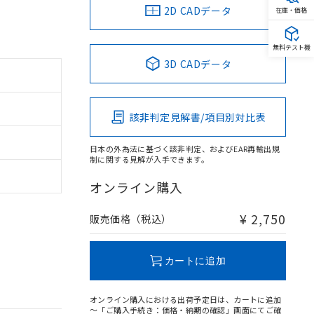
2D CADデータ
在庫・価格
無料テスト機
3D CADデータ
該非判定見解書/項目別対比表
日本の外為法に基づく該非判定、およびEAR再輸出規
制に関する見解が入手できます。
オンライン購入
¥ 2,750
販売価格（税込）
カートに追加
オンライン購入における出荷予定日は、カートに追加
～「ご購入手続き：価格・納期の確認」画面にてご確