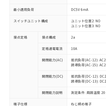
最小適用負荷
DC5V 6mA
スイッチユニット構成
ユニット位置2: NO
※1 対応状況
ユニット位置3: NO
対応済み：EU
接点定格
接点構成
2a
対応予定：EU R
対応予定なし：EU
調査・確認中：EU
定格通電電流
10A
ご利用条件
非該当品：ライセ
※1 中国RoHS
仕入先様の事情に
開閉能力(AC)
抵抗負荷(AC-12): AC24
があります。
以下の条件をお読
誘導負荷(AC-15): AC24V
「○」：最大均質
「×」：最大均質
本サービスは
当社は、これ
*EU RoHS指令（10物
「－」：未確認で
開閉能力(DC)
抵抗負荷(DC-12): DC24
鉛(Pb) 1000ppm以下、
くものです。
う）を輸出ま
記
説明
六価クロム(Cr(Ⅵ)) 1
誘導負荷(DC-13): DC24
当社制御機器
などの必要な
フタル酸ビス(2-エチルヘ
号
*中国RoHS10物質の基準値 
ル（DBP） 1000ppm
在庫状況およ
当社は規制貨
Pb(鉛) :1000ppm、 Hg
但し、RoHS指令で産
のであり、閲
開閉能力説明
測定条件: 周囲温度 2
ます。
Cr(Ⅵ)(六価クロム) : 
フタル酸エステル類の４
○
一定数以
DBP(フタル酸ジブチル) :
い。
当社は貴社製
DEHP(フタル酸ビス(2-エ
正式な納期状
置等に一切使
端子仕様
ねじ締め端子