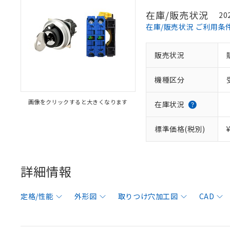
在庫/販売状況
20
在庫/販売状況 ご利用条
販売状況
機種区分
画像をクリックすると大きくなります
在庫状況
標準価格(税別)
詳細情報
定格/性能
外形図
取りつけ穴加工図
CAD