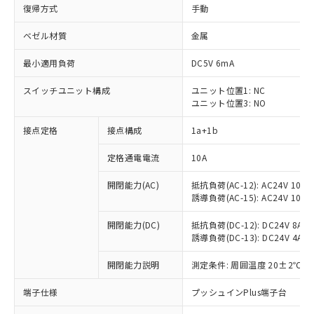
復帰方式
手動
ベゼル材質
金属
最小適用負荷
DC5V 6mA
スイッチユニット構成
ユニット位置1: NC
ユニット位置3: NO
接点定格
接点構成
1a+1b
定格通電電流
10A
開閉能力(AC)
抵抗負荷(AC-12): AC24V 10A/A
誘導負荷(AC-15): AC24V 10A/AC
開閉能力(DC)
抵抗負荷(DC-12): DC24V 8A/DC
誘導負荷(DC-13): DC24V 4A/DC
※1 対応状況
開閉能力説明
測定条件: 周囲温度 20±2℃、
対応済み：EU RoHS指令（10物質）の
端子仕様
プッシュインPlus端子台
非含有に対応した製品が提供可能な商品で