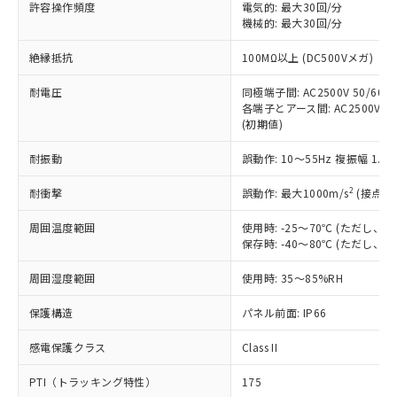
許容操作頻度
電気的: 最大30回/分
す。
機械的: 最大30回/分
対応予定：EU RoHS指令（10物質）の非含
ご利用条件
有に対応した製品に切り替える予定のある
絶縁抵抗
100MΩ以上 (DC500Vメガ)
商品です。
対応予定なし：EU RoHS指令（10物質）の
耐電圧
同極端子間: AC2500V 50/60Hz
以下の条件をお読みいただき、同意のうえ
非含有に非対応の商品で、対応品を出す予
各端子とアース間: AC2500V 50/
ご利用ください。
定はありません。
(初期値)
調査・確認中：EU RoHS指令（10物質）の
本サービスは、当社制御機器事業取扱
※1 中国RoHS○×表
非含有の対応状況を調査中または確認中の
耐振動
誤動作: 10～55Hz 複振幅 1.
商品の当社在庫状況および標準価格
商品です。
(税抜)を提供させていただくもので
「○」：最大均質材料含有率が中国RoHSの
2
耐衝撃
誤動作: 最大1000m/s
(接点開
非該当品：ライセンス料など無形物で、有
す。
基準値以下であることを示します。
害物質有無と関係のない商品です。
当社制御機器事業取扱商品の中には、
周囲温度範囲
使用時: -25～70℃ (ただし
「×」：最大均質材料含有率が中国RoHSの
仕入先様の事情により、非含有部品として
本サービスの対象外となる商品もある
保存時: -40～80℃ (ただし
基準値を超えていることを示します。
いたものが、含有品と判明した場合などや
当社は、これら貴社製品のうち、外国
ことをご了承ください。
「－」：未確認です。当社販売部門へお問
むを得ず変更することがあります。
為替および外国貿易法に定める商品
在庫状況および標準価格照会結果は、
周囲湿度範囲
使用時: 35～85%RH
い合わせください。
（以下｢規制貨物等」という）を輸出
記載している更新日時点での社内デー
*EU RoHS指令（10物質）：
または国外への提供する場合は、日本
保護構造
パネル前面: IP66
記
タに基づき作成されるものであり、閲
説明
鉛(Pb) 1000ppm以下、 水銀(Hg) 1000ppm以下、 カド
*中国RoHS10物質の基準値 (GB/T26572)：
国政府の輸出許可(または役務取引許
号
覧された時点での実際の在庫および標
ミウム(Cd) 100ppm以下、
Pb(鉛) :1000ppm、 Hg(水銀) : 1000ppm、 Cd(カドミウ
可)を取得するなどの必要な手続きを
六価クロム(Cr(Ⅵ)) 1000ppm以下、ポリ臭化ビフェニル
感電保護クラス
Class II
ム) : 100ppm、
準価格とは異なる場合があることをご
類(PBB) 1000ppm以下、ポリ臭化ジフェニルエーテル類
Cr(Ⅵ)(六価クロム) : 1000ppm、 PBBs(ポリ臭化ビフェ
とります。
了承ください。
(PBDE) 1000ppm以下、フタル酸ビス(2-エチルヘキシ
○
一定数以上の在庫あり
ニル類) : 1000ppm、 PBDEs(ポリ臭化ジフェニルエーテ
PTI（トラッキング特性）
175
当社は規制貨物を破棄する場合は、完
ル) (DEHP)(別名：DOP) 1000ppm以下、フタル酸ブチ
正式な納期状況および標準価格はお客
ル類) : 1000ppm、