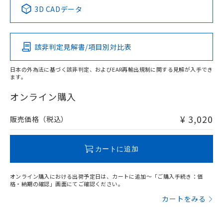
中国 RoHS表
※1 ※2
3D CADデータ
Pb
Hg
Cd
Cr(VI)
該非判定見解書/項目別対比表
X
O
O
O
日本の外為法に基づく該非判定、およびEAR再輸出規制に関する見解が入手でき
ます。
"対応済み"や非含有の記載がされた商品であっても、流通
在庫等で未対応品が混在する可能性があります。
オンライン購入
非含有品が必要な際は、弊社営業部門もしくは販売店へお
問い合わせください。
¥ 3,020
販売価格（税込）
この製品のRoHS/REACH対応状況ページへ
カートに追加
オンライン購入における出荷予定日は、カートに追加～「ご購入手続き：価
格・納期の確認」画面にてご確認ください。
カートをみる