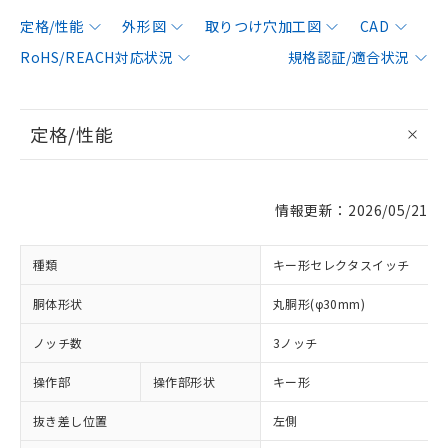
定格/性能
外形図
取りつけ穴加工図
CAD
RoHS/REACH対応状況
規格認証/適合状況
定格/性能
情報更新：2026/05/21
種類
キー形セレクタスイッチ
胴体形状
丸胴形(φ30mm)
ノッチ数
3ノッチ
操作部
操作部形状
キー形
抜き差し位置
左側