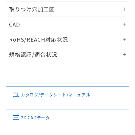
用者の範囲」に記載されている法人を
情報更新：2026/05/21
るもので、過去に遡って非含有を証明する
指します。
取りつけ穴加工図
ものではありません。
また、RoHS指令のフタル酸エステル類４
情報更新：2026/05/21
CAD
物質の対応では、対応完了までの期間は出
荷製品に未対応品が混在することから備考
ログイン/会員登録いただくと、CADデータをダウンロー
欄に対応日を記載しておりました。
RoHS/REACH対応状況
ドすることができます。
既に当社にて対応品への在庫切替を完了
していることから、特段のことがない限
情報更新：2026/7/29
規格認証/適合状況
り、2022年1月12日より割愛しておりま
す。
ログイン/会員登録
EU RoHS
注意事項・凡例
A30NK-3MM-01BA-P120についての規格認証/適合状況につ
いては、「カスタマーサポートセンタ お客様相談室」または
貴社担当オムロン営業員または販売店にお問い合わせくださ
対応状況
対応予定月
※1
※2
い。
ダウンロードデータをご利用いただく前に、以下を必ずお読
みください。
カタログ/データシート/マニュアル
対応済み
ソフトウェアの使用条件
お問い合わせ
中国 RoHS
注意事項・凡例
2D CADデータ