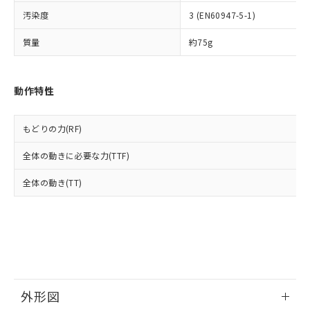
ルベンジル（BBP） 1000ppm以下、フタル酸ジブチル
全に破砕するなど、違法に輸出されな
DBP(フタル酸ジブチル) : 1000ppm、 DIBP(フタル酸ジ
様のお取引先、またはお客様担当のオ
（DBP） 1000ppm以下、フタル酸ジイソブチル
イソブチル) : 1000ppm、 BBP(フタル酸ブチルベンジ
汚染度
3 (EN60947-5-1)
△
一定数には満たないが在庫あり
いよう必要な手段を講じます。
ムロン制御機器販売店・当社販売員に
(DIBP) 1000ppm以下
ル) : 1000ppm、
当社は貴社製品を、核兵器、ミサイ
但し、RoHS指令で産業用監視および制御機器に対する
DEHP(フタル酸ビス(2-エチルヘキシル)) : 1000ppm
ご相談ください。
質量
約75g
適用除外項目は除く。
ル、化学兵器、生物兵器またはその他
－
在庫なし(最新の在庫状況につ
オムロン制御機器販売店や当社販売拠
フタル酸エステル類の４物質については閾値を超える意
武器並びにこれらの製造装置等に一切
いては、お客様のお取引先、ま
図的な使用がないことを確認しています。
点は「
販売ネットワーク
」をご確認
※2 環境保護使用期限
使用いたしません。
たはお客様担当のオムロン制御
ください。
動作特性
当社は、貴社製品を第三者に販売する
機器販売店・当社販売員にご確
在庫状況および標準価格結果を当社の
※2 対応予定月
「ｅ」：有害物質（10物質）のすべてが基
場合は、上記1、2および3の内容を当
認ください)
事前の承諾なく第三者に漏洩または開
準値以下であることを示します。
該第三者に通知します。また当社は、
示しないようお願いします。
もどりの力(RF)
部品在庫の切り替え状況などにより、予定
「10」：通常の使用状況下において有害物
販売先および販売に係わる関係者が違
マイパーツ機能（部品リスト作成サー
空
受注生産機種、また在庫状況の
月が前後することがあります。
質が外部に漏えいし、環境に深刻な影響を
法に輸出するおそれがある場合は、取
ビス）をご利用いただくには、I-Web
白
情報を公開していない機種
全体の動きに必要な力(TTF)
及ぼさない年数を意味します。
り引きをいたしません。
メンバーズにご登録されている必要が
「－」：未確認です。当社販売部門へお問
あります。
全体の動き(TT)
い合わせください。
お客様が当ウェブサイト上で当社にご
※3 非含有証明書ダウンロード
登録された部品リストについて、当社
および当社の共同利用者が、当社の製
下記の非含有証明書をダウンロードするこ
品・サービスに関するお客様との取
とができます。
合意する
キャンセル
引・商談に必要な範囲で利用すること
をご了承ください。
EU RoHS指令（10物質）の非含有証明書
※当社の共同利用者とは、
"個人情報
51物質の非含有証明書（当社基準）
外形図
の共同利用に関して"
の「1.共同利
※本証明書は発行日時点で非含有を証明す