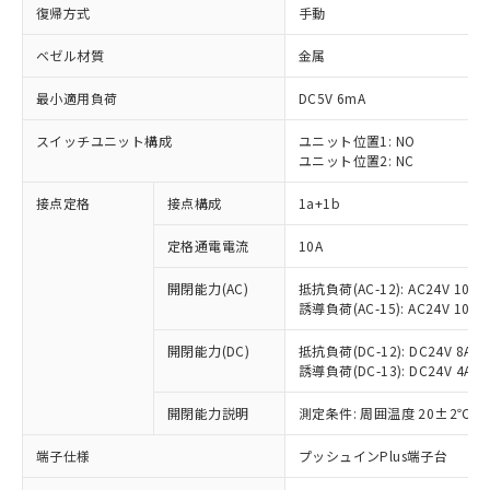
復帰方式
手動
ベゼル材質
金属
最小適用負荷
DC5V 6mA
スイッチユニット構成
ユニット位置1: NO
ユニット位置2: NC
接点定格
接点構成
1a+1b
定格通電電流
10A
開閉能力(AC)
抵抗負荷(AC-12): AC24V 10A/A
誘導負荷(AC-15): AC24V 10A/AC
開閉能力(DC)
抵抗負荷(DC-12): DC24V 8A/DC
誘導負荷(DC-13): DC24V 4A/DC
※1 対応状況
開閉能力説明
測定条件: 周囲温度 20±2℃、
対応済み：EU RoHS指令（10物質）の
端子仕様
プッシュインPlus端子台
非含有に対応した製品が提供可能な商品で