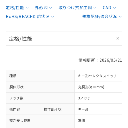
定格/性能
外形図
取りつけ穴加工図
CAD
RoHS/REACH対応状況
規格認証/適合状況
定格/性能
情報更新：2026/05/21
種類
キー形セレクタスイッチ
胴体形状
丸胴形(φ30mm)
ノッチ数
3ノッチ
操作部
操作部形状
キー形
抜き差し位置
左側