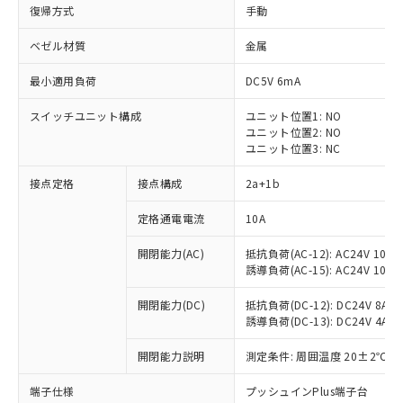
復帰方式
手動
ベゼル材質
金属
最小適用負荷
DC5V 6mA
スイッチユニット構成
ユニット位置1: NO
ユニット位置2: NO
ユニット位置3: NC
接点定格
接点構成
2a+1b
定格通電電流
10A
※1 対応状況
開閉能力(AC)
抵抗負荷(AC-12): AC24V 10A/A
誘導負荷(AC-15): AC24V 10A/AC
対応済み：EU RoHS指令（10物質）の
非含有に対応した製品が提供可能な商品で
開閉能力(DC)
抵抗負荷(DC-12): DC24V 8A/DC
す。
誘導負荷(DC-13): DC24V 4A/DC
対応予定：EU RoHS指令（10物質）の非含
ご利用条件
有に対応した製品に切り替える予定のある
開閉能力説明
測定条件: 周囲温度 20±2℃、
商品です。
対応予定なし：EU RoHS指令（10物質）の
端子仕様
プッシュインPlus端子台
以下の条件をお読みいただき、同意のうえ