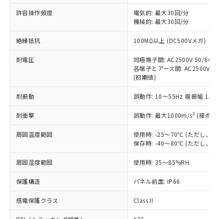
非含有に非対応の商品で、対応品を出す予
ご利用ください。
定はありません。
許容操作頻度
電気的: 最大30回/分
調査・確認中：EU RoHS指令（10物質）の
機械的: 最大30回/分
本サービスは、当社制御機器事業取扱
※1 中国RoHS○×表
非含有の対応状況を調査中または確認中の
商品の当社在庫状況および標準価格
絶縁抵抗
100MΩ以上 (DC500Vメガ)
商品です。
(税抜)を提供させていただくもので
「○」：最大均質材料含有率が中国RoHSの
非該当品：ライセンス料など無形物で、有
す。
耐電圧
同極端子間: AC2500V 50/60Hz
基準値以下であることを示します。
害物質有無と関係のない商品です。
当社制御機器事業取扱商品の中には、
各端子とアース間: AC2500V 50/
「×」：最大均質材料含有率が中国RoHSの
仕入先様の事情により、非含有部品として
(初期値)
本サービスの対象外となる商品もある
基準値を超えていることを示します。
いたものが、含有品と判明した場合などや
当社は、これら貴社製品のうち、外国
ことをご了承ください。
「－」：未確認です。当社販売部門へお問
むを得ず変更することがあります。
為替および外国貿易法に定める商品
耐振動
誤動作: 10～55Hz 複振幅 1.
在庫状況および標準価格照会結果は、
い合わせください。
（以下｢規制貨物等」という）を輸出
記載している更新日時点での社内デー
*EU RoHS指令（10物質）：
2
耐衝撃
誤動作: 最大1000m/s
(接点開
または国外への提供する場合は、日本
記
タに基づき作成されるものであり、閲
説明
鉛(Pb) 1000ppm以下、 水銀(Hg) 1000ppm以下、 カド
*中国RoHS10物質の基準値 (GB/T26572)：
国政府の輸出許可(または役務取引許
号
覧された時点での実際の在庫および標
ミウム(Cd) 100ppm以下、
Pb(鉛) :1000ppm、 Hg(水銀) : 1000ppm、 Cd(カドミウ
周囲温度範囲
使用時: -25～70℃ (ただし
可)を取得するなどの必要な手続きを
六価クロム(Cr(Ⅵ)) 1000ppm以下、ポリ臭化ビフェニル
ム) : 100ppm、
準価格とは異なる場合があることをご
保存時: -40～80℃ (ただし
類(PBB) 1000ppm以下、ポリ臭化ジフェニルエーテル類
Cr(Ⅵ)(六価クロム) : 1000ppm、 PBBs(ポリ臭化ビフェ
とります。
了承ください。
(PBDE) 1000ppm以下、フタル酸ビス(2-エチルヘキシ
○
一定数以上の在庫あり
ニル類) : 1000ppm、 PBDEs(ポリ臭化ジフェニルエーテ
当社は規制貨物を破棄する場合は、完
ル) (DEHP)(別名：DOP) 1000ppm以下、フタル酸ブチ
正式な納期状況および標準価格はお客
ル類) : 1000ppm、
周囲湿度範囲
使用時: 35～85%RH
ルベンジル（BBP） 1000ppm以下、フタル酸ジブチル
全に破砕するなど、違法に輸出されな
DBP(フタル酸ジブチル) : 1000ppm、 DIBP(フタル酸ジ
様のお取引先、またはお客様担当のオ
（DBP） 1000ppm以下、フタル酸ジイソブチル
イソブチル) : 1000ppm、 BBP(フタル酸ブチルベンジ
△
一定数には満たないが在庫あり
いよう必要な手段を講じます。
ムロン制御機器販売店・当社販売員に
(DIBP) 1000ppm以下
保護構造
パネル前面: IP66
ル) : 1000ppm、
当社は貴社製品を、核兵器、ミサイ
但し、RoHS指令で産業用監視および制御機器に対する
DEHP(フタル酸ビス(2-エチルヘキシル)) : 1000ppm
ご相談ください。
適用除外項目は除く。
ル、化学兵器、生物兵器またはその他
－
在庫なし(最新の在庫状況につ
感電保護クラス
Class II
オムロン制御機器販売店や当社販売拠
フタル酸エステル類の４物質については閾値を超える意
武器並びにこれらの製造装置等に一切
いては、お客様のお取引先、ま
図的な使用がないことを確認しています。
点は「
販売ネットワーク
」をご確認
※2 環境保護使用期限
使用いたしません。