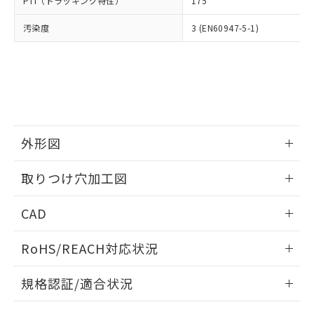
PTI（トラッキング特性）
175
たはお客様担当のオムロン制御
ください。
当社は、貴社製品を第三者に販売する
機器販売店・当社販売員にご確
在庫状況および標準価格結果を当社の
※2 対応予定月
「ｅ」：有害物質（10物質）のすべてが基
汚染度
3 (EN60947-5-1)
場合は、上記1、2および3の内容を当
認ください)
事前の承諾なく第三者に漏洩または開
準値以下であることを示します。
該第三者に通知します。また当社は、
示しないようお願いします。
部品在庫の切り替え状況などにより、予定
「10」：通常の使用状況下において有害物
販売先および販売に係わる関係者が違
マイパーツ機能（部品リスト作成サー
空
受注生産機種、また在庫状況の
月が前後することがあります。
質が外部に漏えいし、環境に深刻な影響を
法に輸出するおそれがある場合は、取
ビス）をご利用いただくには、I-Web
白
情報を公開していない機種
及ぼさない年数を意味します。
り引きをいたしません。
メンバーズにご登録されている必要が
「－」：未確認です。当社販売部門へお問
あります。
い合わせください。
お客様が当ウェブサイト上で当社にご
※3 非含有証明書ダウンロード
登録された部品リストについて、当社
外形図
および当社の共同利用者が、当社の製
下記の非含有証明書をダウンロードするこ
品・サービスに関するお客様との取
情報更新：2026/05/21
とができます。
取りつけ穴加工図
合意する
キャンセル
引・商談に必要な範囲で利用すること
をご了承ください。
情報更新：2026/05/21
EU RoHS指令（10物質）の非含有証明書
※当社の共同利用者とは、
"個人情報
CAD
51物質の非含有証明書（当社基準）
の共同利用に関して"
の「1.共同利
※本証明書は発行日時点で非含有を証明す
ログイン/会員登録いただくと、CADデータをダウンロー
用者の範囲」に記載されている法人を
RoHS/REACH対応状況
るもので、過去に遡って非含有を証明する
ドすることができます。
指します。
ものではありません。
情報更新：2026/7/29
また、RoHS指令のフタル酸エステル類４
規格認証/適合状況
物質の対応では、対応完了までの期間は出
ログイン/会員登録
EU RoHS
注意事項・凡例
荷製品に未対応品が混在することから備考
A30NK-3MM-01BA-P112についての規格認証/適合状況につ