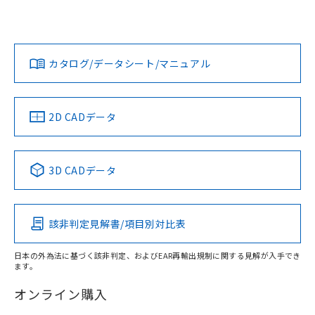
欄に対応日を記載しておりました。
いては、「カスタマーサポートセンタ お客様相談室」または
既に当社にて対応品への在庫切替を完了
貴社担当オムロン営業員または販売店にお問い合わせくださ
対応状況
対応予定月
※1
※2
していることから、特段のことがない限
い。
ダウンロードデータをご利用いただく前に、以下を必ずお読
り、2022年1月12日より割愛しておりま
みください。
カタログ/データシート/マニュアル
対応済み
す。
ソフトウェアの使用条件
お問い合わせ
中国 RoHS
注意事項・凡例
2D CADデータ
中国 RoHS表
※1 ※2
3D CADデータ
Pb
Hg
Cd
Cr(VI)
該非判定見解書/項目別対比表
X
O
O
O
日本の外為法に基づく該非判定、およびEAR再輸出規制に関する見解が入手でき
ます。
"対応済み"や非含有の記載がされた商品であっても、流通
在庫等で未対応品が混在する可能性があります。
オンライン購入
非含有品が必要な際は、弊社営業部門もしくは販売店へお