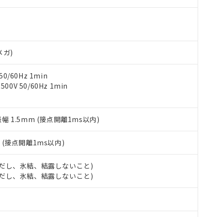
ご相談ください。
は満たないが在庫あり
製品を第三者に販売する場合は、上記1、2および3の内容を当該第
機器販売店や当社販売拠点は「
販売ネットワーク
」をご確認くだ
販売先および販売に係わる関係者が違法に輸出するおそれがある場
用期限
び標準価格結果を当社の事前の承諾なく第三者に漏洩または開示し
え状況などにより、予定月が前後することがあります。
(最新の在庫状況については、お客様のお取引先、またはお客様担当
（10物質）のすべてが基準値以下であることを示します。
店・当社販売員にご確認ください)
能（部品リスト作成サービス）をご利用いただくには、I-Webメン
使用状況下において有害物質が外部に漏えいし、環境に深刻な影響を
メガ)
あります。
機種、また在庫状況の情報を公開していない機種
ェブサイト上で当社にご登録された部品リストについて、当社およ
書ダウンロード
す。当社販売部門へお問い合わせください。
品・サービスに関するお客様との取引・商談に必要な範囲で利用す
0/60Hz 1min
合意する
キャンセル
書をダウンロードすることができます。
0V 50/60Hz 1min
利用者とは、
"個人情報の共同利用に関して"
の「1.共同利用者の
します。
10物質）の非含有証明書
明書（当社基準）
振幅 1.5mm (接点開離1ms以内)
日時点で非含有を証明するもので、過去に遡って非含有を証明するも
令のフタル酸エステル類４物質の対応では、対応完了までの期間は出
2
(接点開離1ms以内)
備考欄に対応日を記載しておりました。
品への在庫切替を完了していることから、特段のことがない限り、20
 (ただし、氷結、結露しないこと)
す。
 (ただし、氷結、結露しないこと)