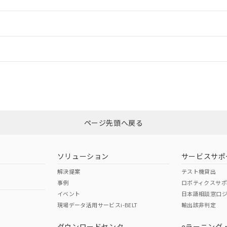
ードすることができます。
情報更新：
ログイン/会員登録
状況については、「カスタマーサポートセンタ お客様相談室」または貴社担
みください。
非含有証明書
※3
ページ先頭へ戻る
ダウンロードはこちら
ソリューション
サービスサポ
解決提案
テスト機貸出
事例
ロボティクスサ
イベント
日本語相談窓口
現場データ活用サービスi-BELT
輸出該非判定
I)
PBBs
PBDEs
DBP
ダウンロードセンタ
eラーニング