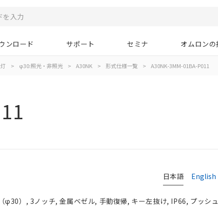
ウンロード
サポート
セミナ
オムロンの
示灯
>
φ30:照光・非照光
>
A30NK
>
形式仕様一覧
>
A30NK-3MM-01BA-P011
011
日本語
English
0）, 3ノッチ, 金属ベゼル, 手動復帰, キー左抜け, IP66, プッシュ