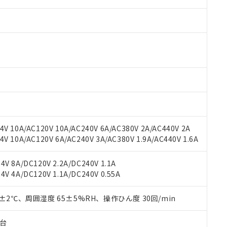
 RoHS指令（10物質）の非含有に対応した製品が提供可能な商品です
oHS指令（10物質）の非含有に対応した製品に切り替える予定のある
 RoHS指令（10物質）の非含有に非対応の商品で、対応品を出す予
 RoHS指令（10物質）の非含有の対応状況を調査中または確認中の
ンス料など無形物で、有害物質有無と関係のない商品です。
○×表
より、非含有部品としていたものが、含有品と判明した場合などやむ
V 10A/AC120V 10A/AC240V 6A/AC380V 2A/AC440V 2A
みいただき、同意のうえご利用ください。
 10A/AC120V 6A/AC240V 3A/AC380V 1.9A/AC440V 1.6A
材料含有率が中国RoHSの基準値以下であることを示します。
材料含有率が中国RoHSの基準値を超えていることを示します。
、当社制御機器事業取扱商品の当社在庫状況および標準価格(税抜)
ら貴社製品のうち、外国為替および外国貿易法に定める商品（以下｢
質）：
す。当社販売部門へお問い合わせください。
V 8A/DC120V 2.2A/DC240V 1.1A
 水銀(Hg) 1000ppm以下、 カドミウム(Cd) 100ppm以下、
たは国外への提供する場合は、日本国政府の輸出許可(または役務取
000ppm以下、ポリ臭化ビフェニル類(PBB) 1000ppm以下、ポリ臭化ジフェニルエーテル類(P
V 4A/DC120V 1.1A/DC240V 0.55A
事業取扱商品の中には、本サービスの対象外となる商品もあること
手続きをとります。
キシル) (DEHP)(別名：DOP) 1000ppm以下、フタル酸ブチルベンジル（BBP） 100
(GB/T26572)：
以下、フタル酸ジイソブチル (DIBP) 1000ppm以下
び標準価格照会結果は、記載している更新日時点での社内データに
物を破棄する場合は、完全に破砕するなど、違法に輸出されないよ
(水銀) : 1000ppm、 Cd(カドミウム) : 100ppm、
業用監視および制御機器に対する適用除外項目は除く。
覧された時点での実際の在庫および標準価格とは異なる場合がある
0±2℃、周囲湿度 65±5%RH、操作ひん度 30回/min
1000ppm、 PBBs(ポリ臭化ビフェニル類) : 1000ppm、 PBDEs(ポリ臭化ジフェニルエーテル類
物質については閾値を超える意図的な使用がないことを確認しています。
上の在庫あり
 1000ppm、 DIBP(フタル酸ジイソブチル) : 1000ppm、 BBP(フタル酸ブチルベンジル) :
品を、核兵器、ミサイル、化学兵器、生物兵器またはその他武器並
チルヘキシル)) : 1000ppm
況および標準価格はお客様のお取引先、またはお客様担当のオムロ
用いたしません。
子台