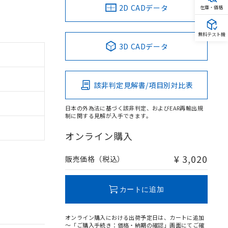
2D CADデータ
在庫・価格
無料テスト機
3D CADデータ
該非判定見解書/項目別対比表
日本の外為法に基づく該非判定、およびEAR再輸出規
制に関する見解が入手できます。
オンライン購入
¥ 3,020
販売価格（税込）
カートに追加
オンライン購入における出荷予定日は、カートに追加
～「ご購入手続き：価格・納期の確認」画面にてご確