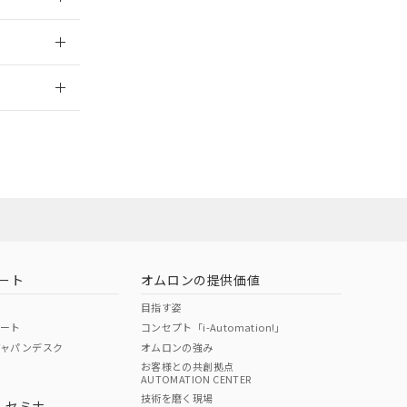
2026/7/29
当オムロン営業
お問い合わせ
ート
オムロンの提供価値
目指す姿
ポート
コンセプト「i-Automation!」
ジャパンデスク
オムロンの強み
お客様との共創拠点
AUTOMATION CENTER
DIBP
BBP
DEHP
環境保護
技術を磨く現場
・セミナ