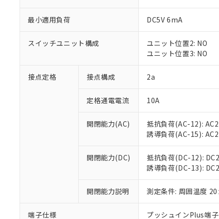
最小適用負荷
DC5V 6mA
スイッチユニット構成
ユニット位置2: NO
※1 対応状況
ユニット位置3: NO
対応済み：EU
接点定格
接点構成
2a
対応予定：EU R
対応予定なし：EU
調査・確認中：EU
定格通電電流
10A
ご利用条件
非該当品：ライセ
※1 中国RoHS
仕入先様の事情に
開閉能力(AC)
抵抗負荷(AC-12): AC24
があります。
以下の条件をお読
誘導負荷(AC-15): AC24V
「○」：最大均質
「×」：最大均質
本サービスは
当社は、これ
*EU RoHS指令（10物
「－」：未確認で
開閉能力(DC)
抵抗負荷(DC-12): DC24
鉛(Pb) 1000ppm以下、
くものです。
う）を輸出ま
記
説明
六価クロム(Cr(Ⅵ)) 1
誘導負荷(DC-13): DC24
当社制御機器
などの必要な
フタル酸ビス(2-エチルヘ
号
*中国RoHS10物質の基準値 
ル（DBP） 1000ppm
在庫状況およ
当社は規制貨
Pb(鉛) :1000ppm、 Hg
但し、RoHS指令で産
のであり、閲
開閉能力説明
測定条件: 周囲温度 2
ます。
Cr(Ⅵ)(六価クロム) : 
フタル酸エステル類の４
○
一定数以
DBP(フタル酸ジブチル) :
い。
当社は貴社製
DEHP(フタル酸ビス(2-エ
正式な納期状
置等に一切使
端子仕様
プッシュインPlus端