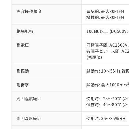
当社販売員に
※2 対応予定月
△
一定数に
当社は、貴社
オムロン制御
また当社は、
※2 環境保護使
許容操作頻度
電気的: 最大30回/分
在庫状況およ
部品在庫の切り替
たしません。
－
在庫なし
機械的: 最大30回/分
す。
「ｅ」：有害物質
機器販売
マイパーツ機
「10」：通常の
絶縁抵抗
100MΩ以上 (DC500V
ている必要が
味します。
空
受注生産
お客様が当ウ
※3 非含有証明
「－」：未確認で
白
が、当社の製
耐電圧
同極端子間: AC2500V 5
さい。
下記の非含有証明
各端子とアース間: AC250
※当社の共同
(初期値)
いる法人を指
EU RoHS指令（
51物質の非含有証
耐振動
誤動作: 10～55Hz 複
※本証明書は発行
また、RoHS指
耐衝撃
誤動作: 最大1000m/s
混在することから
既に当社にて対応
周囲温度範囲
使用時: -25～70℃
り割愛しておりま
保存時: -40～80℃
周囲湿度範囲
使用時: 35～85%RH