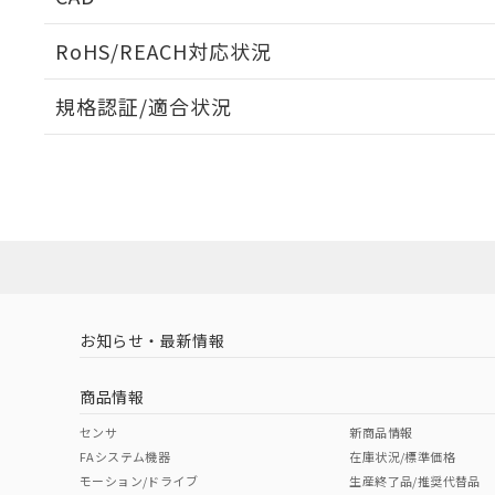
ログイン/会員登録いただくと、CADデータをダウンロ
RoHS/REACH対応状況
規格認証/適合状況
EU RoHS
注意事項・凡例
A30NK-3MM-01BA-P011についての規格認証/適合
員または販売店にお問い合わせください。
ダウンロードデータをご利用いただく前に、以下を必ずお読
対応状況
対応予定月
※1
※2
ソフトウェアの使用条件
対応済み
お知らせ・最新情報
中国 RoHS
注意事項・凡例
商品情報
中国 RoHS表
※1 ※2
センサ
新商品情報
FAシステム機器
在庫状況/標準価格
Pb
Hg
Cd
Cr(V
モーション/ドライブ
生産終了品/推奨代替品