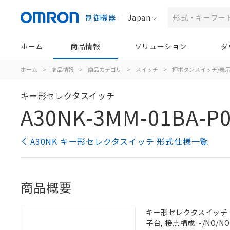
制御機器
Japan
ホーム
商品情報
ソリューション
ダ
ホーム
>
商品情報
>
商品カテゴリ
>
スイッチ
>
押ボタンスイッチ/表
キー形セレクタスイッチ
A30NK-3MM-01BA-P
A30NK キー形セレクタスイッチ 形式仕様一覧
商品概要
キー形セレクタスイッチ（φ3
子台, 接点構成: -/NO/NO