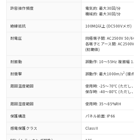
非含有に非対応の商品で、対応品を出す予
ご利用ください。
定はありません。
許容操作頻度
電気的: 最大30回/分
調査・確認中：EU RoHS指令（10物質）の
機械的: 最大30回/分
本サービスは、当社制御機器事業取扱
※1 中国RoHS○×表
非含有の対応状況を調査中または確認中の
商品の当社在庫状況および標準価格
絶縁抵抗
100MΩ以上 (DC500Vメガ)
商品です。
(税抜)を提供させていただくもので
「○」：最大均質材料含有率が中国RoHSの
非該当品：ライセンス料など無形物で、有
す。
耐電圧
同極端子間: AC2500V 50/60Hz
基準値以下であることを示します。
害物質有無と関係のない商品です。
当社制御機器事業取扱商品の中には、
各端子とアース間: AC2500V 50/
「×」：最大均質材料含有率が中国RoHSの
仕入先様の事情により、非含有部品として
(初期値)
本サービスの対象外となる商品もある
基準値を超えていることを示します。
いたものが、含有品と判明した場合などや
当社は、これら貴社製品のうち、外国
ことをご了承ください。
「－」：未確認です。当社販売部門へお問
むを得ず変更することがあります。
為替および外国貿易法に定める商品
耐振動
誤動作: 10～55Hz 複振幅 1.
在庫状況および標準価格照会結果は、
い合わせください。
（以下｢規制貨物等」という）を輸出
記載している更新日時点での社内デー
*EU RoHS指令（10物質）：
2
耐衝撃
誤動作: 最大1000m/s
(接点開
または国外への提供する場合は、日本
記
タに基づき作成されるものであり、閲
説明
鉛(Pb) 1000ppm以下、 水銀(Hg) 1000ppm以下、 カド
*中国RoHS10物質の基準値 (GB/T26572)：
国政府の輸出許可(または役務取引許
号
覧された時点での実際の在庫および標
ミウム(Cd) 100ppm以下、
Pb(鉛) :1000ppm、 Hg(水銀) : 1000ppm、 Cd(カドミウ
周囲温度範囲
使用時: -25～70℃ (ただし
可)を取得するなどの必要な手続きを
六価クロム(Cr(Ⅵ)) 1000ppm以下、ポリ臭化ビフェニル
ム) : 100ppm、
準価格とは異なる場合があることをご
保存時: -40～80℃ (ただし
類(PBB) 1000ppm以下、ポリ臭化ジフェニルエーテル類
Cr(Ⅵ)(六価クロム) : 1000ppm、 PBBs(ポリ臭化ビフェ
とります。
了承ください。
(PBDE) 1000ppm以下、フタル酸ビス(2-エチルヘキシ
○
一定数以上の在庫あり
ニル類) : 1000ppm、 PBDEs(ポリ臭化ジフェニルエーテ
当社は規制貨物を破棄する場合は、完
ル) (DEHP)(別名：DOP) 1000ppm以下、フタル酸ブチ
正式な納期状況および標準価格はお客
ル類) : 1000ppm、
周囲湿度範囲
使用時: 35～85%RH
ルベンジル（BBP） 1000ppm以下、フタル酸ジブチル
全に破砕するなど、違法に輸出されな
DBP(フタル酸ジブチル) : 1000ppm、 DIBP(フタル酸ジ
様のお取引先、またはお客様担当のオ
（DBP） 1000ppm以下、フタル酸ジイソブチル
イソブチル) : 1000ppm、 BBP(フタル酸ブチルベンジ
△
一定数には満たないが在庫あり
いよう必要な手段を講じます。
ムロン制御機器販売店・当社販売員に
(DIBP) 1000ppm以下
保護構造
パネル前面: IP66
ル) : 1000ppm、
当社は貴社製品を、核兵器、ミサイ
但し、RoHS指令で産業用監視および制御機器に対する
DEHP(フタル酸ビス(2-エチルヘキシル)) : 1000ppm
ご相談ください。
適用除外項目は除く。
ル、化学兵器、生物兵器またはその他
－
在庫なし(最新の在庫状況につ
感電保護クラス
Class II
オムロン制御機器販売店や当社販売拠
フタル酸エステル類の４物質については閾値を超える意
武器並びにこれらの製造装置等に一切
いては、お客様のお取引先、ま
図的な使用がないことを確認しています。
点は「
販売ネットワーク
」をご確認
※2 環境保護使用期限
使用いたしません。