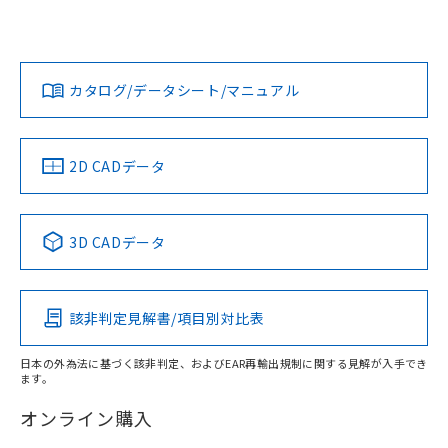
欄に対応日を記載しておりました。
いては、「カスタマーサポートセンタ お客様相談室」または
既に当社にて対応品への在庫切替を完了
貴社担当オムロン営業員または販売店にお問い合わせくださ
対応状況
対応予定月
※1
※2
していることから、特段のことがない限
い。
ダウンロードデータをご利用いただく前に、以下を必ずお読
り、2022年1月12日より割愛しておりま
みください。
カタログ/データシート/マニュアル
対応済み
す。
ソフトウェアの使用条件
お問い合わせ
中国 RoHS
注意事項・凡例
2D CADデータ
中国 RoHS表
※1 ※2
3D CADデータ
Pb
Hg
Cd
Cr(VI)
該非判定見解書/項目別対比表
X
O
O
O
日本の外為法に基づく該非判定、およびEAR再輸出規制に関する見解が入手でき
ます。
"対応済み"や非含有の記載がされた商品であっても、流通
在庫等で未対応品が混在する可能性があります。
オンライン購入
非含有品が必要な際は、弊社営業部門もしくは販売店へお