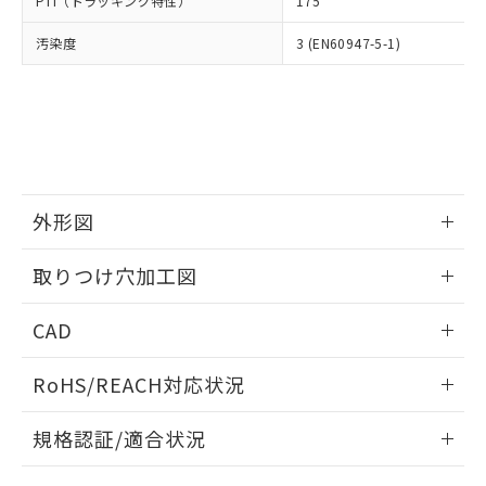
PTI（トラッキング特性）
175
たはお客様担当のオムロン制御
ください。
当社は、貴社製品を第三者に販売する
機器販売店・当社販売員にご確
在庫状況および標準価格結果を当社の
※2 対応予定月
「ｅ」：有害物質（10物質）のすべてが基
汚染度
3 (EN60947-5-1)
場合は、上記1、2および3の内容を当
認ください)
事前の承諾なく第三者に漏洩または開
準値以下であることを示します。
該第三者に通知します。また当社は、
示しないようお願いします。
部品在庫の切り替え状況などにより、予定
「10」：通常の使用状況下において有害物
販売先および販売に係わる関係者が違
マイパーツ機能（部品リスト作成サー
空
受注生産機種、また在庫状況の
月が前後することがあります。
質が外部に漏えいし、環境に深刻な影響を
法に輸出するおそれがある場合は、取
ビス）をご利用いただくには、I-Web
白
情報を公開していない機種
及ぼさない年数を意味します。
り引きをいたしません。
メンバーズにご登録されている必要が
「－」：未確認です。当社販売部門へお問
あります。
い合わせください。
お客様が当ウェブサイト上で当社にご
※3 非含有証明書ダウンロード
登録された部品リストについて、当社
外形図
および当社の共同利用者が、当社の製
下記の非含有証明書をダウンロードするこ
品・サービスに関するお客様との取
情報更新：2026/05/21
とができます。
取りつけ穴加工図
合意する
キャンセル
引・商談に必要な範囲で利用すること
をご了承ください。
情報更新：2026/05/21
EU RoHS指令（10物質）の非含有証明書
※当社の共同利用者とは、
"個人情報
CAD
51物質の非含有証明書（当社基準）
の共同利用に関して"
の「1.共同利
※本証明書は発行日時点で非含有を証明す
ログイン/会員登録いただくと、CADデータをダウンロー
用者の範囲」に記載されている法人を
RoHS/REACH対応状況
るもので、過去に遡って非含有を証明する
ドすることができます。
指します。
ものではありません。
情報更新：2026/7/29
また、RoHS指令のフタル酸エステル類４
規格認証/適合状況
物質の対応では、対応完了までの期間は出
ログイン/会員登録
EU RoHS
注意事項・凡例
荷製品に未対応品が混在することから備考
A30NK-3MM-01BA-G221についての規格認証/適合状況につ