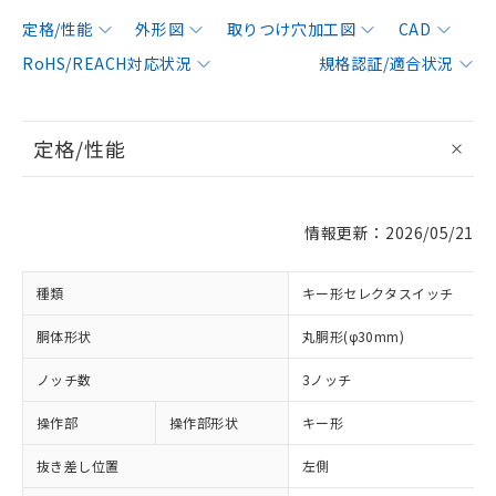
定格/性能
外形図
取りつけ穴加工図
CAD
RoHS/REACH対応状況
規格認証/適合状況
定格/性能
情報更新：2026/05/21
種類
キー形セレクタスイッチ
胴体形状
丸胴形(φ30mm)
ノッチ数
3ノッチ
操作部
操作部形状
キー形
抜き差し位置
左側