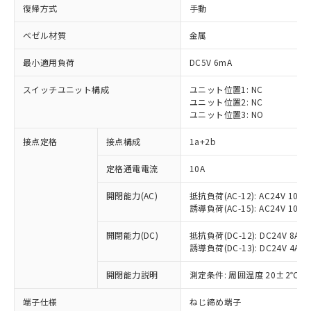
復帰方式
手動
ベゼル材質
金属
最小適用負荷
DC5V 6mA
スイッチユニット構成
ユニット位置1: NC
ユニット位置2: NC
ユニット位置3: NO
接点定格
接点構成
1a+2b
定格通電電流
10A
※1 対応状況
開閉能力(AC)
抵抗負荷(AC-12): AC24V 10A/A
誘導負荷(AC-15): AC24V 10A/AC
対応済み：EU RoHS指令（10物質）の
非含有に対応した製品が提供可能な商品で
開閉能力(DC)
抵抗負荷(DC-12): DC24V 8A/DC
す。
誘導負荷(DC-13): DC24V 4A/DC
対応予定：EU RoHS指令（10物質）の非含
ご利用条件
有に対応した製品に切り替える予定のある
開閉能力説明
測定条件: 周囲温度 20±2℃、
商品です。
対応予定なし：EU RoHS指令（10物質）の
端子仕様
ねじ締め端子
以下の条件をお読みいただき、同意のうえ