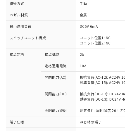
復帰方式
手動
ベゼル材質
金属
最小適用負荷
DC5V 6mA
スイッチユニット構成
ユニット位置1: NC
ユニット位置2: NC
接点定格
接点構成
2b
定格通電電流
10A
※1 対応状況
開閉能力(AC)
抵抗負荷(AC-12): AC24V 10A/A
誘導負荷(AC-15): AC24V 10A/AC
対応済み：EU RoHS指令（10物質）の
非含有に対応した製品が提供可能な商品で
開閉能力(DC)
抵抗負荷(DC-12): DC24V 8A/DC
す。
誘導負荷(DC-13): DC24V 4A/DC
対応予定：EU RoHS指令（10物質）の非含
ご利用条件
有に対応した製品に切り替える予定のある
開閉能力説明
測定条件: 周囲温度 20±2℃、
商品です。
端子仕様
ねじ締め端子
対応予定なし：EU RoHS指令（10物質）の
以下の条件をお読みいただき、同意のうえ
非含有に非対応の商品で、対応品を出す予