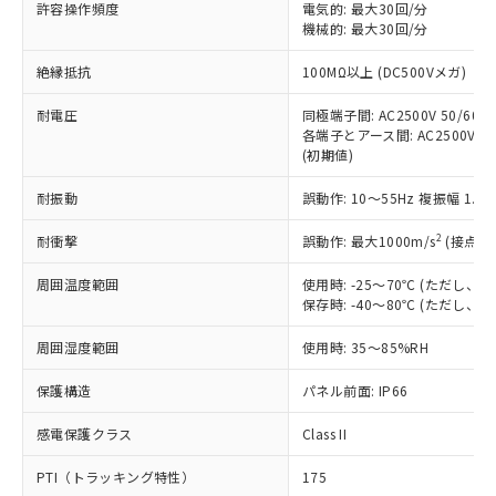
ご利用ください。
許容操作頻度
電気的: 最大30回/分
定はありません。
機械的: 最大30回/分
調査・確認中：EU RoHS指令（10物質）の
本サービスは、当社制御機器事業取扱
※1 中国RoHS○×表
非含有の対応状況を調査中または確認中の
絶縁抵抗
100MΩ以上 (DC500Vメガ)
商品の当社在庫状況および標準価格
商品です。
(税抜)を提供させていただくもので
「○」：最大均質材料含有率が中国RoHSの
非該当品：ライセンス料など無形物で、有
耐電圧
同極端子間: AC2500V 50/60Hz
す。
基準値以下であることを示します。
害物質有無と関係のない商品です。
各端子とアース間: AC2500V 50/
当社制御機器事業取扱商品の中には、
「×」：最大均質材料含有率が中国RoHSの
仕入先様の事情により、非含有部品として
(初期値)
本サービスの対象外となる商品もある
基準値を超えていることを示します。
いたものが、含有品と判明した場合などや
当社は、これら貴社製品のうち、外国
ことをご了承ください。
「－」：未確認です。当社販売部門へお問
耐振動
誤動作: 10～55Hz 複振幅 1.
むを得ず変更することがあります。
為替および外国貿易法に定める商品
在庫状況および標準価格照会結果は、
い合わせください。
（以下｢規制貨物等」という）を輸出
記載している更新日時点での社内デー
2
耐衝撃
誤動作: 最大1000m/s
(接点開
*EU RoHS指令（10物質）：
または国外への提供する場合は、日本
記
タに基づき作成されるものであり、閲
説明
鉛(Pb) 1000ppm以下、 水銀(Hg) 1000ppm以下、 カド
*中国RoHS10物質の基準値 (GB/T26572)：
国政府の輸出許可(または役務取引許
号
覧された時点での実際の在庫および標
ミウム(Cd) 100ppm以下、
周囲温度範囲
使用時: -25～70℃ (ただし
Pb(鉛) :1000ppm、 Hg(水銀) : 1000ppm、 Cd(カドミウ
可)を取得するなどの必要な手続きを
六価クロム(Cr(Ⅵ)) 1000ppm以下、ポリ臭化ビフェニル
ム) : 100ppm、
保存時: -40～80℃ (ただし
準価格とは異なる場合があることをご
類(PBB) 1000ppm以下、ポリ臭化ジフェニルエーテル類
Cr(Ⅵ)(六価クロム) : 1000ppm、 PBBs(ポリ臭化ビフェ
とります。
了承ください。
(PBDE) 1000ppm以下、フタル酸ビス(2-エチルヘキシ
○
一定数以上の在庫あり
ニル類) : 1000ppm、 PBDEs(ポリ臭化ジフェニルエーテ
当社は規制貨物を破棄する場合は、完
周囲湿度範囲
使用時: 35～85%RH
ル) (DEHP)(別名：DOP) 1000ppm以下、フタル酸ブチ
正式な納期状況および標準価格はお客
ル類) : 1000ppm、
ルベンジル（BBP） 1000ppm以下、フタル酸ジブチル
全に破砕するなど、違法に輸出されな
DBP(フタル酸ジブチル) : 1000ppm、 DIBP(フタル酸ジ
様のお取引先、またはお客様担当のオ
（DBP） 1000ppm以下、フタル酸ジイソブチル
イソブチル) : 1000ppm、 BBP(フタル酸ブチルベンジ
△
一定数には満たないが在庫あり
保護構造
パネル前面: IP66
いよう必要な手段を講じます。
ムロン制御機器販売店・当社販売員に
(DIBP) 1000ppm以下
ル) : 1000ppm、
当社は貴社製品を、核兵器、ミサイ
但し、RoHS指令で産業用監視および制御機器に対する
DEHP(フタル酸ビス(2-エチルヘキシル)) : 1000ppm
ご相談ください。
適用除外項目は除く。
感電保護クラス
Class II
ル、化学兵器、生物兵器またはその他
－
在庫なし(最新の在庫状況につ
オムロン制御機器販売店や当社販売拠
フタル酸エステル類の４物質については閾値を超える意
武器並びにこれらの製造装置等に一切
いては、お客様のお取引先、ま
図的な使用がないことを確認しています。
点は「
販売ネットワーク
」をご確認
PTI（トラッキング特性）
175
※2 環境保護使用期限
使用いたしません。
たはお客様担当のオムロン制御
ください。