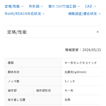
定格/性能
外形図
取りつけ穴加工図
CAD
RoHS/REACH対応状況
規格認証/適合状況
定格/性能
情報更新：2026/05/21
種類
キー形セレクタスイッチ
胴体形状
丸胴形(φ30mm)
ノッチ数
3ノッチ
操作部
操作部形状
キー形
抜き差し位置
左側