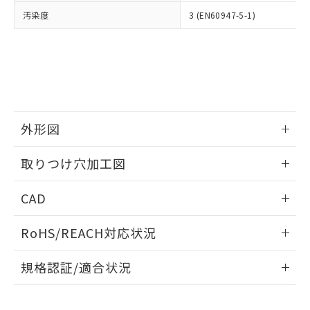
当社は、貴社製品を第三者に販売する
機器販売店・当社販売員にご確
在庫状況および標準価格結果を当社の
汚染度
3 (EN60947-5-1)
※2 対応予定月
「ｅ」：有害物質（10物質）のすべてが基
場合は、上記1、2および3の内容を当
認ください)
事前の承諾なく第三者に漏洩または開
準値以下であることを示します。
該第三者に通知します。また当社は、
示しないようお願いします。
部品在庫の切り替え状況などにより、予定
「10」：通常の使用状況下において有害物
販売先および販売に係わる関係者が違
マイパーツ機能（部品リスト作成サー
空
受注生産機種、また在庫状況の
月が前後することがあります。
質が外部に漏えいし、環境に深刻な影響を
法に輸出するおそれがある場合は、取
ビス）をご利用いただくには、I-Web
白
情報を公開していない機種
及ぼさない年数を意味します。
り引きをいたしません。
メンバーズにご登録されている必要が
「－」：未確認です。当社販売部門へお問
あります。
い合わせください。
お客様が当ウェブサイト上で当社にご
※3 非含有証明書ダウンロード
外形図
登録された部品リストについて、当社
および当社の共同利用者が、当社の製
下記の非含有証明書をダウンロードするこ
情報更新：2026/05/21
品・サービスに関するお客様との取
取りつけ穴加工図
とができます。
合意する
キャンセル
引・商談に必要な範囲で利用すること
をご了承ください。
情報更新：2026/05/21
EU RoHS指令（10物質）の非含有証明書
CAD
※当社の共同利用者とは、
"個人情報
51物質の非含有証明書（当社基準）
の共同利用に関して"
の「1.共同利
ログイン/会員登録いただくと、CADデータをダウンロー
※本証明書は発行日時点で非含有を証明す
用者の範囲」に記載されている法人を
RoHS/REACH対応状況
ドすることができます。
るもので、過去に遡って非含有を証明する
指します。
ものではありません。
情報更新：2026/7/29
規格認証/適合状況
また、RoHS指令のフタル酸エステル類４
物質の対応では、対応完了までの期間は出
ログイン/会員登録
EU RoHS
注意事項・凡例
A30NK-3MM-01BA-G220についての規格認証/適合状況につ
荷製品に未対応品が混在することから備考
いては、「カスタマーサポートセンタ お客様相談室」または