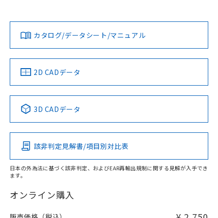
欄に対応日を記載しておりました。
貴社担当オムロン営業員または販売店にお問い合わせくださ
既に当社にて対応品への在庫切替を完了
対応状況
対応予定月
※1
※2
い。
ダウンロードデータをご利用いただく前に、以下を必ずお読
していることから、特段のことがない限
みください。
り、2022年1月12日より割愛しておりま
カタログ/データシート/マニュアル
対応済み
ソフトウェアの使用条件
す。
お問い合わせ
中国 RoHS
注意事項・凡例
2D CADデータ
中国 RoHS表
※1 ※2
3D CADデータ
Pb
Hg
Cd
Cr(VI)
該非判定見解書/項目別対比表
X
O
O
O
日本の外為法に基づく該非判定、およびEAR再輸出規制に関する見解が入手でき
ます。
"対応済み"や非含有の記載がされた商品であっても、流通
在庫等で未対応品が混在する可能性があります。
オンライン購入
非含有品が必要な際は、弊社営業部門もしくは販売店へお
問い合わせください。
¥ 2,750
販売価格（税込）