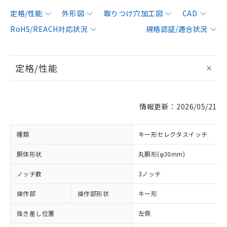
定格/性能
外形図
取りつけ穴加工図
CAD
RoHS/REACH対応状況
規格認証/適合状況
定格/性能
情報更新：2026/05/21
種類
キー形セレクタスイッチ
胴体形状
丸胴形(φ30mm)
ノッチ数
3ノッチ
操作部
操作部形状
キー形
抜き差し位置
左側