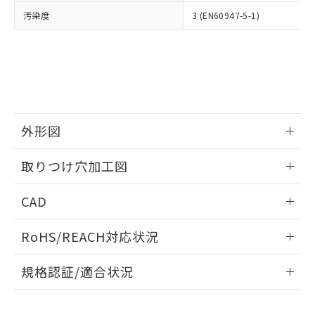
当社は、貴社製品を第三者に販売する
機器販売店・当社販売員にご確
在庫状況および標準価格結果を当社の
汚染度
3 (EN60947-5-1)
※2 対応予定月
「ｅ」：有害物質（10物質）のすべてが基
場合は、上記1、2および3の内容を当
認ください)
事前の承諾なく第三者に漏洩または開
準値以下であることを示します。
該第三者に通知します。また当社は、
示しないようお願いします。
部品在庫の切り替え状況などにより、予定
「10」：通常の使用状況下において有害物
販売先および販売に係わる関係者が違
マイパーツ機能（部品リスト作成サー
空
受注生産機種、また在庫状況の
月が前後することがあります。
質が外部に漏えいし、環境に深刻な影響を
法に輸出するおそれがある場合は、取
ビス）をご利用いただくには、I-Web
白
情報を公開していない機種
及ぼさない年数を意味します。
り引きをいたしません。
メンバーズにご登録されている必要が
「－」：未確認です。当社販売部門へお問
あります。
い合わせください。
お客様が当ウェブサイト上で当社にご
※3 非含有証明書ダウンロード
外形図
登録された部品リストについて、当社
および当社の共同利用者が、当社の製
下記の非含有証明書をダウンロードするこ
情報更新：2026/05/21
品・サービスに関するお客様との取
取りつけ穴加工図
とができます。
合意する
キャンセル
引・商談に必要な範囲で利用すること
をご了承ください。
情報更新：2026/05/21
EU RoHS指令（10物質）の非含有証明書
CAD
※当社の共同利用者とは、
"個人情報
51物質の非含有証明書（当社基準）
の共同利用に関して"
の「1.共同利
ログイン/会員登録いただくと、CADデータをダウンロー
※本証明書は発行日時点で非含有を証明す
用者の範囲」に記載されている法人を
RoHS/REACH対応状況
ドすることができます。
るもので、過去に遡って非含有を証明する
指します。
ものではありません。
情報更新：2026/7/29
規格認証/適合状況
また、RoHS指令のフタル酸エステル類４
物質の対応では、対応完了までの期間は出
ログイン/会員登録
EU RoHS
注意事項・凡例
A30NK-3MM-01BA-G202についての規格認証/適合状況につ
荷製品に未対応品が混在することから備考
いては、「カスタマーサポートセンタ お客様相談室」または