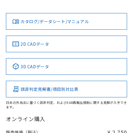
欄に対応日を記載しておりました。
貴社担当オムロン営業員または販売店にお問い合わせくださ
既に当社にて対応品への在庫切替を完了
対応状況
対応予定月
※1
※2
い。
ダウンロードデータをご利用いただく前に、以下を必ずお読
していることから、特段のことがない限
みください。
り、2022年1月12日より割愛しておりま
カタログ/データシート/マニュアル
対応済み
ソフトウェアの使用条件
す。
お問い合わせ
中国 RoHS
注意事項・凡例
2D CADデータ
中国 RoHS表
※1 ※2
3D CADデータ
Pb
Hg
Cd
Cr(VI)
該非判定見解書/項目別対比表
X
O
O
O
日本の外為法に基づく該非判定、およびEAR再輸出規制に関する見解が入手でき
ます。
"対応済み"や非含有の記載がされた商品であっても、流通
在庫等で未対応品が混在する可能性があります。
オンライン購入
非含有品が必要な際は、弊社営業部門もしくは販売店へお
問い合わせください。
¥ 2,750
販売価格（税込）