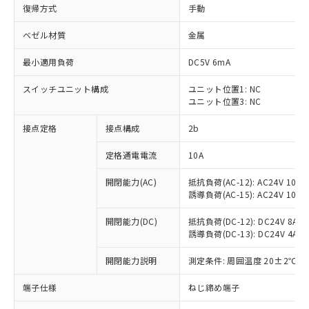
復帰方式
手動
ベゼル材質
金属
最小適用負荷
DC5V 6mA
スイッチユニット構成
ユニット位置1: NC
ユニット位置3: NC
接点定格
接点構成
2b
定格通電電流
10A
※1 対応状況
開閉能力(AC)
抵抗負荷(AC-12): AC24V 10A/A
誘導負荷(AC-15): AC24V 10A/AC
対応済み：EU RoHS指令（10物質）の
非含有に対応した製品が提供可能な商品で
開閉能力(DC)
抵抗負荷(DC-12): DC24V 8A/DC
す。
誘導負荷(DC-13): DC24V 4A/DC
対応予定：EU RoHS指令（10物質）の非含
ご利用条件
有に対応した製品に切り替える予定のある
開閉能力説明
測定条件: 周囲温度 20±2℃、
商品です。
端子仕様
ねじ締め端子
対応予定なし：EU RoHS指令（10物質）の
以下の条件をお読みいただき、同意のうえ
非含有に非対応の商品で、対応品を出す予