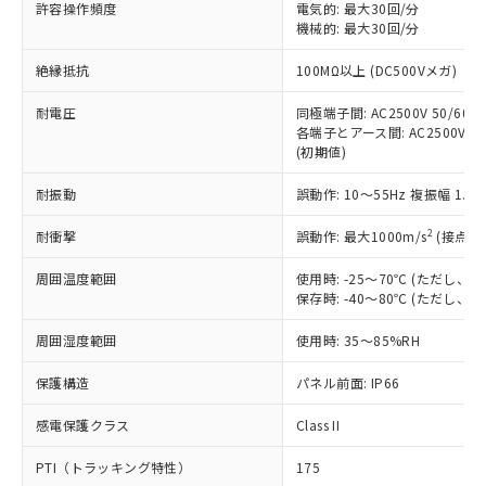
ご利用ください。
許容操作頻度
電気的: 最大30回/分
定はありません。
機械的: 最大30回/分
調査・確認中：EU RoHS指令（10物質）の
本サービスは、当社制御機器事業取扱
※1 中国RoHS○×表
非含有の対応状況を調査中または確認中の
絶縁抵抗
100MΩ以上 (DC500Vメガ)
商品の当社在庫状況および標準価格
商品です。
(税抜)を提供させていただくもので
「○」：最大均質材料含有率が中国RoHSの
非該当品：ライセンス料など無形物で、有
耐電圧
同極端子間: AC2500V 50/60Hz
す。
基準値以下であることを示します。
害物質有無と関係のない商品です。
各端子とアース間: AC2500V 50/
当社制御機器事業取扱商品の中には、
「×」：最大均質材料含有率が中国RoHSの
仕入先様の事情により、非含有部品として
(初期値)
本サービスの対象外となる商品もある
基準値を超えていることを示します。
いたものが、含有品と判明した場合などや
当社は、これら貴社製品のうち、外国
ことをご了承ください。
「－」：未確認です。当社販売部門へお問
耐振動
誤動作: 10～55Hz 複振幅 1.
むを得ず変更することがあります。
為替および外国貿易法に定める商品
在庫状況および標準価格照会結果は、
い合わせください。
（以下｢規制貨物等」という）を輸出
記載している更新日時点での社内デー
2
耐衝撃
誤動作: 最大1000m/s
(接点開
*EU RoHS指令（10物質）：
または国外への提供する場合は、日本
記
タに基づき作成されるものであり、閲
説明
鉛(Pb) 1000ppm以下、 水銀(Hg) 1000ppm以下、 カド
*中国RoHS10物質の基準値 (GB/T26572)：
国政府の輸出許可(または役務取引許
号
覧された時点での実際の在庫および標
ミウム(Cd) 100ppm以下、
周囲温度範囲
使用時: -25～70℃ (ただし
Pb(鉛) :1000ppm、 Hg(水銀) : 1000ppm、 Cd(カドミウ
可)を取得するなどの必要な手続きを
六価クロム(Cr(Ⅵ)) 1000ppm以下、ポリ臭化ビフェニル
ム) : 100ppm、
保存時: -40～80℃ (ただし
準価格とは異なる場合があることをご
類(PBB) 1000ppm以下、ポリ臭化ジフェニルエーテル類
Cr(Ⅵ)(六価クロム) : 1000ppm、 PBBs(ポリ臭化ビフェ
とります。
了承ください。
(PBDE) 1000ppm以下、フタル酸ビス(2-エチルヘキシ
○
一定数以上の在庫あり
ニル類) : 1000ppm、 PBDEs(ポリ臭化ジフェニルエーテ
当社は規制貨物を破棄する場合は、完
周囲湿度範囲
使用時: 35～85%RH
ル) (DEHP)(別名：DOP) 1000ppm以下、フタル酸ブチ
正式な納期状況および標準価格はお客
ル類) : 1000ppm、
ルベンジル（BBP） 1000ppm以下、フタル酸ジブチル
全に破砕するなど、違法に輸出されな
DBP(フタル酸ジブチル) : 1000ppm、 DIBP(フタル酸ジ
様のお取引先、またはお客様担当のオ
（DBP） 1000ppm以下、フタル酸ジイソブチル
イソブチル) : 1000ppm、 BBP(フタル酸ブチルベンジ
△
一定数には満たないが在庫あり
保護構造
パネル前面: IP66
いよう必要な手段を講じます。
ムロン制御機器販売店・当社販売員に
(DIBP) 1000ppm以下
ル) : 1000ppm、
当社は貴社製品を、核兵器、ミサイ
但し、RoHS指令で産業用監視および制御機器に対する
DEHP(フタル酸ビス(2-エチルヘキシル)) : 1000ppm
ご相談ください。
適用除外項目は除く。
感電保護クラス
Class II
ル、化学兵器、生物兵器またはその他
－
在庫なし(最新の在庫状況につ
オムロン制御機器販売店や当社販売拠
フタル酸エステル類の４物質については閾値を超える意
武器並びにこれらの製造装置等に一切
いては、お客様のお取引先、ま
図的な使用がないことを確認しています。
点は「
販売ネットワーク
」をご確認
PTI（トラッキング特性）
175
※2 環境保護使用期限
使用いたしません。
たはお客様担当のオムロン制御
ください。