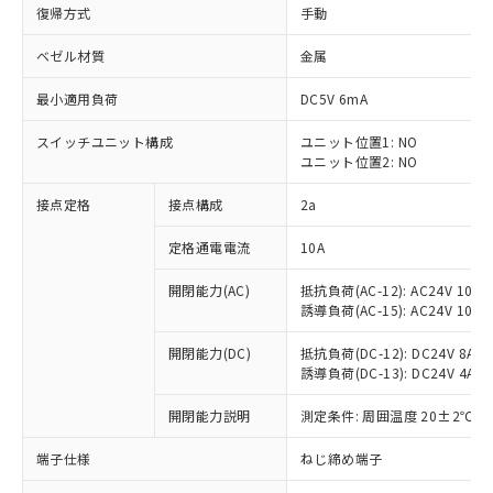
復帰方式
手動
ベゼル材質
金属
最小適用負荷
DC5V 6mA
スイッチユニット構成
ユニット位置1: NO
ユニット位置2: NO
接点定格
接点構成
2a
定格通電電流
10A
※1 対応状況
開閉能力(AC)
抵抗負荷(AC-12): AC24V 10A/A
誘導負荷(AC-15): AC24V 10A/AC
対応済み：EU RoHS指令（10物質）の
非含有に対応した製品が提供可能な商品で
開閉能力(DC)
抵抗負荷(DC-12): DC24V 8A/DC
す。
誘導負荷(DC-13): DC24V 4A/DC
対応予定：EU RoHS指令（10物質）の非含
ご利用条件
有に対応した製品に切り替える予定のある
開閉能力説明
測定条件: 周囲温度 20±2℃、
商品です。
端子仕様
ねじ締め端子
対応予定なし：EU RoHS指令（10物質）の
以下の条件をお読みいただき、同意のうえ
非含有に非対応の商品で、対応品を出す予