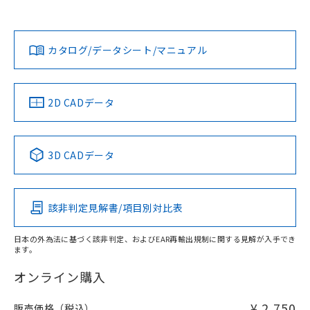
欄に対応日を記載しておりました。
貴社担当オムロン営業員または販売店にお問い合わせくださ
既に当社にて対応品への在庫切替を完了
対応状況
対応予定月
※1
※2
い。
ダウンロードデータをご利用いただく前に、以下を必ずお読
していることから、特段のことがない限
みください。
り、2022年1月12日より割愛しておりま
カタログ/データシート/マニュアル
対応済み
ソフトウェアの使用条件
す。
お問い合わせ
中国 RoHS
注意事項・凡例
2D CADデータ
中国 RoHS表
※1 ※2
3D CADデータ
Pb
Hg
Cd
Cr(VI)
該非判定見解書/項目別対比表
X
O
O
O
日本の外為法に基づく該非判定、およびEAR再輸出規制に関する見解が入手でき
ます。
"対応済み"や非含有の記載がされた商品であっても、流通
在庫等で未対応品が混在する可能性があります。
オンライン購入
非含有品が必要な際は、弊社営業部門もしくは販売店へお
問い合わせください。
¥ 2,750
販売価格（税込）