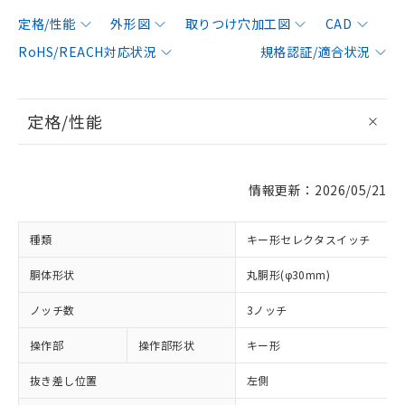
定格/性能
外形図
取りつけ穴加工図
CAD
RoHS/REACH対応状況
規格認証/適合状況
定格/性能
情報更新：2026/05/21
種類
キー形セレクタスイッチ
胴体形状
丸胴形(φ30mm)
ノッチ数
3ノッチ
操作部
操作部形状
キー形
抜き差し位置
左側