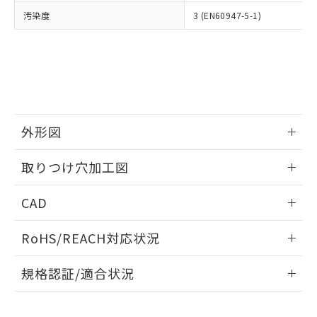
当社は、貴社製品を第三者に販売する
機器販売店・当社販売員にご確
在庫状況および標準価格結果を当社の
汚染度
3 (EN60947-5-1)
※2 対応予定月
「ｅ」：有害物質（10物質）のすべてが基
場合は、上記1、2および3の内容を当
認ください)
事前の承諾なく第三者に漏洩または開
準値以下であることを示します。
該第三者に通知します。また当社は、
示しないようお願いします。
部品在庫の切り替え状況などにより、予定
「10」：通常の使用状況下において有害物
販売先および販売に係わる関係者が違
マイパーツ機能（部品リスト作成サー
空
受注生産機種、また在庫状況の
月が前後することがあります。
質が外部に漏えいし、環境に深刻な影響を
法に輸出するおそれがある場合は、取
ビス）をご利用いただくには、I-Web
白
情報を公開していない機種
及ぼさない年数を意味します。
り引きをいたしません。
メンバーズにご登録されている必要が
「－」：未確認です。当社販売部門へお問
あります。
い合わせください。
お客様が当ウェブサイト上で当社にご
※3 非含有証明書ダウンロード
外形図
登録された部品リストについて、当社
および当社の共同利用者が、当社の製
下記の非含有証明書をダウンロードするこ
情報更新：2026/05/21
品・サービスに関するお客様との取
取りつけ穴加工図
とができます。
合意する
キャンセル
引・商談に必要な範囲で利用すること
をご了承ください。
情報更新：2026/05/21
EU RoHS指令（10物質）の非含有証明書
CAD
※当社の共同利用者とは、
"個人情報
51物質の非含有証明書（当社基準）
の共同利用に関して"
の「1.共同利
ログイン/会員登録いただくと、CADデータをダウンロー
※本証明書は発行日時点で非含有を証明す
用者の範囲」に記載されている法人を
RoHS/REACH対応状況
ドすることができます。
るもので、過去に遡って非含有を証明する
指します。
ものではありません。
情報更新：2026/7/29
規格認証/適合状況
また、RoHS指令のフタル酸エステル類４
物質の対応では、対応完了までの期間は出
ログイン/会員登録
EU RoHS
注意事項・凡例
A30NK-3MM-01BA-G110についての規格認証/適合状況につ
荷製品に未対応品が混在することから備考
いては、「カスタマーサポートセンタ お客様相談室」または