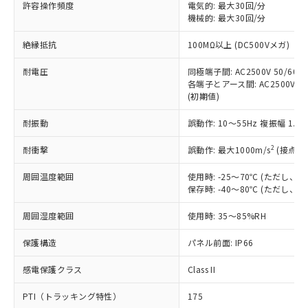
ご利用ください。
許容操作頻度
電気的: 最大30回/分
定はありません。
機械的: 最大30回/分
調査・確認中：EU RoHS指令（10物質）の
本サービスは、当社制御機器事業取扱
※1 中国RoHS○×表
非含有の対応状況を調査中または確認中の
絶縁抵抗
100MΩ以上 (DC500Vメガ)
商品の当社在庫状況および標準価格
商品です。
(税抜)を提供させていただくもので
「○」：最大均質材料含有率が中国RoHSの
非該当品：ライセンス料など無形物で、有
耐電圧
同極端子間: AC2500V 50/60Hz
す。
基準値以下であることを示します。
害物質有無と関係のない商品です。
各端子とアース間: AC2500V 50/
当社制御機器事業取扱商品の中には、
「×」：最大均質材料含有率が中国RoHSの
仕入先様の事情により、非含有部品として
(初期値)
本サービスの対象外となる商品もある
基準値を超えていることを示します。
いたものが、含有品と判明した場合などや
当社は、これら貴社製品のうち、外国
ことをご了承ください。
「－」：未確認です。当社販売部門へお問
耐振動
誤動作: 10～55Hz 複振幅 1.
むを得ず変更することがあります。
為替および外国貿易法に定める商品
在庫状況および標準価格照会結果は、
い合わせください。
（以下｢規制貨物等」という）を輸出
記載している更新日時点での社内デー
2
耐衝撃
誤動作: 最大1000m/s
(接点開
*EU RoHS指令（10物質）：
または国外への提供する場合は、日本
記
タに基づき作成されるものであり、閲
説明
鉛(Pb) 1000ppm以下、 水銀(Hg) 1000ppm以下、 カド
*中国RoHS10物質の基準値 (GB/T26572)：
国政府の輸出許可(または役務取引許
号
覧された時点での実際の在庫および標
ミウム(Cd) 100ppm以下、
周囲温度範囲
使用時: -25～70℃ (ただし
Pb(鉛) :1000ppm、 Hg(水銀) : 1000ppm、 Cd(カドミウ
可)を取得するなどの必要な手続きを
六価クロム(Cr(Ⅵ)) 1000ppm以下、ポリ臭化ビフェニル
ム) : 100ppm、
保存時: -40～80℃ (ただし
準価格とは異なる場合があることをご
類(PBB) 1000ppm以下、ポリ臭化ジフェニルエーテル類
Cr(Ⅵ)(六価クロム) : 1000ppm、 PBBs(ポリ臭化ビフェ
とります。
了承ください。
(PBDE) 1000ppm以下、フタル酸ビス(2-エチルヘキシ
○
一定数以上の在庫あり
ニル類) : 1000ppm、 PBDEs(ポリ臭化ジフェニルエーテ
当社は規制貨物を破棄する場合は、完
周囲湿度範囲
使用時: 35～85%RH
ル) (DEHP)(別名：DOP) 1000ppm以下、フタル酸ブチ
正式な納期状況および標準価格はお客
ル類) : 1000ppm、
ルベンジル（BBP） 1000ppm以下、フタル酸ジブチル
全に破砕するなど、違法に輸出されな
DBP(フタル酸ジブチル) : 1000ppm、 DIBP(フタル酸ジ
様のお取引先、またはお客様担当のオ
（DBP） 1000ppm以下、フタル酸ジイソブチル
イソブチル) : 1000ppm、 BBP(フタル酸ブチルベンジ
△
一定数には満たないが在庫あり
保護構造
パネル前面: IP66
いよう必要な手段を講じます。
ムロン制御機器販売店・当社販売員に
(DIBP) 1000ppm以下
ル) : 1000ppm、
当社は貴社製品を、核兵器、ミサイ
但し、RoHS指令で産業用監視および制御機器に対する
DEHP(フタル酸ビス(2-エチルヘキシル)) : 1000ppm
ご相談ください。
適用除外項目は除く。
感電保護クラス
Class II
ル、化学兵器、生物兵器またはその他
－
在庫なし(最新の在庫状況につ
オムロン制御機器販売店や当社販売拠
フタル酸エステル類の４物質については閾値を超える意
武器並びにこれらの製造装置等に一切
いては、お客様のお取引先、ま
図的な使用がないことを確認しています。
点は「
販売ネットワーク
」をご確認
PTI（トラッキング特性）
175
※2 環境保護使用期限
使用いたしません。
たはお客様担当のオムロン制御
ください。