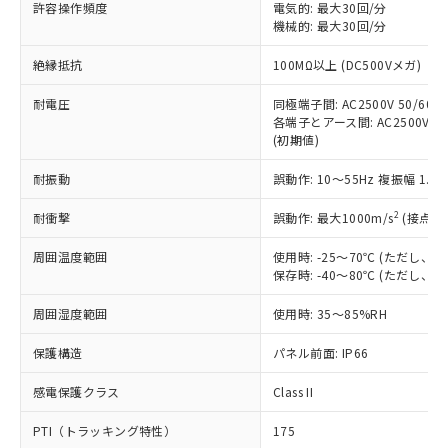
ご利用ください。
許容操作頻度
電気的: 最大30回/分
定はありません。
機械的: 最大30回/分
調査・確認中：EU RoHS指令（10物質）の
本サービスは、当社制御機器事業取扱
※1 中国RoHS○×表
非含有の対応状況を調査中または確認中の
絶縁抵抗
100MΩ以上 (DC500Vメガ)
商品の当社在庫状況および標準価格
商品です。
(税抜)を提供させていただくもので
「○」：最大均質材料含有率が中国RoHSの
非該当品：ライセンス料など無形物で、有
耐電圧
同極端子間: AC2500V 50/60Hz
す。
基準値以下であることを示します。
害物質有無と関係のない商品です。
各端子とアース間: AC2500V 50/
当社制御機器事業取扱商品の中には、
「×」：最大均質材料含有率が中国RoHSの
仕入先様の事情により、非含有部品として
(初期値)
本サービスの対象外となる商品もある
基準値を超えていることを示します。
いたものが、含有品と判明した場合などや
当社は、これら貴社製品のうち、外国
ことをご了承ください。
「－」：未確認です。当社販売部門へお問
耐振動
誤動作: 10～55Hz 複振幅 1.
むを得ず変更することがあります。
為替および外国貿易法に定める商品
在庫状況および標準価格照会結果は、
い合わせください。
（以下｢規制貨物等」という）を輸出
記載している更新日時点での社内デー
2
耐衝撃
誤動作: 最大1000m/s
(接点開
*EU RoHS指令（10物質）：
または国外への提供する場合は、日本
記
タに基づき作成されるものであり、閲
説明
鉛(Pb) 1000ppm以下、 水銀(Hg) 1000ppm以下、 カド
*中国RoHS10物質の基準値 (GB/T26572)：
国政府の輸出許可(または役務取引許
号
覧された時点での実際の在庫および標
ミウム(Cd) 100ppm以下、
周囲温度範囲
使用時: -25～70℃ (ただし
Pb(鉛) :1000ppm、 Hg(水銀) : 1000ppm、 Cd(カドミウ
可)を取得するなどの必要な手続きを
六価クロム(Cr(Ⅵ)) 1000ppm以下、ポリ臭化ビフェニル
ム) : 100ppm、
保存時: -40～80℃ (ただし
準価格とは異なる場合があることをご
類(PBB) 1000ppm以下、ポリ臭化ジフェニルエーテル類
Cr(Ⅵ)(六価クロム) : 1000ppm、 PBBs(ポリ臭化ビフェ
とります。
了承ください。
(PBDE) 1000ppm以下、フタル酸ビス(2-エチルヘキシ
○
一定数以上の在庫あり
ニル類) : 1000ppm、 PBDEs(ポリ臭化ジフェニルエーテ
当社は規制貨物を破棄する場合は、完
周囲湿度範囲
使用時: 35～85%RH
ル) (DEHP)(別名：DOP) 1000ppm以下、フタル酸ブチ
正式な納期状況および標準価格はお客
ル類) : 1000ppm、
ルベンジル（BBP） 1000ppm以下、フタル酸ジブチル
全に破砕するなど、違法に輸出されな
DBP(フタル酸ジブチル) : 1000ppm、 DIBP(フタル酸ジ
様のお取引先、またはお客様担当のオ
（DBP） 1000ppm以下、フタル酸ジイソブチル
イソブチル) : 1000ppm、 BBP(フタル酸ブチルベンジ
△
一定数には満たないが在庫あり
保護構造
パネル前面: IP66
いよう必要な手段を講じます。
ムロン制御機器販売店・当社販売員に
(DIBP) 1000ppm以下
ル) : 1000ppm、
当社は貴社製品を、核兵器、ミサイ
但し、RoHS指令で産業用監視および制御機器に対する
DEHP(フタル酸ビス(2-エチルヘキシル)) : 1000ppm
ご相談ください。
適用除外項目は除く。
感電保護クラス
Class II
ル、化学兵器、生物兵器またはその他
－
在庫なし(最新の在庫状況につ
オムロン制御機器販売店や当社販売拠
フタル酸エステル類の４物質については閾値を超える意
武器並びにこれらの製造装置等に一切
いては、お客様のお取引先、ま
図的な使用がないことを確認しています。
点は「
販売ネットワーク
」をご確認
PTI（トラッキング特性）
175
※2 環境保護使用期限
使用いたしません。
たはお客様担当のオムロン制御
ください。