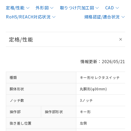
定格/性能
外形図
取りつけ穴加工図
CAD
RoHS/REACH対応状況
規格認証/適合状況
定格/性能
情報更新：2026/05/21
種類
キー形セレクタスイッチ
胴体形状
丸胴形(φ30mm)
ノッチ数
3ノッチ
操作部
操作部形状
キー形
抜き差し位置
左側