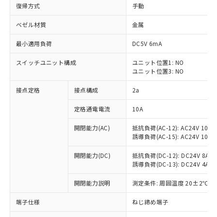
復帰方式
手動
ベゼル材質
金属
最小適用負荷
DC5V 6mA
スイッチユニット構成
ユニット位置1: NO
ユニット位置3: NO
接点定格
接点構成
2a
定格通電電流
10A
※1 対応状況
開閉能力(AC)
抵抗負荷(AC-12): AC24V 10A/A
誘導負荷(AC-15): AC24V 10A/AC
対応済み：EU RoHS指令（10物質）の
非含有に対応した製品が提供可能な商品で
開閉能力(DC)
抵抗負荷(DC-12): DC24V 8A/DC
す。
誘導負荷(DC-13): DC24V 4A/DC
対応予定：EU RoHS指令（10物質）の非含
ご利用条件
有に対応した製品に切り替える予定のある
開閉能力説明
測定条件: 周囲温度 20±2℃、
商品です。
端子仕様
ねじ締め端子
対応予定なし：EU RoHS指令（10物質）の
以下の条件をお読みいただき、同意のうえ
非含有に非対応の商品で、対応品を出す予