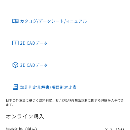
欄に対応日を記載しておりました。
貴社担当オムロン営業員または販売店にお問い合わせくださ
既に当社にて対応品への在庫切替を完了
対応状況
対応予定月
※1
※2
い。
ダウンロードデータをご利用いただく前に、以下を必ずお読
していることから、特段のことがない限
みください。
り、2022年1月12日より割愛しておりま
カタログ/データシート/マニュアル
対応済み
ソフトウェアの使用条件
す。
お問い合わせ
中国 RoHS
注意事項・凡例
2D CADデータ
中国 RoHS表
※1 ※2
3D CADデータ
Pb
Hg
Cd
Cr(VI)
該非判定見解書/項目別対比表
X
O
O
O
日本の外為法に基づく該非判定、およびEAR再輸出規制に関する見解が入手でき
ます。
"対応済み"や非含有の記載がされた商品であっても、流通
在庫等で未対応品が混在する可能性があります。
オンライン購入
非含有品が必要な際は、弊社営業部門もしくは販売店へお
問い合わせください。
¥ 2,750
販売価格（税込）