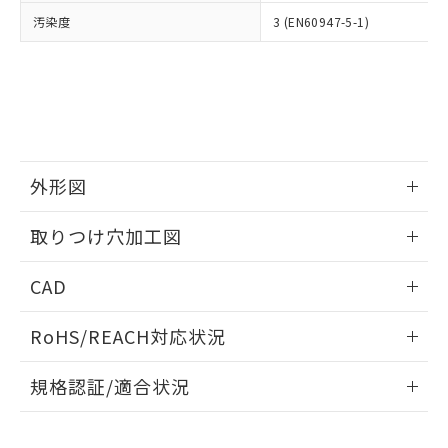
当社は、貴社製品を第三者に販売する
機器販売店・当社販売員にご確
在庫状況および標準価格結果を当社の
汚染度
3 (EN60947-5-1)
※2 対応予定月
「ｅ」：有害物質（10物質）のすべてが基
場合は、上記1、2および3の内容を当
認ください)
事前の承諾なく第三者に漏洩または開
準値以下であることを示します。
該第三者に通知します。また当社は、
示しないようお願いします。
部品在庫の切り替え状況などにより、予定
「10」：通常の使用状況下において有害物
販売先および販売に係わる関係者が違
マイパーツ機能（部品リスト作成サー
空
受注生産機種、また在庫状況の
月が前後することがあります。
質が外部に漏えいし、環境に深刻な影響を
法に輸出するおそれがある場合は、取
ビス）をご利用いただくには、I-Web
白
情報を公開していない機種
及ぼさない年数を意味します。
り引きをいたしません。
メンバーズにご登録されている必要が
「－」：未確認です。当社販売部門へお問
あります。
い合わせください。
お客様が当ウェブサイト上で当社にご
※3 非含有証明書ダウンロード
外形図
登録された部品リストについて、当社
および当社の共同利用者が、当社の製
下記の非含有証明書をダウンロードするこ
情報更新：2026/05/21
品・サービスに関するお客様との取
取りつけ穴加工図
とができます。
合意する
キャンセル
引・商談に必要な範囲で利用すること
をご了承ください。
情報更新：2026/05/21
EU RoHS指令（10物質）の非含有証明書
CAD
※当社の共同利用者とは、
"個人情報
51物質の非含有証明書（当社基準）
の共同利用に関して"
の「1.共同利
ログイン/会員登録いただくと、CADデータをダウンロー
※本証明書は発行日時点で非含有を証明す
用者の範囲」に記載されている法人を
RoHS/REACH対応状況
ドすることができます。
るもので、過去に遡って非含有を証明する
指します。
ものではありません。
情報更新：2026/7/29
規格認証/適合状況
また、RoHS指令のフタル酸エステル類４
物質の対応では、対応完了までの期間は出
ログイン/会員登録
EU RoHS
注意事項・凡例
A30NK-3MM-01BA-G101についての規格認証/適合状況につ
荷製品に未対応品が混在することから備考
いては、「カスタマーサポートセンタ お客様相談室」または