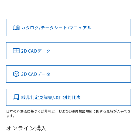
欄に対応日を記載しておりました。
いては、「カスタマーサポートセンタ お客様相談室」または
既に当社にて対応品への在庫切替を完了
貴社担当オムロン営業員または販売店にお問い合わせくださ
対応状況
対応予定月
※1
※2
していることから、特段のことがない限
い。
ダウンロードデータをご利用いただく前に、以下を必ずお読
り、2022年1月12日より割愛しておりま
みください。
カタログ/データシート/マニュアル
対応済み
す。
ソフトウェアの使用条件
お問い合わせ
中国 RoHS
注意事項・凡例
2D CADデータ
中国 RoHS表
※1 ※2
3D CADデータ
Pb
Hg
Cd
Cr(VI)
該非判定見解書/項目別対比表
X
O
O
O
日本の外為法に基づく該非判定、およびEAR再輸出規制に関する見解が入手でき
ます。
"対応済み"や非含有の記載がされた商品であっても、流通
在庫等で未対応品が混在する可能性があります。
オンライン購入
非含有品が必要な際は、弊社営業部門もしくは販売店へお