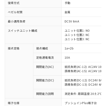
復帰方式
手動
ベゼル材質
金属
最小適用負荷
DC5V 6mA
スイッチユニット構成
ユニット位置1: NO
ユニット位置2: NC
ユニット位置3: NC
接点定格
接点構成
1a+2b
定格通電電流
10A
※1 対応状況
開閉能力(AC)
抵抗負荷(AC-12): AC24V 10A/A
誘導負荷(AC-15): AC24V 10A/AC
対応済み：EU RoHS指令（10物質）の
非含有に対応した製品が提供可能な商品で
開閉能力(DC)
抵抗負荷(DC-12): DC24V 8A/DC
す。
誘導負荷(DC-13): DC24V 4A/DC
対応予定：EU RoHS指令（10物質）の非含
ご利用条件
有に対応した製品に切り替える予定のある
開閉能力説明
測定条件: 周囲温度 20±2℃、
商品です。
対応予定なし：EU RoHS指令（10物質）の
端子仕様
プッシュインPlus端子台
以下の条件をお読みいただき、同意のうえ