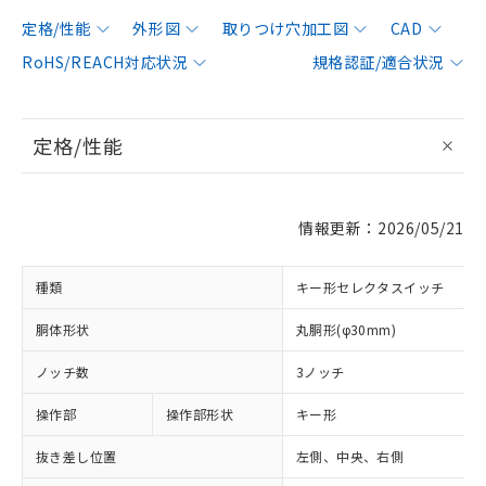
定格/性能
外形図
取りつけ穴加工図
CAD
RoHS/REACH対応状況
規格認証/適合状況
定格/性能
情報更新：2026/05/21
種類
キー形セレクタスイッチ
胴体形状
丸胴形(φ30mm)
ノッチ数
3ノッチ
操作部
操作部形状
キー形
抜き差し位置
左側、中央、右側