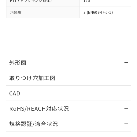
PTI（トラッキング特性）
175
たはお客様担当のオムロン制御
ください。
当社は、貴社製品を第三者に販売する
機器販売店・当社販売員にご確
在庫状況および標準価格結果を当社の
※2 対応予定月
「ｅ」：有害物質（10物質）のすべてが基
汚染度
3 (EN60947-5-1)
場合は、上記1、2および3の内容を当
認ください)
事前の承諾なく第三者に漏洩または開
準値以下であることを示します。
該第三者に通知します。また当社は、
示しないようお願いします。
部品在庫の切り替え状況などにより、予定
「10」：通常の使用状況下において有害物
販売先および販売に係わる関係者が違
マイパーツ機能（部品リスト作成サー
空
受注生産機種、また在庫状況の
月が前後することがあります。
質が外部に漏えいし、環境に深刻な影響を
法に輸出するおそれがある場合は、取
ビス）をご利用いただくには、I-Web
白
情報を公開していない機種
及ぼさない年数を意味します。
り引きをいたしません。
メンバーズにご登録されている必要が
「－」：未確認です。当社販売部門へお問
あります。
い合わせください。
お客様が当ウェブサイト上で当社にご
※3 非含有証明書ダウンロード
登録された部品リストについて、当社
外形図
および当社の共同利用者が、当社の製
下記の非含有証明書をダウンロードするこ
品・サービスに関するお客様との取
情報更新：2026/05/21
とができます。
取りつけ穴加工図
合意する
キャンセル
引・商談に必要な範囲で利用すること
をご了承ください。
情報更新：2026/05/21
EU RoHS指令（10物質）の非含有証明書
※当社の共同利用者とは、
"個人情報
CAD
51物質の非含有証明書（当社基準）
の共同利用に関して"
の「1.共同利
※本証明書は発行日時点で非含有を証明す
ログイン/会員登録いただくと、CADデータをダウンロー
用者の範囲」に記載されている法人を
RoHS/REACH対応状況
るもので、過去に遡って非含有を証明する
ドすることができます。
指します。
ものではありません。
情報更新：2026/7/29
また、RoHS指令のフタル酸エステル類４
規格認証/適合状況
物質の対応では、対応完了までの期間は出
ログイン/会員登録
EU RoHS
注意事項・凡例
荷製品に未対応品が混在することから備考
A30NK-3MM-01AA-P122についての規格認証/適合状況につ