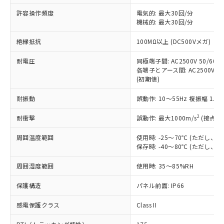
非含有に非対応の商品で、対応品を出す予
ご利用ください。
定はありません。
許容操作頻度
電気的: 最大30回/分
調査・確認中：EU RoHS指令（10物質）の
機械的: 最大30回/分
本サービスは、当社制御機器事業取扱
※1 中国RoHS○×表
非含有の対応状況を調査中または確認中の
商品の当社在庫状況および標準価格
絶縁抵抗
100MΩ以上 (DC500Vメガ)
商品です。
(税抜)を提供させていただくもので
「○」：最大均質材料含有率が中国RoHSの
非該当品：ライセンス料など無形物で、有
す。
耐電圧
同極端子間: AC2500V 50/60Hz
基準値以下であることを示します。
害物質有無と関係のない商品です。
当社制御機器事業取扱商品の中には、
各端子とアース間: AC2500V 50/
「×」：最大均質材料含有率が中国RoHSの
仕入先様の事情により、非含有部品として
(初期値)
本サービスの対象外となる商品もある
基準値を超えていることを示します。
いたものが、含有品と判明した場合などや
当社は、これら貴社製品のうち、外国
ことをご了承ください。
「－」：未確認です。当社販売部門へお問
むを得ず変更することがあります。
為替および外国貿易法に定める商品
耐振動
誤動作: 10～55Hz 複振幅 1.
在庫状況および標準価格照会結果は、
い合わせください。
（以下｢規制貨物等」という）を輸出
記載している更新日時点での社内デー
*EU RoHS指令（10物質）：
2
耐衝撃
誤動作: 最大1000m/s
(接点開
または国外への提供する場合は、日本
記
タに基づき作成されるものであり、閲
説明
鉛(Pb) 1000ppm以下、 水銀(Hg) 1000ppm以下、 カド
*中国RoHS10物質の基準値 (GB/T26572)：
国政府の輸出許可(または役務取引許
号
覧された時点での実際の在庫および標
ミウム(Cd) 100ppm以下、
Pb(鉛) :1000ppm、 Hg(水銀) : 1000ppm、 Cd(カドミウ
周囲温度範囲
使用時: -25～70℃ (ただし
可)を取得するなどの必要な手続きを
六価クロム(Cr(Ⅵ)) 1000ppm以下、ポリ臭化ビフェニル
ム) : 100ppm、
準価格とは異なる場合があることをご
保存時: -40～80℃ (ただし
類(PBB) 1000ppm以下、ポリ臭化ジフェニルエーテル類
Cr(Ⅵ)(六価クロム) : 1000ppm、 PBBs(ポリ臭化ビフェ
とります。
了承ください。
(PBDE) 1000ppm以下、フタル酸ビス(2-エチルヘキシ
○
一定数以上の在庫あり
ニル類) : 1000ppm、 PBDEs(ポリ臭化ジフェニルエーテ
当社は規制貨物を破棄する場合は、完
ル) (DEHP)(別名：DOP) 1000ppm以下、フタル酸ブチ
正式な納期状況および標準価格はお客
ル類) : 1000ppm、
周囲湿度範囲
使用時: 35～85%RH
ルベンジル（BBP） 1000ppm以下、フタル酸ジブチル
全に破砕するなど、違法に輸出されな
DBP(フタル酸ジブチル) : 1000ppm、 DIBP(フタル酸ジ
様のお取引先、またはお客様担当のオ
（DBP） 1000ppm以下、フタル酸ジイソブチル
イソブチル) : 1000ppm、 BBP(フタル酸ブチルベンジ
△
一定数には満たないが在庫あり
いよう必要な手段を講じます。
ムロン制御機器販売店・当社販売員に
(DIBP) 1000ppm以下
保護構造
パネル前面: IP66
ル) : 1000ppm、
当社は貴社製品を、核兵器、ミサイ
但し、RoHS指令で産業用監視および制御機器に対する
DEHP(フタル酸ビス(2-エチルヘキシル)) : 1000ppm
ご相談ください。
適用除外項目は除く。
ル、化学兵器、生物兵器またはその他
－
在庫なし(最新の在庫状況につ
感電保護クラス
Class II
オムロン制御機器販売店や当社販売拠
フタル酸エステル類の４物質については閾値を超える意
武器並びにこれらの製造装置等に一切
いては、お客様のお取引先、ま
図的な使用がないことを確認しています。
点は「
販売ネットワーク
」をご確認
※2 環境保護使用期限
使用いたしません。