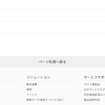
情報更新：2
ードすることができます。
情報更新：
ログイン/会員登録
状況については、「カスタマーサポートセンタ お客様相談室」または貴社担
みください。
非含有証明書
※3
ページ先頭へ戻る
ダウンロードはこちら
ソリューション
サービスサポ
解決提案
テスト機貸出
事例
ロボティクスサ
イベント
日本語相談窓口
現場データ活用サービスi-BELT
輸出該非判定