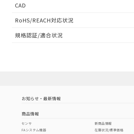
CAD
ログイン/会員登録いただくと、CADデータをダウンロ
RoHS/REACH対応状況
規格認証/適合状況
EU RoHS
注意事項・凡例
A30NK-3MM-01AA-G112についての規格認証/適合
員または販売店にお問い合わせください。
ダウンロードデータをご利用いただく前に、以下を必ずお読
対応状況
対応予定月
※1
※2
ソフトウェアの使用条件
対応済み
お知らせ・最新情報
中国 RoHS
注意事項・凡例
商品情報
中国 RoHS表
※1 ※2
センサ
新商品情報
FAシステム機器
在庫状況/標準価格