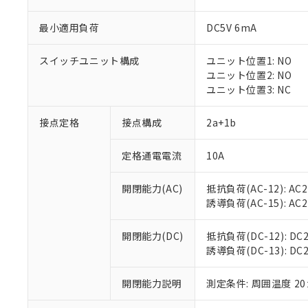
最小適用負荷
DC5V 6mA
スイッチユニット構成
ユニット位置1: NO
※1 対応状況
ユニット位置2: NO
ユニット位置3: NC
対応済み：EU
対応予定：EU R
接点定格
接点構成
2a+1b
対応予定なし：EU
調査・確認中：EU
ご利用条件
定格通電電流
10A
非該当品：ライセ
※1 中国RoHS
仕入先様の事情に
開閉能力(AC)
抵抗負荷(AC-12): AC24
があります。
以下の条件をお読
「○」：最大均質
誘導負荷(AC-15): AC24V
「×」：最大均質
本サービスは
当社は、これ
*EU RoHS指令（10物
「－」：未確認で
鉛(Pb) 1000ppm以下、
くものです。
う）を輸出ま
開閉能力(DC)
抵抗負荷(DC-12): DC24
記
説明
六価クロム(Cr(Ⅵ)) 1
当社制御機器
などの必要な
誘導負荷(DC-13): DC24
フタル酸ビス(2-エチルヘ
号
*中国RoHS10物質の基準値 
ル（DBP） 1000ppm
在庫状況およ
当社は規制貨
Pb(鉛) :1000ppm、 Hg
但し、RoHS指令で産
のであり、閲
ます。
Cr(Ⅵ)(六価クロム) : 
フタル酸エステル類の４
開閉能力説明
測定条件: 周囲温度 2
○
一定数以
DBP(フタル酸ジブチル) :
い。
当社は貴社製
DEHP(フタル酸ビス(2-エ
正式な納期状
置等に一切使