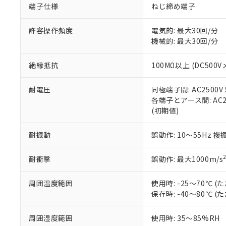
端子仕様
ねじ締め端子
当社販売員に
※2 対応予定月
△
一定数に
当社は、貴社
オムロン制御
また当社は、
※2 環境保護使
在庫状況およ
部品在庫の切り替
たしません。
許容操作頻度
電気的: 最大30回/分
－
在庫なし
す。
機械的: 最大30回/分
「ｅ」：有害物質
機器販売
マイパーツ機
「10」：通常の
ている必要が
味します。
絶縁抵抗
100MΩ以上 (DC500V
空
受注生産
お客様が当ウ
※3 非含有証明
「－」：未確認で
白
が、当社の製
耐電圧
同極端子間: AC2500V 5
さい。
下記の非含有証明
各端子とアース間: AC250
※当社の共同
(初期値)
いる法人を指
EU RoHS指令（
51物質の非含有証
耐振動
誤動作: 10～55Hz 複
※本証明書は発行
また、RoHS指
混在することから
耐衝撃
誤動作: 最大1000m/s
既に当社にて対応
り割愛しておりま
周囲温度範囲
使用時: -25～70℃
保存時: -40～80℃
周囲湿度範囲
使用時: 35～85%RH