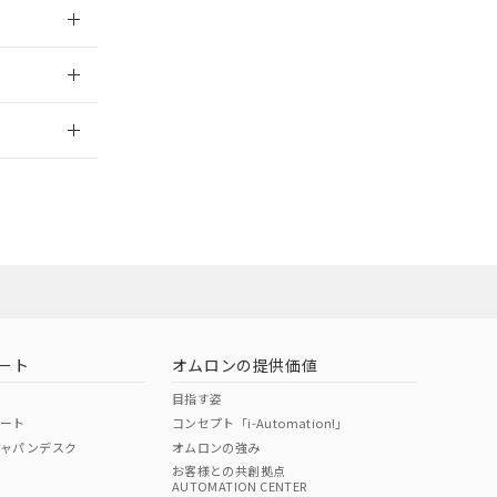
026/05/21
2026/7/29
当オムロン営業
お問い合わせ
ート
オムロンの提供価値
目指す姿
ポート
コンセプト「i-Automation!」
ジャパンデスク
オムロンの強み
お客様との共創拠点
AUTOMATION CENTER