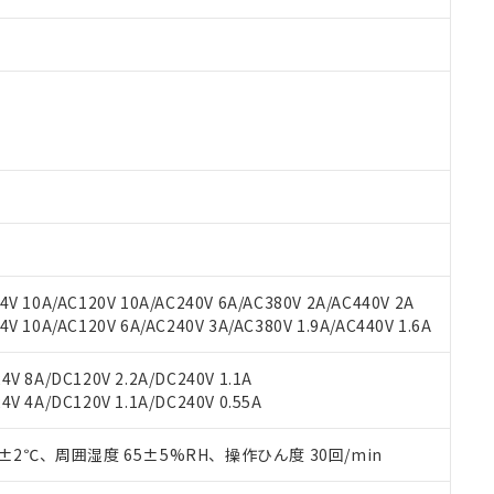
 RoHS指令（10物質）の非含有に対応した製品が提供可能な商品です
oHS指令（10物質）の非含有に対応した製品に切り替える予定のある
 RoHS指令（10物質）の非含有に非対応の商品で、対応品を出す予
 RoHS指令（10物質）の非含有の対応状況を調査中または確認中の
ンス料など無形物で、有害物質有無と関係のない商品です。
○×表
より、非含有部品としていたものが、含有品と判明した場合などやむ
V 10A/AC120V 10A/AC240V 6A/AC380V 2A/AC440V 2A
みいただき、同意のうえご利用ください。
材料含有率が中国RoHSの基準値以下であることを示します。
 10A/AC120V 6A/AC240V 3A/AC380V 1.9A/AC440V 1.6A
材料含有率が中国RoHSの基準値を超えていることを示します。
、当社制御機器事業取扱商品の当社在庫状況および標準価格(税抜)
ら貴社製品のうち、外国為替および外国貿易法に定める商品（以下｢
質）：
す。当社販売部門へお問い合わせください。
 水銀(Hg) 1000ppm以下、 カドミウム(Cd) 100ppm以下、
たは国外への提供する場合は、日本国政府の輸出許可(または役務取
V 8A/DC120V 2.2A/DC240V 1.1A
000ppm以下、ポリ臭化ビフェニル類(PBB) 1000ppm以下、ポリ臭化ジフェニルエーテル類(P
事業取扱商品の中には、本サービスの対象外となる商品もあること
手続きをとります。
V 4A/DC120V 1.1A/DC240V 0.55A
キシル) (DEHP)(別名：DOP) 1000ppm以下、フタル酸ブチルベンジル（BBP） 100
(GB/T26572)：
以下、フタル酸ジイソブチル (DIBP) 1000ppm以下
び標準価格照会結果は、記載している更新日時点での社内データに
物を破棄する場合は、完全に破砕するなど、違法に輸出されないよ
(水銀) : 1000ppm、 Cd(カドミウム) : 100ppm、
業用監視および制御機器に対する適用除外項目は除く。
覧された時点での実際の在庫および標準価格とは異なる場合がある
1000ppm、 PBBs(ポリ臭化ビフェニル類) : 1000ppm、 PBDEs(ポリ臭化ジフェニルエーテル類
物質については閾値を超える意図的な使用がないことを確認しています。
0±2℃、周囲湿度 65±5%RH、操作ひん度 30回/min
上の在庫あり
 1000ppm、 DIBP(フタル酸ジイソブチル) : 1000ppm、 BBP(フタル酸ブチルベンジル) :
品を、核兵器、ミサイル、化学兵器、生物兵器またはその他武器並
チルヘキシル)) : 1000ppm
況および標準価格はお客様のお取引先、またはお客様担当のオムロ
用いたしません。