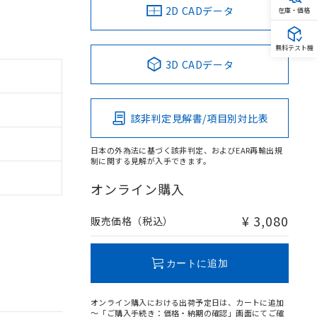
2D CADデータ
在庫・価格
無料テスト機
3D CADデータ
該非判定見解書/項目別対比表
日本の外為法に基づく該非判定、およびEAR再輸出規
制に関する見解が入手できます。
オンライン購入
¥ 3,080
販売価格（税込）
カートに追加
オンライン購入における出荷予定日は、カートに追加
～「ご購入手続き：価格・納期の確認」画面にてご確