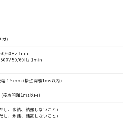
ご相談ください。
は満たないが在庫あり
製品を第三者に販売する場合は、上記1、2および3の内容を当該第
機器販売店や当社販売拠点は「
販売ネットワーク
」をご確認くだ
販売先および販売に係わる関係者が違法に輸出するおそれがある場
用期限
び標準価格結果を当社の事前の承諾なく第三者に漏洩または開示し
え状況などにより、予定月が前後することがあります。
(最新の在庫状況については、お客様のお取引先、またはお客様担当
（10物質）のすべてが基準値以下であることを示します。
店・当社販売員にご確認ください)
能（部品リスト作成サービス）をご利用いただくには、I-Webメン
使用状況下において有害物質が外部に漏えいし、環境に深刻な影響を
あります。
メガ)
機種、また在庫状況の情報を公開していない機種
ェブサイト上で当社にご登録された部品リストについて、当社およ
書ダウンロード
す。当社販売部門へお問い合わせください。
品・サービスに関するお客様との取引・商談に必要な範囲で利用す
合意する
キャンセル
0/60Hz 1min
書をダウンロードすることができます。
0V 50/60Hz 1min
利用者とは、
"個人情報の共同利用に関して"
の「1.共同利用者の
します。
10物質）の非含有証明書
明書（当社基準）
振幅 1.5mm (接点開離1ms以内)
日時点で非含有を証明するもので、過去に遡って非含有を証明するも
令のフタル酸エステル類４物質の対応では、対応完了までの期間は出
備考欄に対応日を記載しておりました。
2
(接点開離1ms以内)
品への在庫切替を完了していることから、特段のことがない限り、20
す。
 (ただし、氷結、結露しないこと)
 (ただし、氷結、結露しないこと)