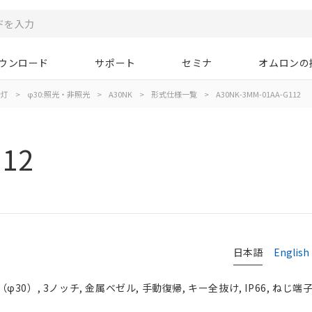
ウンロード
サポート
セミナ
オムロンの
示灯
>
φ30:照光・非照光
>
A30NK
>
形式仕様一覧
>
A30NK-3MM-01AA-G112
112
日本語
English
0）, 3ノッチ, 金属ベゼル, 手動復帰, キー全抜け, IP66, ねじ端子