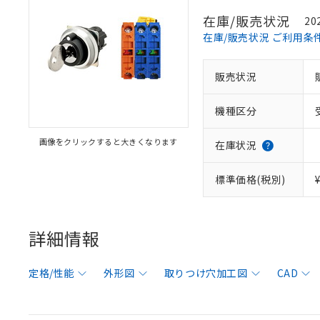
在庫/販売状況
20
在庫/販売状況 ご利用条
販売状況
機種区分
画像をクリックすると大きくなります
在庫状況
標準価格(税別)
詳細情報
定格/性能
外形図
取りつけ穴加工図
CAD