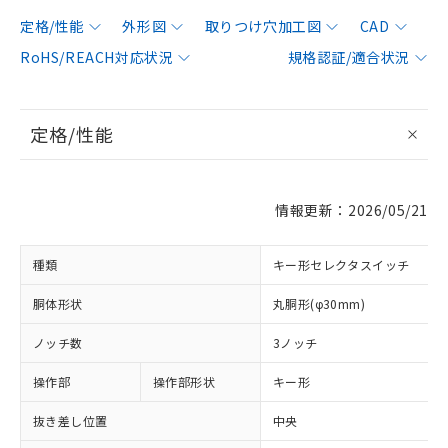
定格/性能
外形図
取りつけ穴加工図
CAD
RoHS/REACH対応状況
規格認証/適合状況
定格/性能
情報更新：2026/05/21
種類
キー形セレクタスイッチ
胴体形状
丸胴形(φ30mm)
ノッチ数
3ノッチ
操作部
操作部形状
キー形
抜き差し位置
中央