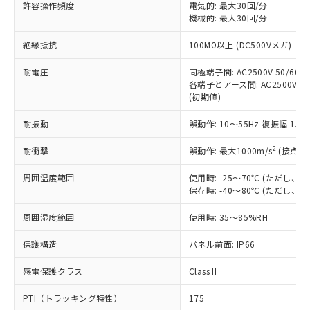
許容操作頻度
電気的: 最大30回/分
対応予定：EU RoHS指令（10物質）の非含
ご利用条件
機械的: 最大30回/分
有に対応した製品に切り替える予定のある
商品です。
絶縁抵抗
100MΩ以上 (DC500Vメガ)
対応予定なし：EU RoHS指令（10物質）の
以下の条件をお読みいただき、同意のうえ
非含有に非対応の商品で、対応品を出す予
耐電圧
同極端子間: AC2500V 50/60Hz
ご利用ください。
定はありません。
各端子とアース間: AC2500V 50/
調査・確認中：EU RoHS指令（10物質）の
(初期値)
本サービスは、当社制御機器事業取扱
※1 中国RoHS○×表
非含有の対応状況を調査中または確認中の
商品の当社在庫状況および標準価格
商品です。
耐振動
誤動作: 10～55Hz 複振幅 1.
(税抜)を提供させていただくもので
「○」：最大均質材料含有率が中国RoHSの
非該当品：ライセンス料など無形物で、有
す。
基準値以下であることを示します。
2
耐衝撃
誤動作: 最大1000m/s
(接点開
害物質有無と関係のない商品です。
当社制御機器事業取扱商品の中には、
「×」：最大均質材料含有率が中国RoHSの
仕入先様の事情により、非含有部品として
本サービスの対象外となる商品もある
周囲温度範囲
使用時: -25～70℃ (ただし
基準値を超えていることを示します。
いたものが、含有品と判明した場合などや
当社は、これら貴社製品のうち、外国
ことをご了承ください。
保存時: -40～80℃ (ただし
「－」：未確認です。当社販売部門へお問
むを得ず変更することがあります。
為替および外国貿易法に定める商品
在庫状況および標準価格照会結果は、
い合わせください。
（以下｢規制貨物等」という）を輸出
周囲湿度範囲
記載している更新日時点での社内デー
使用時: 35～85%RH
*EU RoHS指令（10物質）：
または国外への提供する場合は、日本
記
タに基づき作成されるものであり、閲
説明
鉛(Pb) 1000ppm以下、 水銀(Hg) 1000ppm以下、 カド
*中国RoHS10物質の基準値 (GB/T26572)：
国政府の輸出許可(または役務取引許
保護構造
パネル前面: IP66
号
覧された時点での実際の在庫および標
ミウム(Cd) 100ppm以下、
Pb(鉛) :1000ppm、 Hg(水銀) : 1000ppm、 Cd(カドミウ
可)を取得するなどの必要な手続きを
六価クロム(Cr(Ⅵ)) 1000ppm以下、ポリ臭化ビフェニル
ム) : 100ppm、
準価格とは異なる場合があることをご
類(PBB) 1000ppm以下、ポリ臭化ジフェニルエーテル類
Cr(Ⅵ)(六価クロム) : 1000ppm、 PBBs(ポリ臭化ビフェ
感電保護クラス
とります。
Class II
了承ください。
(PBDE) 1000ppm以下、フタル酸ビス(2-エチルヘキシ
○
一定数以上の在庫あり
ニル類) : 1000ppm、 PBDEs(ポリ臭化ジフェニルエーテ
当社は規制貨物を破棄する場合は、完
ル) (DEHP)(別名：DOP) 1000ppm以下、フタル酸ブチ
正式な納期状況および標準価格はお客
ル類) : 1000ppm、
PTI（トラッキング特性）
175
ルベンジル（BBP） 1000ppm以下、フタル酸ジブチル
全に破砕するなど、違法に輸出されな
DBP(フタル酸ジブチル) : 1000ppm、 DIBP(フタル酸ジ
様のお取引先、またはお客様担当のオ
（DBP） 1000ppm以下、フタル酸ジイソブチル