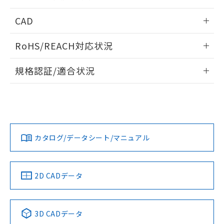
指します。
ものではありません。
情報更新：2026/05/21
CAD
また、RoHS指令のフタル酸エステル類４
物質の対応では、対応完了までの期間は出
ログイン/会員登録いただくと、CADデータをダウンロー
荷製品に未対応品が混在することから備考
RoHS/REACH対応状況
ドすることができます。
欄に対応日を記載しておりました。
既に当社にて対応品への在庫切替を完了
情報更新：2026/7/29
規格認証/適合状況
していることから、特段のことがない限
り、2022年1月12日より割愛しておりま
ログイン/会員登録
EU RoHS
注意事項・凡例
A30NK-3ML-01DA-P021についての規格認証/適合状況につい
す。
ては、「カスタマーサポートセンタ お客様相談室」または貴
社担当オムロン営業員または販売店にお問い合わせくださ
対応状況
対応予定月
※1
※2
い。
ダウンロードデータをご利用いただく前に、以下を必ずお読
みください。
カタログ/データシート/マニュアル
対応済み
ソフトウェアの使用条件
お問い合わせ
中国 RoHS
注意事項・凡例
2D CADデータ
中国 RoHS表
※1 ※2
3D CADデータ