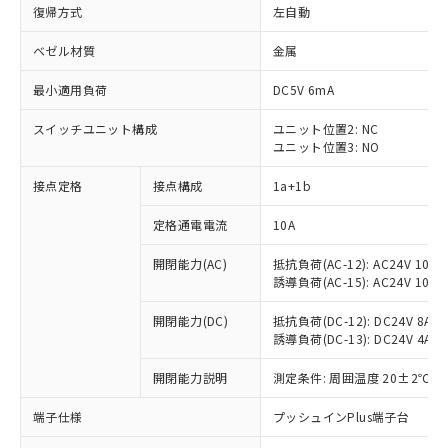
復帰方式
左自動
ベゼル材質
金属
最小適用負荷
DC5V 6mA
スイッチユニット構成
ユニット位置2: NC
ユニット位置3: NO
接点定格
接点構成
1a+1b
定格通電電流
10A
開閉能力(AC)
抵抗負荷(AC-12): AC24V 10A/A
誘導負荷(AC-15): AC24V 10A/AC
開閉能力(DC)
抵抗負荷(DC-12): DC24V 8A/DC
誘導負荷(DC-13): DC24V 4A/DC
※1 対応状況
開閉能力説明
測定条件: 周囲温度 20±2℃、
対応済み：EU RoHS指令（10物質）の
非含有に対応した製品が提供可能な商品で
端子仕様
プッシュインPlus端子台
す。