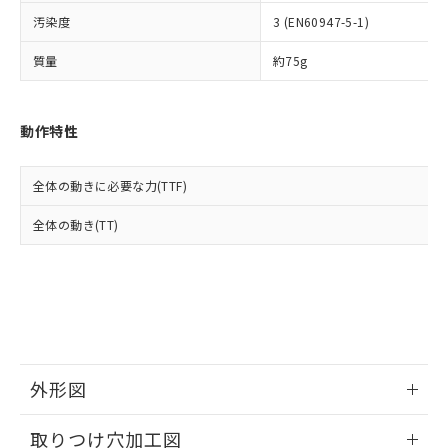
イソブチル) : 1000ppm、 BBP(フタル酸ブチルベンジ
△
一定数には満たないが在庫あり
いよう必要な手段を講じます。
ムロン制御機器販売店・当社販売員に
(DIBP) 1000ppm以下
ル) : 1000ppm、
汚染度
3 (EN60947-5-1)
当社は貴社製品を、核兵器、ミサイ
但し、RoHS指令で産業用監視および制御機器に対する
DEHP(フタル酸ビス(2-エチルヘキシル)) : 1000ppm
ご相談ください。
適用除外項目は除く。
ル、化学兵器、生物兵器またはその他
－
在庫なし(最新の在庫状況につ
オムロン制御機器販売店や当社販売拠
フタル酸エステル類の４物質については閾値を超える意
質量
約75g
武器並びにこれらの製造装置等に一切
いては、お客様のお取引先、ま
図的な使用がないことを確認しています。
点は「
販売ネットワーク
」をご確認
※2 環境保護使用期限
使用いたしません。
たはお客様担当のオムロン制御
ください。
当社は、貴社製品を第三者に販売する
機器販売店・当社販売員にご確
在庫状況および標準価格結果を当社の
※2 対応予定月
動作特性
「ｅ」：有害物質（10物質）のすべてが基
場合は、上記1、2および3の内容を当
認ください)
事前の承諾なく第三者に漏洩または開
準値以下であることを示します。
該第三者に通知します。また当社は、
示しないようお願いします。
部品在庫の切り替え状況などにより、予定
「10」：通常の使用状況下において有害物
販売先および販売に係わる関係者が違
マイパーツ機能（部品リスト作成サー
空
受注生産機種、また在庫状況の
全体の動きに必要な力(TTF)
月が前後することがあります。
質が外部に漏えいし、環境に深刻な影響を
法に輸出するおそれがある場合は、取
ビス）をご利用いただくには、I-Web
白
情報を公開していない機種
及ぼさない年数を意味します。
り引きをいたしません。
メンバーズにご登録されている必要が
全体の動き(TT)
「－」：未確認です。当社販売部門へお問
あります。
い合わせください。
お客様が当ウェブサイト上で当社にご
※3 非含有証明書ダウンロード
登録された部品リストについて、当社
および当社の共同利用者が、当社の製
下記の非含有証明書をダウンロードするこ
品・サービスに関するお客様との取
とができます。
合意する
キャンセル
引・商談に必要な範囲で利用すること
をご了承ください。
EU RoHS指令（10物質）の非含有証明書
外形図
※当社の共同利用者とは、
"個人情報
51物質の非含有証明書（当社基準）
の共同利用に関して"
の「1.共同利
情報更新：2026/05/21
※本証明書は発行日時点で非含有を証明す
用者の範囲」に記載されている法人を
取りつけ穴加工図
るもので、過去に遡って非含有を証明する