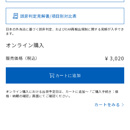
Pb
Hg
Cd
Cr(VI)
該非判定見解書/項目別対比表
X
O
O
O
日本の外為法に基づく該非判定、およびEAR再輸出規制に関する見解が入手でき
ます。
"対応済み"や非含有の記載がされた商品であっても、流通
在庫等で未対応品が混在する可能性があります。
オンライン購入
非含有品が必要な際は、弊社営業部門もしくは販売店へお
問い合わせください。
¥ 3,020
販売価格（税込）
この製品のRoHS/REACH対応状況ページへ
カートに追加
オンライン購入における出荷予定日は、カートに追加～「ご購入手続き：価
格・納期の確認」画面にてご確認ください。
カートをみる