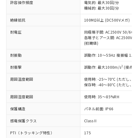
ご利用ください。
許容操作頻度
電気的: 最大30回/分
定はありません。
機械的: 最大30回/分
調査・確認中：EU RoHS指令（10物質）の
本サービスは、当社制御機器事業取扱
※1 中国RoHS○×表
非含有の対応状況を調査中または確認中の
絶縁抵抗
100MΩ以上 (DC500Vメガ)
商品の当社在庫状況および標準価格
商品です。
(税抜)を提供させていただくもので
「○」：最大均質材料含有率が中国RoHSの
非該当品：ライセンス料など無形物で、有
耐電圧
同極端子間: AC2500V 50/60Hz
す。
基準値以下であることを示します。
害物質有無と関係のない商品です。
各端子とアース間: AC2500V 50/
当社制御機器事業取扱商品の中には、
「×」：最大均質材料含有率が中国RoHSの
仕入先様の事情により、非含有部品として
(初期値)
本サービスの対象外となる商品もある
基準値を超えていることを示します。
いたものが、含有品と判明した場合などや
当社は、これら貴社製品のうち、外国
ことをご了承ください。
「－」：未確認です。当社販売部門へお問
耐振動
誤動作: 10～55Hz 複振幅 1.
むを得ず変更することがあります。
為替および外国貿易法に定める商品
在庫状況および標準価格照会結果は、
い合わせください。
（以下｢規制貨物等」という）を輸出
記載している更新日時点での社内デー
2
耐衝撃
誤動作: 最大1000m/s
(接点開
*EU RoHS指令（10物質）：
または国外への提供する場合は、日本
記
タに基づき作成されるものであり、閲
説明
鉛(Pb) 1000ppm以下、 水銀(Hg) 1000ppm以下、 カド
*中国RoHS10物質の基準値 (GB/T26572)：
国政府の輸出許可(または役務取引許
号
覧された時点での実際の在庫および標
ミウム(Cd) 100ppm以下、
周囲温度範囲
使用時: -25～70℃ (ただし
Pb(鉛) :1000ppm、 Hg(水銀) : 1000ppm、 Cd(カドミウ
可)を取得するなどの必要な手続きを
六価クロム(Cr(Ⅵ)) 1000ppm以下、ポリ臭化ビフェニル
ム) : 100ppm、
保存時: -40～80℃ (ただし
準価格とは異なる場合があることをご
類(PBB) 1000ppm以下、ポリ臭化ジフェニルエーテル類
Cr(Ⅵ)(六価クロム) : 1000ppm、 PBBs(ポリ臭化ビフェ
とります。
了承ください。
(PBDE) 1000ppm以下、フタル酸ビス(2-エチルヘキシ
○
一定数以上の在庫あり
ニル類) : 1000ppm、 PBDEs(ポリ臭化ジフェニルエーテ
当社は規制貨物を破棄する場合は、完
周囲湿度範囲
使用時: 35～85%RH
ル) (DEHP)(別名：DOP) 1000ppm以下、フタル酸ブチ
正式な納期状況および標準価格はお客
ル類) : 1000ppm、
ルベンジル（BBP） 1000ppm以下、フタル酸ジブチル
全に破砕するなど、違法に輸出されな
DBP(フタル酸ジブチル) : 1000ppm、 DIBP(フタル酸ジ
様のお取引先、またはお客様担当のオ
（DBP） 1000ppm以下、フタル酸ジイソブチル
イソブチル) : 1000ppm、 BBP(フタル酸ブチルベンジ
△
一定数には満たないが在庫あり
保護構造
パネル前面: IP66
いよう必要な手段を講じます。
ムロン制御機器販売店・当社販売員に
(DIBP) 1000ppm以下
ル) : 1000ppm、
当社は貴社製品を、核兵器、ミサイ
但し、RoHS指令で産業用監視および制御機器に対する
DEHP(フタル酸ビス(2-エチルヘキシル)) : 1000ppm
ご相談ください。
適用除外項目は除く。
感電保護クラス
Class II
ル、化学兵器、生物兵器またはその他
－
在庫なし(最新の在庫状況につ
オムロン制御機器販売店や当社販売拠
フタル酸エステル類の４物質については閾値を超える意
武器並びにこれらの製造装置等に一切
いては、お客様のお取引先、ま
図的な使用がないことを確認しています。
点は「
販売ネットワーク
」をご確認
PTI（トラッキング特性）
175
※2 環境保護使用期限
使用いたしません。
たはお客様担当のオムロン制御
ください。