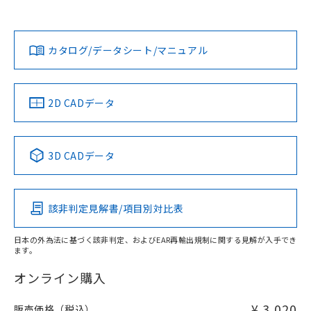
欄に対応日を記載しておりました。
社担当オムロン営業員または販売店にお問い合わせくださ
既に当社にて対応品への在庫切替を完了
対応状況
対応予定月
※1
※2
い。
ダウンロードデータをご利用いただく前に、以下を必ずお読
していることから、特段のことがない限
みください。
り、2022年1月12日より割愛しておりま
カタログ/データシート/マニュアル
対応済み
ソフトウェアの使用条件
す。
お問い合わせ
中国 RoHS
注意事項・凡例
2D CADデータ
中国 RoHS表
※1 ※2
3D CADデータ
Pb
Hg
Cd
Cr(VI)
該非判定見解書/項目別対比表
X
O
O
O
日本の外為法に基づく該非判定、およびEAR再輸出規制に関する見解が入手でき
ます。
"対応済み"や非含有の記載がされた商品であっても、流通
在庫等で未対応品が混在する可能性があります。
オンライン購入
非含有品が必要な際は、弊社営業部門もしくは販売店へお
問い合わせください。
¥ 3,020
販売価格（税込）