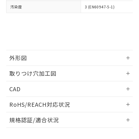
当社は、貴社製品を第三者に販売する
機器販売店・当社販売員にご確
在庫状況および標準価格結果を当社の
汚染度
3 (EN60947-5-1)
※2 対応予定月
「ｅ」：有害物質（10物質）のすべてが基
場合は、上記1、2および3の内容を当
認ください)
事前の承諾なく第三者に漏洩または開
準値以下であることを示します。
該第三者に通知します。また当社は、
示しないようお願いします。
部品在庫の切り替え状況などにより、予定
「10」：通常の使用状況下において有害物
販売先および販売に係わる関係者が違
マイパーツ機能（部品リスト作成サー
空
受注生産機種、また在庫状況の
月が前後することがあります。
質が外部に漏えいし、環境に深刻な影響を
法に輸出するおそれがある場合は、取
ビス）をご利用いただくには、I-Web
白
情報を公開していない機種
及ぼさない年数を意味します。
り引きをいたしません。
メンバーズにご登録されている必要が
「－」：未確認です。当社販売部門へお問
あります。
い合わせください。
お客様が当ウェブサイト上で当社にご
※3 非含有証明書ダウンロード
外形図
登録された部品リストについて、当社
および当社の共同利用者が、当社の製
下記の非含有証明書をダウンロードするこ
情報更新：2026/05/21
品・サービスに関するお客様との取
取りつけ穴加工図
とができます。
合意する
キャンセル
引・商談に必要な範囲で利用すること
をご了承ください。
情報更新：2026/05/21
EU RoHS指令（10物質）の非含有証明書
CAD
※当社の共同利用者とは、
"個人情報
51物質の非含有証明書（当社基準）
の共同利用に関して"
の「1.共同利
ログイン/会員登録いただくと、CADデータをダウンロー
※本証明書は発行日時点で非含有を証明す
用者の範囲」に記載されている法人を
RoHS/REACH対応状況
ドすることができます。
るもので、過去に遡って非含有を証明する
指します。
ものではありません。
情報更新：2026/7/29
規格認証/適合状況
また、RoHS指令のフタル酸エステル類４
物質の対応では、対応完了までの期間は出
ログイン/会員登録
EU RoHS
注意事項・凡例
A30NK-3ML-01DA-P011についての規格認証/適合状況につい
荷製品に未対応品が混在することから備考
ては、「カスタマーサポートセンタ お客様相談室」または貴