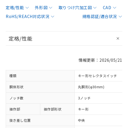
定格/性能
外形図
取りつけ穴加工図
CAD
RoHS/REACH対応状況
規格認証/適合状況
定格/性能
情報更新：2026/05/21
種類
キー形セレクタスイッチ
胴体形状
丸胴形(φ30mm)
ノッチ数
3ノッチ
操作部
操作部形状
キー形
抜き差し位置
中央