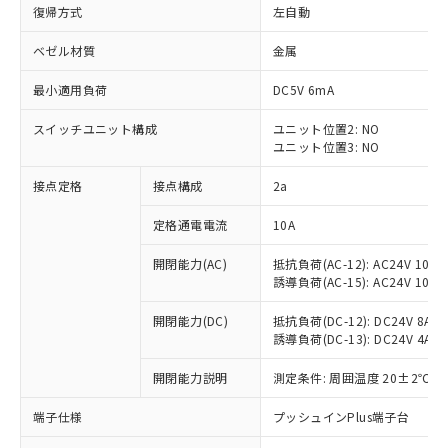
復帰方式
左自動
ベゼル材質
金属
最小適用負荷
DC5V 6mA
スイッチユニット構成
ユニット位置2: NO
ユニット位置3: NO
接点定格
接点構成
2a
定格通電電流
10A
※1 対応状況
開閉能力(AC)
抵抗負荷(AC-12): AC24V 10A/A
誘導負荷(AC-15): AC24V 10A/AC
対応済み：EU RoHS指令（10物質）の
非含有に対応した製品が提供可能な商品で
開閉能力(DC)
抵抗負荷(DC-12): DC24V 8A/DC
す。
誘導負荷(DC-13): DC24V 4A/DC
対応予定：EU RoHS指令（10物質）の非含
ご利用条件
有に対応した製品に切り替える予定のある
開閉能力説明
測定条件: 周囲温度 20±2℃、
商品です。
端子仕様
プッシュインPlus端子台
対応予定なし：EU RoHS指令（10物質）の
以下の条件をお読みいただき、同意のうえ
非含有に非対応の商品で、対応品を出す予