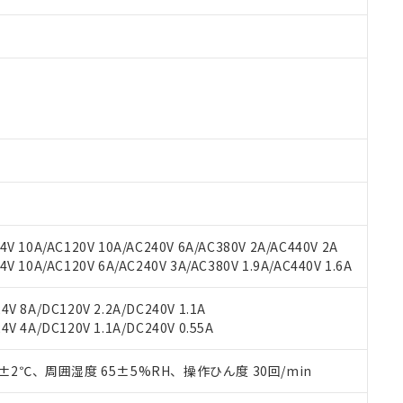
 RoHS指令（10物質）の非含有に対応した製品が提供可能な商品です
oHS指令（10物質）の非含有に対応した製品に切り替える予定のある
 RoHS指令（10物質）の非含有に非対応の商品で、対応品を出す予
 RoHS指令（10物質）の非含有の対応状況を調査中または確認中の
ンス料など無形物で、有害物質有無と関係のない商品です。
○×表
より、非含有部品としていたものが、含有品と判明した場合などやむ
V 10A/AC120V 10A/AC240V 6A/AC380V 2A/AC440V 2A
みいただき、同意のうえご利用ください。
材料含有率が中国RoHSの基準値以下であることを示します。
 10A/AC120V 6A/AC240V 3A/AC380V 1.9A/AC440V 1.6A
材料含有率が中国RoHSの基準値を超えていることを示します。
、当社制御機器事業取扱商品の当社在庫状況および標準価格(税抜)
ら貴社製品のうち、外国為替および外国貿易法に定める商品（以下｢
質）：
す。当社販売部門へお問い合わせください。
 水銀(Hg) 1000ppm以下、 カドミウム(Cd) 100ppm以下、
たは国外への提供する場合は、日本国政府の輸出許可(または役務取
V 8A/DC120V 2.2A/DC240V 1.1A
000ppm以下、ポリ臭化ビフェニル類(PBB) 1000ppm以下、ポリ臭化ジフェニルエーテル類(P
事業取扱商品の中には、本サービスの対象外となる商品もあること
手続きをとります。
V 4A/DC120V 1.1A/DC240V 0.55A
キシル) (DEHP)(別名：DOP) 1000ppm以下、フタル酸ブチルベンジル（BBP） 100
(GB/T26572)：
以下、フタル酸ジイソブチル (DIBP) 1000ppm以下
び標準価格照会結果は、記載している更新日時点での社内データに
物を破棄する場合は、完全に破砕するなど、違法に輸出されないよ
(水銀) : 1000ppm、 Cd(カドミウム) : 100ppm、
業用監視および制御機器に対する適用除外項目は除く。
覧された時点での実際の在庫および標準価格とは異なる場合がある
1000ppm、 PBBs(ポリ臭化ビフェニル類) : 1000ppm、 PBDEs(ポリ臭化ジフェニルエーテル類
物質については閾値を超える意図的な使用がないことを確認しています。
0±2℃、周囲湿度 65±5%RH、操作ひん度 30回/min
上の在庫あり
 1000ppm、 DIBP(フタル酸ジイソブチル) : 1000ppm、 BBP(フタル酸ブチルベンジル) :
品を、核兵器、ミサイル、化学兵器、生物兵器またはその他武器並
チルヘキシル)) : 1000ppm
況および標準価格はお客様のお取引先、またはお客様担当のオムロ
用いたしません。