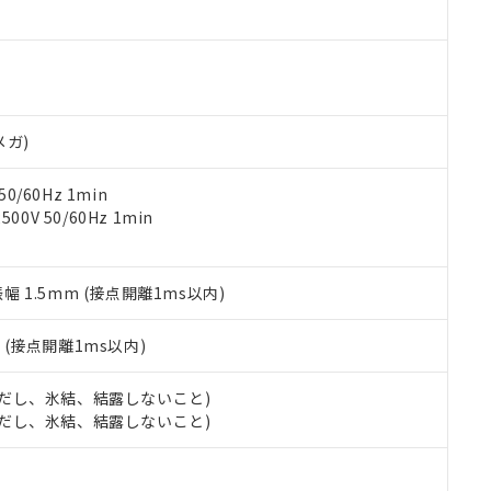
ご相談ください。
は満たないが在庫あり
製品を第三者に販売する場合は、上記1、2および3の内容を当該第
機器販売店や当社販売拠点は「
販売ネットワーク
」をご確認くだ
販売先および販売に係わる関係者が違法に輸出するおそれがある場
用期限
び標準価格結果を当社の事前の承諾なく第三者に漏洩または開示し
え状況などにより、予定月が前後することがあります。
(最新の在庫状況については、お客様のお取引先、またはお客様担当
（10物質）のすべてが基準値以下であることを示します。
店・当社販売員にご確認ください)
能（部品リスト作成サービス）をご利用いただくには、I-Webメン
使用状況下において有害物質が外部に漏えいし、環境に深刻な影響を
あります。
メガ)
機種、また在庫状況の情報を公開していない機種
ェブサイト上で当社にご登録された部品リストについて、当社およ
書ダウンロード
す。当社販売部門へお問い合わせください。
品・サービスに関するお客様との取引・商談に必要な範囲で利用す
合意する
キャンセル
0/60Hz 1min
書をダウンロードすることができます。
0V 50/60Hz 1min
利用者とは、
"個人情報の共同利用に関して"
の「1.共同利用者の
します。
10物質）の非含有証明書
明書（当社基準）
振幅 1.5mm (接点開離1ms以内)
日時点で非含有を証明するもので、過去に遡って非含有を証明するも
令のフタル酸エステル類４物質の対応では、対応完了までの期間は出
備考欄に対応日を記載しておりました。
2
(接点開離1ms以内)
品への在庫切替を完了していることから、特段のことがない限り、20
す。
 (ただし、氷結、結露しないこと)
 (ただし、氷結、結露しないこと)