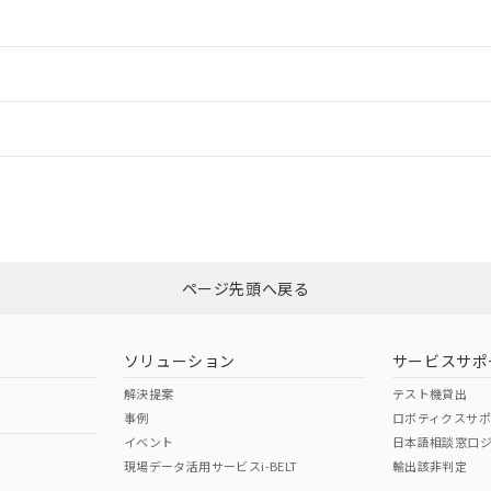
情報更新：2
ードすることができます。
情報更新：
ログイン/会員登録
状況については、「カスタマーサポートセンタ お客様相談室」または貴社担
みください。
非含有証明書
※3
ページ先頭へ戻る
ダウンロードはこちら
ソリューション
サービスサポ
解決提案
テスト機貸出
事例
ロボティクスサ
イベント
日本語相談窓口
現場データ活用サービスi-BELT
輸出該非判定