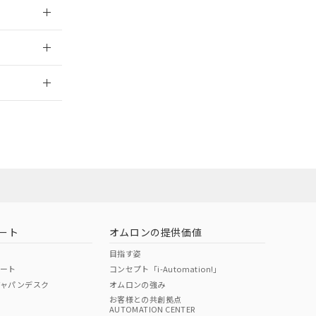
026/05/21
2026/7/29
当オムロン営業
お問い合わせ
ート
オムロンの提供価値
目指す姿
ポート
コンセプト「i-Automation!」
ジャパンデスク
オムロンの強み
お客様との共創拠点
AUTOMATION CENTER