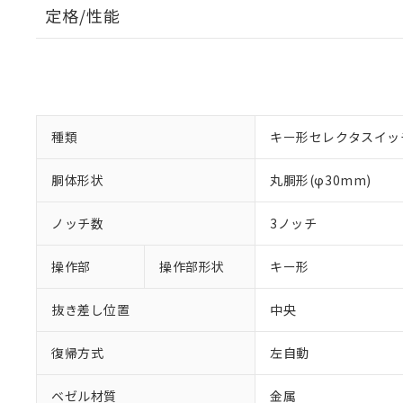
定格/性能
種類
キー形セレクタスイッ
胴体形状
丸胴形(φ30mm)
ノッチ数
3ノッチ
操作部
操作部形状
キー形
抜き差し位置
中央
復帰方式
左自動
ベゼル材質
金属