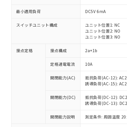
最小適用負荷
DC5V 6mA
スイッチユニット構成
ユニット位置1: NC
※1 対応状況
ユニット位置2: NO
ユニット位置3: NO
対応済み：EU
対応予定：EU R
接点定格
接点構成
2a+1b
対応予定なし：EU
調査・確認中：EU
ご利用条件
定格通電電流
10A
非該当品：ライセ
※1 中国RoHS
仕入先様の事情に
開閉能力(AC)
抵抗負荷(AC-12): AC24
があります。
以下の条件をお読
「○」：最大均質
誘導負荷(AC-15): AC24V
「×」：最大均質
本サービスは
当社は、これ
*EU RoHS指令（10物
「－」：未確認で
鉛(Pb) 1000ppm以下、
くものです。
う）を輸出ま
開閉能力(DC)
抵抗負荷(DC-12): DC24
記
説明
六価クロム(Cr(Ⅵ)) 1
当社制御機器
などの必要な
誘導負荷(DC-13): DC24
フタル酸ビス(2-エチルヘ
号
*中国RoHS10物質の基準値 
ル（DBP） 1000ppm
在庫状況およ
当社は規制貨
Pb(鉛) :1000ppm、 Hg
但し、RoHS指令で産
のであり、閲
ます。
Cr(Ⅵ)(六価クロム) : 
フタル酸エステル類の４
開閉能力説明
測定条件: 周囲温度 2
○
一定数以
DBP(フタル酸ジブチル) :
い。
当社は貴社製
DEHP(フタル酸ビス(2-エ
正式な納期状
置等に一切使