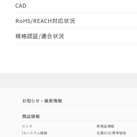
CAD
ログイン/会員登録いただくと、CADデータをダウンロ
RoHS/REACH対応状況
規格認証/適合状況
EU RoHS
注意事項・凡例
A30NK-3ML-01DA-G211についての規格認証/適合
員または販売店にお問い合わせください。
ダウンロードデータをご利用いただく前に、以下を必ずお読
対応状況
対応予定月
※1
※2
ソフトウェアの使用条件
対応済み
お知らせ・最新情報
中国 RoHS
注意事項・凡例
商品情報
中国 RoHS表
※1 ※2
センサ
新商品情報
FAシステム機器
在庫状況/標準価格