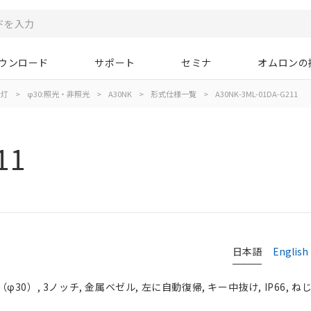
ウンロード
サポート
セミナ
オムロンの
示灯
>
φ30:照光・非照光
>
A30NK
>
形式仕様一覧
>
A30NK-3ML-01DA-G211
11
日本語
English
0）, 3ノッチ, 金属ベゼル, 左に自動復帰, キー中抜け, IP66, ね