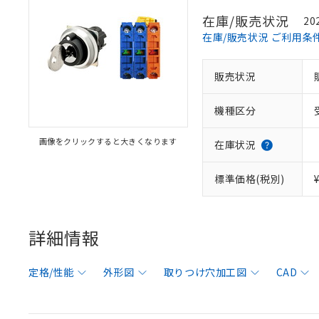
在庫/販売状況
20
在庫/販売状況 ご利用条
販売状況
機種区分
画像をクリックすると大きくなります
在庫状況
標準価格(税別)
詳細情報
定格/性能
外形図
取りつけ穴加工図
CAD