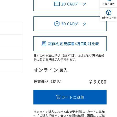
2D CADデータ
在庫・価格
無料テスト機
3D CADデータ
該非判定見解書/項目別対比表
日本の外為法に基づく該非判定、およびEAR再輸出規
制に関する見解が入手できます。
オンライン購入
¥ 3,080
販売価格（税込）
カートに追加
オンライン購入における出荷予定日は、カートに追加
～「ご購入手続き：価格・納期の確認」画面にてご確