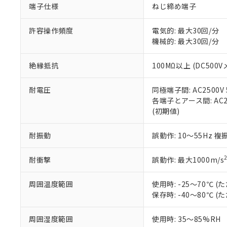
端子仕様
ねじ締め端子
当社販売員に
※2 対応予定月
△
一定数に
当社は、貴社
オムロン制御
また当社は、
※2 環境保護使
在庫状況およ
部品在庫の切り替
たしません。
許容操作頻度
電気的: 最大30回/分
－
在庫なし
す。
機械的: 最大30回/分
「ｅ」：有害物質
機器販売
マイパーツ機
「10」：通常の
ている必要が
味します。
絶縁抵抗
100MΩ以上 (DC500V
空
受注生産
お客様が当ウ
※3 非含有証明
「－」：未確認で
白
が、当社の製
耐電圧
同極端子間: AC2500V 5
さい。
下記の非含有証明
各端子とアース間: AC250
※当社の共同
(初期値)
いる法人を指
EU RoHS指令（
51物質の非含有証
耐振動
誤動作: 10～55Hz 複
※本証明書は発行
また、RoHS指
混在することから
耐衝撃
誤動作: 最大1000m/s
既に当社にて対応
り割愛しておりま
周囲温度範囲
使用時: -25～70℃
保存時: -40～80℃
周囲湿度範囲
使用時: 35～85%RH