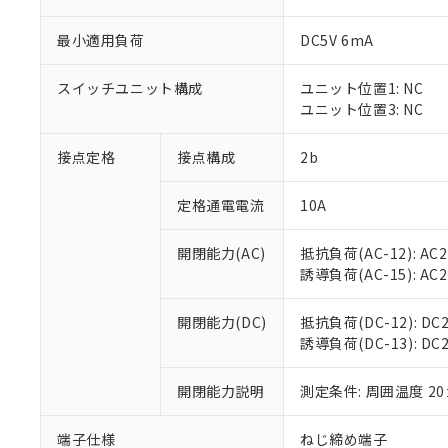
最小適用負荷
DC5V 6mA
スイッチユニット構成
ユニット位置1: NC
※1 対応状況
ユニット位置3: NC
対応済み：EU
接点定格
接点構成
2b
対応予定：EU R
対応予定なし：EU
調査・確認中：EU
定格通電電流
10A
ご利用条件
非該当品：ライセ
※1 中国RoHS
仕入先様の事情に
開閉能力(AC)
抵抗負荷(AC-12): AC24
があります。
以下の条件をお読
誘導負荷(AC-15): AC24V
「○」：最大均質
「×」：最大均質
本サービスは
当社は、これ
*EU RoHS指令（10物
「－」：未確認で
開閉能力(DC)
抵抗負荷(DC-12): DC24
鉛(Pb) 1000ppm以下、
くものです。
う）を輸出ま
記
説明
六価クロム(Cr(Ⅵ)) 1
誘導負荷(DC-13): DC24
当社制御機器
などの必要な
フタル酸ビス(2-エチルヘ
号
*中国RoHS10物質の基準値 
ル（DBP） 1000ppm
在庫状況およ
当社は規制貨
Pb(鉛) :1000ppm、 Hg
但し、RoHS指令で産
のであり、閲
開閉能力説明
測定条件: 周囲温度 2
ます。
Cr(Ⅵ)(六価クロム) : 
フタル酸エステル類の４
○
一定数以
DBP(フタル酸ジブチル) :
い。
当社は貴社製
DEHP(フタル酸ビス(2-エ
正式な納期状
置等に一切使
端子仕様
ねじ締め端子