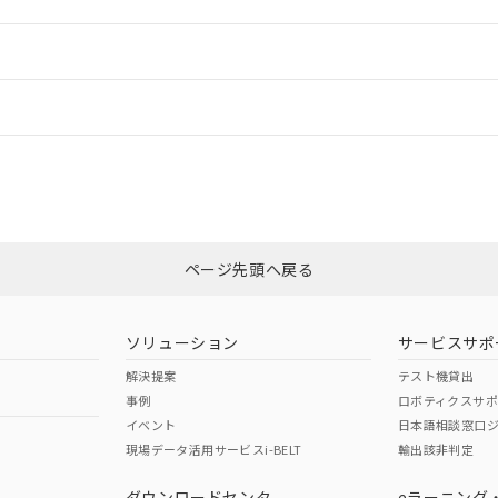
ードすることができます。
情報更新：
ログイン/会員登録
状況については、「カスタマーサポートセンタ お客様相談室」または貴社担
みください。
非含有証明書
※3
ページ先頭へ戻る
ダウンロードはこちら
ソリューション
サービスサポ
解決提案
テスト機貸出
事例
ロボティクスサ
イベント
日本語相談窓口
現場データ活用サービスi-BELT
輸出該非判定
I)
PBBs
PBDEs
DBP
ダウンロードセンタ
eラーニング