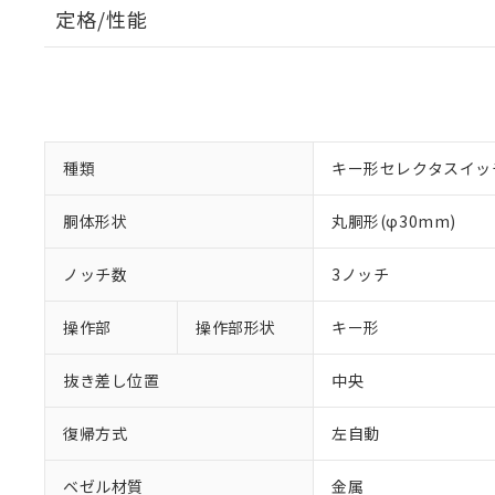
定格/性能
種類
キー形セレクタスイッ
胴体形状
丸胴形(φ30mm)
ノッチ数
3ノッチ
操作部
操作部形状
キー形
抜き差し位置
中央
復帰方式
左自動
ベゼル材質
金属