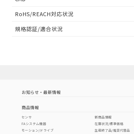
ログイン/会員登録いただくと、CADデータをダウンロ
RoHS/REACH対応状況
規格認証/適合状況
EU RoHS
注意事項・凡例
A30NK-3ML-01DA-G202についての規格認証/適合
員または販売店にお問い合わせください。
ダウンロードデータをご利用いただく前に、以下を必ずお読
対応状況
対応予定月
※1
※2
ソフトウェアの使用条件
対応済み
お知らせ・最新情報
中国 RoHS
注意事項・凡例
商品情報
中国 RoHS表
※1 ※2
センサ
新商品情報
FAシステム機器
在庫状況/標準価格
Pb
Hg
Cd
Cr(V
モーション/ドライブ
生産終了品/推奨代替品