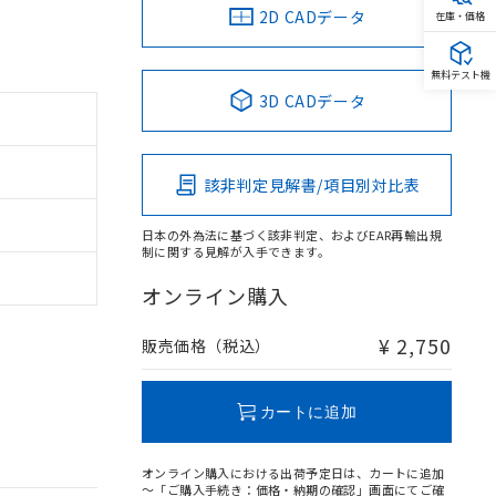
2D CADデータ
在庫・価格
無料テスト機
3D CADデータ
該非判定見解書/項目別対比表
日本の外為法に基づく該非判定、およびEAR再輸出規
制に関する見解が入手できます。
オンライン購入
¥ 2,750
販売価格（税込）
カートに追加
オンライン購入における出荷予定日は、カートに追加
～「ご購入手続き：価格・納期の確認」画面にてご確