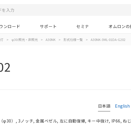
ウンロード
サポート
セミナ
オムロンの
示灯
>
φ30:照光・非照光
>
A30NK
>
形式仕様一覧
>
A30NK-3ML-01DA-G202
02
日本語
English
0）, 3ノッチ, 金属ベゼル, 左に自動復帰, キー中抜け, IP66, ね