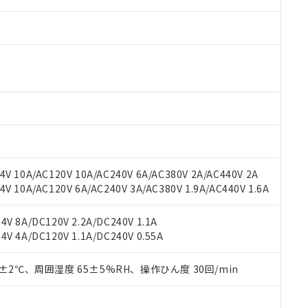
 RoHS指令（10物質）の非含有に対応した製品が提供可能な商品です
oHS指令（10物質）の非含有に対応した製品に切り替える予定のある
 RoHS指令（10物質）の非含有に非対応の商品で、対応品を出す予
 RoHS指令（10物質）の非含有の対応状況を調査中または確認中の
ンス料など無形物で、有害物質有無と関係のない商品です。
○×表
より、非含有部品としていたものが、含有品と判明した場合などやむ
V 10A/AC120V 10A/AC240V 6A/AC380V 2A/AC440V 2A
みいただき、同意のうえご利用ください。
 10A/AC120V 6A/AC240V 3A/AC380V 1.9A/AC440V 1.6A
材料含有率が中国RoHSの基準値以下であることを示します。
材料含有率が中国RoHSの基準値を超えていることを示します。
、当社制御機器事業取扱商品の当社在庫状況および標準価格(税抜)
ら貴社製品のうち、外国為替および外国貿易法に定める商品（以下｢
質）：
す。当社販売部門へお問い合わせください。
V 8A/DC120V 2.2A/DC240V 1.1A
 水銀(Hg) 1000ppm以下、 カドミウム(Cd) 100ppm以下、
たは国外への提供する場合は、日本国政府の輸出許可(または役務取
000ppm以下、ポリ臭化ビフェニル類(PBB) 1000ppm以下、ポリ臭化ジフェニルエーテル類(P
V 4A/DC120V 1.1A/DC240V 0.55A
事業取扱商品の中には、本サービスの対象外となる商品もあること
手続きをとります。
キシル) (DEHP)(別名：DOP) 1000ppm以下、フタル酸ブチルベンジル（BBP） 100
(GB/T26572)：
以下、フタル酸ジイソブチル (DIBP) 1000ppm以下
び標準価格照会結果は、記載している更新日時点での社内データに
物を破棄する場合は、完全に破砕するなど、違法に輸出されないよ
(水銀) : 1000ppm、 Cd(カドミウム) : 100ppm、
業用監視および制御機器に対する適用除外項目は除く。
覧された時点での実際の在庫および標準価格とは異なる場合がある
0±2℃、周囲湿度 65±5%RH、操作ひん度 30回/min
1000ppm、 PBBs(ポリ臭化ビフェニル類) : 1000ppm、 PBDEs(ポリ臭化ジフェニルエーテル類
物質については閾値を超える意図的な使用がないことを確認しています。
上の在庫あり
 1000ppm、 DIBP(フタル酸ジイソブチル) : 1000ppm、 BBP(フタル酸ブチルベンジル) :
品を、核兵器、ミサイル、化学兵器、生物兵器またはその他武器並
チルヘキシル)) : 1000ppm
況および標準価格はお客様のお取引先、またはお客様担当のオムロ
用いたしません。