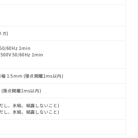
ご相談ください。
は満たないが在庫あり
製品を第三者に販売する場合は、上記1、2および3の内容を当該第
機器販売店や当社販売拠点は「
販売ネットワーク
」をご確認くだ
販売先および販売に係わる関係者が違法に輸出するおそれがある場
用期限
び標準価格結果を当社の事前の承諾なく第三者に漏洩または開示し
え状況などにより、予定月が前後することがあります。
(最新の在庫状況については、お客様のお取引先、またはお客様担当
（10物質）のすべてが基準値以下であることを示します。
店・当社販売員にご確認ください)
能（部品リスト作成サービス）をご利用いただくには、I-Webメン
使用状況下において有害物質が外部に漏えいし、環境に深刻な影響を
メガ)
あります。
機種、また在庫状況の情報を公開していない機種
ェブサイト上で当社にご登録された部品リストについて、当社およ
書ダウンロード
す。当社販売部門へお問い合わせください。
品・サービスに関するお客様との取引・商談に必要な範囲で利用す
0/60Hz 1min
合意する
キャンセル
書をダウンロードすることができます。
0V 50/60Hz 1min
利用者とは、
"個人情報の共同利用に関して"
の「1.共同利用者の
します。
10物質）の非含有証明書
明書（当社基準）
振幅 1.5mm (接点開離1ms以内)
日時点で非含有を証明するもので、過去に遡って非含有を証明するも
令のフタル酸エステル類４物質の対応では、対応完了までの期間は出
2
(接点開離1ms以内)
備考欄に対応日を記載しておりました。
品への在庫切替を完了していることから、特段のことがない限り、20
 (ただし、氷結、結露しないこと)
す。
 (ただし、氷結、結露しないこと)