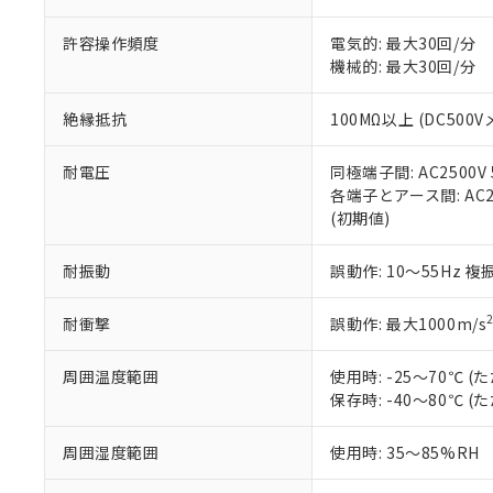
当社販売員に
※2 対応予定月
△
一定数に
当社は、貴社
オムロン制御
また当社は、
※2 環境保護使
許容操作頻度
電気的: 最大30回/分
在庫状況およ
部品在庫の切り替
たしません。
－
在庫なし
機械的: 最大30回/分
す。
「ｅ」：有害物質
機器販売
マイパーツ機
「10」：通常の
絶縁抵抗
100MΩ以上 (DC500V
ている必要が
味します。
空
受注生産
お客様が当ウ
※3 非含有証明
「－」：未確認で
白
が、当社の製
耐電圧
同極端子間: AC2500V 5
さい。
下記の非含有証明
各端子とアース間: AC250
※当社の共同
(初期値)
いる法人を指
EU RoHS指令（
51物質の非含有証
耐振動
誤動作: 10～55Hz 複
※本証明書は発行
また、RoHS指
耐衝撃
誤動作: 最大1000m/s
混在することから
既に当社にて対応
周囲温度範囲
使用時: -25～70℃
り割愛しておりま
保存時: -40～80℃
周囲湿度範囲
使用時: 35～85%RH