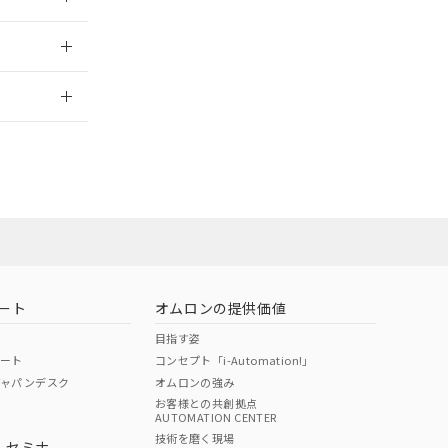
2026/7/29
当オムロン営業
お問い合わせ
ート
オムロンの提供価値
目指す姿
ポート
コンセプト「i-Automation!」
ジャパンデスク
オムロンの強み
お客様との共創拠点
AUTOMATION CENTER
DIBP
BBP
DEHP
環境保護
技術を磨く現場
・セミナ