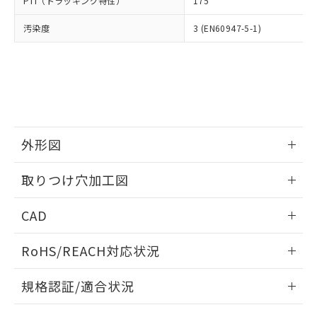
PTI（トラッキング特性）
175
たはお客様担当のオムロン制御
ください。
当社は、貴社製品を第三者に販売する
機器販売店・当社販売員にご確
在庫状況および標準価格結果を当社の
※2 対応予定月
「ｅ」：有害物質（10物質）のすべてが基
汚染度
3 (EN60947-5-1)
場合は、上記1、2および3の内容を当
認ください)
事前の承諾なく第三者に漏洩または開
準値以下であることを示します。
該第三者に通知します。また当社は、
示しないようお願いします。
部品在庫の切り替え状況などにより、予定
「10」：通常の使用状況下において有害物
販売先および販売に係わる関係者が違
マイパーツ機能（部品リスト作成サー
空
受注生産機種、また在庫状況の
月が前後することがあります。
質が外部に漏えいし、環境に深刻な影響を
法に輸出するおそれがある場合は、取
ビス）をご利用いただくには、I-Web
白
情報を公開していない機種
及ぼさない年数を意味します。
り引きをいたしません。
メンバーズにご登録されている必要が
「－」：未確認です。当社販売部門へお問
あります。
い合わせください。
お客様が当ウェブサイト上で当社にご
※3 非含有証明書ダウンロード
登録された部品リストについて、当社
外形図
および当社の共同利用者が、当社の製
下記の非含有証明書をダウンロードするこ
品・サービスに関するお客様との取
情報更新：2026/05/21
とができます。
取りつけ穴加工図
合意する
キャンセル
引・商談に必要な範囲で利用すること
をご了承ください。
情報更新：2026/05/21
EU RoHS指令（10物質）の非含有証明書
※当社の共同利用者とは、
"個人情報
CAD
51物質の非含有証明書（当社基準）
の共同利用に関して"
の「1.共同利
※本証明書は発行日時点で非含有を証明す
ログイン/会員登録いただくと、CADデータをダウンロー
用者の範囲」に記載されている法人を
RoHS/REACH対応状況
るもので、過去に遡って非含有を証明する
ドすることができます。
指します。
ものではありません。
情報更新：2026/7/29
また、RoHS指令のフタル酸エステル類４
規格認証/適合状況
物質の対応では、対応完了までの期間は出
ログイン/会員登録
EU RoHS
注意事項・凡例
荷製品に未対応品が混在することから備考
A30NK-3ML-01DA-G122についての規格認証/適合状況につい