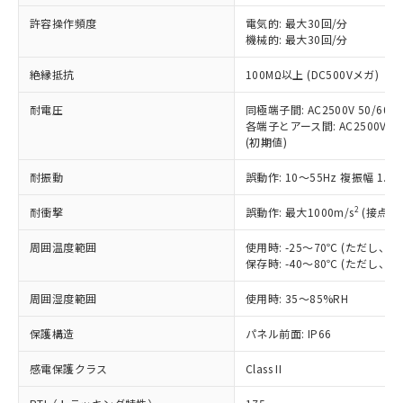
非含有に非対応の商品で、対応品を出す予
ご利用ください。
定はありません。
許容操作頻度
電気的: 最大30回/分
調査・確認中：EU RoHS指令（10物質）の
機械的: 最大30回/分
本サービスは、当社制御機器事業取扱
※1 中国RoHS○×表
非含有の対応状況を調査中または確認中の
商品の当社在庫状況および標準価格
絶縁抵抗
100MΩ以上 (DC500Vメガ)
商品です。
(税抜)を提供させていただくもので
「○」：最大均質材料含有率が中国RoHSの
非該当品：ライセンス料など無形物で、有
す。
耐電圧
同極端子間: AC2500V 50/60Hz
基準値以下であることを示します。
害物質有無と関係のない商品です。
当社制御機器事業取扱商品の中には、
各端子とアース間: AC2500V 50/
「×」：最大均質材料含有率が中国RoHSの
仕入先様の事情により、非含有部品として
(初期値)
本サービスの対象外となる商品もある
基準値を超えていることを示します。
いたものが、含有品と判明した場合などや
当社は、これら貴社製品のうち、外国
ことをご了承ください。
「－」：未確認です。当社販売部門へお問
むを得ず変更することがあります。
為替および外国貿易法に定める商品
耐振動
誤動作: 10～55Hz 複振幅 1.
在庫状況および標準価格照会結果は、
い合わせください。
（以下｢規制貨物等」という）を輸出
記載している更新日時点での社内デー
*EU RoHS指令（10物質）：
2
耐衝撃
誤動作: 最大1000m/s
(接点開
または国外への提供する場合は、日本
記
タに基づき作成されるものであり、閲
説明
鉛(Pb) 1000ppm以下、 水銀(Hg) 1000ppm以下、 カド
*中国RoHS10物質の基準値 (GB/T26572)：
国政府の輸出許可(または役務取引許
号
覧された時点での実際の在庫および標
ミウム(Cd) 100ppm以下、
Pb(鉛) :1000ppm、 Hg(水銀) : 1000ppm、 Cd(カドミウ
周囲温度範囲
使用時: -25～70℃ (ただし
可)を取得するなどの必要な手続きを
六価クロム(Cr(Ⅵ)) 1000ppm以下、ポリ臭化ビフェニル
ム) : 100ppm、
準価格とは異なる場合があることをご
保存時: -40～80℃ (ただし
類(PBB) 1000ppm以下、ポリ臭化ジフェニルエーテル類
Cr(Ⅵ)(六価クロム) : 1000ppm、 PBBs(ポリ臭化ビフェ
とります。
了承ください。
(PBDE) 1000ppm以下、フタル酸ビス(2-エチルヘキシ
○
一定数以上の在庫あり
ニル類) : 1000ppm、 PBDEs(ポリ臭化ジフェニルエーテ
当社は規制貨物を破棄する場合は、完
ル) (DEHP)(別名：DOP) 1000ppm以下、フタル酸ブチ
正式な納期状況および標準価格はお客
ル類) : 1000ppm、
周囲湿度範囲
使用時: 35～85%RH
ルベンジル（BBP） 1000ppm以下、フタル酸ジブチル
全に破砕するなど、違法に輸出されな
DBP(フタル酸ジブチル) : 1000ppm、 DIBP(フタル酸ジ
様のお取引先、またはお客様担当のオ
（DBP） 1000ppm以下、フタル酸ジイソブチル
イソブチル) : 1000ppm、 BBP(フタル酸ブチルベンジ
△
一定数には満たないが在庫あり
いよう必要な手段を講じます。
ムロン制御機器販売店・当社販売員に
(DIBP) 1000ppm以下
保護構造
パネル前面: IP66
ル) : 1000ppm、
当社は貴社製品を、核兵器、ミサイ
但し、RoHS指令で産業用監視および制御機器に対する
DEHP(フタル酸ビス(2-エチルヘキシル)) : 1000ppm
ご相談ください。
適用除外項目は除く。
ル、化学兵器、生物兵器またはその他
－
在庫なし(最新の在庫状況につ
感電保護クラス
Class II
オムロン制御機器販売店や当社販売拠
フタル酸エステル類の４物質については閾値を超える意
武器並びにこれらの製造装置等に一切
いては、お客様のお取引先、ま
図的な使用がないことを確認しています。
点は「
販売ネットワーク
」をご確認
※2 環境保護使用期限
使用いたしません。