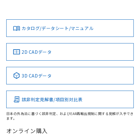
欄に対応日を記載しておりました。
ては、「カスタマーサポートセンタ お客様相談室」または貴
既に当社にて対応品への在庫切替を完了
社担当オムロン営業員または販売店にお問い合わせくださ
対応状況
対応予定月
※1
※2
していることから、特段のことがない限
い。
ダウンロードデータをご利用いただく前に、以下を必ずお読
り、2022年1月12日より割愛しておりま
みください。
カタログ/データシート/マニュアル
対応済み
す。
ソフトウェアの使用条件
お問い合わせ
中国 RoHS
注意事項・凡例
2D CADデータ
中国 RoHS表
※1 ※2
3D CADデータ
Pb
Hg
Cd
Cr(VI)
該非判定見解書/項目別対比表
X
O
O
O
日本の外為法に基づく該非判定、およびEAR再輸出規制に関する見解が入手でき
ます。
"対応済み"や非含有の記載がされた商品であっても、流通
在庫等で未対応品が混在する可能性があります。
オンライン購入
非含有品が必要な際は、弊社営業部門もしくは販売店へお