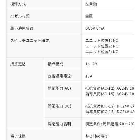
復帰方式
左自動
ベゼル材質
金属
最小適用負荷
DC5V 6mA
スイッチユニット構成
ユニット位置1: NO
ユニット位置2: NC
ユニット位置3: NC
接点定格
接点構成
1a+2b
定格通電電流
10A
※1 対応状況
開閉能力(AC)
抵抗負荷(AC-12): AC24V 10A/A
誘導負荷(AC-15): AC24V 10A/AC
対応済み：EU RoHS指令（10物質）の
非含有に対応した製品が提供可能な商品で
開閉能力(DC)
抵抗負荷(DC-12): DC24V 8A/DC
す。
誘導負荷(DC-13): DC24V 4A/DC
対応予定：EU RoHS指令（10物質）の非含
ご利用条件
有に対応した製品に切り替える予定のある
開閉能力説明
測定条件: 周囲温度 20±2℃、
商品です。
対応予定なし：EU RoHS指令（10物質）の
端子仕様
ねじ締め端子
以下の条件をお読みいただき、同意のうえ