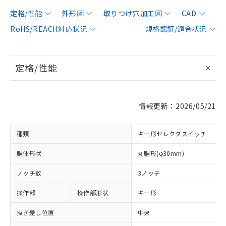
定格/性能
外形図
取りつけ穴加工図
CAD
RoHS/REACH対応状況
規格認証/適合状況
定格/性能
情報更新：2026/05/21
種類
キー形セレクタスイッチ
胴体形状
丸胴形(φ30mm)
ノッチ数
3ノッチ
操作部
操作部形状
キー形
抜き差し位置
中央