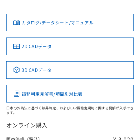
欄に対応日を記載しておりました。
社担当オムロン営業員または販売店にお問い合わせくださ
既に当社にて対応品への在庫切替を完了
対応状況
対応予定月
※1
※2
い。
ダウンロードデータをご利用いただく前に、以下を必ずお読
していることから、特段のことがない限
みください。
り、2022年1月12日より割愛しておりま
カタログ/データシート/マニュアル
対応済み
ソフトウェアの使用条件
す。
お問い合わせ
中国 RoHS
注意事項・凡例
2D CADデータ
中国 RoHS表
※1 ※2
3D CADデータ
Pb
Hg
Cd
Cr(VI)
該非判定見解書/項目別対比表
X
O
O
O
日本の外為法に基づく該非判定、およびEAR再輸出規制に関する見解が入手でき
ます。
"対応済み"や非含有の記載がされた商品であっても、流通
在庫等で未対応品が混在する可能性があります。
オンライン購入
非含有品が必要な際は、弊社営業部門もしくは販売店へお
問い合わせください。
¥ 3,020
販売価格（税込）