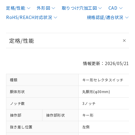
定格/性能
外形図
取りつけ穴加工図
CAD
RoHS/REACH対応状況
規格認証/適合状況
定格/性能
情報更新：2026/05/21
種類
キー形セレクタスイッチ
胴体形状
丸胴形(φ30mm)
ノッチ数
3ノッチ
操作部
操作部形状
キー形
抜き差し位置
左側