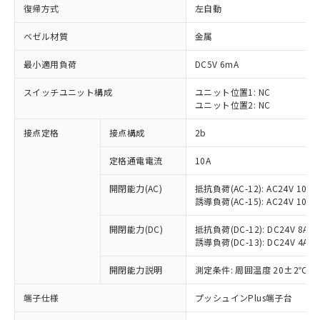
復帰方式
左自動
ベゼル材質
金属
最小適用負荷
DC5V 6mA
スイッチユニット構成
ユニット位置1: NC
ユニット位置2: NC
接点定格
接点構成
2b
定格通電電流
10A
※1 対応状況
開閉能力(AC)
抵抗負荷(AC-12): AC24V 10A/A
誘導負荷(AC-15): AC24V 10A/AC
対応済み：EU RoHS指令（10物質）の
非含有に対応した製品が提供可能な商品で
開閉能力(DC)
抵抗負荷(DC-12): DC24V 8A/DC
す。
誘導負荷(DC-13): DC24V 4A/DC
対応予定：EU RoHS指令（10物質）の非含
ご利用条件
有に対応した製品に切り替える予定のある
開閉能力説明
測定条件: 周囲温度 20±2℃、
商品です。
端子仕様
プッシュインPlus端子台
対応予定なし：EU RoHS指令（10物質）の
以下の条件をお読みいただき、同意のうえ
非含有に非対応の商品で、対応品を出す予