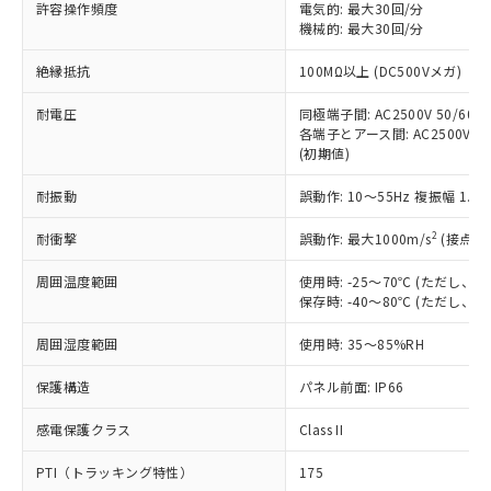
ご利用ください。
許容操作頻度
電気的: 最大30回/分
定はありません。
機械的: 最大30回/分
調査・確認中：EU RoHS指令（10物質）の
本サービスは、当社制御機器事業取扱
※1 中国RoHS○×表
非含有の対応状況を調査中または確認中の
絶縁抵抗
100MΩ以上 (DC500Vメガ)
商品の当社在庫状況および標準価格
商品です。
(税抜)を提供させていただくもので
「○」：最大均質材料含有率が中国RoHSの
非該当品：ライセンス料など無形物で、有
耐電圧
同極端子間: AC2500V 50/60Hz
す。
基準値以下であることを示します。
害物質有無と関係のない商品です。
各端子とアース間: AC2500V 50/
当社制御機器事業取扱商品の中には、
「×」：最大均質材料含有率が中国RoHSの
仕入先様の事情により、非含有部品として
(初期値)
本サービスの対象外となる商品もある
基準値を超えていることを示します。
いたものが、含有品と判明した場合などや
当社は、これら貴社製品のうち、外国
ことをご了承ください。
「－」：未確認です。当社販売部門へお問
耐振動
誤動作: 10～55Hz 複振幅 1.
むを得ず変更することがあります。
為替および外国貿易法に定める商品
在庫状況および標準価格照会結果は、
い合わせください。
（以下｢規制貨物等」という）を輸出
記載している更新日時点での社内デー
2
耐衝撃
誤動作: 最大1000m/s
(接点開
*EU RoHS指令（10物質）：
または国外への提供する場合は、日本
記
タに基づき作成されるものであり、閲
説明
鉛(Pb) 1000ppm以下、 水銀(Hg) 1000ppm以下、 カド
*中国RoHS10物質の基準値 (GB/T26572)：
国政府の輸出許可(または役務取引許
号
覧された時点での実際の在庫および標
ミウム(Cd) 100ppm以下、
周囲温度範囲
使用時: -25～70℃ (ただし
Pb(鉛) :1000ppm、 Hg(水銀) : 1000ppm、 Cd(カドミウ
可)を取得するなどの必要な手続きを
六価クロム(Cr(Ⅵ)) 1000ppm以下、ポリ臭化ビフェニル
ム) : 100ppm、
保存時: -40～80℃ (ただし
準価格とは異なる場合があることをご
類(PBB) 1000ppm以下、ポリ臭化ジフェニルエーテル類
Cr(Ⅵ)(六価クロム) : 1000ppm、 PBBs(ポリ臭化ビフェ
とります。
了承ください。
(PBDE) 1000ppm以下、フタル酸ビス(2-エチルヘキシ
○
一定数以上の在庫あり
ニル類) : 1000ppm、 PBDEs(ポリ臭化ジフェニルエーテ
当社は規制貨物を破棄する場合は、完
周囲湿度範囲
使用時: 35～85%RH
ル) (DEHP)(別名：DOP) 1000ppm以下、フタル酸ブチ
正式な納期状況および標準価格はお客
ル類) : 1000ppm、
ルベンジル（BBP） 1000ppm以下、フタル酸ジブチル
全に破砕するなど、違法に輸出されな
DBP(フタル酸ジブチル) : 1000ppm、 DIBP(フタル酸ジ
様のお取引先、またはお客様担当のオ
（DBP） 1000ppm以下、フタル酸ジイソブチル
イソブチル) : 1000ppm、 BBP(フタル酸ブチルベンジ
△
一定数には満たないが在庫あり
保護構造
パネル前面: IP66
いよう必要な手段を講じます。
ムロン制御機器販売店・当社販売員に
(DIBP) 1000ppm以下
ル) : 1000ppm、
当社は貴社製品を、核兵器、ミサイ
但し、RoHS指令で産業用監視および制御機器に対する
DEHP(フタル酸ビス(2-エチルヘキシル)) : 1000ppm
ご相談ください。
適用除外項目は除く。
感電保護クラス
Class II
ル、化学兵器、生物兵器またはその他
－
在庫なし(最新の在庫状況につ
オムロン制御機器販売店や当社販売拠
フタル酸エステル類の４物質については閾値を超える意
武器並びにこれらの製造装置等に一切
いては、お客様のお取引先、ま
図的な使用がないことを確認しています。
点は「
販売ネットワーク
」をご確認
PTI（トラッキング特性）
175
※2 環境保護使用期限
使用いたしません。
たはお客様担当のオムロン制御
ください。