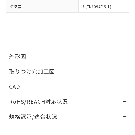
当社は、貴社製品を第三者に販売する
機器販売店・当社販売員にご確
在庫状況および標準価格結果を当社の
汚染度
3 (EN60947-5-1)
※2 対応予定月
「ｅ」：有害物質（10物質）のすべてが基
場合は、上記1、2および3の内容を当
認ください)
事前の承諾なく第三者に漏洩または開
準値以下であることを示します。
該第三者に通知します。また当社は、
示しないようお願いします。
部品在庫の切り替え状況などにより、予定
「10」：通常の使用状況下において有害物
販売先および販売に係わる関係者が違
マイパーツ機能（部品リスト作成サー
空
受注生産機種、また在庫状況の
月が前後することがあります。
質が外部に漏えいし、環境に深刻な影響を
法に輸出するおそれがある場合は、取
ビス）をご利用いただくには、I-Web
白
情報を公開していない機種
及ぼさない年数を意味します。
り引きをいたしません。
メンバーズにご登録されている必要が
「－」：未確認です。当社販売部門へお問
あります。
い合わせください。
お客様が当ウェブサイト上で当社にご
※3 非含有証明書ダウンロード
外形図
登録された部品リストについて、当社
および当社の共同利用者が、当社の製
下記の非含有証明書をダウンロードするこ
情報更新：2026/05/21
品・サービスに関するお客様との取
取りつけ穴加工図
とができます。
合意する
キャンセル
引・商談に必要な範囲で利用すること
をご了承ください。
情報更新：2026/05/21
EU RoHS指令（10物質）の非含有証明書
CAD
※当社の共同利用者とは、
"個人情報
51物質の非含有証明書（当社基準）
の共同利用に関して"
の「1.共同利
ログイン/会員登録いただくと、CADデータをダウンロー
※本証明書は発行日時点で非含有を証明す
用者の範囲」に記載されている法人を
RoHS/REACH対応状況
ドすることができます。
るもので、過去に遡って非含有を証明する
指します。
ものではありません。
情報更新：2026/7/29
規格認証/適合状況
また、RoHS指令のフタル酸エステル類４
物質の対応では、対応完了までの期間は出
ログイン/会員登録
EU RoHS
注意事項・凡例
A30NK-3ML-01BA-P220についての規格認証/適合状況につい
荷製品に未対応品が混在することから備考
ては、「カスタマーサポートセンタ お客様相談室」または貴