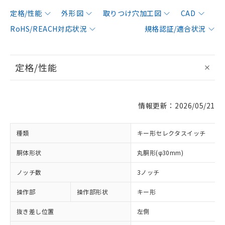
定格/性能
外形図
取りつけ穴加工図
CAD
RoHS/REACH対応状況
規格認証/適合状況
定格/性能
情報更新：2026/05/21
種類
キー形セレクタスイッチ
胴体形状
丸胴形(φ30mm)
ノッチ数
3ノッチ
操作部
操作部形状
キー形
抜き差し位置
左側