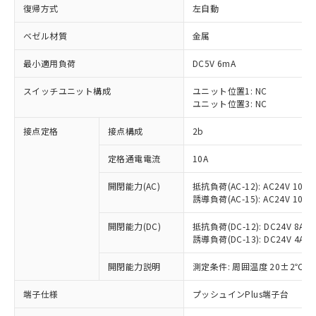
復帰方式
左自動
ベゼル材質
金属
最小適用負荷
DC5V 6mA
スイッチユニット構成
ユニット位置1: NC
ユニット位置3: NC
接点定格
接点構成
2b
定格通電電流
10A
※1 対応状況
開閉能力(AC)
抵抗負荷(AC-12): AC24V 10A/A
誘導負荷(AC-15): AC24V 10A/AC
対応済み：EU RoHS指令（10物質）の
非含有に対応した製品が提供可能な商品で
開閉能力(DC)
抵抗負荷(DC-12): DC24V 8A/DC
す。
誘導負荷(DC-13): DC24V 4A/DC
対応予定：EU RoHS指令（10物質）の非含
ご利用条件
有に対応した製品に切り替える予定のある
開閉能力説明
測定条件: 周囲温度 20±2℃、
商品です。
端子仕様
プッシュインPlus端子台
対応予定なし：EU RoHS指令（10物質）の
以下の条件をお読みいただき、同意のうえ
非含有に非対応の商品で、対応品を出す予