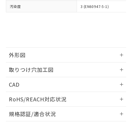
当社は、貴社製品を第三者に販売する
機器販売店・当社販売員にご確
在庫状況および標準価格結果を当社の
汚染度
3 (EN60947-5-1)
※2 対応予定月
「ｅ」：有害物質（10物質）のすべてが基
場合は、上記1、2および3の内容を当
認ください)
事前の承諾なく第三者に漏洩または開
準値以下であることを示します。
該第三者に通知します。また当社は、
示しないようお願いします。
部品在庫の切り替え状況などにより、予定
「10」：通常の使用状況下において有害物
販売先および販売に係わる関係者が違
マイパーツ機能（部品リスト作成サー
空
受注生産機種、また在庫状況の
月が前後することがあります。
質が外部に漏えいし、環境に深刻な影響を
法に輸出するおそれがある場合は、取
ビス）をご利用いただくには、I-Web
白
情報を公開していない機種
及ぼさない年数を意味します。
り引きをいたしません。
メンバーズにご登録されている必要が
「－」：未確認です。当社販売部門へお問
あります。
い合わせください。
お客様が当ウェブサイト上で当社にご
※3 非含有証明書ダウンロード
外形図
登録された部品リストについて、当社
および当社の共同利用者が、当社の製
下記の非含有証明書をダウンロードするこ
情報更新：2026/05/21
品・サービスに関するお客様との取
取りつけ穴加工図
とができます。
合意する
キャンセル
引・商談に必要な範囲で利用すること
をご了承ください。
情報更新：2026/05/21
EU RoHS指令（10物質）の非含有証明書
CAD
※当社の共同利用者とは、
"個人情報
51物質の非含有証明書（当社基準）
の共同利用に関して"
の「1.共同利
ログイン/会員登録いただくと、CADデータをダウンロー
※本証明書は発行日時点で非含有を証明す
用者の範囲」に記載されている法人を
RoHS/REACH対応状況
ドすることができます。
るもので、過去に遡って非含有を証明する
指します。
ものではありません。
情報更新：2026/7/29
規格認証/適合状況
また、RoHS指令のフタル酸エステル類４
物質の対応では、対応完了までの期間は出
ログイン/会員登録
EU RoHS
注意事項・凡例
A30NK-3ML-01BA-P202についての規格認証/適合状況につい
荷製品に未対応品が混在することから備考
ては、「カスタマーサポートセンタ お客様相談室」または貴