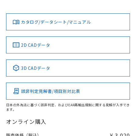
欄に対応日を記載しておりました。
社担当オムロン営業員または販売店にお問い合わせくださ
既に当社にて対応品への在庫切替を完了
対応状況
対応予定月
※1
※2
い。
ダウンロードデータをご利用いただく前に、以下を必ずお読
していることから、特段のことがない限
みください。
り、2022年1月12日より割愛しておりま
カタログ/データシート/マニュアル
対応済み
ソフトウェアの使用条件
す。
お問い合わせ
中国 RoHS
注意事項・凡例
2D CADデータ
中国 RoHS表
※1 ※2
3D CADデータ
Pb
Hg
Cd
Cr(VI)
該非判定見解書/項目別対比表
X
O
O
O
日本の外為法に基づく該非判定、およびEAR再輸出規制に関する見解が入手でき
ます。
"対応済み"や非含有の記載がされた商品であっても、流通
在庫等で未対応品が混在する可能性があります。
オンライン購入
非含有品が必要な際は、弊社営業部門もしくは販売店へお
問い合わせください。
¥ 3,020
販売価格（税込）