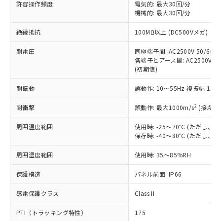
ご利用ください。
許容操作頻度
電気的: 最大30回/分
定はありません。
機械的: 最大30回/分
調査・確認中：EU RoHS指令（10物質）の
本サービスは、当社制御機器事業取扱
※1 中国RoHS○×表
非含有の対応状況を調査中または確認中の
絶縁抵抗
100MΩ以上 (DC500Vメガ)
商品の当社在庫状況および標準価格
商品です。
(税抜)を提供させていただくもので
「○」：最大均質材料含有率が中国RoHSの
非該当品：ライセンス料など無形物で、有
耐電圧
同極端子間: AC2500V 50/60Hz
す。
基準値以下であることを示します。
害物質有無と関係のない商品です。
各端子とアース間: AC2500V 50/
当社制御機器事業取扱商品の中には、
「×」：最大均質材料含有率が中国RoHSの
仕入先様の事情により、非含有部品として
(初期値)
本サービスの対象外となる商品もある
基準値を超えていることを示します。
いたものが、含有品と判明した場合などや
当社は、これら貴社製品のうち、外国
ことをご了承ください。
「－」：未確認です。当社販売部門へお問
耐振動
誤動作: 10～55Hz 複振幅 1.
むを得ず変更することがあります。
為替および外国貿易法に定める商品
在庫状況および標準価格照会結果は、
い合わせください。
（以下｢規制貨物等」という）を輸出
記載している更新日時点での社内デー
2
耐衝撃
誤動作: 最大1000m/s
(接点開
*EU RoHS指令（10物質）：
または国外への提供する場合は、日本
記
タに基づき作成されるものであり、閲
説明
鉛(Pb) 1000ppm以下、 水銀(Hg) 1000ppm以下、 カド
*中国RoHS10物質の基準値 (GB/T26572)：
国政府の輸出許可(または役務取引許
号
覧された時点での実際の在庫および標
ミウム(Cd) 100ppm以下、
周囲温度範囲
使用時: -25～70℃ (ただし
Pb(鉛) :1000ppm、 Hg(水銀) : 1000ppm、 Cd(カドミウ
可)を取得するなどの必要な手続きを
六価クロム(Cr(Ⅵ)) 1000ppm以下、ポリ臭化ビフェニル
ム) : 100ppm、
保存時: -40～80℃ (ただし
準価格とは異なる場合があることをご
類(PBB) 1000ppm以下、ポリ臭化ジフェニルエーテル類
Cr(Ⅵ)(六価クロム) : 1000ppm、 PBBs(ポリ臭化ビフェ
とります。
了承ください。
(PBDE) 1000ppm以下、フタル酸ビス(2-エチルヘキシ
○
一定数以上の在庫あり
ニル類) : 1000ppm、 PBDEs(ポリ臭化ジフェニルエーテ
当社は規制貨物を破棄する場合は、完
周囲湿度範囲
使用時: 35～85%RH
ル) (DEHP)(別名：DOP) 1000ppm以下、フタル酸ブチ
正式な納期状況および標準価格はお客
ル類) : 1000ppm、
ルベンジル（BBP） 1000ppm以下、フタル酸ジブチル
全に破砕するなど、違法に輸出されな
DBP(フタル酸ジブチル) : 1000ppm、 DIBP(フタル酸ジ
様のお取引先、またはお客様担当のオ
（DBP） 1000ppm以下、フタル酸ジイソブチル
イソブチル) : 1000ppm、 BBP(フタル酸ブチルベンジ
△
一定数には満たないが在庫あり
保護構造
パネル前面: IP66
いよう必要な手段を講じます。
ムロン制御機器販売店・当社販売員に
(DIBP) 1000ppm以下
ル) : 1000ppm、
当社は貴社製品を、核兵器、ミサイ
但し、RoHS指令で産業用監視および制御機器に対する
DEHP(フタル酸ビス(2-エチルヘキシル)) : 1000ppm
ご相談ください。
適用除外項目は除く。
感電保護クラス
Class II
ル、化学兵器、生物兵器またはその他
－
在庫なし(最新の在庫状況につ
オムロン制御機器販売店や当社販売拠
フタル酸エステル類の４物質については閾値を超える意
武器並びにこれらの製造装置等に一切
いては、お客様のお取引先、ま
図的な使用がないことを確認しています。
点は「
販売ネットワーク
」をご確認
PTI（トラッキング特性）
175
※2 環境保護使用期限
使用いたしません。
たはお客様担当のオムロン制御
ください。