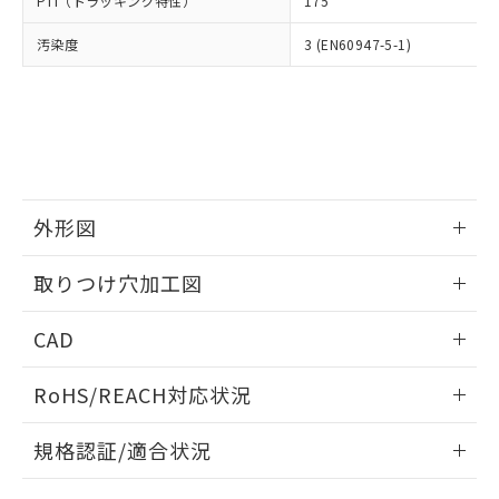
PTI（トラッキング特性）
175
たはお客様担当のオムロン制御
ください。
当社は、貴社製品を第三者に販売する
機器販売店・当社販売員にご確
在庫状況および標準価格結果を当社の
※2 対応予定月
「ｅ」：有害物質（10物質）のすべてが基
汚染度
3 (EN60947-5-1)
場合は、上記1、2および3の内容を当
認ください)
事前の承諾なく第三者に漏洩または開
準値以下であることを示します。
該第三者に通知します。また当社は、
示しないようお願いします。
部品在庫の切り替え状況などにより、予定
「10」：通常の使用状況下において有害物
販売先および販売に係わる関係者が違
マイパーツ機能（部品リスト作成サー
空
受注生産機種、また在庫状況の
月が前後することがあります。
質が外部に漏えいし、環境に深刻な影響を
法に輸出するおそれがある場合は、取
ビス）をご利用いただくには、I-Web
白
情報を公開していない機種
及ぼさない年数を意味します。
り引きをいたしません。
メンバーズにご登録されている必要が
「－」：未確認です。当社販売部門へお問
あります。
い合わせください。
お客様が当ウェブサイト上で当社にご
※3 非含有証明書ダウンロード
登録された部品リストについて、当社
外形図
および当社の共同利用者が、当社の製
下記の非含有証明書をダウンロードするこ
品・サービスに関するお客様との取
情報更新：2026/05/21
とができます。
取りつけ穴加工図
合意する
キャンセル
引・商談に必要な範囲で利用すること
をご了承ください。
情報更新：2026/05/21
EU RoHS指令（10物質）の非含有証明書
※当社の共同利用者とは、
"個人情報
CAD
51物質の非含有証明書（当社基準）
の共同利用に関して"
の「1.共同利
※本証明書は発行日時点で非含有を証明す
ログイン/会員登録いただくと、CADデータをダウンロー
用者の範囲」に記載されている法人を
RoHS/REACH対応状況
るもので、過去に遡って非含有を証明する
ドすることができます。
指します。
ものではありません。
情報更新：2026/7/29
また、RoHS指令のフタル酸エステル類４
規格認証/適合状況
物質の対応では、対応完了までの期間は出
ログイン/会員登録
EU RoHS
注意事項・凡例
荷製品に未対応品が混在することから備考
A30NK-3ML-01BA-G112についての規格認証/適合状況につい