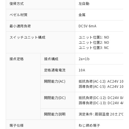
復帰方式
左自動
ベゼル材質
金属
最小適用負荷
DC5V 6mA
スイッチユニット構成
ユニット位置1: NO
ユニット位置2: NO
ユニット位置3: NC
接点定格
接点構成
2a+1b
定格通電電流
10A
※1 対応状況
開閉能力(AC)
抵抗負荷(AC-12): AC24V 10A/A
誘導負荷(AC-15): AC24V 10A/AC
対応済み：EU RoHS指令（10物質）の
非含有に対応した製品が提供可能な商品で
開閉能力(DC)
抵抗負荷(DC-12): DC24V 8A/DC
す。
誘導負荷(DC-13): DC24V 4A/DC
対応予定：EU RoHS指令（10物質）の非含
ご利用条件
有に対応した製品に切り替える予定のある
開閉能力説明
測定条件: 周囲温度 20±2℃、
商品です。
対応予定なし：EU RoHS指令（10物質）の
端子仕様
ねじ締め端子
以下の条件をお読みいただき、同意のうえ