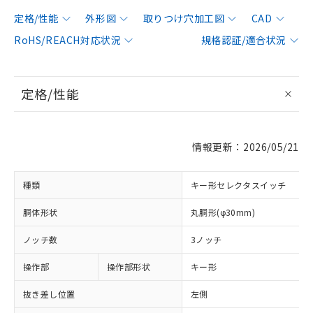
定格/性能
外形図
取りつけ穴加工図
CAD
RoHS/REACH対応状況
規格認証/適合状況
定格/性能
情報更新：2026/05/21
種類
キー形セレクタスイッチ
胴体形状
丸胴形(φ30mm)
ノッチ数
3ノッチ
操作部
操作部形状
キー形
抜き差し位置
左側