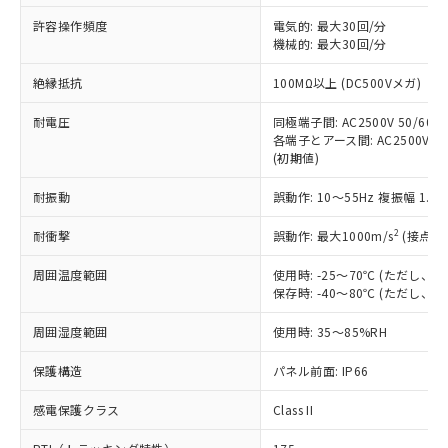
非含有に非対応の商品で、対応品を出す予
ご利用ください。
定はありません。
許容操作頻度
電気的: 最大30回/分
調査・確認中：EU RoHS指令（10物質）の
機械的: 最大30回/分
本サービスは、当社制御機器事業取扱
※1 中国RoHS○×表
非含有の対応状況を調査中または確認中の
商品の当社在庫状況および標準価格
絶縁抵抗
100MΩ以上 (DC500Vメガ)
商品です。
(税抜)を提供させていただくもので
「○」：最大均質材料含有率が中国RoHSの
非該当品：ライセンス料など無形物で、有
す。
耐電圧
同極端子間: AC2500V 50/60Hz
基準値以下であることを示します。
害物質有無と関係のない商品です。
当社制御機器事業取扱商品の中には、
各端子とアース間: AC2500V 50/
「×」：最大均質材料含有率が中国RoHSの
仕入先様の事情により、非含有部品として
(初期値)
本サービスの対象外となる商品もある
基準値を超えていることを示します。
いたものが、含有品と判明した場合などや
当社は、これら貴社製品のうち、外国
ことをご了承ください。
「－」：未確認です。当社販売部門へお問
むを得ず変更することがあります。
為替および外国貿易法に定める商品
耐振動
誤動作: 10～55Hz 複振幅 1.
在庫状況および標準価格照会結果は、
い合わせください。
（以下｢規制貨物等」という）を輸出
記載している更新日時点での社内デー
*EU RoHS指令（10物質）：
2
耐衝撃
誤動作: 最大1000m/s
(接点開
または国外への提供する場合は、日本
記
タに基づき作成されるものであり、閲
説明
鉛(Pb) 1000ppm以下、 水銀(Hg) 1000ppm以下、 カド
*中国RoHS10物質の基準値 (GB/T26572)：
国政府の輸出許可(または役務取引許
号
覧された時点での実際の在庫および標
ミウム(Cd) 100ppm以下、
Pb(鉛) :1000ppm、 Hg(水銀) : 1000ppm、 Cd(カドミウ
周囲温度範囲
使用時: -25～70℃ (ただし
可)を取得するなどの必要な手続きを
六価クロム(Cr(Ⅵ)) 1000ppm以下、ポリ臭化ビフェニル
ム) : 100ppm、
準価格とは異なる場合があることをご
保存時: -40～80℃ (ただし
類(PBB) 1000ppm以下、ポリ臭化ジフェニルエーテル類
Cr(Ⅵ)(六価クロム) : 1000ppm、 PBBs(ポリ臭化ビフェ
とります。
了承ください。
(PBDE) 1000ppm以下、フタル酸ビス(2-エチルヘキシ
○
一定数以上の在庫あり
ニル類) : 1000ppm、 PBDEs(ポリ臭化ジフェニルエーテ
当社は規制貨物を破棄する場合は、完
ル) (DEHP)(別名：DOP) 1000ppm以下、フタル酸ブチ
正式な納期状況および標準価格はお客
ル類) : 1000ppm、
周囲湿度範囲
使用時: 35～85%RH
ルベンジル（BBP） 1000ppm以下、フタル酸ジブチル
全に破砕するなど、違法に輸出されな
DBP(フタル酸ジブチル) : 1000ppm、 DIBP(フタル酸ジ
様のお取引先、またはお客様担当のオ
（DBP） 1000ppm以下、フタル酸ジイソブチル
イソブチル) : 1000ppm、 BBP(フタル酸ブチルベンジ
△
一定数には満たないが在庫あり
いよう必要な手段を講じます。
ムロン制御機器販売店・当社販売員に
(DIBP) 1000ppm以下
保護構造
パネル前面: IP66
ル) : 1000ppm、
当社は貴社製品を、核兵器、ミサイ
但し、RoHS指令で産業用監視および制御機器に対する
DEHP(フタル酸ビス(2-エチルヘキシル)) : 1000ppm
ご相談ください。
適用除外項目は除く。
ル、化学兵器、生物兵器またはその他
－
在庫なし(最新の在庫状況につ
感電保護クラス
Class II
オムロン制御機器販売店や当社販売拠
フタル酸エステル類の４物質については閾値を超える意
武器並びにこれらの製造装置等に一切
いては、お客様のお取引先、ま
図的な使用がないことを確認しています。
点は「
販売ネットワーク
」をご確認
※2 環境保護使用期限
使用いたしません。