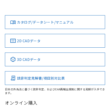
欄に対応日を記載しておりました。
ては、「カスタマーサポートセンタ お客様相談室」または貴
既に当社にて対応品への在庫切替を完了
社担当オムロン営業員または販売店にお問い合わせくださ
対応状況
対応予定月
※1
※2
していることから、特段のことがない限
い。
ダウンロードデータをご利用いただく前に、以下を必ずお読
り、2022年1月12日より割愛しておりま
みください。
カタログ/データシート/マニュアル
対応済み
す。
ソフトウェアの使用条件
お問い合わせ
中国 RoHS
注意事項・凡例
2D CADデータ
中国 RoHS表
※1 ※2
3D CADデータ
Pb
Hg
Cd
Cr(VI)
該非判定見解書/項目別対比表
X
O
O
O
日本の外為法に基づく該非判定、およびEAR再輸出規制に関する見解が入手でき
ます。
"対応済み"や非含有の記載がされた商品であっても、流通
在庫等で未対応品が混在する可能性があります。
オンライン購入
非含有品が必要な際は、弊社営業部門もしくは販売店へお