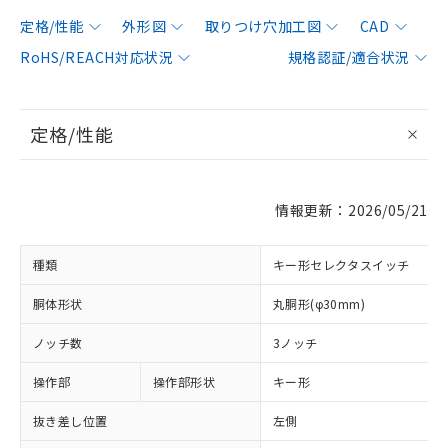
定格/性能
外形図
取りつけ穴加工図
CAD
RoHS/REACH対応状況
規格認証/適合状況
定格/性能
情報更新：2026/05/21
種類
キー形セレクタスイッチ
胴体形状
丸胴形(φ30mm)
ノッチ数
3ノッチ
操作部
操作部形状
キー形
抜き差し位置
左側