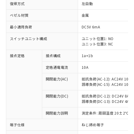
復帰方式
左自動
ベゼル材質
金属
最小適用負荷
DC5V 6mA
スイッチユニット構成
ユニット位置1: NO
ユニット位置3: NC
接点定格
接点構成
1a+1b
定格通電電流
10A
開閉能力(AC)
抵抗負荷(AC-12): AC24V 10A/A
誘導負荷(AC-15): AC24V 10A/AC
開閉能力(DC)
抵抗負荷(DC-12): DC24V 8A/DC
誘導負荷(DC-13): DC24V 4A/DC
※1 対応状況
開閉能力説明
測定条件: 周囲温度 20±2℃、
対応済み：EU RoHS指令（10物質）の
非含有に対応した製品が提供可能な商品で
端子仕様
ねじ締め端子
す。