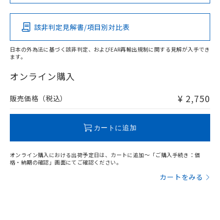
Pb
Hg
Cd
Cr(VI)
該非判定見解書/項目別対比表
X
O
O
O
日本の外為法に基づく該非判定、およびEAR再輸出規制に関する見解が入手でき
ます。
"対応済み"や非含有の記載がされた商品であっても、流通
在庫等で未対応品が混在する可能性があります。
オンライン購入
非含有品が必要な際は、弊社営業部門もしくは販売店へお
問い合わせください。
¥ 2,750
販売価格（税込）
この製品のRoHS/REACH対応状況ページへ
カートに追加
オンライン購入における出荷予定日は、カートに追加～「ご購入手続き：価
格・納期の確認」画面にてご確認ください。
カートをみる