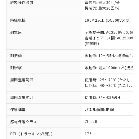
許容操作頻度
電気的: 最大30回/分
対応予定：EU RoHS指令（10物質）の非含
ご利用条件
機械的: 最大30回/分
有に対応した製品に切り替える予定のある
商品です。
絶縁抵抗
100MΩ以上 (DC500Vメガ)
対応予定なし：EU RoHS指令（10物質）の
以下の条件をお読みいただき、同意のうえ
非含有に非対応の商品で、対応品を出す予
耐電圧
同極端子間: AC2500V 50/60Hz
ご利用ください。
定はありません。
各端子とアース間: AC2500V 50/
調査・確認中：EU RoHS指令（10物質）の
(初期値)
本サービスは、当社制御機器事業取扱
※1 中国RoHS○×表
非含有の対応状況を調査中または確認中の
商品の当社在庫状況および標準価格
商品です。
耐振動
誤動作: 10～55Hz 複振幅 1.
(税抜)を提供させていただくもので
「○」：最大均質材料含有率が中国RoHSの
非該当品：ライセンス料など無形物で、有
す。
基準値以下であることを示します。
2
耐衝撃
誤動作: 最大1000m/s
(接点開
害物質有無と関係のない商品です。
当社制御機器事業取扱商品の中には、
「×」：最大均質材料含有率が中国RoHSの
仕入先様の事情により、非含有部品として
本サービスの対象外となる商品もある
周囲温度範囲
使用時: -25～70℃ (ただし
基準値を超えていることを示します。
いたものが、含有品と判明した場合などや
当社は、これら貴社製品のうち、外国
ことをご了承ください。
保存時: -40～80℃ (ただし
「－」：未確認です。当社販売部門へお問
むを得ず変更することがあります。
為替および外国貿易法に定める商品
在庫状況および標準価格照会結果は、
い合わせください。
（以下｢規制貨物等」という）を輸出
周囲湿度範囲
記載している更新日時点での社内デー
使用時: 35～85%RH
*EU RoHS指令（10物質）：
または国外への提供する場合は、日本
記
タに基づき作成されるものであり、閲
説明
鉛(Pb) 1000ppm以下、 水銀(Hg) 1000ppm以下、 カド
*中国RoHS10物質の基準値 (GB/T26572)：
国政府の輸出許可(または役務取引許
保護構造
パネル前面: IP66
号
覧された時点での実際の在庫および標
ミウム(Cd) 100ppm以下、
Pb(鉛) :1000ppm、 Hg(水銀) : 1000ppm、 Cd(カドミウ
可)を取得するなどの必要な手続きを
六価クロム(Cr(Ⅵ)) 1000ppm以下、ポリ臭化ビフェニル
ム) : 100ppm、
準価格とは異なる場合があることをご
類(PBB) 1000ppm以下、ポリ臭化ジフェニルエーテル類
Cr(Ⅵ)(六価クロム) : 1000ppm、 PBBs(ポリ臭化ビフェ
感電保護クラス
とります。
Class II
了承ください。
(PBDE) 1000ppm以下、フタル酸ビス(2-エチルヘキシ
○
一定数以上の在庫あり
ニル類) : 1000ppm、 PBDEs(ポリ臭化ジフェニルエーテ
当社は規制貨物を破棄する場合は、完
ル) (DEHP)(別名：DOP) 1000ppm以下、フタル酸ブチ
正式な納期状況および標準価格はお客
ル類) : 1000ppm、
PTI（トラッキング特性）
175
ルベンジル（BBP） 1000ppm以下、フタル酸ジブチル
全に破砕するなど、違法に輸出されな
DBP(フタル酸ジブチル) : 1000ppm、 DIBP(フタル酸ジ
様のお取引先、またはお客様担当のオ
（DBP） 1000ppm以下、フタル酸ジイソブチル