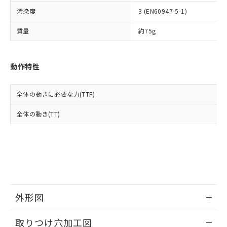
イソブチル) : 1000ppm、 BBP(フタル酸ブチルベンジ
△
一定数には満たないが在庫あり
いよう必要な手段を講じます。
ムロン制御機器販売店・当社販売員に
(DIBP) 1000ppm以下
ル) : 1000ppm、
汚染度
3 (EN60947-5-1)
当社は貴社製品を、核兵器、ミサイ
但し、RoHS指令で産業用監視および制御機器に対する
DEHP(フタル酸ビス(2-エチルヘキシル)) : 1000ppm
ご相談ください。
適用除外項目は除く。
ル、化学兵器、生物兵器またはその他
－
在庫なし(最新の在庫状況につ
オムロン制御機器販売店や当社販売拠
フタル酸エステル類の４物質については閾値を超える意
質量
約75g
武器並びにこれらの製造装置等に一切
いては、お客様のお取引先、ま
図的な使用がないことを確認しています。
点は「
販売ネットワーク
」をご確認
※2 環境保護使用期限
使用いたしません。
たはお客様担当のオムロン制御
ください。
当社は、貴社製品を第三者に販売する
機器販売店・当社販売員にご確
在庫状況および標準価格結果を当社の
※2 対応予定月
動作特性
「ｅ」：有害物質（10物質）のすべてが基
場合は、上記1、2および3の内容を当
認ください)
事前の承諾なく第三者に漏洩または開
準値以下であることを示します。
該第三者に通知します。また当社は、
示しないようお願いします。
部品在庫の切り替え状況などにより、予定
「10」：通常の使用状況下において有害物
販売先および販売に係わる関係者が違
マイパーツ機能（部品リスト作成サー
空
受注生産機種、また在庫状況の
全体の動きに必要な力(TTF)
月が前後することがあります。
質が外部に漏えいし、環境に深刻な影響を
法に輸出するおそれがある場合は、取
ビス）をご利用いただくには、I-Web
白
情報を公開していない機種
及ぼさない年数を意味します。
り引きをいたしません。
メンバーズにご登録されている必要が
全体の動き(TT)
「－」：未確認です。当社販売部門へお問
あります。
い合わせください。
お客様が当ウェブサイト上で当社にご
※3 非含有証明書ダウンロード
登録された部品リストについて、当社
および当社の共同利用者が、当社の製
下記の非含有証明書をダウンロードするこ
品・サービスに関するお客様との取
とができます。
合意する
キャンセル
引・商談に必要な範囲で利用すること
をご了承ください。
EU RoHS指令（10物質）の非含有証明書
外形図
※当社の共同利用者とは、
"個人情報
51物質の非含有証明書（当社基準）
の共同利用に関して"
の「1.共同利
情報更新：2026/05/21
※本証明書は発行日時点で非含有を証明す
用者の範囲」に記載されている法人を
取りつけ穴加工図
るもので、過去に遡って非含有を証明する