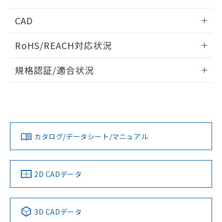
指します。
ものではありません。
情報更新：2026/05/21
CAD
また、RoHS指令のフタル酸エステル類４
物質の対応では、対応完了までの期間は出
ログイン/会員登録いただくと、CADデータをダウンロー
荷製品に未対応品が混在することから備考
RoHS/REACH対応状況
ドすることができます。
欄に対応日を記載しておりました。
既に当社にて対応品への在庫切替を完了
情報更新：2026/7/29
規格認証/適合状況
していることから、特段のことがない限
り、2022年1月12日より割愛しておりま
ログイン/会員登録
EU RoHS
注意事項・凡例
A30NK-3ML-01BA-G102についての規格認証/適合状況につい
す。
ては、「カスタマーサポートセンタ お客様相談室」または貴
社担当オムロン営業員または販売店にお問い合わせくださ
対応状況
対応予定月
※1
※2
い。
ダウンロードデータをご利用いただく前に、以下を必ずお読
みください。
カタログ/データシート/マニュアル
対応済み
ソフトウェアの使用条件
お問い合わせ
中国 RoHS
注意事項・凡例
2D CADデータ
中国 RoHS表
※1 ※2
3D CADデータ