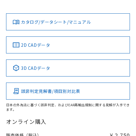
欄に対応日を記載しておりました。
貴社担当オムロン営業員または販売店にお問い合わせくださ
既に当社にて対応品への在庫切替を完了
対応状況
対応予定月
※1
※2
い。
ダウンロードデータをご利用いただく前に、以下を必ずお読
していることから、特段のことがない限
みください。
り、2022年1月12日より割愛しておりま
カタログ/データシート/マニュアル
対応済み
ソフトウェアの使用条件
す。
お問い合わせ
中国 RoHS
注意事項・凡例
2D CADデータ
中国 RoHS表
※1 ※2
3D CADデータ
Pb
Hg
Cd
Cr(VI)
該非判定見解書/項目別対比表
X
O
O
O
日本の外為法に基づく該非判定、およびEAR再輸出規制に関する見解が入手でき
ます。
"対応済み"や非含有の記載がされた商品であっても、流通
在庫等で未対応品が混在する可能性があります。
オンライン購入
非含有品が必要な際は、弊社営業部門もしくは販売店へお
問い合わせください。
¥ 2,750
販売価格（税込）