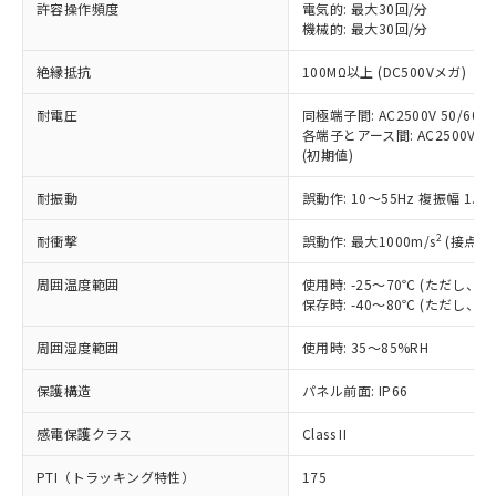
ご利用ください。
許容操作頻度
電気的: 最大30回/分
定はありません。
機械的: 最大30回/分
調査・確認中：EU RoHS指令（10物質）の
本サービスは、当社制御機器事業取扱
※1 中国RoHS○×表
非含有の対応状況を調査中または確認中の
絶縁抵抗
100MΩ以上 (DC500Vメガ)
商品の当社在庫状況および標準価格
商品です。
(税抜)を提供させていただくもので
「○」：最大均質材料含有率が中国RoHSの
非該当品：ライセンス料など無形物で、有
耐電圧
同極端子間: AC2500V 50/60Hz
す。
基準値以下であることを示します。
害物質有無と関係のない商品です。
各端子とアース間: AC2500V 50/
当社制御機器事業取扱商品の中には、
「×」：最大均質材料含有率が中国RoHSの
仕入先様の事情により、非含有部品として
(初期値)
本サービスの対象外となる商品もある
基準値を超えていることを示します。
いたものが、含有品と判明した場合などや
当社は、これら貴社製品のうち、外国
ことをご了承ください。
「－」：未確認です。当社販売部門へお問
耐振動
誤動作: 10～55Hz 複振幅 1.
むを得ず変更することがあります。
為替および外国貿易法に定める商品
在庫状況および標準価格照会結果は、
い合わせください。
（以下｢規制貨物等」という）を輸出
記載している更新日時点での社内デー
2
耐衝撃
誤動作: 最大1000m/s
(接点開
*EU RoHS指令（10物質）：
または国外への提供する場合は、日本
記
タに基づき作成されるものであり、閲
説明
鉛(Pb) 1000ppm以下、 水銀(Hg) 1000ppm以下、 カド
*中国RoHS10物質の基準値 (GB/T26572)：
国政府の輸出許可(または役務取引許
号
覧された時点での実際の在庫および標
ミウム(Cd) 100ppm以下、
周囲温度範囲
使用時: -25～70℃ (ただし
Pb(鉛) :1000ppm、 Hg(水銀) : 1000ppm、 Cd(カドミウ
可)を取得するなどの必要な手続きを
六価クロム(Cr(Ⅵ)) 1000ppm以下、ポリ臭化ビフェニル
ム) : 100ppm、
保存時: -40～80℃ (ただし
準価格とは異なる場合があることをご
類(PBB) 1000ppm以下、ポリ臭化ジフェニルエーテル類
Cr(Ⅵ)(六価クロム) : 1000ppm、 PBBs(ポリ臭化ビフェ
とります。
了承ください。
(PBDE) 1000ppm以下、フタル酸ビス(2-エチルヘキシ
○
一定数以上の在庫あり
ニル類) : 1000ppm、 PBDEs(ポリ臭化ジフェニルエーテ
当社は規制貨物を破棄する場合は、完
周囲湿度範囲
使用時: 35～85%RH
ル) (DEHP)(別名：DOP) 1000ppm以下、フタル酸ブチ
正式な納期状況および標準価格はお客
ル類) : 1000ppm、
ルベンジル（BBP） 1000ppm以下、フタル酸ジブチル
全に破砕するなど、違法に輸出されな
DBP(フタル酸ジブチル) : 1000ppm、 DIBP(フタル酸ジ
様のお取引先、またはお客様担当のオ
（DBP） 1000ppm以下、フタル酸ジイソブチル
イソブチル) : 1000ppm、 BBP(フタル酸ブチルベンジ
△
一定数には満たないが在庫あり
保護構造
パネル前面: IP66
いよう必要な手段を講じます。
ムロン制御機器販売店・当社販売員に
(DIBP) 1000ppm以下
ル) : 1000ppm、
当社は貴社製品を、核兵器、ミサイ
但し、RoHS指令で産業用監視および制御機器に対する
DEHP(フタル酸ビス(2-エチルヘキシル)) : 1000ppm
ご相談ください。
適用除外項目は除く。
感電保護クラス
Class II
ル、化学兵器、生物兵器またはその他
－
在庫なし(最新の在庫状況につ
オムロン制御機器販売店や当社販売拠
フタル酸エステル類の４物質については閾値を超える意
武器並びにこれらの製造装置等に一切
いては、お客様のお取引先、ま
図的な使用がないことを確認しています。
点は「
販売ネットワーク
」をご確認
PTI（トラッキング特性）
175
※2 環境保護使用期限
使用いたしません。
たはお客様担当のオムロン制御
ください。