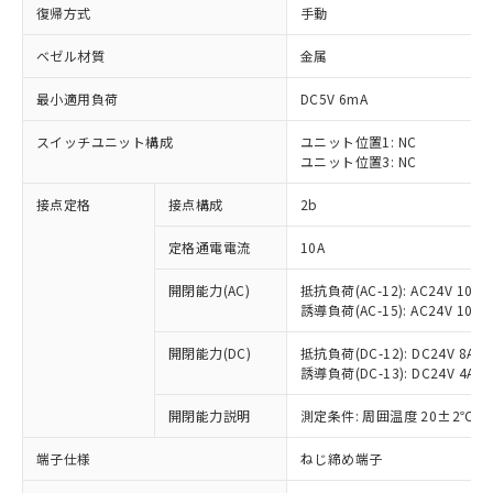
復帰方式
手動
ベゼル材質
金属
最小適用負荷
DC5V 6mA
スイッチユニット構成
ユニット位置1: NC
ユニット位置3: NC
接点定格
接点構成
2b
定格通電電流
10A
※1 対応状況
開閉能力(AC)
抵抗負荷(AC-12): AC24V 10A/A
誘導負荷(AC-15): AC24V 10A/AC
対応済み：EU RoHS指令（10物質）の
非含有に対応した製品が提供可能な商品で
開閉能力(DC)
抵抗負荷(DC-12): DC24V 8A/DC
す。
誘導負荷(DC-13): DC24V 4A/DC
対応予定：EU RoHS指令（10物質）の非含
ご利用条件
有に対応した製品に切り替える予定のある
開閉能力説明
測定条件: 周囲温度 20±2℃、
商品です。
端子仕様
ねじ締め端子
対応予定なし：EU RoHS指令（10物質）の
以下の条件をお読みいただき、同意のうえ
非含有に非対応の商品で、対応品を出す予