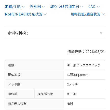
定格/性能
外形図
取りつけ穴加工図
CAD
RoHS/REACH対応状況
規格認証/適合状況
定格/性能
情報更新：2026/05/21
種類
キー形セレクタスイッチ
胴体形状
丸胴形(φ30mm)
ノッチ数
2ノッチ
操作部
操作部形状
キー形
抜き差し位置
右側