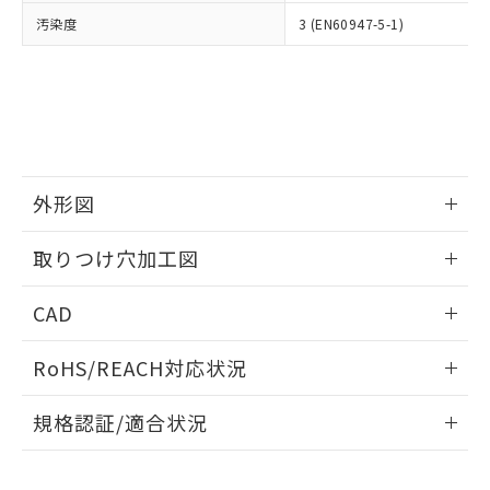
当社は、貴社製品を第三者に販売する
機器販売店・当社販売員にご確
在庫状況および標準価格結果を当社の
汚染度
3 (EN60947-5-1)
※2 対応予定月
「ｅ」：有害物質（10物質）のすべてが基
場合は、上記1、2および3の内容を当
認ください)
事前の承諾なく第三者に漏洩または開
準値以下であることを示します。
該第三者に通知します。また当社は、
示しないようお願いします。
部品在庫の切り替え状況などにより、予定
「10」：通常の使用状況下において有害物
販売先および販売に係わる関係者が違
マイパーツ機能（部品リスト作成サー
空
受注生産機種、また在庫状況の
月が前後することがあります。
質が外部に漏えいし、環境に深刻な影響を
法に輸出するおそれがある場合は、取
ビス）をご利用いただくには、I-Web
白
情報を公開していない機種
及ぼさない年数を意味します。
り引きをいたしません。
メンバーズにご登録されている必要が
「－」：未確認です。当社販売部門へお問
あります。
い合わせください。
お客様が当ウェブサイト上で当社にご
※3 非含有証明書ダウンロード
外形図
登録された部品リストについて、当社
および当社の共同利用者が、当社の製
下記の非含有証明書をダウンロードするこ
情報更新：2026/05/21
品・サービスに関するお客様との取
取りつけ穴加工図
とができます。
合意する
キャンセル
引・商談に必要な範囲で利用すること
をご了承ください。
情報更新：2026/05/21
EU RoHS指令（10物質）の非含有証明書
CAD
※当社の共同利用者とは、
"個人情報
51物質の非含有証明書（当社基準）
の共同利用に関して"
の「1.共同利
ログイン/会員登録いただくと、CADデータをダウンロー
※本証明書は発行日時点で非含有を証明す
用者の範囲」に記載されている法人を
RoHS/REACH対応状況
ドすることができます。
るもので、過去に遡って非含有を証明する
指します。
ものではありません。
情報更新：2026/7/29
規格認証/適合状況
また、RoHS指令のフタル酸エステル類４
物質の対応では、対応完了までの期間は出
ログイン/会員登録
EU RoHS
注意事項・凡例
A30NK-2MM-01CA-G202についての規格認証/適合状況につ
荷製品に未対応品が混在することから備考
いては、「カスタマーサポートセンタ お客様相談室」または