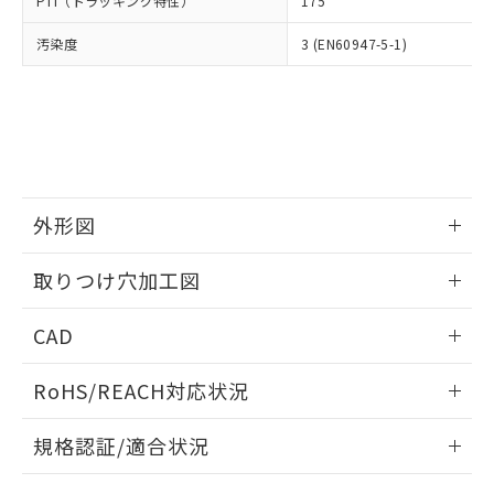
PTI（トラッキング特性）
175
たはお客様担当のオムロン制御
ください。
当社は、貴社製品を第三者に販売する
機器販売店・当社販売員にご確
在庫状況および標準価格結果を当社の
※2 対応予定月
「ｅ」：有害物質（10物質）のすべてが基
汚染度
3 (EN60947-5-1)
場合は、上記1、2および3の内容を当
認ください)
事前の承諾なく第三者に漏洩または開
準値以下であることを示します。
該第三者に通知します。また当社は、
示しないようお願いします。
部品在庫の切り替え状況などにより、予定
「10」：通常の使用状況下において有害物
販売先および販売に係わる関係者が違
マイパーツ機能（部品リスト作成サー
空
受注生産機種、また在庫状況の
月が前後することがあります。
質が外部に漏えいし、環境に深刻な影響を
法に輸出するおそれがある場合は、取
ビス）をご利用いただくには、I-Web
白
情報を公開していない機種
及ぼさない年数を意味します。
り引きをいたしません。
メンバーズにご登録されている必要が
「－」：未確認です。当社販売部門へお問
あります。
い合わせください。
お客様が当ウェブサイト上で当社にご
※3 非含有証明書ダウンロード
登録された部品リストについて、当社
外形図
および当社の共同利用者が、当社の製
下記の非含有証明書をダウンロードするこ
品・サービスに関するお客様との取
情報更新：2026/05/21
とができます。
取りつけ穴加工図
合意する
キャンセル
引・商談に必要な範囲で利用すること
をご了承ください。
情報更新：2026/05/21
EU RoHS指令（10物質）の非含有証明書
※当社の共同利用者とは、
"個人情報
CAD
51物質の非含有証明書（当社基準）
の共同利用に関して"
の「1.共同利
※本証明書は発行日時点で非含有を証明す
ログイン/会員登録いただくと、CADデータをダウンロー
用者の範囲」に記載されている法人を
RoHS/REACH対応状況
るもので、過去に遡って非含有を証明する
ドすることができます。
指します。
ものではありません。
情報更新：2026/7/29
また、RoHS指令のフタル酸エステル類４
規格認証/適合状況
物質の対応では、対応完了までの期間は出
ログイン/会員登録
EU RoHS
注意事項・凡例
荷製品に未対応品が混在することから備考
A30NK-2MM-01CA-G122についての規格認証/適合状況につ