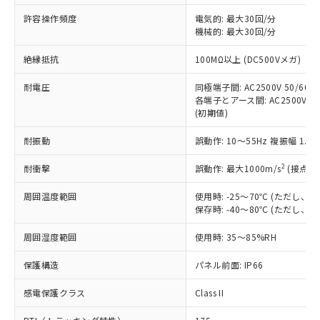
非含有に非対応の商品で、対応品を出す予
ご利用ください。
定はありません。
許容操作頻度
電気的: 最大30回/分
調査・確認中：EU RoHS指令（10物質）の
機械的: 最大30回/分
本サービスは、当社制御機器事業取扱
※1 中国RoHS○×表
非含有の対応状況を調査中または確認中の
商品の当社在庫状況および標準価格
絶縁抵抗
100MΩ以上 (DC500Vメガ)
商品です。
(税抜)を提供させていただくもので
「○」：最大均質材料含有率が中国RoHSの
非該当品：ライセンス料など無形物で、有
す。
耐電圧
同極端子間: AC2500V 50/60Hz
基準値以下であることを示します。
害物質有無と関係のない商品です。
当社制御機器事業取扱商品の中には、
各端子とアース間: AC2500V 50/
「×」：最大均質材料含有率が中国RoHSの
仕入先様の事情により、非含有部品として
(初期値)
本サービスの対象外となる商品もある
基準値を超えていることを示します。
いたものが、含有品と判明した場合などや
当社は、これら貴社製品のうち、外国
ことをご了承ください。
「－」：未確認です。当社販売部門へお問
むを得ず変更することがあります。
為替および外国貿易法に定める商品
耐振動
誤動作: 10～55Hz 複振幅 1.
在庫状況および標準価格照会結果は、
い合わせください。
（以下｢規制貨物等」という）を輸出
記載している更新日時点での社内デー
*EU RoHS指令（10物質）：
2
耐衝撃
誤動作: 最大1000m/s
(接点開
または国外への提供する場合は、日本
記
タに基づき作成されるものであり、閲
説明
鉛(Pb) 1000ppm以下、 水銀(Hg) 1000ppm以下、 カド
*中国RoHS10物質の基準値 (GB/T26572)：
国政府の輸出許可(または役務取引許
号
覧された時点での実際の在庫および標
ミウム(Cd) 100ppm以下、
Pb(鉛) :1000ppm、 Hg(水銀) : 1000ppm、 Cd(カドミウ
周囲温度範囲
使用時: -25～70℃ (ただし
可)を取得するなどの必要な手続きを
六価クロム(Cr(Ⅵ)) 1000ppm以下、ポリ臭化ビフェニル
ム) : 100ppm、
準価格とは異なる場合があることをご
保存時: -40～80℃ (ただし
類(PBB) 1000ppm以下、ポリ臭化ジフェニルエーテル類
Cr(Ⅵ)(六価クロム) : 1000ppm、 PBBs(ポリ臭化ビフェ
とります。
了承ください。
(PBDE) 1000ppm以下、フタル酸ビス(2-エチルヘキシ
○
一定数以上の在庫あり
ニル類) : 1000ppm、 PBDEs(ポリ臭化ジフェニルエーテ
当社は規制貨物を破棄する場合は、完
ル) (DEHP)(別名：DOP) 1000ppm以下、フタル酸ブチ
正式な納期状況および標準価格はお客
ル類) : 1000ppm、
周囲湿度範囲
使用時: 35～85%RH
ルベンジル（BBP） 1000ppm以下、フタル酸ジブチル
全に破砕するなど、違法に輸出されな
DBP(フタル酸ジブチル) : 1000ppm、 DIBP(フタル酸ジ
様のお取引先、またはお客様担当のオ
（DBP） 1000ppm以下、フタル酸ジイソブチル
イソブチル) : 1000ppm、 BBP(フタル酸ブチルベンジ
△
一定数には満たないが在庫あり
いよう必要な手段を講じます。
ムロン制御機器販売店・当社販売員に
(DIBP) 1000ppm以下
保護構造
パネル前面: IP66
ル) : 1000ppm、
当社は貴社製品を、核兵器、ミサイ
但し、RoHS指令で産業用監視および制御機器に対する
DEHP(フタル酸ビス(2-エチルヘキシル)) : 1000ppm
ご相談ください。
適用除外項目は除く。
ル、化学兵器、生物兵器またはその他
－
在庫なし(最新の在庫状況につ
感電保護クラス
Class II
オムロン制御機器販売店や当社販売拠
フタル酸エステル類の４物質については閾値を超える意
武器並びにこれらの製造装置等に一切
いては、お客様のお取引先、ま
図的な使用がないことを確認しています。
点は「
販売ネットワーク
」をご確認
※2 環境保護使用期限
使用いたしません。