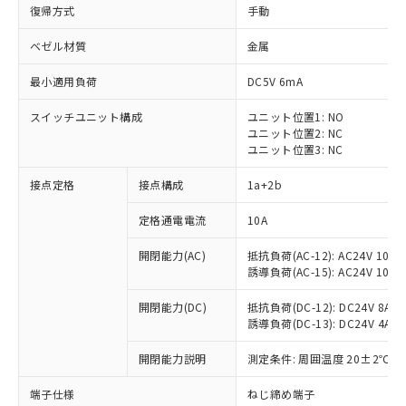
復帰方式
手動
ベゼル材質
金属
最小適用負荷
DC5V 6mA
スイッチユニット構成
ユニット位置1: NO
ユニット位置2: NC
ユニット位置3: NC
接点定格
接点構成
1a+2b
定格通電電流
10A
※1 対応状況
開閉能力(AC)
抵抗負荷(AC-12): AC24V 10A/A
誘導負荷(AC-15): AC24V 10A/AC
対応済み：EU RoHS指令（10物質）の
非含有に対応した製品が提供可能な商品で
開閉能力(DC)
抵抗負荷(DC-12): DC24V 8A/DC
す。
誘導負荷(DC-13): DC24V 4A/DC
対応予定：EU RoHS指令（10物質）の非含
ご利用条件
有に対応した製品に切り替える予定のある
開閉能力説明
測定条件: 周囲温度 20±2℃、
商品です。
対応予定なし：EU RoHS指令（10物質）の
端子仕様
ねじ締め端子
以下の条件をお読みいただき、同意のうえ