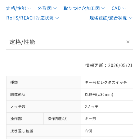
定格/性能
外形図
取りつけ穴加工図
CAD
RoHS/REACH対応状況
規格認証/適合状況
定格/性能
情報更新：2026/05/21
種類
キー形セレクタスイッチ
胴体形状
丸胴形(φ30mm)
ノッチ数
2ノッチ
操作部
操作部形状
キー形
抜き差し位置
右側