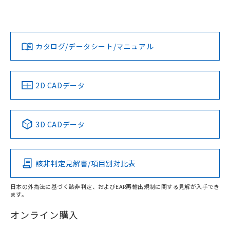
欄に対応日を記載しておりました。
いては、「カスタマーサポートセンタ お客様相談室」または
既に当社にて対応品への在庫切替を完了
貴社担当オムロン営業員または販売店にお問い合わせくださ
対応状況
対応予定月
※1
※2
していることから、特段のことがない限
い。
ダウンロードデータをご利用いただく前に、以下を必ずお読
り、2022年1月12日より割愛しておりま
みください。
カタログ/データシート/マニュアル
対応済み
す。
ソフトウェアの使用条件
お問い合わせ
中国 RoHS
注意事項・凡例
2D CADデータ
中国 RoHS表
※1 ※2
3D CADデータ
Pb
Hg
Cd
Cr(VI)
該非判定見解書/項目別対比表
X
O
O
O
日本の外為法に基づく該非判定、およびEAR再輸出規制に関する見解が入手でき
ます。
"対応済み"や非含有の記載がされた商品であっても、流通
在庫等で未対応品が混在する可能性があります。
オンライン購入
非含有品が必要な際は、弊社営業部門もしくは販売店へお